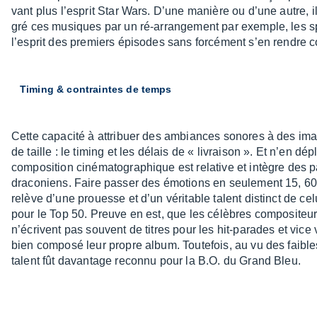
vant plus l’es­prit Star Wars. D’une manière ou d’une autre, il
gré ces musiques par un ré-arran­ge­ment par exemple, les sp
l’es­prit des premiers épisodes sans forcé­ment s’en rendre 
Timing & contraintes de temps
Cette capa­cité à attri­buer des ambiances sonores à des im
de taille : le timing et les délais de « livrai­son ». Et n’en dép
compo­si­tion ciné­ma­to­gra­phique est rela­tive et intègre des
draco­niens. Faire passer des émotions en seule­ment 15, 6
relève d’une prouesse et d’un véri­table talent distinct de ce
pour le Top 50. Preuve en est, que les célèbres compo­si­teu
n’écrivent pas souvent de titres pour les hit-parades et vic
bien composé leur propre album. Toute­fois, au vu des faible
talent fût davan­tage reconnu pour la B.O. du Grand Bleu.