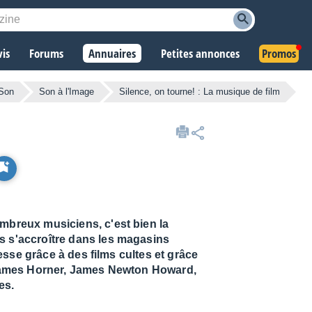
vis
Forums
Annuaires
Petites annonces
Promos
 Son
Son à l'Image
Silence, on tourne! : La musique de film
ombreux musiciens, c'est bien la
s s'accroître dans les magasins
esse grâce à des films cultes et grâce
 James Horner, James Newton Howard,
es.