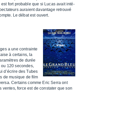
 est fort probable que si Lucas avait inté­
ec­ta­teurs auraient davan­tage retrouvé
compte. Le débat est ouvert.
ages a une contrainte
laise à certains, la
 para­mètres de durée
0 ou 120 secondes,
lui d’écrire des Tubes
rs de musique de film
e versa. Certains comme Eric Serra ont
s ventes, force est de consta­ter que son