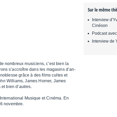
Sur le même th
Interview d'Y
Cinéson
Podcast avec 
Interview de
de nombreux musi­ciens, c’est bien la
ons s’ac­croître dans les maga­sins d’an­
e noblesse grâce à des films cultes et
 John Williams, James Horner, James
et bien d’autres.
nter­na­tio­nal Musique et Cinéma. En
 16 novembre.