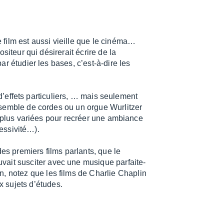
film est aussi vieille que le ciné­ma…
i­teur qui dési­re­rait écrire de la
r étudier les bases, c’est-à-dire les
’ef­fets parti­cu­liers, … mais seule­ment
emble de cordes ou un orgue Wurlit­zer
s plus variées pour recréer une ambiance
s­si­vi­té…).
des premiers films parlants, que le
vait susci­ter avec une musique parfai­te­
n, notez que les films de Char­lie Chaplin
x sujets d’études.