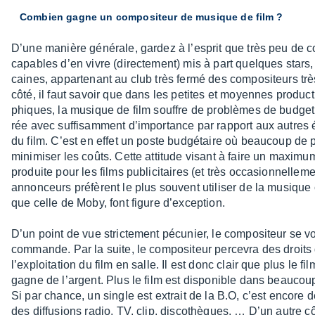
Combien gagne un compo­si­teur de musique de film ?
D’une manière géné­rale, gardez à l’es­prit que très peu de c
capables d’en vivre (direc­te­ment) mis à part quelques stars
caines, appar­te­nant au club très fermé des compo­si­teurs très
côté, il faut savoir que dans les petites et moyennes produc­ti
phiques, la musique de film souffre de problèmes de budget 
rée avec suffi­sam­ment d’im­por­tance par rapport aux autres
du film. C’est en effet un poste budgé­taire où beau­coup de 
mini­mi­ser les coûts. Cette atti­tude visant à faire un maxi­m
produite pour les films publi­ci­taires (et très occa­sion­nel­le­m
annon­ceurs préfèrent le plus souvent utili­ser de la musique 
que celle de Moby, font figure d’ex­cep­tion.
D’un point de vue stric­te­ment pécu­nier, le compo­si­teur se v
commande. Par la suite, le compo­si­teur perce­vra des droits d
l’ex­ploi­ta­tion du film en salle. Il est donc clair que plus le f
gagne de l’ar­gent. Plus le film est dispo­nible dans beau­coup
Si par chance, un single est extrait de la B.O, c’est encore
des diffu­sions radio, TV, clip, disco­thèques, … D’un autre côté