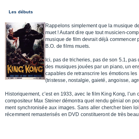
Les débuts
Rappe­lons simple­ment que la musique de 
muet ! Autant dire que tout musi­cien-compo­s
musique de film devrait déjà commen­cer pa
B.O. de films muets.
Ici, pas de triche­ries, pas de son 5.1, pas d
des musiques jouées par un piano, un ens
capables de retrans­crire les émotions le
(tris­tesse, nostal­gie, gaieté, angoisse, agre
Histo­rique­ment, c’est en 1933, avec le film King Kong, l’un 
compo­si­teur Max Stei­ner démon­tra quel rendu génial on pou
ment synchro­ni­sée aux images. Sans aller cher­cher bien loi
récem­ment remas­te­ri­sés en DVD consti­tue­ront de très beau