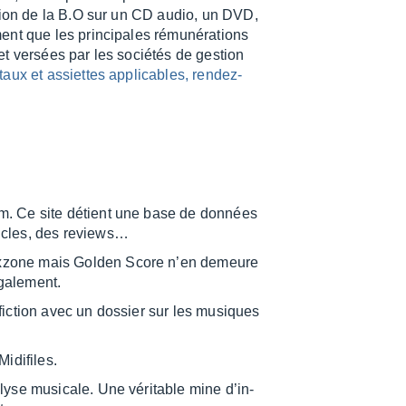
ta­tion de la B.O sur un CD audio, un DVD,
nt que les prin­ci­pales rému­né­ra­tions
 et versées par les socié­tés de gestion
taux et assiettes appli­cables, rendez-
ilm. Ce site détient une base de données
ticles, des reviews…
ax­zone mais Golden Score n’en demeure
gale­ment.
-fiction avec un dossier sur les musiques
idi­files.
yse musi­cale. Une véri­table mine d’in­