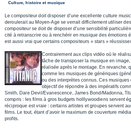
Culture, histoire et musique
Le compo­si­teur doit dispo­ser d’une excel­lente culture musi­c
derou­le­rait au Moyen-Age se verrait diffi­ci­le­ment utili­ser d
compo­si­teur se doit de dispo­ser d’une sensi­bi­lité parti­cu­l
cité à retrans­crire ou à renché­rir en musique des émotions 
est aussi vrai que certains compo­si­teurs « stars » réus­sissent
Contrai­re­ment aux clips vidéo où le réali­s
tâche de trans­po­ser la musique en image,
réali­sée après le montage. En revanche, 
comme les musiques de géné­riques (géné­r
ou des inter­prètes connus. Ces musiques q
objec­tif de répondre à des impé­ra­tifs com
Smith, Dare Devil/Evanes­cence, James Bond/Madonna, Tita­n
compris : les films à gros budgets holl­ly­woo­diens servent 
réci­proque est vraie : certains artistes et groupes servent auss
films. Le tout, étant d’avoir le maxi­mum de couver­ture méd
profits.