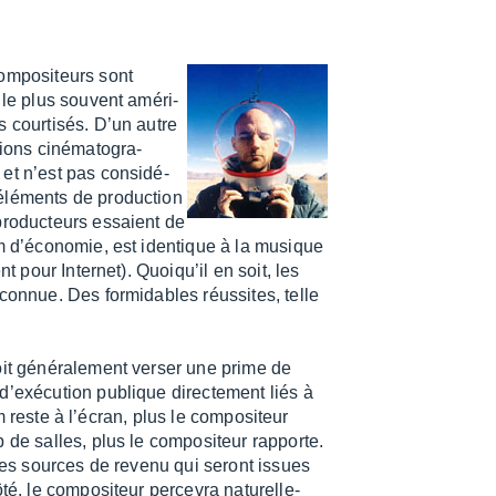
ompo­si­teurs sont
, le plus souvent améri­
 cour­ti­sés. D’un autre
ons ciné­ma­to­gra­
et n’est pas consi­dé­
 éléments de produc­tion
produc­teurs essaient de
um d’éco­no­mie, est iden­tique à la musique
ent pour Inter­net). Quoiqu’il en soit, les
connue. Des formi­dables réus­sites, telle
oit géné­ra­le­ment verser une prime de
’exé­cu­tion publique direc­te­ment liés à
ilm reste à l’écran, plus le compo­si­teur
 de salles, plus le compo­si­teur rapporte.
 des sources de revenu qui seront issues
, le compo­si­teur perce­vra natu­rel­le­