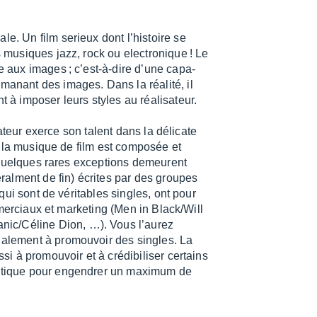
ale. Un film serieux dont l’his­toire se
es musiques jazz, rock ou elec­tro­nique ! Le
ière aux images ; c’est-à-dire d’une capa­
émanant des images. Dans la réalité, il
 à impo­ser leurs styles au réali­sa­teur.
a­teur exerce son talent dans la déli­cate
 la musique de film est compo­sée et
quelques rares excep­tions demeurent
alment de fin) écrites par des groupes
ui sont de véri­tables singles, ont pour
mer­ciaux et marke­ting (Men in Black/Will
ic/Céline Dion, …). Vous l’au­rez
égale­ment à promou­voir des singles. La
i à promou­voir et à crédi­bi­li­ser certains
ia­tique pour engen­drer un maxi­mum de