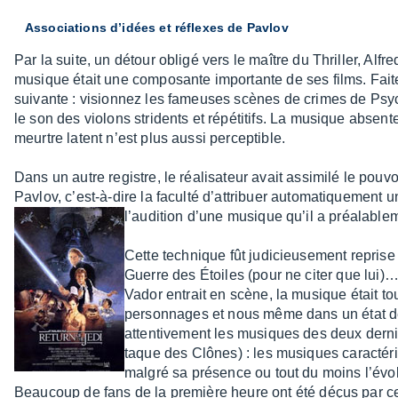
Asso­cia­tions d’idées et réflexes de Pavlov
Par la suite, un détour obligé vers le maître du Thril­ler, Alfr
musique était une compo­sante impor­tante de ses films. Faite
suivante : vision­nez les fameuses scènes de crimes de Psy
le son des violons stri­dents et répé­ti­tifs. La musique absent
meurtre latent n’est plus aussi percep­tible.
Dans un autre registre, le réali­sa­teur avait assi­milé le pouv
Pavlov, c’est-à-dire la faculté d’at­tri­buer auto­ma­tique­ment u
l’au­di­tion d’une musique qu’il a préa­la­b
Cette tech­nique fût judi­cieu­se­ment repris
Guerre des Étoiles (pour ne citer que lui
Vador entrait en scène, la musique était t
person­nages et nous même dans un état de 
atten­ti­ve­ment les musiques des deux der
taque des Clônes) : les musiques carac­té­r
malgré sa présence ou tout du moins l’évo­lu
Beau­coup de fans de la première heure ont été déçus par c