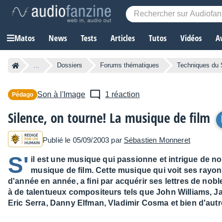
Matos
News
Tests
Articles
Tutos
Vidéos
A
...
Dossiers
Forums thématiques
Techniques du
Son à l'Image
1 réaction
Pédago
Silence, on tourne! La musique de film
Publié le 05/09/2003 par
Sébastien Monneret
S'
il est une musique qui passionne et intrigue de n
musique de film. Cette musique qui voit ses rayon
d'année en année, a fini par acquérir ses lettres de nobl
à de talentueux compositeurs tels que John Williams,
Eric Serra, Danny Elfman, Vladimir Cosma et bien d'autr