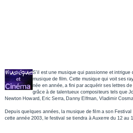
S’il est une musique qui passionne et intrigue 
musique de film. Cette musique qui voit ses ray
née en année, a fini par acqué­rir ses lettres d
grâce à de talen­tueux compo­si­teurs tels que
Newton Howard, Eric Serra, Danny Elfman, Vladi­mir Cosma 
Depuis quelques années, la musique de film a son Festi­val I
cette année 2003, le festi­val se tien­dra à Auxerre du 12 au