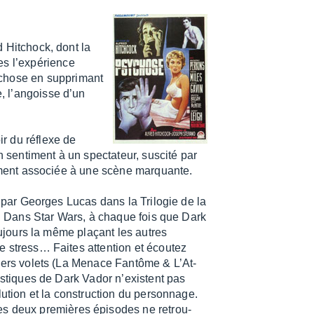
ed Hitchock, dont la
s l’ex­pé­rience
chose en suppri­mant
e, l’an­goisse d’un
oir du réflexe de
n senti­ment à un spec­ta­teur, suscité par
le­ment asso­ciée à une scène marquante.
e par Georges Lucas dans la Trilo­gie de la
)… Dans Star Wars, à chaque fois que Dark
oujours la même plaçant les autres
stress… Faites atten­tion et écou­tez
niers volets (La Menace Fantôme & L’At­
is­tiques de Dark Vador n’existent pas
­tion et la construc­tion du person­nage.
es deux premières épisodes ne retrou­