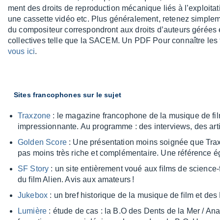
ment des droits de repro­duc­tion méca­nique liés à l’ex­ploi­
une cassette vidéo etc. Plus géné­ra­le­ment, rete­nez simple­me
du compo­si­teur corres­pon­dront aux droits d’au­teurs gérées
collec­tives telle que la SACEM. Un PDF Pour connaître les
vous ici
.
Sites fran­co­phones sur le sujet
Trax­zone
: le maga­zine fran­co­phone de la musique de f
impres­sion­nante. Au programme : des inter­views, des ar
Golden Score
: Une présen­ta­tion moins soignée que Tr
pas moins très riche et complé­men­taire. Une réfé­rence é
SF Story
: un site entiè­re­ment voué aux films de science
du film Alien. Avis aux amateurs !
Juke­box
: un bref histo­rique de la musique de film et des M
Lumière
: étude de cas : la B.O des Dents de la Mer / Anal