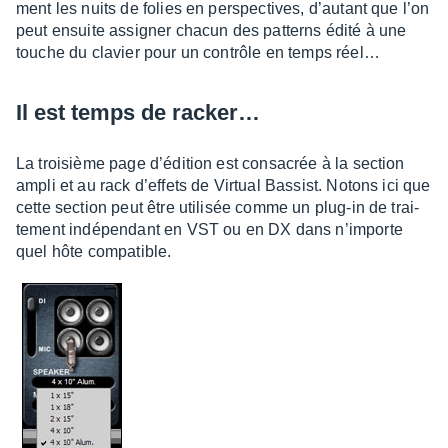
ment les nuits de folies en pers­pec­tives, d’au­tant que l’on
peut ensuite assi­gner chacun des patterns édité à une
touche du clavier pour un contrôle en temps réel…
Il est temps de racker…
La troi­sième page d’édi­tion est consa­crée à la section
ampli et au rack d’ef­fets de Virtual Bassist. Notons ici que
cette section peut être utili­sée comme un plug-in de trai­
te­ment indé­pen­dant en VST ou en DX dans n’im­porte
quel hôte compa­tible.