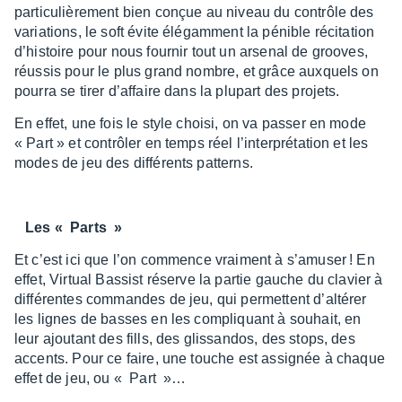
parti­cu­liè­re­ment bien conçue au niveau du contrôle des
varia­tions, le soft évite élégam­ment la pénible réci­ta­tion
d’his­toire pour nous four­nir tout un arse­nal de grooves,
réus­sis pour le plus grand nombre, et grâce auxquels on
pourra se tirer d’af­faire dans la plupart des projets.
En effet, une fois le style choisi, on va passer en mode
« Part » et contrô­ler en temps réel l’in­ter­pré­ta­tion et les
modes de jeu des diffé­rents patterns.
Les « Parts »
Et c’est ici que l’on commence vrai­ment à s’amu­ser ! En
effet, Virtual Bassist réserve la partie gauche du clavier à
diffé­rentes commandes de jeu, qui permettent d’al­té­rer
les lignes de basses en les compliquant à souhait, en
leur ajou­tant des fills, des glis­san­dos, des stops, des
accents. Pour ce faire, une touche est assi­gnée à chaque
effet de jeu, ou « Part »…