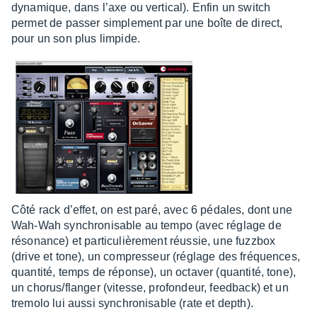
dyna­mique, dans l’axe ou verti­cal). Enfin un switch
permet de passer simple­ment par une boîte de direct,
pour un son plus limpide.
Côté rack d’ef­fet, on est paré, avec 6 pédales, dont une
Wah-Wah synchro­ni­sable au tempo (avec réglage de
réso­nance) et parti­cu­liè­re­ment réus­sie, une fuzz­box
(drive et tone), un compres­seur (réglage des fréquences,
quan­tité, temps de réponse), un octa­ver (quan­tité, tone),
un chorus/flan­ger (vitesse, profon­deur, feed­back) et un
tremolo lui aussi synchro­ni­sable (rate et depth).