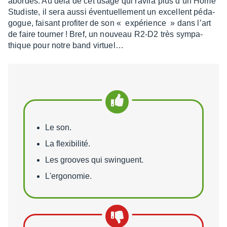
abor­dés. Au delà de cet usage qui ravira plus d’un Home
Studiste, il sera aussi éven­tuel­le­ment un excellent péda­
gogue, faisant profi­ter de son « expé­rience » dans l’art
de faire tour­ner ! Bref, un nouveau R2-D2 très sympa­
thique pour notre band virtuel…
Points forts
Le son.
La flexibilité.
Les grooves qui swinguent.
L'ergonomie.