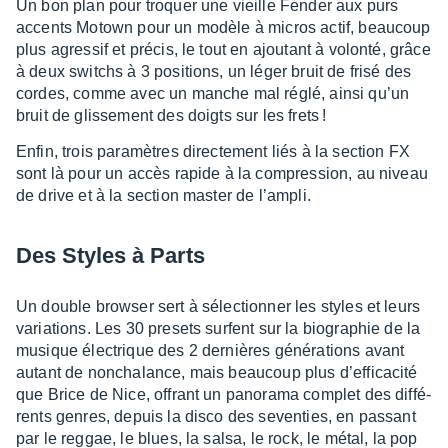
Un bon plan pour troquer une vieille Fender aux purs
accents Motown pour un modèle à micros actif, beau­coup
plus agres­sif et précis, le tout en ajou­tant à volonté, grâce
à deux switchs à 3 posi­tions, un léger bruit de frisé des
cordes, comme avec un manche mal réglé, ainsi qu’un
bruit de glis­se­ment des doigts sur les frets !
Enfin, trois para­mètres direc­te­ment liés à la section FX
sont là pour un accès rapide à la compres­sion, au niveau
de drive et à la section master de l’am­pli.
Des Styles à Parts
Un double brow­ser sert à sélec­tion­ner les styles et leurs
varia­tions. Les 30 presets surfent sur la biogra­phie de la
musique élec­trique des 2 dernières géné­ra­tions avant
autant de noncha­lance, mais beau­coup plus d’ef­fi­ca­cité
que Brice de Nice, offrant un pano­rama complet des diffé­
rents genres, depuis la disco des seven­ties, en passant
par le reggae, le blues, la salsa, le rock, le métal, la pop