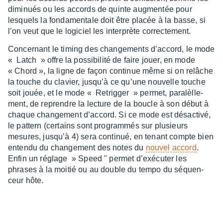
dimi­nués ou les accords de quinte augmen­tée pour
lesquels la fonda­men­tale doit être placée à la basse, si
l’on veut que le logi­ciel les inter­prète correc­te­ment.
Concer­nant le timing des chan­ge­ments d’ac­cord, le mode
« Latch » offre la possi­bi­lité de faire jouer, en mode
« Chord », la ligne de façon conti­nue même si on relâche
la touche du clavier, jusqu’à ce qu’une nouvelle touche
soit jouée, et le mode « Retrig­ger » permet, para­lèl­le­
ment, de reprendre la lecture de la boucle à son début à
chaque chan­ge­ment d’ac­cord. Si ce mode est désac­tivé,
le pattern (certains sont program­més sur plusieurs
mesures, jusqu’à 4) sera conti­nué, en tenant compte bien
entendu du chan­ge­ment des notes du
nouvel accord
.
Enfin un réglage » Speed " permet d’exé­cu­ter les
phrases à la moitié ou au double du tempo du séquen­
ceur hôte.