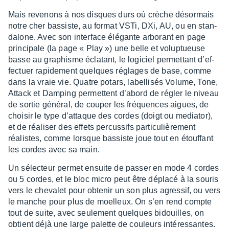
Mais reve­nons à nos disques durs où crèche désor­mais
notre cher bassiste, au format VSTi, DXi, AU, ou en stan­
da­lone. Avec son inter­face élégante arbo­rant en page
prin­ci­pale (la page « Play ») une belle et volup­tueuse
basse au graphisme écla­tant, le logi­ciel permet­tant d’ef­
fec­tuer rapi­de­ment quelques réglages de base, comme
dans la vraie vie. Quatre potars, label­li­sés Volume, Tone,
Attack et Damping permettent d’abord de régler le niveau
de sortie géné­ral, de couper les fréquences aigues, de
choi­sir le type d’at­taque des cordes (doigt ou media­tor),
et de réali­ser des effets percus­sifs parti­cu­liè­re­ment
réalistes, comme lorsque bassiste joue tout en étouf­fant
les cordes avec sa main.
Un sélec­teur permet ensuite de passer en mode 4 cordes
ou 5 cordes, et le bloc micro peut être déplacé à la souris
vers le cheva­let pour obte­nir un son plus agres­sif, ou vers
le manche pour plus de moel­leux. On s’en rend compte
tout de suite, avec seule­ment quelques bidouilles, on
obtient déjà une large palette de couleurs inté­res­santes.