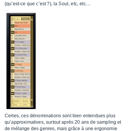
(qu’est-ce que c’est ?), la Soul, etc, etc…
Certes, ces déno­mi­na­tions sont bien enten­dues plus
qu’ap­proxi­ma­tives, surtout après 20 ans de sampling et
de mélange des genres, mais grâce à une ergo­no­mie