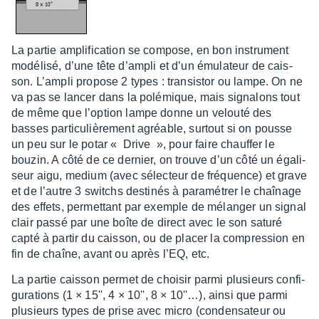
La partie ampli­fi­ca­tion se compose, en bon instru­ment
modé­lisé, d’une tête d’am­pli et d’un émula­teur de cais­
son. L’am­pli propose 2 types : tran­sis­tor ou lampe. On ne
va pas se lancer dans la polé­mique, mais signa­lons tout
de même que l’op­tion lampe donne un velouté des
basses parti­cu­liè­re­ment agréable, surtout si on pousse
un peu sur le potar « Drive », pour faire chauf­fer le
bouzin. A côté de ce dernier, on trouve d’un côté un égali­
seur aigu, medium (avec sélec­teur de fréquence) et grave
et de l’autre 3 switchs desti­nés à para­mé­trer le chaî­nage
des effets, permet­tant par exemple de mélan­ger un signal
clair passé par une boîte de direct avec le son saturé
capté à partir du cais­son, ou de placer la compres­sion en
fin de chaîne, avant ou après l’EQ, etc.
La partie cais­son permet de choi­sir parmi plusieurs confi­
gu­ra­tions (1 × 15'', 4 × 10'', 8 × 10''…), ainsi que parmi
plusieurs types de prise avec micro (conden­sa­teur ou