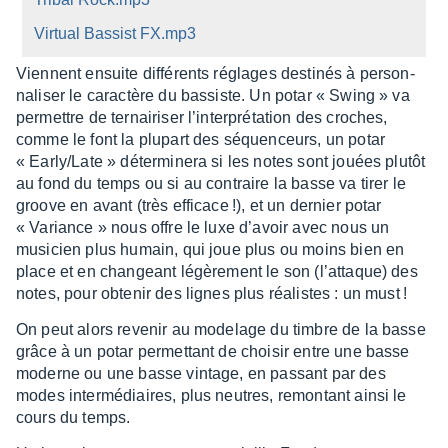
Virtual Bassist FX.mp3
Viennent ensuite diffé­rents réglages desti­nés à person­
na­li­ser le carac­tère du bassiste. Un potar « Swing » va
permettre de ternai­ri­ser l’in­ter­pré­ta­tion des croches,
comme le font la plupart des séquen­ceurs, un potar
« Early/Late » déter­mi­nera si les notes sont jouées plutôt
au fond du temps ou si au contraire la basse va tirer le
groove en avant (très effi­cace !), et un dernier potar
« Variance » nous offre le luxe d’avoir avec nous un
musi­cien plus humain, qui joue plus ou moins bien en
place et en chan­geant légè­re­ment le son (l’at­taque) des
notes, pour obte­nir des lignes plus réalistes : un must !
On peut alors reve­nir au mode­lage du timbre de la basse
grâce à un potar permet­tant de choi­sir entre une basse
moderne ou une basse vintage, en passant par des
modes inter­mé­diaires, plus neutres, remon­tant ainsi le
cours du temps.