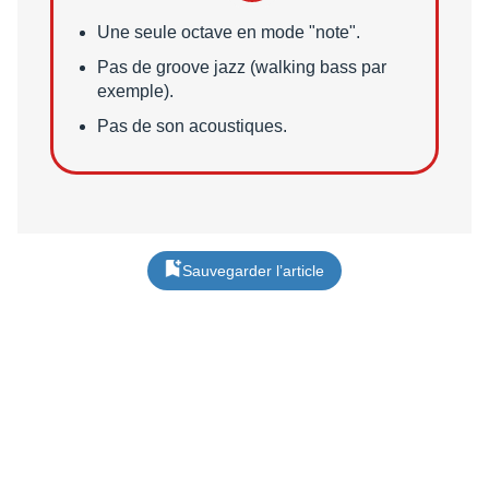
Points faibles
Une seule octave en mode "note".
Pas de groove jazz (walking bass par
exemple).
Pas de son acoustiques.
Sauvegarder l’article