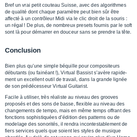
Bref un vrai petit couteau Suisse, avec des algo­rithmes
de qualité dont chaque para­mètre peut bien sûr être
affecté à un contrô­leur Midi via le clic droit de la souris :
un régal ! De plus, de nombreux presets four­nis par le soft
sont là pour démar­rer en douceur sans se prendre la tête.
Conclu­sion
Bien plus qu’une simple béquille pour compo­si­teurs
débu­tants (ou fainéant !), Virtual Bassist s’avère rapi­de­
ment un excellent outil de travail, dans la grande lignée
de son prédé­ces­seur Virtual Guita­rist.
Facile à utili­ser, très réaliste au niveau des grooves
propo­sés et des sons de basse, flexible au niveau des
chan­ge­ments de tempo, mais en même temps offrant des
fonc­tions sophis­tiquées d’édi­tion des patterns ou de
mode­lage des sono­ri­tés, il rendra incon­tes­ta­ble­ment de
fiers services quels que soient les styles de musique