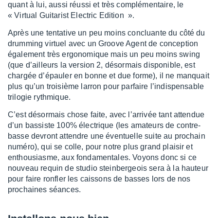
quant à lui, aussi réussi et très complé­men­taire, le
« Virtual Guita­rist Elec­tric Edition ».
Après une tenta­tive un peu moins concluante du côté du
drum­ming virtuel avec un Groove Agent de concep­tion
égale­ment très ergo­no­mique mais un peu moins swing
(que d’ailleurs la version 2, désor­mais dispo­nible, est
char­gée d’épau­ler en bonne et due forme), il ne manquait
plus qu’un troi­sième larron pour parfaire l’in­dis­pen­sable
trilo­gie ryth­mique.
C’est désor­mais chose faite, avec l’ar­ri­vée tant atten­due
d’un bassiste 100% élec­trique (les amateurs de contre­
basse devront attendre une éven­tuelle suite au prochain
numéro), qui se colle, pour notre plus grand plai­sir et
enthou­siasme, aux fonda­men­tales. Voyons donc si ce
nouveau requin de studio stein­ber­geois sera à la hauteur
pour faire ronfler les cais­sons de basses lors de nos
prochaines séances.