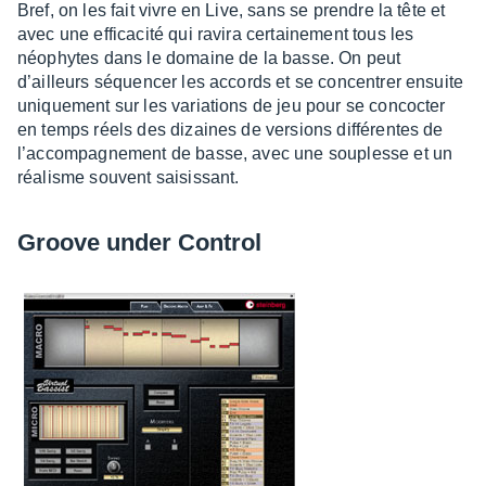
Bref, on les fait vivre en Live, sans se prendre la tête et
avec une effi­ca­cité qui ravira certai­ne­ment tous les
néophytes dans le domaine de la basse. On peut
d’ailleurs séquen­cer les accords et se concen­trer ensuite
unique­ment sur les varia­tions de jeu pour se concoc­ter
en temps réels des dizaines de versions diffé­rentes de
l’ac­com­pa­gne­ment de basse, avec une souplesse et un
réalisme souvent saisis­sant.
Groove under Control