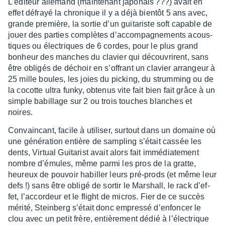
L’édi­teur alle­mand (main­te­nant japo­nais ???) avait en
effet défrayé la chro­nique il y a déjà bien­tôt 5 ans avec,
grande première, la sortie d’un guita­riste soft capable de
jouer des parties complètes d’ac­com­pa­gne­ments acous­
tiques ou élec­triques de 6 cordes, pour le plus grand
bonheur des manches du clavier qui décou­vrirent, sans
être obli­gés de déchoir en s’of­frant un clavier arran­geur à
25 mille boules, les joies du picking, du strum­ming ou de
la cocotte ultra funky, obte­nus vite fait bien fait grâce à un
simple babillage sur 2 ou trois touches blanches et
noires.
Convain­cant, facile à utili­ser, surtout dans un domaine où
une géné­ra­tion entière de sampling s’était cassée les
dents, Virtual Guita­rist avait alors fait immé­dia­te­ment
nombre d’émules, même parmi les pros de la gratte,
heureux de pouvoir habiller leurs pré-prods (et même leur
defs !) sans être obligé de sortir le Marshall, le rack d’ef­
fet, l’ac­cor­deur et le flight de micros. Fier de ce succès
mérité, Stein­berg s’était donc empressé d’en­fon­cer le
clou avec un petit frère, entiè­re­ment dédié à l’élec­trique