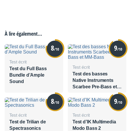
À lire également...
8
9
/10
/10
Test écrit
Test écrit
Test du Full Bass
Test des basses
Bundle d’Ample
Native Instruments
Sound
Scarbee Pre-Bass et
MM-Bass
8
9
/10
/10
Test écrit
Test écrit
Test de Trilian de
Test d’IK Multimedia
Spectrasonics
Modo Bass 2