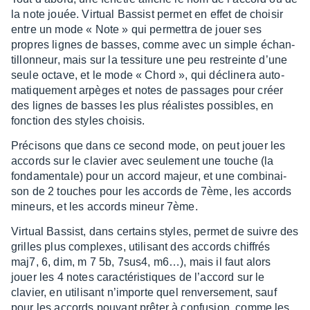
la note jouée. Virtual Bassist permet en effet de choi­sir
entre un mode « Note » qui permet­tra de jouer ses
propres lignes de basses, comme avec un simple échan­
tillon­neur, mais sur la tessi­ture une peu restreinte d’une
seule octave, et le mode « Chord », qui décli­nera auto­
ma­tique­ment arpèges et notes de passages pour créer
des lignes de basses les plus réalistes possibles, en
fonc­tion des styles choi­sis.
Préci­sons que dans ce second mode, on peut jouer les
accords sur le clavier avec seule­ment une touche (la
fonda­men­tale) pour un accord majeur, et une combi­nai­
son de 2 touches pour les accords de 7ème, les accords
mineurs, et les accords mineur 7ème.
Virtual Bassist, dans certains styles, permet de suivre des
grilles plus complexes, utili­sant des accords chif­frés
maj7, 6, dim, m 7 5b, 7sus4, m6…), mais il faut alors
jouer les 4 notes carac­té­ris­tiques de l’ac­cord sur le
clavier, en utili­sant n’im­porte quel renver­se­ment, sauf
pour les accords pouvant prêter à confu­sion, comme les