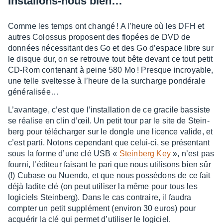
Instal­lons-nous bien…
Comme les temps ont changé ! A l’heure où les DFH et
autres Colos­sus proposent des flopées de DVD de
données néces­si­tant des Go et des Go d’es­pace libre sur
le disque dur, on se retrouve tout bête devant ce tout petit
CD-Rom conte­nant à peine 580 Mo ! Presque incroyable,
une telle svel­tesse à l’heure de la surcharge pondé­rale
géné­ra­li­sée…
L’avan­tage, c’est que l’ins­tal­la­tion de ce gracile bassiste
se réalise en clin d’œil. Un petit tour par le site de Stein­
berg pour télé­char­ger sur le dongle une licence valide, et
c’est parti. Notons cepen­dant que celui-ci, se présen­tant
sous la forme d’une clé USB «
Stein­berg Key
», n’est pas
fourni, l’édi­teur faisant le pari que nous utili­sons bien sûr
(!) Cubase ou Nuendo, et que nous possé­dons de ce fait
déjà ladite clé (on peut utili­ser la même pour tous les
logi­ciels Stein­berg). Dans le cas contraire, il faudra
comp­ter un petit supplé­ment (envi­ron 30 euros) pour
acqué­rir la clé qui permet d’uti­li­ser le logi­ciel.