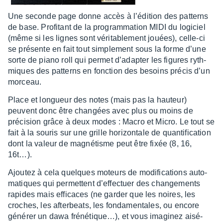
Une seconde page donne accès à l’édi­tion des patterns
de base. Profi­tant de la program­ma­tion MIDI du logi­ciel
(même si les lignes sont véri­ta­ble­ment jouées), celle-ci
se présente en fait tout simple­ment sous la forme d’une
sorte de piano roll qui permet d’adap­ter les figures ryth­
miques des patterns en fonc­tion des besoins précis d’un
morceau.
Place et longueur des notes (mais pas la hauteur)
peuvent donc être chan­gées avec plus ou moins de
préci­sion grâce à deux modes : Macro et Micro. Le tout se
fait à la souris sur une grille hori­zon­tale de quan­ti­fi­ca­tion
dont la valeur de magné­tisme peut être fixée (8, 16,
16t…).
Ajou­tez à cela quelques moteurs de modi­fi­ca­tions auto­
ma­tiques qui permettent d’ef­fec­tuer des chan­ge­ments
rapides mais effi­caces (ne garder que les noires, les
croches, les after­beats, les fonda­men­tales, ou encore
géné­rer un dawa fréné­tique…), et vous imagi­nez aisé­