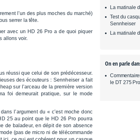
La matinale 
lai­re­ment l’un des plus moches du marché)
Test du casq
ous serrer la tête.
Sennheiser
rquer avec un HD 26 Pro a de quoi piquer
La matinale 
us allons voir.
On en parle dan
lus réussi que celui de son prédé­ces­seur.
Commentaires
euses des écou­teurs : Senn­hei­ser a fait
le DT 275 Pr
 cheap sur l’ar­ceau de la première version
i ma foi demeu­rait pratique, sur le mode
us dans l’ar­gu­ment du « c’est moche donc
u HD 25 au point que le HD 26 Pro pourra
sque de bala­deur, en dépit de son absence
la mode (pas de micro ni de télé­com­mande
uit ici, ce qui est cohé­rent pour un casque