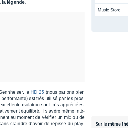
à la légende.
Music Store
enn­hei­ser, le
HD 25
(nous parlons bien
rfor­mante) est très utilisé par les pros,
cel­lente isola­tion sont très appré­ciées.
i­ve­ment équi­li­bré, il s’avère même inté­
ti­nent au moment de véri­fier un mix ou de
Sur le même th
 sans craindre d’avoir de repisse du play­