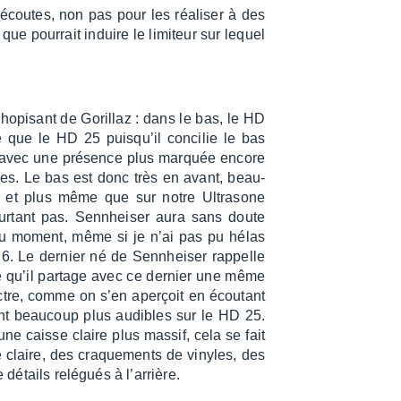
 écoutes, non pas pour les réali­ser à des
ue pour­rait induire le limi­teur sur lequel
ho­pi­sant de Gorillaz : dans le bas, le HD
que le HD 25 puisqu’il conci­lie le bas
 avec une présence plus marquée encore
es. Le bas est donc très en avant, beau­
 et plus même que sur notre Ultra­sone
­tant pas. Senn­hei­ser aura sans doute
u moment, même si je n’ai pas pu hélas
. Le dernier né de Senn­hei­ser rappelle
re qu’il partage avec ce dernier une même
ectre, comme on s’en aperçoit en écou­tant
ont beau­coup plus audibles sur le HD 25.
ne caisse claire plus massif, cela se fait
e claire, des craque­ments de vinyles, des
détails relé­gués à l’ar­rière.