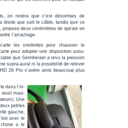
nts, on notera que c’est désor­mais de
la droite que sort le câble, tandis que ce
e, propose deux centi­mètres de spirale en
ontre l’ar­ra­chage.
carte les oreillettes pour chaus­ser le
rte pour adop­ter une dispo­si­tion assu­
­ciable que Senn­hei­ser a revu la pres­sion
 supra-aural ni la possi­bi­lité de rele­ver
 le HD 26 Pro s’avère ainsi beau­coup plus
e dans l’in­
e seuil maxi­
sa­teurs). Une
deux petites
ette gauche,
c’est avec le
a chose a le