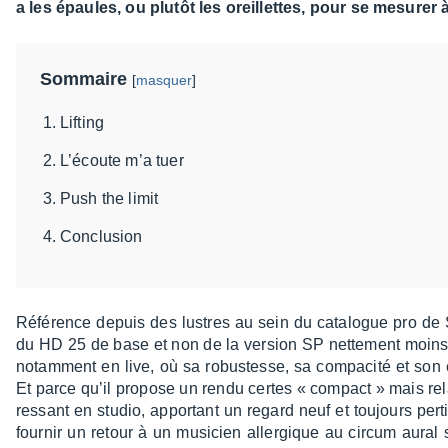
a les épaules, ou plutôt les oreillettes, pour se mesurer 
Sommaire
[
masquer
]
Lifting
L’écoute m’a tuer
Push the limit
Conclusion
Réfé­rence depuis des lustres au sein du cata­logue pro de S
du HD 25 de base et non de la version SP nette­ment moins pe
notam­ment en live, où sa robus­tesse, sa compa­cité et son ex
Et parce qu’il propose un rendu certes « compact » mais rela­t
res­sant en studio, appor­tant un regard neuf et toujours per
four­nir un retour à un musi­cien aller­gique au circum aural