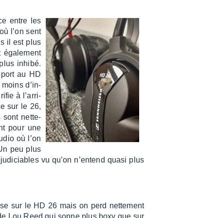
ce entre les
où l’on sent
s il est plus
t égale­ment
plus inhibé.
apport au HD
 moins d’in­
fie à l’ar­ri­
te sur le 26,
 sont nette­
nt pour une
udio où l’on
 Un peu plus
éju­di­ciables vu qu’on n’en­tend quasi plus
sse sur le HD 26 mais on perd nette­ment
ix de Lou Reed qui sonne plus boxy que sur