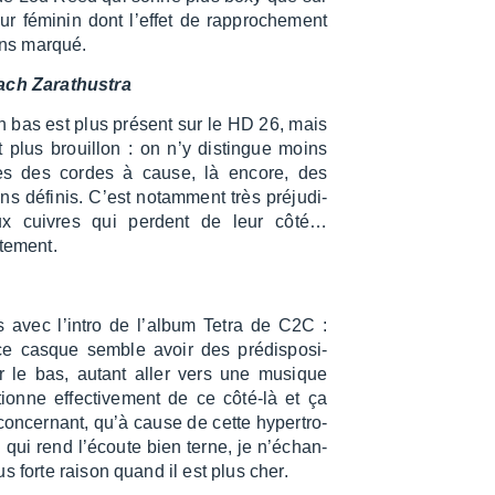
 fémi­nin dont l’ef­fet de rappro­che­ment
oins marqué.
ch Zara­thus­tra
n bas est plus présent sur le HD 26, mais
st plus brouillon : on n’y distingue moins
res des cordes à cause, là encore, des
s défi­nis. C’est notam­ment très préju­di­
ux cuivres qui perdent de leur côté…
te­ment.
s avec l’in­tro de l’al­bum Tetra de C2C :
e casque semble avoir des prédis­po­si­
r le bas, autant aller vers une musique
onne effec­ti­ve­ment de ce côté-là et ça
concer­nant, qu’à cause de cette hyper­tro­
 qui rend l’écoute bien terne, je n’échan­
s forte raison quand il est plus cher.