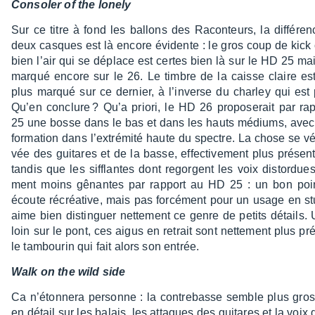
Conso­ler of the lonely
Sur ce titre à fond les ballons des Racon­teurs, la diffé­ren
deux casques est là encore évidente : le gros coup de kick 
bien l’air qui se déplace est certes bien là sur le HD 25 mai
marqué encore sur le 26. Le timbre de la caisse claire es
plus marqué sur ce dernier, à l’in­verse du char­ley qui est 
Qu’en conclure ? Qu’a priori, le HD 26 propo­se­rait par r
25 une bosse dans le bas et dans les hauts médiums, avec
for­ma­tion dans l’ex­tré­mité haute du spectre. La chose se véri­
vée des guitares et de la basse, effec­ti­ve­ment plus présen
tandis que les sifflantes dont regorgent les voix distor­dues
ment moins gênantes par rapport au HD 25 : un bon poi
écoute récréa­tive, mais pas forcé­ment pour un usage en st
aime bien distin­guer nette­ment ce genre de petits détails.
loin sur le pont, ces aigus en retrait sont nette­ment plus pr
le tambou­rin qui fait alors son entrée.
Walk on the wild side
Ca n’éton­nera personne : la contre­basse semble plus gro
en détail sur les balais, les attaques des guitares et la vo