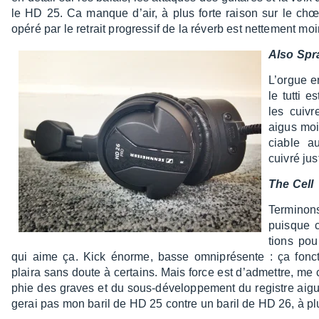
le HD 25. Ca manque d’air, à plus forte raison sur le chœur
opéré par le retrait progres­sif de la réverb est nette­ment m
Also Spra
L’orgue e
le tutti e
les cuiv
aigus moin
ciable a
cuivré jus
The Cell
Termi­non
puisque c
tions pou
qui aime ça. Kick énorme, basse omni­pré­sente : ça fonc­ti
plaira sans doute à certains. Mais force est d’ad­mettre, me 
phie des graves et du sous-déve­lop­pe­ment du registre aigu
ge­rai pas mon baril de HD 25 contre un baril de HD 26, à plu