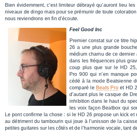
Bien évidem­ment, c’est limi­teur débrayé qu’au­ront lieu les
niveaux de dingo mais pour se prému­nir de toute colo­ra­tion q
nous revien­drons en fin d’écoute.
Feel Good Inc
Premier constat sur ce titre hip
26 a une plus grande bouche 
médium charnu de ce dernier
dans les fréquences plus grav
coup plus que sur le HD 25,
Pro 900 qui n’en manque pour
cédé à la mode Beat­sienne d
comparé le
Beats Pro
et HD 26
d’au­tant plus le casque de D
inhi­bi­tion dans le haut du sp
les voix façon Beat­box qui s
Le pont confirme la chose : si le HD 26 propose un kick et u
au détri­ment du tambou­rin qui joue à l’unis­son de la caiss
petites guitares sur les côtés et de l’har­mo­nie vocale, tant de 