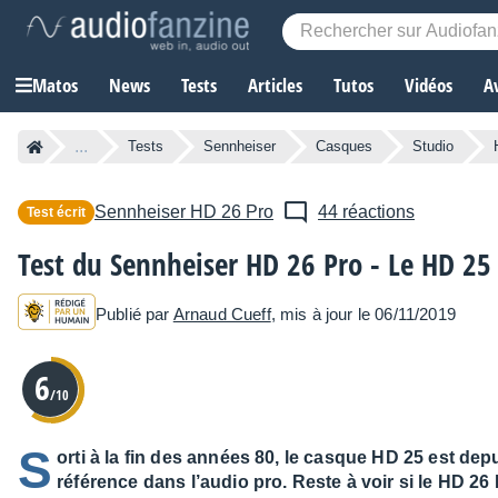
Matos
News
Tests
Articles
Tutos
Vidéos
A
...
Tests
Sennheiser
Casques
Studio
Sennheiser
HD 26 Pro
44 réactions
Test écrit
Test du Sennheiser HD 26 Pro - Le HD 25 à
Publié par
Arnaud Cueff
, mis à jour le 06/11/2019
6
/10
S
orti à la fin des années 80, le casque HD 25 est dep
référence dans l’audio pro. Reste à voir si le HD 2