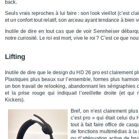
back.
Seuls vrais reproches à lui faire : son look vieillot (c’est c
et un confort tout rela­tif, son arceau ayant tendance à bien v
Inutile de dire en tout cas que de voir Senn­hei­ser déba
notre curio­sité. Le roi est mort, vive le roi ? C’est ce que no
Lifting
Inutile de dire que le design du HD 26 pro est clai­re­ment p
Plas­tiques plus beaux sur l’en­semble, formes plus harmo­ni
un bon travail de reloo­king, aban­don­nant les séri­gra­phies
et la prise rouge qui indiquait l’oreillette droite (et qu
Kickers).
Bref, on n’est clai­re­ment pl
c’est pro » qui était celui d
tout à fait faire office de ca
de fonc­tions multi­mé­dias à 
ou d’at­té­nua­tion active de br