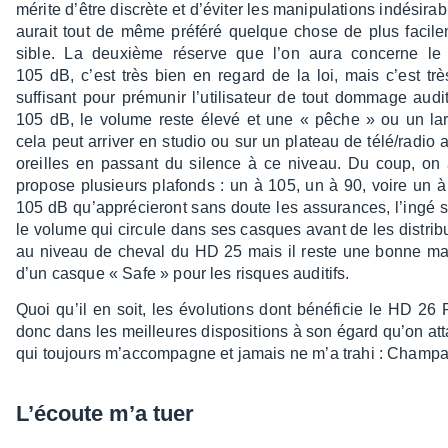
mérite d’être discrète et d’évi­ter les mani­pu­la­tions indé­si­r
aurait tout de même préféré quelque chose de plus faci­le
sible. La deuxième réserve que l’on aura concerne le s
105 dB, c’est très bien en regard de la loi, mais c’est très
suffi­sant pour prému­nir l’uti­li­sa­teur de tout dommage audi
105 dB, le volume reste élevé et une « pêche » ou un l
cela peut arri­ver en studio ou sur un plateau de télé/radio
oreilles en passant du silence à ce niveau. Du coup, on au
propose plusieurs plafonds : un à 105, un à 90, voire un à
105 dB qu’ap­pré­cie­ront sans doute les assu­rances, l’ingé s
le volume qui circule dans ses casques avant de les distri­b
au niveau de cheval du HD 25 mais il reste une bonne ma
d’un casque « Safe » pour les risques audi­tifs.
Quoi qu’il en soit, les évolu­tions dont béné­fi­cie le HD 26 
donc dans les meilleures dispo­si­tions à son égard qu’on at
qui toujours m’ac­com­pagne et jamais ne m’a trahi : Cham­pa
L’écoute m’a tuer