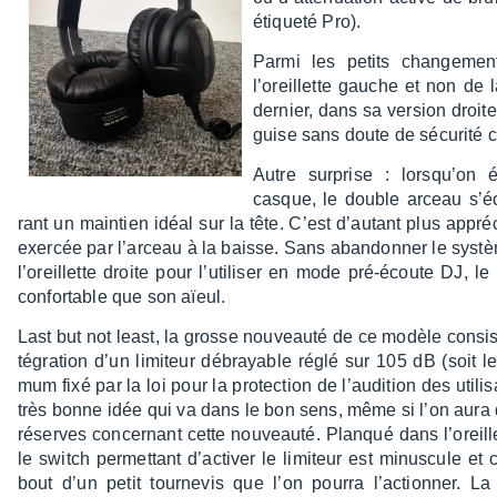
étiqueté Pro).
Parmi les petits chan­ge­me
l’oreillette gauche et non de 
dernier, dans sa version droit
guise sans doute de sécu­rité c
Autre surprise : lorsqu’on é
casque, le double arceau s’éca
rant un main­tien idéal sur la tête. C’est d’au­tant plus appré
exer­cée par l’ar­ceau à la baisse. Sans aban­don­ner le système
l’oreillette droite pour l’uti­li­ser en mode pré-écoute DJ,
confor­table que son aïeul.
Last but not least, la grosse nouveauté de ce modèle consist
té­gra­tion d’un limi­teur débrayable réglé sur 105 dB (soit l
mum fixé par la loi pour la protec­tion de l’au­di­tion des utili­
très bonne idée qui va dans le bon sens, même si l’on aura 
réserves concer­nant cette nouveauté. Planqué dans l’oreill
le switch permet­tant d’ac­ti­ver le limi­teur est minus­cule et 
bout d’un petit tour­ne­vis que l’on pourra l’ac­tion­ner. L