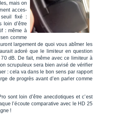
ables, mais on
­ment acces­
euil fixé :
 loin d’être
­tif : même à
arsen comme
 auront large­ment de quoi vous abîmer les
rait adoré que le limi­teur en ques­tion
 70 dB. De fait, même avec ce limi­teur à
on scru­pu­leux sera bien avisé de véri­fier
uer : cela va dans le bon sens par rapport
rge de progrès avant d’en parler comme
Pro sont loin d’être anec­do­tiques et c’est
taque l’écoute compa­ra­tive avec le HD 25
gne !