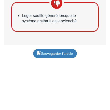
Points faibles
Léger souffle généré lorsque le
système antibruit est enclenché
Sauvegarder l’article