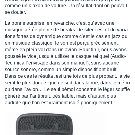
comme un klaxon de voiture. Un résul­tat dont on pouvait
se douter.
La bonne surprise, en revanche, c’est qu’avec une
musique aérée pleine de breaks, de silences, et de varia­
tions fortes de dyna­mique comme c’est le cas en jazz ou
en musique clas­sique, le son est perçu préci­sé­ment,
même en plein vol dans un avion. Pour finir, nous avons
poussé le vice jusqu’à utili­ser le casque tel quel (Audio-
Tech­nica l’en­vi­sage dans son manuel), sans aucune
source sonore, comme un simple dispo­si­tif anti­bruit.
Dans ce cas le résul­tat est une fois de plus probant, la vie
semble plus douce, que ce soit dans la rue, dans le métro
ou dans l’avion… Le seul bémol concerne le léger souffle
généré par l’an­ti­bruit, très faible, mais d’au­tant plus
audible que l’on est vrai­ment isolé phonique­ment.