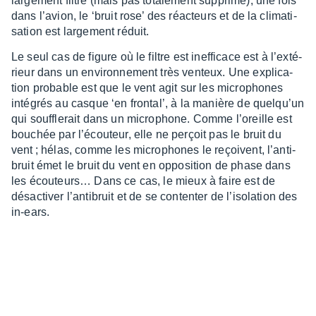
large­ment filtré (mais pas tota­le­ment supprimé), une fois
dans l’avion, le ‘bruit rose’ des réac­teurs et de la clima­ti­
sa­tion est large­ment réduit.
Le seul cas de figure où le filtre est inef­fi­cace est à l’ex­té­
rieur dans un envi­ron­ne­ment très venteux. Une expli­ca­
tion probable est que le vent agit sur les micro­phones
inté­grés au casque ‘en fron­tal’, à la manière de quelqu’un
qui souf­fle­rait dans un micro­phone. Comme l’oreille est
bouchée par l’écou­teur, elle ne perçoit pas le bruit du
vent ; hélas, comme les micro­phones le reçoivent, l’an­ti­
bruit émet le bruit du vent en oppo­si­tion de phase dans
les écou­teurs… Dans ce cas, le mieux à faire est de
désac­ti­ver l’an­ti­bruit et de se conten­ter de l’iso­la­tion des
in-ears.