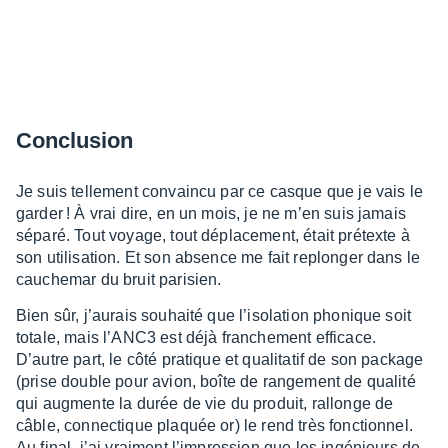
Conclu­sion
Je suis telle­ment convaincu par ce casque que je vais le
garder ! À vrai dire, en un mois, je ne m’en suis jamais
séparé. Tout voyage, tout dépla­ce­ment, était prétexte à
son utili­sa­tion. Et son absence me fait replon­ger dans le
cauche­mar du bruit pari­sien.
Bien sûr, j’au­rais souhaité que l’iso­la­tion phonique soit
totale, mais l’ANC3 est déjà fran­che­ment effi­cace.
D’autre part, le côté pratique et quali­ta­tif de son package
(prise double pour avion, boîte de range­ment de qualité
qui augmente la durée de vie du produit, rallonge de
câble, connec­tique plaquée or) le rend très fonc­tion­nel.
Au final, j’ai vrai­ment l’im­pres­sion que les ingé­nieurs de