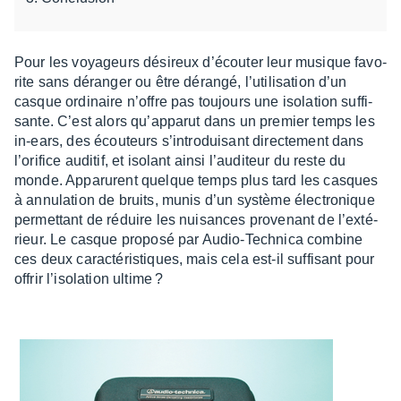
Pour les voya­geurs dési­reux d’écou­ter leur musique favo­
rite sans déran­ger ou être dérangé, l’uti­li­sa­tion d’un
casque ordi­naire n’offre pas toujours une isola­tion suffi­
sante. C’est alors qu’ap­pa­rut dans un premier temps les
in-ears, des écou­teurs s’in­tro­dui­sant direc­te­ment dans
l’ori­fice audi­tif, et isolant ainsi l’au­di­teur du reste du
monde. Appa­rurent quelque temps plus tard les casques
à annu­la­tion de bruits, munis d’un système élec­tro­nique
permet­tant de réduire les nuisances prove­nant de l’ex­té­
rieur. Le casque proposé par Audio-Tech­nica combine
ces deux carac­té­ris­tiques, mais cela est-il suffi­sant pour
offrir l’iso­la­tion ultime ?