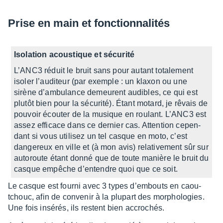
Prise en main et fonc­tion­na­li­tés
Isola­tion acous­tique et sécu­rité
L’ANC3 réduit le bruit sans pour autant tota­le­ment
isoler l’au­di­teur (par exemple : un klaxon ou une
sirène d’am­bu­lance demeurent audibles, ce qui est
plutôt bien pour la sécu­rité). Étant motard, je rêvais de
pouvoir écou­ter de la musique en roulant. L’ANC3 est
assez effi­cace dans ce dernier cas. Atten­tion cepen­
dant si vous utili­sez un tel casque en moto, c’est
dange­reux en ville et (à mon avis) rela­ti­ve­ment sûr sur
auto­route étant donné que de toute manière le bruit du
casque empêche d’en­tendre quoi que ce soit.
Le casque est fourni avec 3 types d’em­bouts en caou­
tchouc, afin de conve­nir à la plupart des morpho­lo­gies.
Une fois insé­rés, ils restent bien accro­chés.