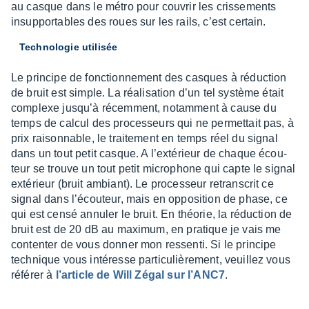
au casque dans le métro pour couvrir les cris­se­ments
insup­por­tables des roues sur les rails, c’est certain.
Tech­no­lo­gie utili­sée
Le prin­cipe de fonc­tion­ne­ment des casques à réduc­tion
de bruit est simple. La réali­sa­tion d’un tel système était
complexe jusqu’à récem­ment, notam­ment à cause du
temps de calcul des proces­seurs qui ne permet­tait pas, à
prix raison­nable, le trai­te­ment en temps réel du signal
dans un tout petit casque. A l’ex­té­rieur de chaque écou­
teur se trouve un tout petit micro­phone qui capte le signal
exté­rieur (bruit ambiant). Le proces­seur retrans­crit ce
signal dans l’écou­teur, mais en oppo­si­tion de phase, ce
qui est censé annu­ler le bruit. En théo­rie, la réduc­tion de
bruit est de 20 dB au maxi­mum, en pratique je vais me
conten­ter de vous donner mon ressenti. Si le prin­cipe
tech­nique vous inté­resse parti­cu­liè­re­ment, veuillez vous
réfé­rer à
l’ar­ticle de Will Zégal sur l’ANC7
.