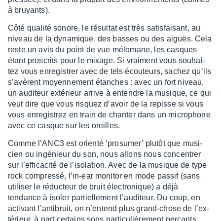
à bruyants).
Côté qualité sonore, le résul­tat est très satis­fai­sant, au
niveau de la dyna­mique, des basses ou des aiguës. Cela
reste un avis du point de vue mélo­mane, les casques
étant pros­crits pour le mixage. Si vrai­ment vous souhai­
tez vous enre­gis­trer avec de tels écou­teurs, sachez qu’ils
s’avèrent moyen­ne­ment étanches : avec un fort niveau,
un audi­teur exté­rieur arrive à entendre la musique, ce qui
veut dire que vous risquez d’avoir de la repisse si vous
vous enre­gis­trez en train de chan­ter dans un micro­phone
avec ce casque sur les oreilles.
Comme l’ANC3 est orienté ‘pro­su­mer’ plutôt que musi­
cien ou ingé­nieur du son, nous allons nous concen­trer
sur l’ef­fi­ca­cité de l’iso­la­tion. Avec de la musique de type
rock compressé, l’in-ear moni­tor en mode passif (sans
utili­ser le réduc­teur de bruit élec­tro­nique) a déjà
tendance à isoler partiel­le­ment l’au­di­teur. Du coup, en
acti­vant l’an­ti­bruit, on n’en­tend plus grand-chose de l’ex­
té­rieur, à part certains sons parti­cu­liè­re­ment perçants