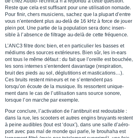
de chez Audio-Tech­nica n’a répondu à cette ques­tion.
Reste que cela est suffi­sant pour une utili­sa­tion nomade.
Pour finir, chers musi­ciens, sachez que la plupart d’entre
vous n’en­tendent plus au-delà de 16 kHz à force de jouer
plein pot. Une partie de la popu­la­tion sera donc insen­
sible à l’ab­sence de filtrage au-delà de cette fréquence.
L’ANC3 filtre donc bien, et en parti­cu­lier les basses et
médiums des sources exté­rieures. Bien sûr, les in-ears
ont tous le même défaut : du fait que l’oreille est bouchée,
les sons internes s’en­tendent davan­tage (respi­ra­tion,
bruit des pieds au sol, déglu­ti­tions et masti­ca­tions…).
Ces bruits restent mineurs et ne s’en­tendent pas
lorsqu’on écoute de la musique. Ils ressortent unique­
ment dans le cas de l’uti­li­sa­tion sans source sonore,
lorsque l’on marche par exemple.
Pour conclure, l’ac­ti­va­tion de l’an­ti­bruit est redou­table :
dans la rue, les scoo­ters et autres engins bruyants restent
à peine audibles (tout est ‘doux’), dans une salle d’aé­ro­
port avec pas mal de monde qui parle, le brou­haha est