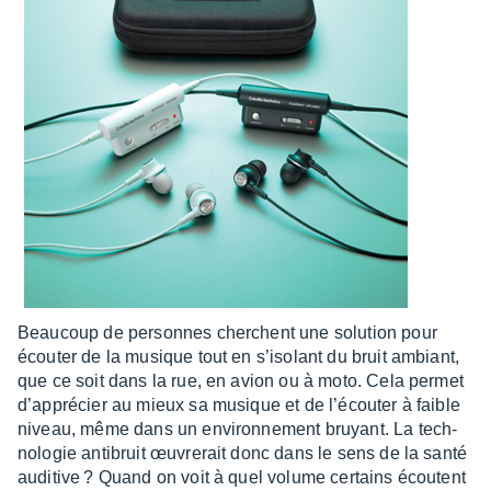
Beau­coup de personnes cherchent une solu­tion pour
écou­ter de la musique tout en s’iso­lant du bruit ambiant,
que ce soit dans la rue, en avion ou à moto. Cela permet
d’ap­pré­cier au mieux sa musique et de l’écou­ter à faible
niveau, même dans un envi­ron­ne­ment bruyant. La tech­
no­lo­gie anti­bruit œuvre­rait donc dans le sens de la santé
audi­tive ? Quand on voit à quel volume certains écoutent