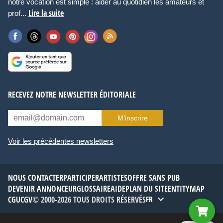
notre vocation est simple : aider au quotidien les amateurs et
Lire la suite
prof...
RECEVEZ NOTRE NEWSLETTER ÉDITORIALE
M’inscrire
Voir les précédentes newsletters
NOUS CONTACTER
PARTICIPER
ARTISTES
OFFRE SANS PUB
DEVENIR ANNONCEUR
GLOSSAIRE
AIDE
PLAN DU SITE
ENTITYMAP
CGU
CGV
© 2000-2026 TOUS DROITS RÉSERVÉS
FR