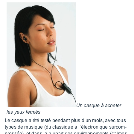
Un casque à ache­ter
les yeux fermés
Le casque a été testé pendant plus d’un mois, avec tous
types de musique (du clas­sique à l’élec­tro­nique surcom­
pres­sée), et dans la plupart des envi­ron­ne­ments (calmes