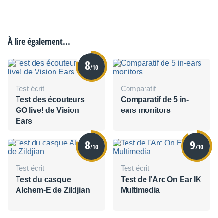
À lire également...
8
/10
Test écrit
Comparatif
Test des écouteurs
Comparatif de 5 in-
GO live! de Vision
ears monitors
Ears
8
9
/10
/10
Test écrit
Test écrit
Test du casque
Test de l'Arc On Ear IK
Alchem-E de Zildjian
Multimedia