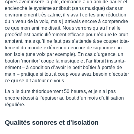
Après avoir inséré la pile, demandé à un ami de parler et
enclen­ché le système anti­bruit (sans musique) dans un
envi­ron­ne­ment très calme, il y avait certes une réduc­tion
du niveau de la voix, mais j’ar­ri­vais encore à comprendre
ce que mon ami me disait. Nous verrons qu’au final le
procédé est parti­cu­liè­re­ment effi­cace pour réduire le bruit
ambiant, mais qu’il ne faut pas s’at­tende à se couper tota­
le­ment du monde exté­rieur ou encore de suppri­mer un
son isolé (une voix par exemple). En cas d’ur­gence, un
bouton ‘moni­tor’ coupe la musique et l’an­ti­bruit instan­ta­
né­ment – à condi­tion d’avoir le petit boîtier à portée de
main – pratique si tout à coup vous avez besoin d’écou­ter
ce qui se dit autour de vous.
La pile dure théo­rique­ment 50 heures, et je n’ai pas
encore réussi à l’épui­ser au bout d’un mois d’uti­li­sa­tion
régu­lière.
Quali­tés sonores et d’iso­la­tion