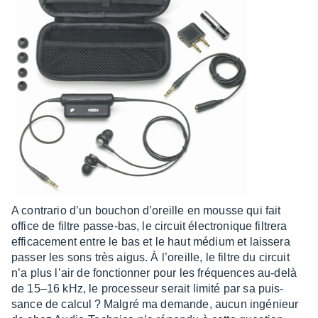
A contra­rio d’un bouchon d’oreille en mousse qui fait
office de filtre passe-bas, le circuit élec­tro­nique filtrera
effi­ca­ce­ment entre le bas et le haut médium et lais­sera
passer les sons très aigus. À l’oreille, le filtre du circuit
n’a plus l’air de fonc­tion­ner pour les fréquences au-delà
de 15–16 kHz, le proces­seur serait limité par sa puis­
sance de calcul ? Malgré ma demande, aucun ingé­nieur