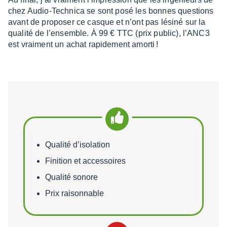
chez Audio-Tech­nica se sont posé les bonnes ques­tions
avant de propo­ser ce casque et n’ont pas lésiné sur la
qualité de l’en­semble. À 99 € TTC (prix public), l’ANC3
est vrai­ment un achat rapi­de­ment amorti !
Points forts
Qualité d’isolation
Finition et accessoires
Qualité sonore
Prix raisonnable