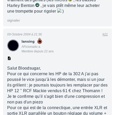
Harley Benton
, je vais ptêt même leur acheter
une trompette pour rigoler
)
signaler
09 Octobre 2004 à 21:36
#21
lansing
AFicionado·a
Membre depuis 22 ans
Salut Bloodsugar,
Pour ce qui concerne les HP de la 302 A j'ai pas
poussé le vice jusqu'à les démonter, mais si un jour
ils grillent : je pourrais toujours les remplacer par des
HP 12 " RCF Mackie vendus 61 € chez Thomann !
Je te confirme qu'il s'agit bien d'une compression et
non pas d'un piezo
Pour ce qui est de la connectique, une entrée XLR et
sortie XLR parrallèle un bouton réglage du volume +