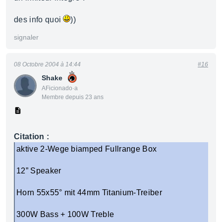
des info quoi
))
signaler
08 Octobre 2004 à 14:44
#16
Shake
AFicionado·a
Membre depuis 23 ans
Citation :
aktive 2-Wege biamped Fullrange Box
12” Speaker
Horn 55x55° mit 44mm Titanium-Treiber
300W Bass + 100W Treble