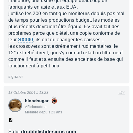
thailande, une usine qui équipe beaucoup de
fabriquants en asie et aux EUA.
j'utilise les 200 en tant que moniteurs depuis pas mal
de temps pour les productions budget, les modèles
plus récents devraient être égaux, EV avait fait des
problèmes parce que c'était une copie conforme de
leur
SX300
, ils ont du changer les caisses...
les crossovers sont extrèmement rudimentaires, le
12" est relié direct, qui s'y connait refait un filtre neuf
comme il faut et a ensuite des enceintes de base qui
fonctionnent à petit prix.
signaler
18 Octobre 2004 à 13:23
#24
bloodsugar
AFicionado·a
Membre depuis 23 ans
Salut
doublefishdesigns.com