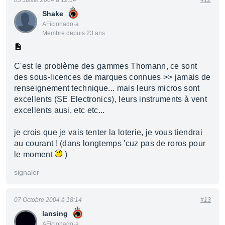
05 Juillet 2004 à 12:14
#12
Shake
AFicionado·a
Membre depuis 23 ans
C'est le problème des gammes Thomann, ce sont
des sous-licences de marques connues >> jamais de
renseignement technique... mais leurs micros sont
excellents (SE Electronics), leurs instruments à vent
excellents ausi, etc etc...
je crois que je vais tenter la loterie, je vous tiendrai
au courant ! (dans longtemps 'cuz pas de roros pour
le moment
)
signaler
07 Octobre 2004 à 18:14
#13
lansing
AFicionado·a