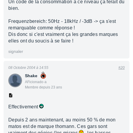
Un code de la consommation à ce niveau ça ferait du
bien.
Frequenzbereich: 50Hz - 18kHz / -3dB -> ça s'est
remarquable comme réponse !
Dis donc si c'est vraiment ça les grandes marques
elles ont du soucis à se faire !
signaler
08 Octobre 2004 à 14:55
#20
Shake
AFicionado·a
Membre depuis 23 ans
Effectivement
Depuis 2 ans maintenant, au moins 50 % de mon
matos est de marque thomann. Ces gars sont
vraiment des génies (les micros
, les basses