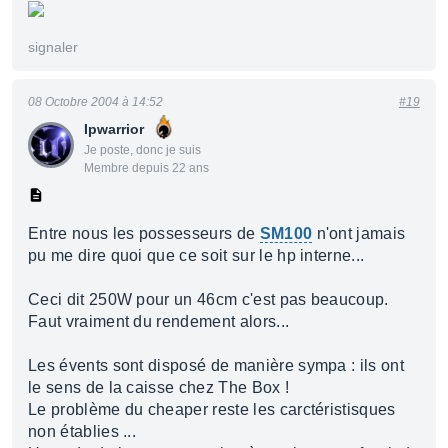
signaler
08 Octobre 2004 à 14:52
#19
Ipwarrior
Je poste, donc je suis
Membre depuis 22 ans
Entre nous les possesseurs de
SM100
n'ont jamais
pu me dire quoi que ce soit sur le hp interne...
Ceci dit 250W pour un 46cm c'est pas beaucoup.
Faut vraiment du rendement alors...
Les évents sont disposé de manière sympa : ils ont
le sens de la caisse chez The Box !
Le problème du cheaper reste les carctéristisques
non établies ...