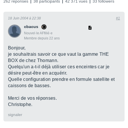
262 réponses
38 participants
42 371 vues
33 followers
18 Juin 2004 à 22:38
#1
cbacus
Nouvel·le AFfilié·e
Membre depuis 22 ans
Bonjour,
je souhaitrais savoir ce que vaut la gamme THE
BOX de chez Thomann.
Quelqu'un a-t-il déjà utiliser ces enceintes car je
désire peut-être en acquérir.
Quelle configuration prendre en formule satellite et
caissons de basses.
Merci de vos réponses.
Christophe.
signaler