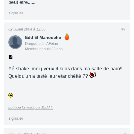
peut etre......
signaler
02 Juillet 2004 à 12:56
#7
Edd El Manouche
Drogué·e à l’AFéine
Membre depuis 23 ans
Yé shake, moi j veux 4 kilos dans ma salle de bain!!
Quelqu'un a testé leur etanchéité!??
ouéééé la musique d'edd !!!
signaler