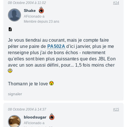
08 Octobre 2004 à 11:02
#14
Shake
AFicionado·a
Membre depuis 23 ans
Je vous tiendrai au courant, mais je compte faire
péter une paire de
PA502A
d'ici janvier, plus je me
renseigne plus j'ai de bons échos - notemment
qu'elles sont bien plus puissantes que des JBL Eon
avec un son aussi défini, pour... 1,5 fois moins cher
Thomann je te love
signaler
08 Octobre 2004 à 14:37
#15
bloodsugar
AFicionado·a