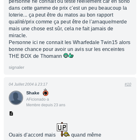
personne ne connait ou testé réellement car en sono
dans cette gamme de prix c'est un peu beaucoup la
loterie... ça peut être du matos au bon rapport
qualité/prix comme ça peut être de l'arnaque/merde
mais une chose est sûr, cela ne fait jamais de
miracle.
Personne ici ne connait les Wharfedale Twin15 alors
bonne chance pour avoir un avis sur les enceintes
THE BOX de Thomann
signaler
04 Juillet 2004 à 23:17
#10
Shake
AFicionado·a
Membre depuis 23 ans
Ouais d'accord mais
quand même