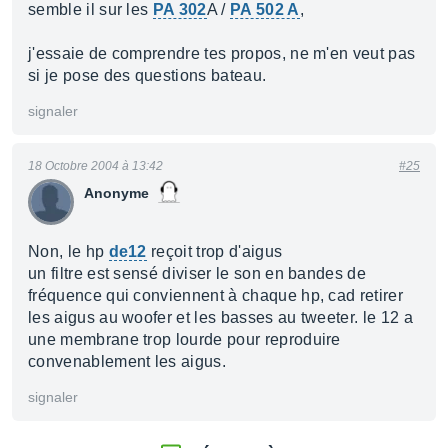
semble il sur les
PA 302
A /
PA 502 A
,
j'essaie de comprendre tes propos, ne m'en veut pas
si je pose des questions bateau.
signaler
18 Octobre 2004 à 13:42
#25
Anonyme
Non, le hp
de12
reçoit trop d'aigus
un filtre est sensé diviser le son en bandes de
fréquence qui conviennent à chaque hp, cad retirer
les aigus au woofer et les basses au tweeter. le 12 a
une membrane trop lourde pour reproduire
convenablement les aigus.
signaler