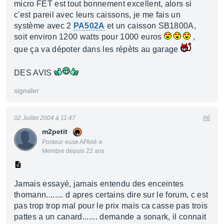
micro FET est tout bonnement excellent, alors si
c'est pareil avec leurs caissons, je me fais un
système avec 2
PA502A
et un caisson SB1800A,
soit environ 1200 watts pour 1000 euros
,
que ça va dépoter dans les répèts au garage
DES AVIS
signaler
02 Juillet 2004 à 11:47
#6
m2petit
Posteur·euse AFfolé·e
Membre depuis 22 ans
Jamais essayé, jamais entendu des enceintes
thomann........ d apres certains dire sur le forum, c est
pas trop trop mal pour le prix mais ca casse pas trois
pattes a un canard....... demande a sonark, il connait