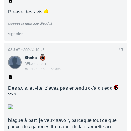
Please des avis
ouéééé la musique d'edd !!!
signaler
02 Juillet 2004 à 10:47
#5
Shake
AFicionado·a
Membre depuis 23 ans
Des avis, et vite, z'avez pas entendu ck'a dit edd
???
blague à part, je veux savoir, parceque tout ce que
j'ai vu des gammes thomann, de la clarinette au