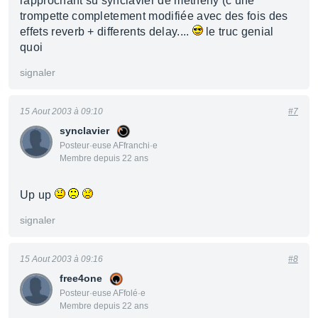
rapprochant su synclavier de metheny (c une
trompette completement modifiée avec des fois des
effets reverb + differents delay....
le truc genial
quoi
signaler
15 Aout 2003 à 09:10
#7
synclavier
Posteur·euse AFfranchi·e
Membre depuis 22 ans
Up up
signaler
15 Aout 2003 à 09:16
#8
free4one
Posteur·euse AFfolé·e
Membre depuis 22 ans