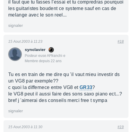
il faut que tu fasses l'essai et tu compredras pourquoi
les guitaristes boudent ce systeme sauf en cas de
melange avec le son reel...
signaler
15 Aout 2003 à 11:23
#18
synclavier
Posteur·euse AFfranchi·e
Membre depuis 22 ans
Tu es en train de me dire qu 'il vaut mieu investir ds
un VG8 par exemple??
c quoi la differnece entre VG8 et
GR33
?
le VG8 peut il aussi faire des sons saxo piano ect...?
bref j 'aimerai des conseils merci free t sympa
signaler
15 Aout 2003 à 11:30
#19