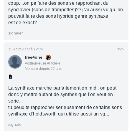
coup....on pe faire des sons se rapprochant du
synclavier (sons de trompettes)??j 'ai aussi vu qu 'on
pouvait faire des sons hybride genre synthaxe
est ce exact?
signaler
15 Aout 2003 à 12:39
#25
free4one
Posteur·euse AFfolé·e
Membre depuis 22 ans
La synthaxe marche parfaitement en midi, on peut
donc y mettre autant de synthes que l'on veut en
serie...
tu peux te rapprocher serieusement de certains sons
synthaxe d'holdsworth qui utilise aussi un vg...
signaler