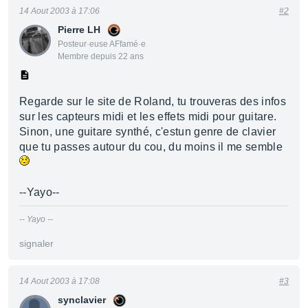
14 Aout 2003 à 17:06
#2
Pierre LH
Posteur·euse AFfamé·e
Membre depuis 22 ans
Regarde sur le site de Roland, tu trouveras des infos
sur les capteurs midi et les effets midi pour guitare.
Sinon, une guitare synthé, c'estun genre de clavier
que tu passes autour du cou, du moins il me semble
--Yayo--
-- Yayo --
signaler
14 Aout 2003 à 17:08
#3
synclavier