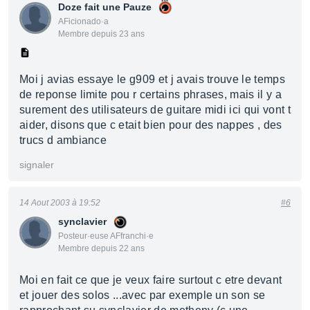
Doze fait une Pauze
AFicionado·a
Membre depuis 23 ans
Moi j avias essaye le g909 et j avais trouve le temps
de reponse limite pou r certains phrases, mais il y a
surement des utilisateurs de guitare midi ici qui vont t
aider, disons que c etait bien pour des nappes , des
trucs d ambiance
signaler
14 Aout 2003 à 19:52
#6
synclavier
Posteur·euse AFfranchi·e
Membre depuis 22 ans
Moi en fait ce que je veux faire surtout c etre devant
et jouer des solos ...avec par exemple un son se