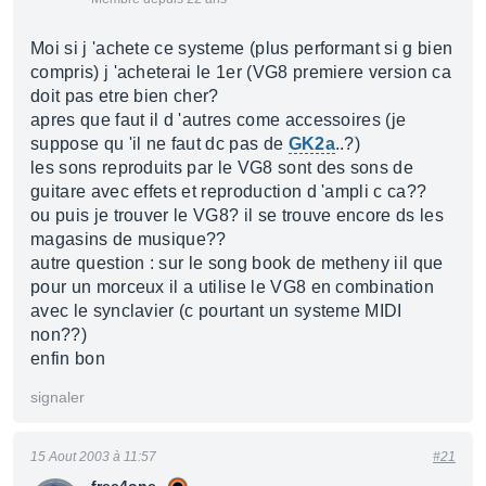
Moi si j 'achete ce systeme (plus performant si g bien
compris) j 'acheterai le 1er (VG8 premiere version ca
doit pas etre bien cher?
apres que faut il d 'autres come accessoires (je
suppose qu 'il ne faut dc pas de
GK2a
..?)
les sons reproduits par le VG8 sont des sons de
guitare avec effets et reproduction d 'ampli c ca??
ou puis je trouver le VG8? il se trouve encore ds les
magasins de musique??
autre question : sur le song book de metheny iil que
pour un morceux il a utilise le VG8 en combination
avec le synclavier (c pourtant un systeme MIDI
non??)
enfin bon
signaler
15 Aout 2003 à 11:57
#21