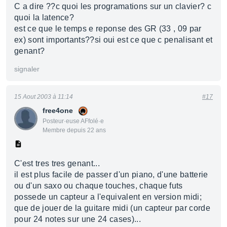
C a dire ??c quoi les programations sur un clavier? c
quoi la latence?
est ce que le temps e reponse des GR (33 , 09 par
ex) sont importants??si oui est ce que c penalisant et
genant?
signaler
15 Aout 2003 à 11:14
#17
free4one
Posteur·euse AFfolé·e
Membre depuis 22 ans
C'est tres tres genant...
il est plus facile de passer d'un piano, d'une batterie
ou d'un saxo ou chaque touches, chaque futs
possede un capteur a l'equivalent en version midi;
que de jouer de la guitare midi (un capteur par corde
pour 24 notes sur une 24 cases)...