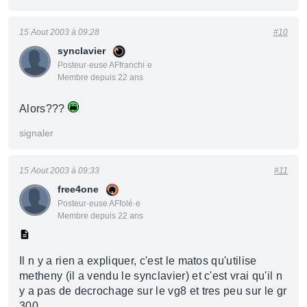
15 Aout 2003 à 09:28
#10
synclavier
Posteur·euse AFfranchi·e
Membre depuis 22 ans
Alors???
signaler
15 Aout 2003 à 09:33
#11
free4one
Posteur·euse AFfolé·e
Membre depuis 22 ans
Il n y a rien a expliquer, c'est le matos qu'utilise
metheny (il a vendu le synclavier) et c'est vrai qu'il n
y a pas de decrochage sur le vg8 et tres peu sur le gr
300...