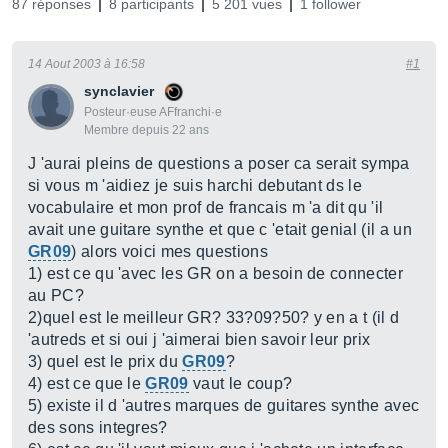
87 réponses
8 participants
5 201 vues
1 follower
14 Aout 2003 à 16:58
#1
synclavier
Posteur·euse AFfranchi·e
Membre depuis 22 ans
J 'aurai pleins de questions a poser ca serait sympa
si vous m 'aidiez je suis harchi debutant ds le
vocabulaire et mon prof de francais m 'a dit qu 'il
avait une guitare synthe et que c 'etait genial (il a un
GR09
) alors voici mes questions
1) est ce qu 'avec les GR on a besoin de connecter
au PC?
2)quel est le meilleur GR? 33?09?50? y en a t (il d
'autreds et si oui j 'aimerai bien savoir leur prix
3) quel est le prix du
GR09
?
4) est ce que le
GR09
vaut le coup?
5) existe il d 'autres marques de guitares synthe avec
des sons integres?