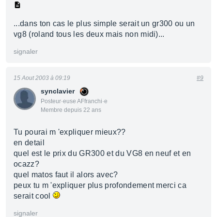
...dans ton cas le plus simple serait un gr300 ou un
vg8 (roland tous les deux mais non midi)...
signaler
15 Aout 2003 à 09:19
#9
synclavier
Posteur·euse AFfranchi·e
Membre depuis 22 ans
Tu pourai m 'expliquer mieux??
en detail
quel est le prix du GR300 et du VG8 en neuf et en
ocazz?
quel matos faut il alors avec?
peux tu m 'expliquer plus profondement merci ca
serait cool
signaler