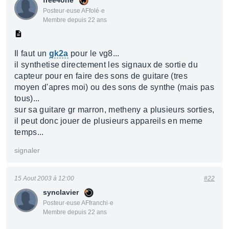
free4one
Posteur·euse AFfolé·e
Membre depuis 22 ans
Il faut un
gk2a
pour le vg8...
il synthetise directement les signaux de sortie du
capteur pour en faire des sons de guitare (tres
moyen d'apres moi) ou des sons de synthe (mais pas
tous)...
sur sa guitare gr marron, metheny a plusieurs sorties,
il peut donc jouer de plusieurs appareils en meme
temps...
signaler
15 Aout 2003 à 12:00
#22
synclavier
Posteur·euse AFfranchi·e
Membre depuis 22 ans