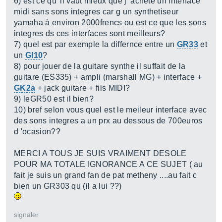
6) est ce qu 'il vaut mieux que j 'achete un interface
midi sans sons integres car g un synthetiseur
yamaha à environ 2000frencs ou est ce que les sons
integres ds ces interfaces sont meilleurs?
7) quel est par exemple la differnce entre un
GR33
et
un
GI10
?
8) pour jouer de la guitare synthe il suffait de la
guitare (ES335) + ampli (marshall MG) + interface +
GK2a
+ jack guitare + fils MIDI?
9) leGR50 est il bien?
10) bref selon vous quel est le meileur interface avec
des sons integres a un prx au dessous de 700euros
d 'ocasion??
MERCI A TOUS JE SUIS VRAIMENT DESOLE
POUR MA TOTALE IGNORANCE A CE SUJET ( au
fait je suis un grand fan de pat metheny ....au fait c
bien un GR303 qu (il a lui ??)
signaler