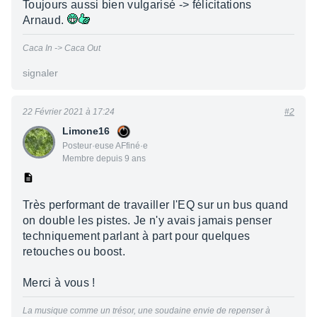
Toujours aussi bien vulgarisé -> félicitations
Arnaud.
Caca In -> Caca Out
signaler
22 Février 2021 à 17:24
#2
Limone16
Posteur·euse AFfiné·e
Membre depuis 9 ans
Très performant de travailler l'EQ sur un bus quand
on double les pistes. Je n'y avais jamais penser
techniquement parlant à part pour quelques
retouches ou boost.
Merci à vous !
La musique comme un trésor, une soudaine envie de repenser à