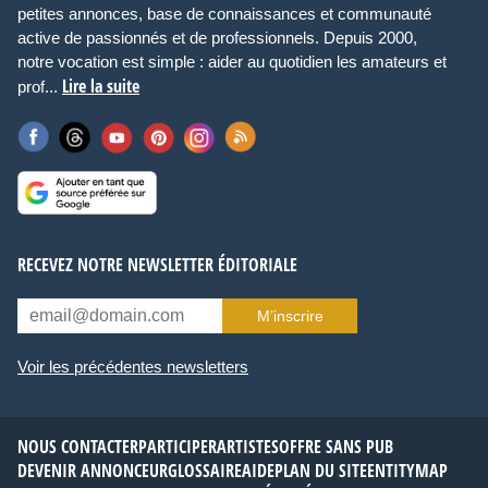
petites annonces, base de connaissances et communauté
active de passionnés et de professionnels. Depuis 2000,
notre vocation est simple : aider au quotidien les amateurs et
Lire la suite
prof...
RECEVEZ NOTRE NEWSLETTER ÉDITORIALE
M’inscrire
Voir les précédentes newsletters
NOUS CONTACTER
PARTICIPER
ARTISTES
OFFRE SANS PUB
DEVENIR ANNONCEUR
GLOSSAIRE
AIDE
PLAN DU SITE
ENTITYMAP