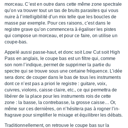
morceau. C’est en outre dans cette même zone spec­trale
qu’on va trou­ver tout un tas de bruits para­sites qui vous
nuire à l’in­tel­li­gi­bi­lité d’un mix telle que les boucles de
masse par exemple. Pour ces raisons, c’est dans le
registre grave qu’on commen­cera à égali­ser les pistes
qui compose un morceau, et pour ce faire, on utilise un
coupe-bas.
Appelé aussi passe-haut, et donc soit Low Cut soit High
Pass en anglais, le coupe bas est un filtre qui, comme
son nom l’in­dique, permet de suppri­mer la partie du
spectre qui se trouve sous une certaine fréquence. L’idée
sera donc de couper dans le bas de tous les instru­ments
dont ce n’est pas a priori le registre : guitare, voix,
cuivres, violons, caisse claire, etc., ce qui permet­tra de
libé­rer de la place pour les instru­ments rois de cette
zone : la basse, la contre­basse, la grosse cais­se… Or,
même sur ces dernières, on n’hé­si­tera pas à rogner l’in­
fra­grave pour simpli­fier le mixage et équi­li­brer les débats.
Tradi­tion­nel­le­ment, on retrouve le coupe bas sur la