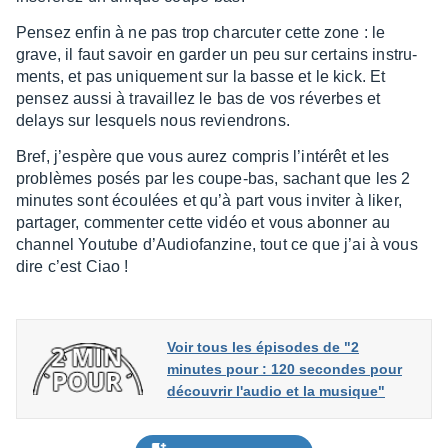
Pensez enfin à ne pas trop char­cu­ter cette zone : le
grave, il faut savoir en garder un peu sur certains instru­
ments, et pas unique­ment sur la basse et le kick. Et
pensez aussi à travaillez le bas de vos réverbes et
delays sur lesquels nous revien­drons.
Bref, j’es­père que vous aurez compris l’in­té­rêt et les
problèmes posés par les coupe-bas, sachant que les 2
minutes sont écou­lées et qu’à part vous invi­ter à liker,
parta­ger, commen­ter cette vidéo et vous abon­ner au
chan­nel Youtube d’Au­dio­fan­zine, tout ce que j’ai à vous
dire c’est Ciao !
Voir tous les épisodes de "2
minutes pour : 120 secondes pour
découvrir l'audio et la musique"