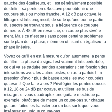
gauche des égali­seurs, et il est géné­ra­le­ment possible
de défi­nir sa pente en dB/octave pour obte­nir une
coupure plus ou moins franche. À 12 dB par octave, le
filtrage est très progres­sif, de sorte qu’une bonne partie
du spectre se trou­vant sous la fréquence de coupure
demeure. À 48 dB en revanche, on coupe plus sévè­re­
ment. Mais ce n’est pas sans poser certains problèmes
sur le plan de la phase, même en utili­sant un égali­seur à
phase linéaire.
Voyez ce qu’il en est à mesure qu’on augmente la pente
du filtre : la phase du signal est vrai­ment très pertur­bée,
ce qui va se traduire par des aber­ra­tions : en fonc­tion des
inter­ac­tions avec les autres pistes, on aura parfois l’im­
pres­sion d’avoir plus de basse après les avoir coupées
qu’avant ! Que faire alors ? Privi­lé­gier les pentes douces
à 12, 18 ou 24 dB par octave, et utili­ser les bus de
mixage : si vous quadru­plez une guitare élec­trique par
exemple, plutôt que de mettre un coupe-bas sur chaque
guitare, faites les tran­si­ter par un bus sur lequel vous
insé­re­rez un unique coupe-bas.