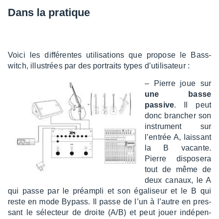
Dans la pratique
Voici les diffé­rentes utili­sa­tions que propose le Bass­
witch, illus­trées par des portraits types d’uti­li­sa­teur :
– Pierre joue sur
une basse
passive
. Il peut
donc bran­cher son
instru­ment sur
l’en­trée A, lais­sant
la B vacante.
Pierre dispo­sera
tout de même de
deux canaux, le A
qui passe par le préam­pli et son égali­seur et le B qui
reste en mode Bypass. Il passe de l’un à l’autre en pres­
sant le sélec­teur de droite (A/B) et peut jouer indé­pen­