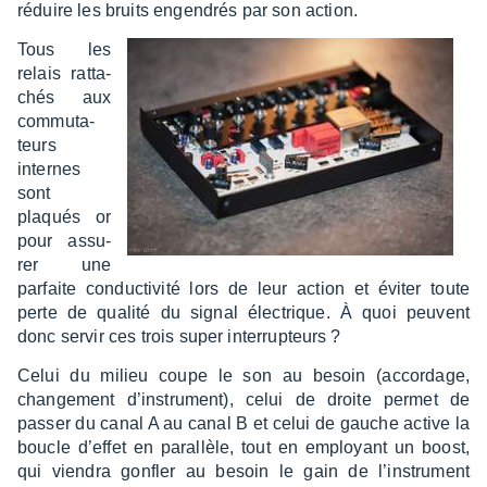
réduire les bruits engen­drés par son action.
Tous les
relais ratta­
chés aux
commu­ta­
teurs
internes
sont
plaqués or
pour assu­
rer une
parfaite conduc­ti­vité lors de leur action et éviter toute
perte de qualité du signal élec­trique. À quoi peuvent
donc servir ces trois super inter­rup­teurs ?
Celui du milieu coupe le son au besoin (accor­dage,
chan­ge­ment d’ins­tru­ment), celui de droite permet de
passer du canal A au canal B et celui de gauche active la
boucle d’ef­fet en paral­lèle, tout en employant un boost,
qui vien­dra gonfler au besoin le gain de l’ins­tru­ment