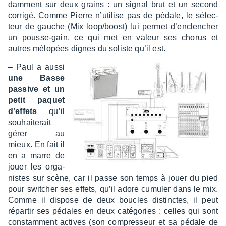
dam­ment sur deux grains : un signal brut et un second
corrigé. Comme Pierre n’uti­lise pas de pédale, le sélec­
teur de gauche (Mix loop/boost) lui permet d’en­clen­cher
un pousse-gain, ce qui met en valeur ses chorus et
autres mélo­pées dignes du soliste qu’il est.
– Paul a aussi
une Basse
passive et un
petit paquet
d’ef­fets
qu’il
souhai­te­rait
gérer au
mieux. En fait il
en a marre de
jouer les orga­
nistes sur scène, car il passe son temps à jouer du pied
pour swit­cher ses effets, qu’il adore cumu­ler dans le mix.
Comme il dispose de deux boucles distinctes, il peut
répar­tir ses pédales en deux caté­go­ries : celles qui sont
constam­ment actives (son compres­seur et sa pédale de