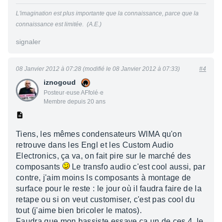
L'imagination est plus importante que la connaissance, parce que la
connaissance est limitée. (A.E.)
signaler
08 Janvier 2012 à 07:28 (modifié le 08 Janvier 2012 à 07:33)
#4
iznogoud
Posteur·euse AFfolé·e
Membre depuis 20 ans
Tiens, les mêmes condensateurs WIMA qu'on
retrouve dans les Engl et les Custom Audio
Electronics, ça va, on fait pire sur le marché des
composants
Le transfo audio c'est cool aussi, par
contre, j'aim moins ls composants à montage de
surface pour le reste : le jour où il faudra faire de la
retape ou si on veut customiser, c'est pas cool du
tout (j'aime bien bricoler le matos).
Faudra que mon bassiste essaye ça un de ces 4, le