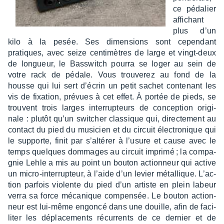
ce péda­lier
affi­chant
plus d’un
kilo à la pesée. Ses dimen­sions sont cepen­dant
pratiques, avec seize centi­mètres de large et vingt-deux
de longueur, le Bass­witch pourra se loger au sein de
votre rack de pédale. Vous trou­ve­rez au fond de la
housse qui lui sert d’écrin un petit sachet conte­nant les
vis de fixa­tion, prévues à cet effet. À portée de pieds, se
trouvent trois larges inter­rup­teurs de concep­tion origi­
nale : plutôt qu’un swit­cher clas­sique qui, direc­te­ment au
contact du pied du musi­cien et du circuit élec­tro­nique qui
le supporte, finit par s’al­té­rer à l’usure et cause avec le
temps quelques dommages au circuit imprimé ; la compa­
gnie Lehle a mis au point un bouton action­neur qui active
un micro-inter­rup­teur, à l’aide d’un levier métal­lique. L’ac­
tion parfois violente du pied d’un artiste en plein labeur
verra sa force méca­nique compen­sée. Le bouton action­
neur est lui-même engoncé dans une douille, afin de faci­
li­ter les dépla­ce­ments récur­rents de ce dernier et de