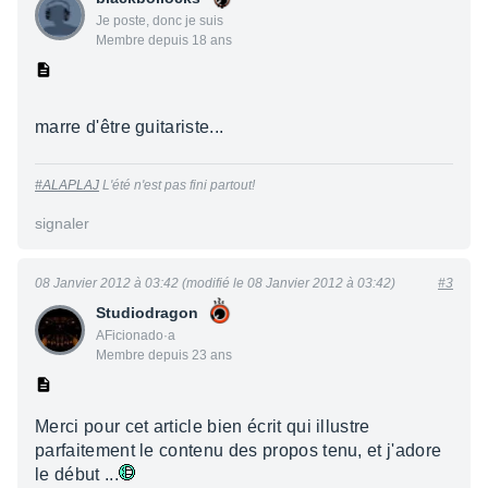
Je poste, donc je suis
Membre depuis 18 ans
marre d'être guitariste...
#ALAPLAJ
L'été n'est pas fini partout!
signaler
08 Janvier 2012 à 03:42 (modifié le 08 Janvier 2012 à 03:42)
#3
Studiodragon
AFicionado·a
Membre depuis 23 ans
Merci pour cet article bien écrit qui illustre
parfaitement le contenu des propos tenu, et j'adore
le début ...