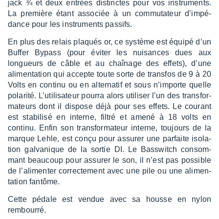
jack ¾ et deux entrées distinctes pour vos instru­ments.
La première étant asso­ciée à un commu­ta­teur d’im­pé­
dance pour les instru­ments passifs.
En plus des relais plaqués or, ce système est équipé d’un
Buffer Bypass (pour éviter les nuisances dues aux
longueurs de câble et au chaî­nage des effets), d’une
alimen­ta­tion qui accepte toute sorte de trans­fos de 9 à 20
Volts en continu ou en alter­na­tif et sous n’im­porte quelle
pola­rité. L’uti­li­sa­teur pourra alors utili­ser l’un des trans­for­
ma­teurs dont il dispose déjà pour ses effets. Le courant
est stabi­lisé en interne, filtré et amené à 18 volts en
continu. Enfin son trans­for­ma­teur interne, toujours de la
marque Lehle, est conçu pour assu­rer une parfaite isola­
tion galva­nique de la sortie DI. Le Bass­witch consom­
mant beau­coup pour assu­rer le son, il n’est pas possible
de l’ali­men­ter correc­te­ment avec une pile ou une alimen­
ta­tion fantôme.
Cette pédale est vendue avec sa housse en nylon
rembourré.