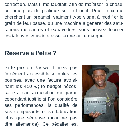
correc­tion. Mais il me faudrait, afin de maîtri­ser la chose,
un peu plus de pratique sur cet outil. Pour ceux qui
cherchent un préam­pli vrai­ment typé visant à modi­fier le
grain de leur basse, ou une machine à géné­rer des satu­
ra­tions mordantes et extra­ver­ties, vous pouvez tour­ner
les talons et vous inté­res­ser à une autre marque.
Réservé à l’élite ?
Si le prix du Bass­witch n’est pas
forcé­ment acces­sible à toutes les
bourses, avec une facture avoi­si­
nant les 450 € ; le budget néces­
saire à son acqui­si­tion me paraît
cepen­dant justi­fié si l’on consi­dère
ses perfor­mances, la qualité de
ses compo­sants et sa fabri­ca­tion
plus que sérieuse (pour ne pas
dire alle­mande). Ce péda­lier est