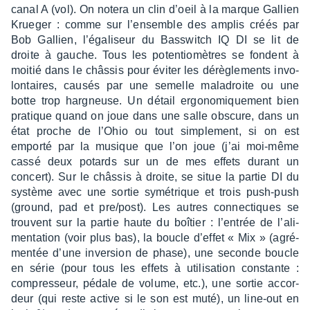
canal A (vol). On notera un clin d’oeil à la marque Gallien
Krue­ger : comme sur l’en­semble des amplis créés par
Bob Gallien, l’éga­li­seur du Bass­witch IQ DI se lit de
droite à gauche. Tous les poten­tio­mètres se fondent à
moitié dans le châs­sis pour éviter les dérè­gle­ments invo­
lon­taires, causés par une semelle maladroite ou une
botte trop hargneuse. Un détail ergo­no­mique­ment bien
pratique quand on joue dans une salle obscure, dans un
état proche de l’Ohio ou tout simple­ment, si on est
emporté par la musique que l’on joue (j’ai moi-même
cassé deux potards sur un de mes effets durant un
concert). Sur le châs­sis à droite, se situe la partie DI du
système avec une sortie symé­trique et trois push-push
(ground, pad et pre/post). Les autres connec­tiques se
trouvent sur la partie haute du boîtier : l’en­trée de l’ali­
men­ta­tion (voir plus bas), la boucle d’ef­fet « Mix » (agré­
men­tée d’une inver­sion de phase), une seconde boucle
en série (pour tous les effets à utili­sa­tion constante :
compres­seur, pédale de volume, etc.), une sortie accor­
deur (qui reste active si le son est muté), un line-out en