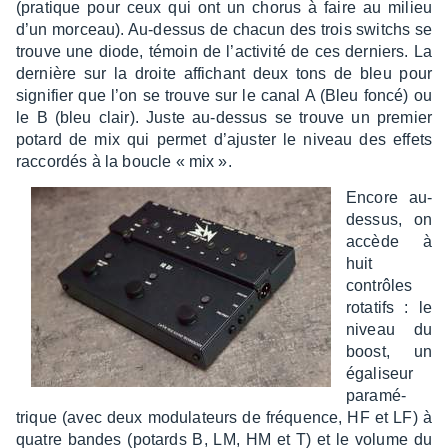
(pratique pour ceux qui ont un chorus à faire au milieu
d’un morceau). Au-dessus de chacun des trois switchs se
trouve une diode, témoin de l’ac­ti­vité de ces derniers. La
dernière sur la droite affi­chant deux tons de bleu pour
signi­fier que l’on se trouve sur le canal A (Bleu foncé) ou
le B (bleu clair). Juste au-dessus se trouve un premier
potard de mix qui permet d’ajus­ter le niveau des effets
raccor­dés à la boucle « mix ».
Encore au-
dessus, on
accède à
huit
contrôles
rota­tifs : le
niveau du
boost, un
égali­seur
para­mé­
trique (avec deux modu­la­teurs de fréquence, HF et LF) à
quatre bandes (potards B, LM, HM et T) et le volume du