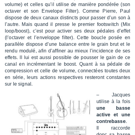
volume) et celles qu’il utilise de manière pondé­rée (son
octa­ver et son Enve­lope Filter). Comme Pierre, Paul
dispose de deux canaux distincts pour passer d’un son à
l’autre. Mais quand il presse le premier foots­witch (Mix
loop/boost), c’est pour acti­ver ses deux pédales d’ef­fet
(l’oc­ta­ver et l’en­ve­loppe filter). Cette boucle posée en
paral­lèle dispose d’une balance entre le grain brut et le
rendu modulé, afin d’af­fi­ner au mieux l’in­ci­dence de ses
effets. Il lui est aussi possible de pous­ser le gain de ce
canal en incré­men­tant le boost. Quant à sa pédale de
compres­sion et celle de volume, connec­tées toutes deux
en série, leurs actions respec­tives reste­ront constantes
sur le signal.
– Jacques
utilise à la fois
une basse
active et une
contre­basse
.
Il raccorde
donc sa basse