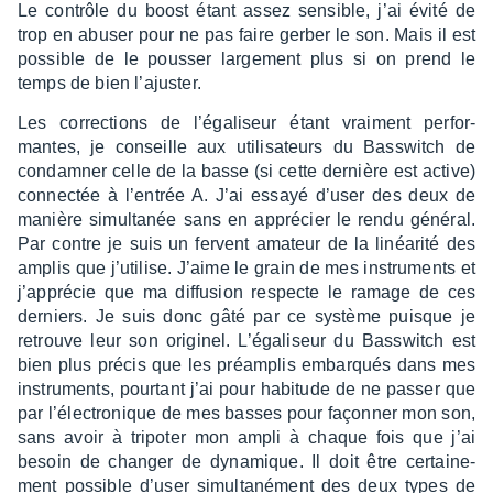
Le contrôle du boost étant assez sensible, j’ai évité de
trop en abuser pour ne pas faire gerber le son. Mais il est
possible de le pous­ser large­ment plus si on prend le
temps de bien l’ajus­ter.
Les correc­tions de l’éga­li­seur étant vrai­ment perfor­
mantes, je conseille aux utili­sa­teurs du Bass­witch de
condam­ner celle de la basse (si cette dernière est active)
connec­tée à l’en­trée A. J’ai essayé d’user des deux de
manière simul­ta­née sans en appré­cier le rendu géné­ral.
Par contre je suis un fervent amateur de la linéa­rité des
amplis que j’uti­lise. J’aime le grain de mes instru­ments et
j’ap­pré­cie que ma diffu­sion respecte le ramage de ces
derniers. Je suis donc gâté par ce système puisque je
retrouve leur son origi­nel. L’éga­li­seur du Bass­witch est
bien plus précis que les préam­plis embarqués dans mes
instru­ments, pour­tant j’ai pour habi­tude de ne passer que
par l’élec­tro­nique de mes basses pour façon­ner mon son,
sans avoir à tripo­ter mon ampli à chaque fois que j’ai
besoin de chan­ger de dyna­mique. Il doit être certai­ne­
ment possible d’user simul­ta­né­ment des deux types de