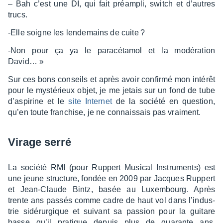
– Bah c’est une DI, qui fait préam­pli, switch et d’autres
trucs.
-Elle soigne les lende­mains de cuite ?
-Non pour ça ya le para­cé­ta­mol et la modé­ra­tion
David… »
Sur ces bons conseils et après avoir confirmé mon inté­rêt
pour le mysté­rieux objet, je me jetais sur un fond de tube
d’as­pi­rine et le
site Inter­net
de la société en ques­tion,
qu’en toute fran­chise, je ne connais­sais pas vrai­ment.
Virage serré
La société RMI (pour Ruppert Musi­cal Instru­ments) est
une jeune struc­ture, fondée en 2009 par Jacques Ruppert
et Jean-Claude Bintz, basée au Luxem­bourg. Après
trente ans passés comme cadre de haut vol dans l’in­dus­
trie sidé­rur­gique et suivant sa passion pour la guitare
basse qu’il pratique depuis plus de quarante ans,