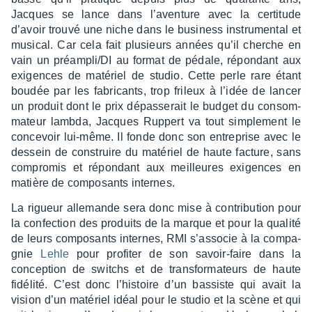
Jacques se lance dans l’aven­ture avec la certi­tude
d’avoir trouvé une niche dans le busi­ness instru­men­tal et
musi­cal. Car cela fait plusieurs années qu’il cherche en
vain un préam­pli/DI au format de pédale, répon­dant aux
exigences de maté­riel de studio. Cette perle rare étant
boudée par les fabri­cants, trop frileux à l’idée de lancer
un produit dont le prix dépas­se­rait le budget du consom­
ma­teur lambda, Jacques Ruppert va tout simple­ment le
conce­voir lui-même. Il fonde donc son entre­prise avec le
dessein de construire du maté­riel de haute facture, sans
compro­mis et répon­dant aux meilleures exigences en
matière de compo­sants internes.
La rigueur alle­mande sera donc mise à contri­bu­tion pour
la confec­tion des produits de la marque et pour la qualité
de leurs compo­sants internes, RMI s’as­so­cie à la compa­
gnie
Lehle
pour profi­ter de son savoir-faire dans la
concep­tion de switchs et de trans­for­ma­teurs de haute
fidé­lité. C’est donc l’his­toire d’un bassiste qui avait la
vision d’un maté­riel idéal pour le studio et la scène et qui