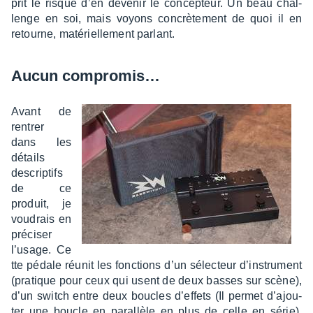
prit le risque d’en deve­nir le concep­teur. Un beau chal­
lenge en soi, mais voyons concrè­te­ment de quoi il en
retourne, maté­riel­le­ment parlant.
Aucun compro­mis…
Avant de
rentrer
dans les
détails
descrip­tifs
de ce
produit, je
voudrais en
préci­ser
l’usage. Ce
tte pédale réunit les fonc­tions d’un sélec­teur d’ins­tru­ment
(pratique pour ceux qui usent de deux basses sur scène),
d’un switch entre deux boucles d’ef­fets (Il permet d’ajou­
ter une boucle en paral­lèle en plus de celle en série),