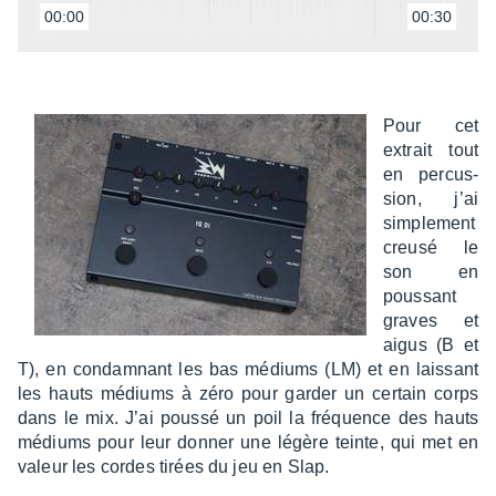
00:00
00:30
Pour cet
extrait tout
en percus­
sion, j’ai
simple­ment
creusé le
son en
pous­sant
graves et
aigus (B et
T), en condam­nant les bas médiums (LM) et en lais­sant
les hauts médiums à zéro pour garder un certain corps
dans le mix. J’ai poussé un poil la fréquence des hauts
médiums pour leur donner une légère teinte, qui met en
valeur les cordes tirées du jeu en Slap.