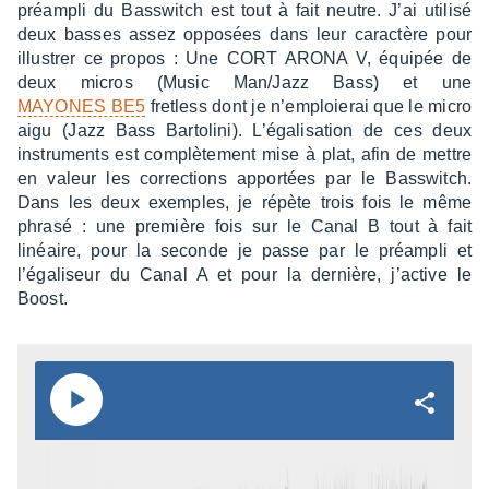
préam­pli du Bass­witch est tout à fait neutre. J’ai utilisé
deux basses assez oppo­sées dans leur carac­tère pour
illus­trer ce propos : Une CORT ARONA V, équi­pée de
deux micros (Music Man/Jazz Bass) et une
MAYONES BE5
fret­less dont je n’em­ploie­rai que le micro
aigu (Jazz Bass Barto­lini). L’éga­li­sa­tion de ces deux
instru­ments est complè­te­ment mise à plat, afin de mettre
en valeur les correc­tions appor­tées par le Bass­witch.
Dans les deux exemples, je répète trois fois le même
phrasé : une première fois sur le Canal B tout à fait
linéaire, pour la seconde je passe par le préam­pli et
l’éga­li­seur du Canal A et pour la dernière, j’ac­tive le
Boost.