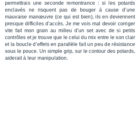
permet­trais une seconde remon­trance : si les potards
encla­vés ne risquent pas de bouger à cause d’une
mauvaise manœuvre (ce qui est bien), ils en deviennent
presque diffi­ciles d’ac­cès. Je me vois mal devoir corri­ger
vite fait mon grain au milieu d’un set avec de si petits
contrôles et je trouve que le celui du mix entre le son clair
et la boucle d’ef­fets en paral­lèle fait un peu de résis­tance
sous le pouce. Un simple grip, sur le contour des potards,
aide­rait à leur mani­pu­la­tion.