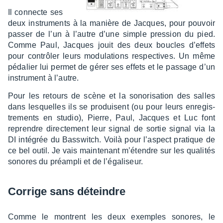
Il connecte ses
deux instru­ments à la manière de Jacques, pour pouvoir
passer de l’un à l’autre d’une simple pres­sion du pied.
Comme Paul, Jacques jouit des deux boucles d’ef­fets
pour contrô­ler leurs modu­la­tions respec­tives. Un même
péda­lier lui permet de gérer ses effets et le passage d’un
instru­ment à l’autre.
Pour les retours de scène et la sono­ri­sa­tion des salles
dans lesquelles ils se produisent (ou pour leurs enre­gis­
tre­ments en studio), Pierre, Paul, Jacques et Luc font
reprendre direc­te­ment leur signal de sortie signal via la
DI inté­grée du Bass­witch. Voilà pour l’as­pect pratique de
ce bel outil. Je vais main­te­nant m’étendre sur les quali­tés
sonores du préam­pli et de l’éga­li­seur.
Corrige sans déteindre
Comme le montrent les deux exemples sonores, le