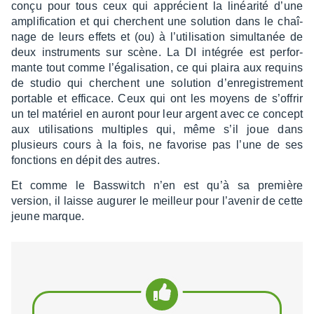
conçu pour tous ceux qui appré­cient la linéa­rité d’une
ampli­fi­ca­tion et qui cherchent une solu­tion dans le chaî­
nage de leurs effets et (ou) à l’uti­li­sa­tion simul­ta­née de
deux instru­ments sur scène. La DI inté­grée est perfor­
mante tout comme l’éga­li­sa­tion, ce qui plaira aux requins
de studio qui cherchent une solu­tion d’en­re­gis­tre­ment
portable et effi­cace. Ceux qui ont les moyens de s’of­frir
un tel maté­riel en auront pour leur argent avec ce concept
aux utili­sa­tions multiples qui, même s’il joue dans
plusieurs cours à la fois, ne favo­rise pas l’une de ses
fonc­tions en dépit des autres.
Et comme le Bass­witch n’en est qu’à sa première
version, il laisse augu­rer le meilleur pour l’ave­nir de cette
jeune marque.