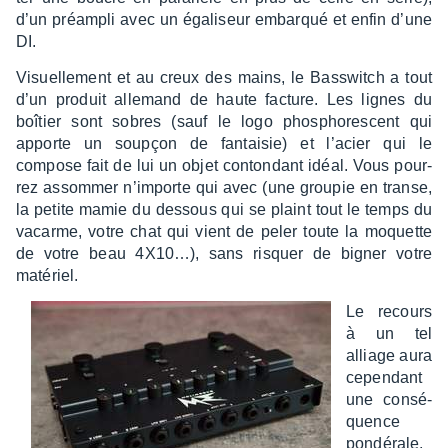
d’un préam­pli avec un égali­seur embarqué et enfin d’une
DI.
Visuel­le­ment et au creux des mains, le Bass­witch a tout
d’un produit alle­mand de haute facture. Les lignes du
boîtier sont sobres (sauf le logo phos­pho­res­cent qui
apporte un soupçon de fantai­sie) et l’acier qui le
compose fait de lui un objet conton­dant idéal. Vous pour­
rez assom­mer n’im­porte qui avec (une grou­pie en transe,
la petite mamie du dessous qui se plaint tout le temps du
vacarme, votre chat qui vient de peler toute la moquette
de votre beau 4X10…), sans risquer de bigner votre
maté­riel.
Le recours
à un tel
alliage aura
cepen­dant
une consé­
quence
pondé­rale,