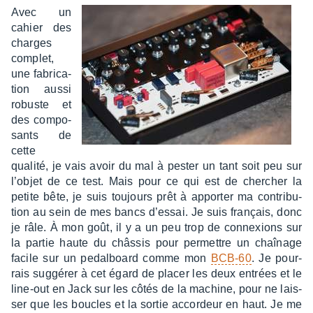
Avec un
cahier des
charges
complet,
une fabri­ca­
tion aussi
robuste et
des compo­
sants de
cette
qualité, je vais avoir du mal à pester un tant soit peu sur
l’objet de ce test. Mais pour ce qui est de cher­cher la
petite bête, je suis toujours prêt à appor­ter ma contri­bu­
tion au sein de mes bancs d’es­sai. Je suis français, donc
je râle. À mon goût, il y a un peu trop de connexions sur
la partie haute du châs­sis pour permettre un chaî­nage
facile sur un pedal­board comme mon
BCB-60
. Je pour­
rais suggé­rer à cet égard de placer les deux entrées et le
line-out en Jack sur les côtés de la machine, pour ne lais­
ser que les boucles et la sortie accor­deur en haut. Je me