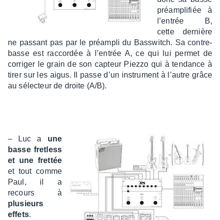
préam­pli­fiée à
l’en­trée B,
cette dernière
ne passant pas par le préam­pli du Bass­witch. Sa contre­
basse est raccor­dée à l’en­trée A, ce qui lui permet de
corri­ger le grain de son capteur Piezzo qui à tendance à
tirer sur les aigus. Il passe d’un instru­ment à l’autre grâce
au sélec­teur de droite (A/B).
– Luc a
une
basse fret­less
et une fret­tée
et tout comme
Paul, il a
recours à
plusieurs
effets
.