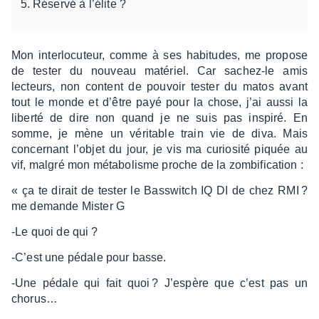
Réservé à l’élite ?
Mon inter­lo­cu­teur, comme à ses habi­tudes, me propose
de tester du nouveau maté­riel. Car sachez-le amis
lecteurs, non content de pouvoir tester du matos avant
tout le monde et d’être payé pour la chose, j’ai aussi la
liberté de dire non quand je ne suis pas inspiré. En
somme, je mène un véri­table train vie de diva. Mais
concer­nant l’objet du jour, je vis ma curio­sité piquée au
vif, malgré mon méta­bo­lisme proche de la zombi­fi­ca­tion :
« ça te dirait de tester le Bass­witch IQ DI de chez RMI ?
me demande Mister G
-Le quoi de qui ?
-C’est une pédale pour basse.
-Une pédale qui fait quoi ? J’es­père que c’est pas un
chorus…