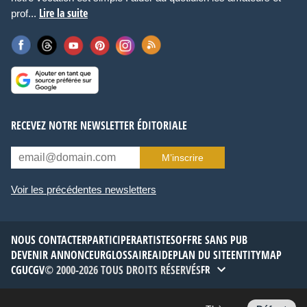
Lire la suite
prof...
RECEVEZ NOTRE NEWSLETTER ÉDITORIALE
M’inscrire
Voir les précédentes newsletters
NOUS CONTACTER
PARTICIPER
ARTISTES
OFFRE SANS PUB
DEVENIR ANNONCEUR
GLOSSAIRE
AIDE
PLAN DU SITE
ENTITYMAP
CGU
CGV
© 2000-2026 TOUS DROITS RÉSERVÉS
FR