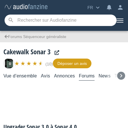
FR
Forums Séquenceur généraliste
Cakewalk Sonar 3
Déposer un avis
(10)
Vue d’ensemble
Avis
Annonces
Forums
News
Test
Upgrader Sonar 3.0 à Sonar 4.0