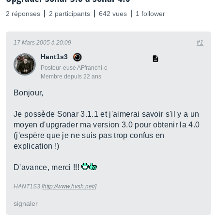
2 réponses
2 participants
642 vues
1 follower
17 Mars 2005 à 20:09
#1
Hant1s3
Posteur·euse AFfranchi·e
Membre depuis 22 ans
Bonjour,
Je possède Sonar 3.1.1 et j'aimerai savoir s'il y a un
moyen d'upgrader ma version 3.0 pour obtenir la 4.0
(j'espère que je ne suis pas trop confus en
explication !)
D'avance, merci !!!
HANT1S3 [
http://www.hvsh.net/
]
signaler