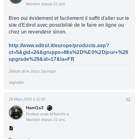
Membre depuis 22 ans
Bien oui évidement et facilement il suffit d'aller sur le
site d'Edirol avec possibilité de le faire en ligne ou
chez un revendeur sinon.
http://www.edirol.it/europe/products.asp?
ct=5&gid=24&gruppo=Mis%2D%E0%2Djour+%28
upgrade%29&id=17&la=FR
Zébule dit le Zoizo Sauvage
signaler
18 Mars 2005 à 11:00
#3
Hant1s3
Posteur·euse AFfranchi·e
Membre depuis 22 ans