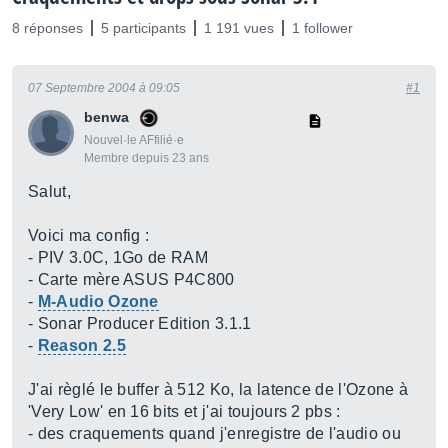
8 réponses
5 participants
1 191 vues
1 follower
07 Septembre 2004 à 09:05
#1
benwa
Nouvel·le AFfilié·e
Membre depuis 23 ans
Salut,
Voici ma config :
- PIV 3.0C, 1Go de RAM
- Carte mère ASUS P4C800
-
M-Audio Ozone
- Sonar Producer Edition 3.1.1
-
Reason 2.5
J'ai règlé le buffer à 512 Ko, la latence de l'Ozone à
'Very Low' en 16 bits et j'ai toujours 2 pbs :
- des craquements quand j'enregistre de l'audio ou