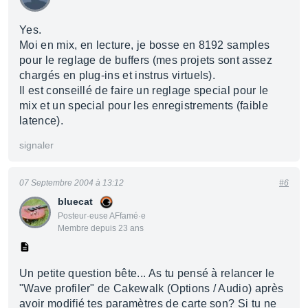
Yes.
Moi en mix, en lecture, je bosse en 8192 samples
pour le reglage de buffers (mes projets sont assez
chargés en plug-ins et instrus virtuels).
Il est conseillé de faire un reglage special pour le
mix et un special pour les enregistrements (faible
latence).
signaler
07 Septembre 2004 à 13:12
#6
bluecat
Posteur·euse AFfamé·e
Membre depuis 23 ans
Un petite question bête... As tu pensé à relancer le
"Wave profiler" de Cakewalk (Options / Audio) après
avoir modifié tes paramètres de carte son? Si tu ne