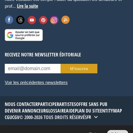
Lire la suite
prof...
RECEVEZ NOTRE NEWSLETTER ÉDITORIALE
M’inscrire
Voir les précédentes newsletters
NOUS CONTACTER
PARTICIPER
ARTISTES
OFFRE SANS PUB
DEVENIR ANNONCEUR
GLOSSAIRE
AIDE
PLAN DU SITE
ENTITYMAP
CGU
CGV
© 2000-2026 TOUS DROITS RÉSERVÉS
FR