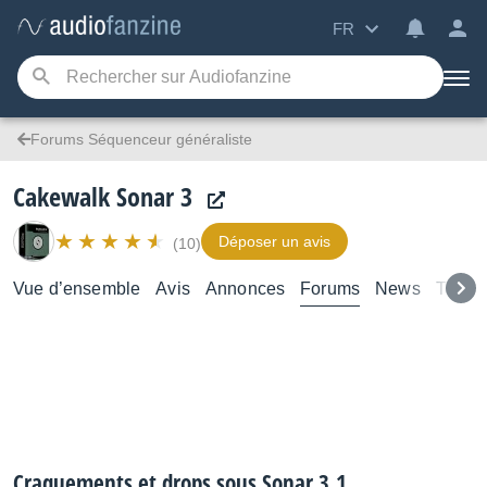
FR
Forums Séquenceur généraliste
Cakewalk Sonar 3
Déposer un avis
(10)
Vue d’ensemble
Avis
Annonces
Forums
News
Test
Craquements et drops sous Sonar 3.1