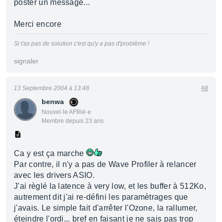
poster un message...
Merci encore
Si t'as pas de solution c'est qu'y a pas d'problème !
signaler
13 Septembre 2004 à 13:48
#8
benwa
Nouvel·le AFfilié·e
Membre depuis 23 ans
Ca y est ça marche
Par contre, il n'y a pas de Wave Profiler à relancer
avec les drivers ASIO.
J'ai règlé la latence à very low, et les buffer à 512Ko,
autrement dit j'ai re-défini les paramètrages que
j'avais. Le simple fait d'arrêter l'Ozone, la rallumer,
éteindre l'ordi... bref en faisant je ne sais pas trop