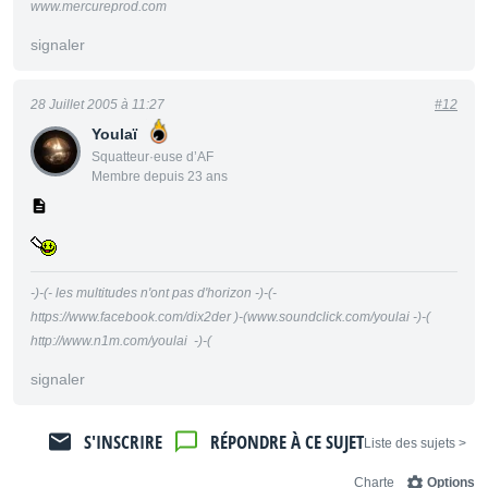
www.mercureprod.com
signaler
28 Juillet 2005 à 11:27
#12
Youlaï
Squatteur·euse d’AF
Membre depuis 23 ans
-)-(- les multitudes n'ont pas d'horizon -)-(-
https://www.facebook.com/dix2der )-(www.soundclick.com/youlai -)-(
http://www.n1m.com/youlai -)-(
signaler
S'INSCRIRE
RÉPONDRE À CE SUJET
< Liste des sujets
Charte
Options