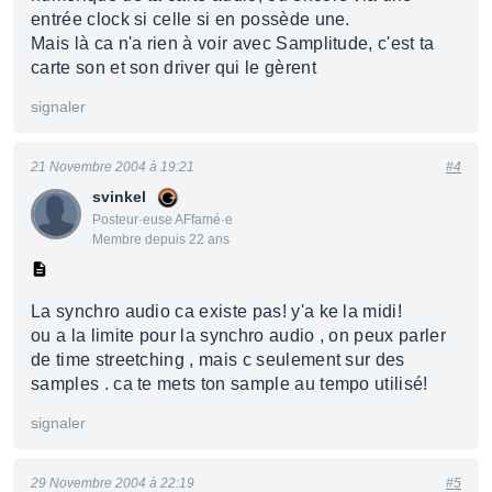
entrée clock si celle si en possède une.
Mais là ca n'a rien à voir avec Samplitude, c'est ta
carte son et son driver qui le gèrent
signaler
21 Novembre 2004 à 19:21
#4
svinkel
Posteur·euse AFfamé·e
Membre depuis 22 ans
La synchro audio ca existe pas! y'a ke la midi!
ou a la limite pour la synchro audio , on peux parler
de time streetching , mais c seulement sur des
samples . ca te mets ton sample au tempo utilisé!
signaler
29 Novembre 2004 à 22:19
#5