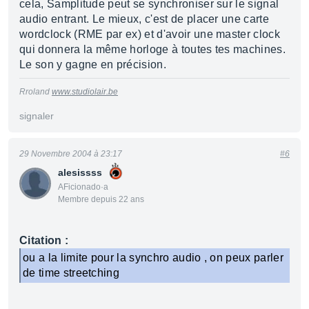
cela, Samplitude peut se synchroniser sur le signal
audio entrant. Le mieux, c'est de placer une carte
wordclock (RME par ex) et d'avoir une master clock
qui donnera la même horloge à toutes tes machines.
Le son y gagne en précision.
Rroland
www.studiolair.be
signaler
29 Novembre 2004 à 23:17
#6
alesissss
AFicionado·a
Membre depuis 22 ans
Citation :
ou a la limite pour la synchro audio , on peux parler
de time streetching