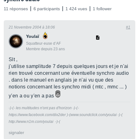
11 réponses
6 participants
1 424 vues
1 follower
21 Novembre 2004 à 18:06
#1
Youlaï
Squatteur·euse d’AF
Membre depuis 23 ans
Slt ,
j'utilise samplitude 7 depuis quelques jours et je n'ai
rien trouvé concernant une éventuelle synchro audio
. dans le manuel en anglais je n'ai vu que des
notions concernant les synchro midi ( mtc , mmc ... )
y'en a ou y'en a pas
-)-(- les multitudes n'ont pas d'horizon -)-(-
https://www.facebook.com/dix2der )-(www.soundclick.com/youlai -)-(
http://www.n1m.com/youlai -)-(
signaler