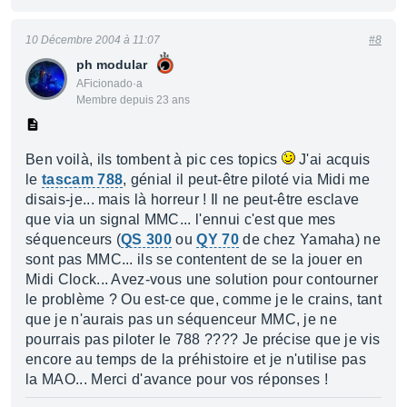
10 Décembre 2004 à 11:07
#8
ph modular
AFicionado·a
Membre depuis 23 ans
Ben voilà, ils tombent à pic ces topics
J'ai acquis
le
tascam 788
, génial il peut-être piloté via Midi me
disais-je... mais là horreur ! Il ne peut-être esclave
que via un signal MMC... l'ennui c'est que mes
séquenceurs (
QS 300
ou
QY 70
de chez Yamaha) ne
sont pas MMC... ils se contentent de se la jouer en
Midi Clock... Avez-vous une solution pour contourner
le problème ? Ou est-ce que, comme je le crains, tant
que je n'aurais pas un séquenceur MMC, je ne
pourrais pas piloter le 788 ???? Je précise que je vis
encore au temps de la préhistoire et je n'utilise pas
la MAO... Merci d'avance pour vos réponses !