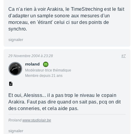
Ca n'a rien à voir Arakira, le TimeStreching est le fait
d'adapter un sample sonore aux mesures d'un
morceau, en 'étirant' celui ci sur des points de
synchro.
signaler
29 Novembre 2004 à 23:28
#7
rroland
Modérateur·trice thématique
Membre depuis 21 ans
Et oui, Alesisss... il a pas trop le niveau le copain
Arakira. Faut pas dire quand on sait pas, pcq on dit
des conneries, et cela aide pas.
Rroland
www.studiolair.be
signaler