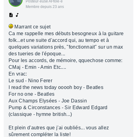
Posteur·euse AFfolé·e
Membre depuis 23 ans
Marrant ce sujet
Ca me rappelle mes débuts besogneux à la guitare
folk...et une suite d'accord qui, au tempo et à
quelques variations près, "fonctionnait" sur un max
des tueries de l'époque...
Pour les accords, de mémoire, qquechose comme:
CMaj - Emin - Amin Etc....
En vrac:
Le sud - Nino Ferer
I read the news today ooooh boy - Beatles
For no one - Beatles
Aux Champs Elysées - Joe Dassin
Pump & Circonstances - Sir Edward Edgard
(classique - hymne british...)
Et plein d'autres que j'ai oubliés... vous allez
sûrement compléter la liste!