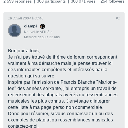
2 599 réponses
308 participants
300 071 vues
254 followers
18 Juillet 2004 à 08:46
#1
ciampi
Nouvel·le AFfilié·e
Membre depuis 22 ans
Bonjour à tous,
Je n'ai pas trouvé de thème de forum correspondant
vraiment à ma démarche mais je pense trouver ici
des internautes compétents et intéressés par la
question qui va suivre :
Inspiré par l'émission de Francis Blanche "Marions-
les" des années soixante, j'ai entrepris un travail de
recensement des plagiats avérés ou ressemblances
musicales les plus connus. J'envisage d'intégrer
cette liste à ma page perso non commerciale.
Donc pour résumer, si vous connaissez un ou des
exemples de plagiat ou ressemblances musicales,
contactez-moi.