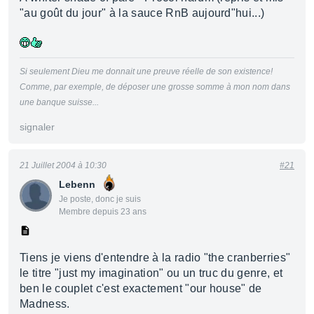
"au goût du jour" à la sauce RnB aujourd"hui...)
Si seulement Dieu me donnait une preuve réelle de son existence!
Comme, par exemple, de déposer une grosse somme à mon nom dans
une banque suisse...
signaler
21 Juillet 2004 à 10:30
#21
Lebenn
Je poste, donc je suis
Membre depuis 23 ans
Tiens je viens d'entendre à la radio "the cranberries"
le titre "just my imagination" ou un truc du genre, et
ben le couplet c'est exactement "our house" de
Madness.