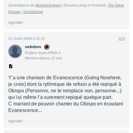
Développeur de
Musical Entropy
| Nouveau plug-in freeware,
The Great
Escape
|
Soundcloud
signaler
21 Juillet 2004 à 11:15
#24
sebdem
Posteur·euse AFfolé·e
Membre depuis 22 ans
Y'a une chanson de Evanescence (Going Nowhere,
je crois) dont la rythmique de refrain a été repiqué à
Obispo (Personne, ne te remplace non, personne...)
qui lui même l'a surement repiqué quelque part.
C marrant de pouvoir chanter du Obispo en écoutant
Evanescence...
signaler