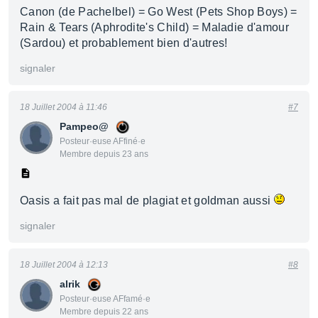
Canon (de Pachelbel) = Go West (Pets Shop Boys) =
Rain & Tears (Aphrodite's Child) = Maladie d'amour
(Sardou) et probablement bien d'autres!
signaler
18 Juillet 2004 à 11:46
#7
Pampeo@
Posteur·euse AFfiné·e
Membre depuis 23 ans
Oasis a fait pas mal de plagiat et goldman aussi
signaler
18 Juillet 2004 à 12:13
#8
alrik
Posteur·euse AFfamé·e
Membre depuis 22 ans