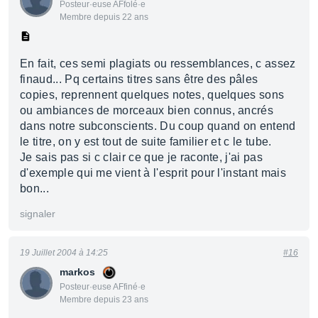
Posteur·euse AFfolé·e
Membre depuis 22 ans
En fait, ces semi plagiats ou ressemblances, c assez
finaud... Pq certains titres sans être des pâles
copies, reprennent quelques notes, quelques sons
ou ambiances de morceaux bien connus, ancrés
dans notre subconscients. Du coup quand on entend
le titre, on y est tout de suite familier et c le tube.
Je sais pas si c clair ce que je raconte, j'ai pas
d'exemple qui me vient à l'esprit pour l'instant mais
bon...
signaler
19 Juillet 2004 à 14:25
#16
markos
Posteur·euse AFfiné·e
Membre depuis 23 ans