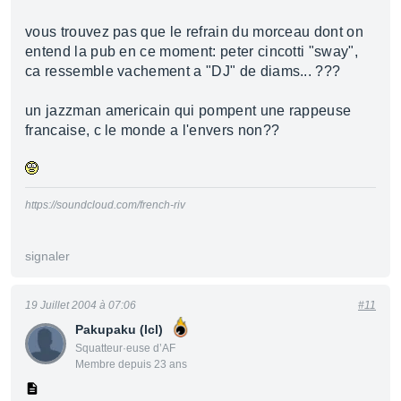
vous trouvez pas que le refrain du morceau dont on
entend la pub en ce moment: peter cincotti "sway",
ca ressemble vachement a "DJ" de diams... ???
un jazzman americain qui pompent une rappeuse
francaise, c le monde a l'envers non??
https://soundcloud.com/french-riv
signaler
19 Juillet 2004 à 07:06
#11
Pakupaku (lcl)
Squatteur·euse d’AF
Membre depuis 23 ans