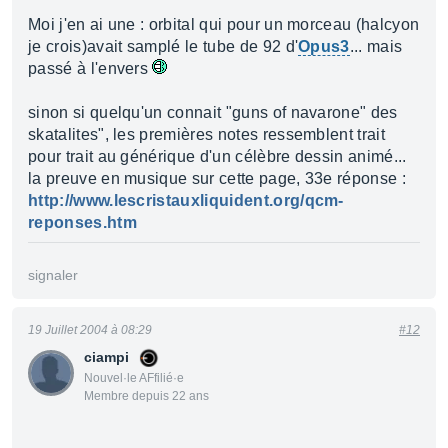
Moi j'en ai une : orbital qui pour un morceau (halcyon
je crois)avait samplé le tube de 92 d'
Opus3
... mais
passé à l'envers
sinon si quelqu'un connait "guns of navarone" des
skatalites", les premières notes ressemblent trait
pour trait au générique d'un célèbre dessin animé...
la preuve en musique sur cette page, 33e réponse :
http://www.lescristauxliquident.org/qcm-
reponses.htm
signaler
19 Juillet 2004 à 08:29
#12
ciampi
Nouvel·le AFfilié·e
Membre depuis 22 ans