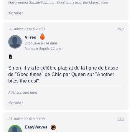
Government Stealth Warning : Don't drink from the Mainstream
signaler
20 Juillet 2004 à 23:50
#18
VFred
Drogué·e à l’AFéine
Membre depuis 22 ans
Sinon, il y a le celèbre plagiat de la ligne de basse
de "Good times" de Chic par Queen sur "Another
bites the dust".
Attention lien mort
signaler
21 Juillet 2004 à 00:08
#19
EasyWaves