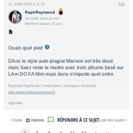
21 Juillet 2004 à 11:18
#25
RaphRaymond
Je poste, donc je suis
Membre depuis 22 ans
Ouais quel pied
DAns le style auto-plagiat Manson est très doué
mais Saez reste le maitre avec trois albums basé sur
LAm DO FA Mim mais dans n'importe quel ordre
Raphaël Raymond, Compositeur, Arrangeur, Guitariste :
http://www.raphaelraymond.fr
signaler
RÉPONDRE À CE SUJET
Charte
Options
< Liste des sujets