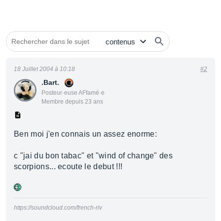
18 Juillet 2004 à 10:18
#2
.Bart.
Posteur·euse AFfamé·e
Membre depuis 23 ans
Ben moi j'en connais un assez enorme:
c "jai du bon tabac" et "wind of change" des
scorpions... ecoute le debut !!!
https://soundcloud.com/french-riv