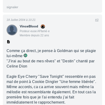
signaler
18 Juillet 2004 à 10:21
#3
VinceBlood
Posteur·euse AFfamé·e
Membre depuis 22 ans
Comme ça direct, je pense à Goldman qui se plagie
lui-même
"J'irai au bout de mes rêves" et "Destin" chanté par
Celine Dion
Eagle Eye Cherry "Save Tonight" ressemble en pas
mal de point à Cookie Dingler "Une femme libérée".
Même accords, ca ca arrive souvent mais même la
mélodie est ressemblante également. En tout cas la
première fois que je l'ai entendu j'ai fait
immédiatement le rapprochement.