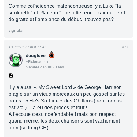
Comme coïncidence malencontreuse, y'a Luke "la
sentinelle" et Placebo "The bitter end"...surtout le rif
de gratte et l'ambiance du début...trouvez pas?
signaler
19 Juillet 2004 à 17:43
#17
douglove
AFicionado·a
Membre depuis 23 ans
Il y a aussi « My Sweet Lord » de George Harrison
plagié sur un vieux morceaux un peu gospel sur les
bords : « He's So Fine » des Chiffons (peu connus il
est vrai). Il a eu des procès et tout !
A l'écoute c'est indéfendable ! mais bon respect
quand même, les deux chansons sont vachement
bien (so long GH)...