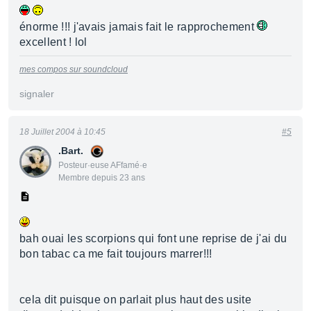
énorme !!! j'avais jamais fait le rapprochement
excellent ! lol
mes compos sur soundcloud
signaler
18 Juillet 2004 à 10:45
#5
.Bart.
Posteur·euse AFfamé·e
Membre depuis 23 ans
bah ouai les scorpions qui font une reprise de j'ai du
bon tabac ca me fait toujours marrer!!!
cela dit puisque on parlait plus haut des usite