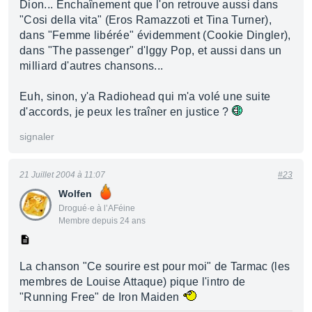
Dion... Enchaînement que l'on retrouve aussi dans
"Cosi della vita" (Eros Ramazzoti et Tina Turner),
dans "Femme libérée" évidemment (Cookie Dingler),
dans "The passenger" d'Iggy Pop, et aussi dans un
milliard d'autres chansons...
Euh, sinon, y'a Radiohead qui m'a volé une suite
d'accords, je peux les traîner en justice ?
signaler
21 Juillet 2004 à 11:07
#23
Wolfen
Drogué·e à l’AFéine
Membre depuis 24 ans
La chanson "Ce sourire est pour moi" de Tarmac (les
membres de Louise Attaque) pique l'intro de
"Running Free" de Iron Maiden