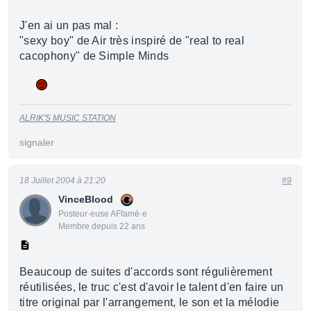
J'en ai un pas mal :
"sexy boy" de Air très inspiré de "real to real
cacophony" de Simple Minds
ALRIK'S MUSIC STATION
signaler
18 Juillet 2004 à 21:20
#9
VinceBlood
Posteur·euse AFfamé·e
Membre depuis 22 ans
Beaucoup de suites d'accords sont régulièrement
réutilisées, le truc c'est d'avoir le talent d'en faire un
titre original par l'arrangement, le son et la mélodie