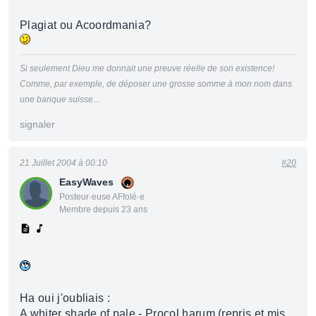
Plagiat ou Acoordmania?
Si seulement Dieu me donnait une preuve réelle de son existence!
Comme, par exemple, de déposer une grosse somme à mon nom dans
une banque suisse...
signaler
21 Juillet 2004 à 00:10
#20
EasyWaves
Posteur·euse AFfolé·e
Membre depuis 23 ans
Ha oui j'oubliais :
A whiter shade of pale - Procol harum (repris et mis