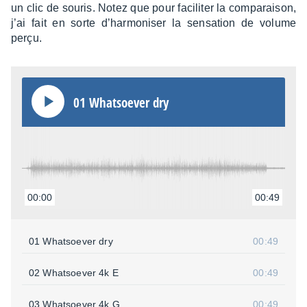
un clic de souris. Notez que pour faci­li­ter la compa­rai­son,
j’ai fait en sorte d’har­mo­ni­ser la sensa­tion de volume
perçu.
01 What­soe­ver dry
00:00
00:49
01 What­soe­ver dry
00:49
02 What­soe­ver 4k E
00:49
03 What­soe­ver 4k G
00:49