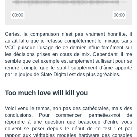
00:00
00:00
Certes, la compa­rai­son n’est pas vrai­ment honnête, il
aurait fallu que je refasse complè­te­ment le mixage sans
VCC puisque l’usage de ce dernier influe forcé­ment sur
les déci­sions prises en cours de mix. Cepen­dant, il me
semble que cet exemple est ample­ment suffi­sant pour se
rendre compte que le subtil supplé­ment d’âme apporté
par le joujou de Slate Digi­tal est des plus agréables.
Too much love will kill you
Voici venu le temps, non pas des cathé­drales, mais des
conclu­sions. Pour commen­cer, permet­tez-moi de
répondre à une ques­tion que beau­coup d’entre vous
doivent se poser depuis le début de ce test : et par
rapport aux véri­tables modèles hard­ware des consoles