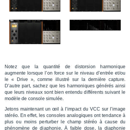
Notez que la quan­tité de distor­sion harmo­nique
augmente lorsque l’on force sur le niveau d’en­trée et/ou
le « Drive », comme illus­tré sur la dernière capture.
D’autre part, sachez que les harmo­niques géné­rés ainsi
que leurs niveaux sont bien entendu diffé­rents suivant le
modèle de console simu­lée.
Jetons main­te­nant un œil à l’im­pact du VCC sur l’image
stéréo. En effet, les consoles analo­giques ont tendance à
plus ou moins pertur­ber le champ stéréo à cause du
phéno­mène de diapho­nie. À faible dose, la diapho­nie