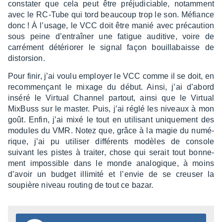
consta­ter que cela peut être préju­di­ciable, notam­ment
avec le RC-Tube qui tord beau­coup trop le son. Méfiance
donc ! À l’usage, le VCC doit être manié avec précau­tion
sous peine d’en­traî­ner une fatigue audi­tive, voire de
carré­ment dété­rio­rer le signal façon bouilla­baisse de
distor­sion.
Pour finir, j’ai voulu employer le VCC comme il se doit, en
recom­mençant le mixage du début. Ainsi, j’ai d’abord
inséré le Virtual Chan­nel partout, ainsi que le Virtual
MixBuss sur le master. Puis, j’ai réglé les niveaux à mon
goût. Enfin, j’ai mixé le tout en utili­sant unique­ment des
modules du VMR. Notez que, grâce à la magie du numé­
rique, j’ai pu utili­ser diffé­rents modèles de console
suivant les pistes à trai­ter, chose qui serait tout bonne­
ment impos­sible dans le monde analo­gique, à moins
d’avoir un budget illi­mité et l’en­vie de se creu­ser la
soupière niveau routing de tout ce bazar.