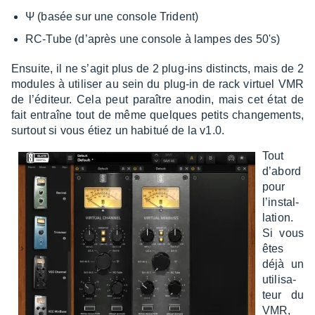
Ψ (basée sur une console Trident)
RC-Tube (d’après une console à lampes des 50's)
Ensuite, il ne s’agit plus de 2 plug-ins distincts, mais de 2
modules à utili­ser au sein du plug-in de rack virtuel VMR
de l’édi­teur. Cela peut paraître anodin, mais cet état de
fait entraîne tout de même quelques petits chan­ge­ments,
surtout si vous étiez un habi­tué de la v1.0.
Tout
d’abord
pour
l’ins­tal­
la­tion.
Si vous
êtes
déjà un
utili­sa­
teur du
VMR,