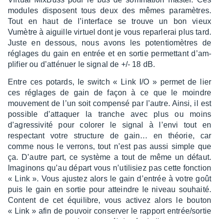
modules disposent tous deux des mêmes para­mètres.
Tout en haut de l’in­ter­face se trouve un bon vieux
Vumètre à aiguille virtuel dont je vous repar­le­rai plus tard.
Juste en dessous, nous avons les poten­tio­mètres de
réglages du gain en entrée et en sortie permet­tant d’am­
pli­fier ou d’at­té­nuer le signal de +/- 18 dB.
Entre ces potards, le switch « Link I/O » permet de lier
ces réglages de gain de façon à ce que le moindre
mouve­ment de l’un soit compensé par l’autre. Ainsi, il est
possible d’at­taquer la tranche avec plus ou moins
d’agres­si­vité pour colo­rer le signal à l’envi tout en
respec­tant votre struc­ture de gain… en théo­rie, car
comme nous le verrons, tout n’est pas aussi simple que
ça. D’autre part, ce système a tout de même un défaut.
Imagi­nons qu’au départ vous n’uti­li­siez pas cette fonc­tion
« Link ». Vous ajus­tez alors le gain d’en­trée à votre goût
puis le gain en sortie pour atteindre le niveau souhaité.
Content de cet équi­libre, vous acti­vez alors le bouton
« Link » afin de pouvoir conser­ver le rapport entrée/sortie