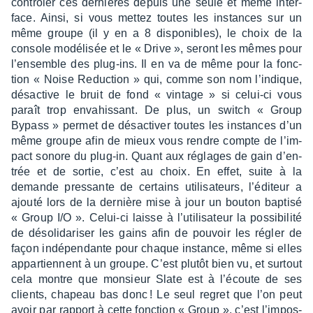
contrô­ler ces dernières depuis une seule et même inter­
face. Ainsi, si vous mettez toutes les instances sur un
même groupe (il y en a 8 dispo­nibles), le choix de la
console modé­li­sée et le « Drive », seront les mêmes pour
l’en­semble des plug-ins. Il en va de même pour la fonc­
tion « Noise Reduc­tion » qui, comme son nom l’in­dique,
désac­tive le bruit de fond « vintage » si celui-ci vous
paraît trop enva­his­sant. De plus, un switch « Group
Bypass » permet de désac­ti­ver toutes les instances d’un
même groupe afin de mieux vous rendre compte de l’im­
pact sonore du plug-in. Quant aux réglages de gain d’en­
trée et de sortie, c’est au choix. En effet, suite à la
demande pres­sante de certains utili­sa­teurs, l’édi­teur a
ajouté lors de la dernière mise à jour un bouton baptisé
« Group I/O ». Celui-ci laisse à l’uti­li­sa­teur la possi­bi­lité
de déso­li­da­ri­ser les gains afin de pouvoir les régler de
façon indé­pen­dante pour chaque instance, même si elles
appar­tiennent à un groupe. C’est plutôt bien vu, et surtout
cela montre que monsieur Slate est à l’écoute de ses
clients, chapeau bas donc ! Le seul regret que l’on peut
avoir par rapport à cette fonc­tion « Group », c’est l’im­pos­