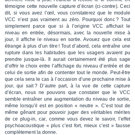
témoigne cette nouvelle capture d’écran (ci-contre). Ceci
dit, si vous avez l’œil, vous consta­te­rez que le module
VCC n’est pas vrai­ment au zéro. Pourquoi donc ? Tout
simple­ment parce que si à l’ori­gine VCC affi­chait le
niveau en entrée, désor­mais, avec la nouvelle mise à
jour, il affiche le niveau en sortie. Avouez que cela est
étrange à plus d’un titre ! Tout d’abord, cela entraîne une
rupture dans les habi­tudes que les usagers avaient pu
prendre jusque-là. Il aurait certai­ne­ment été plus sage
d’of­frir le choix entre l’af­fi­chage du niveau d’en­trée et de
celui de sortie afin de conten­ter tout le monde. Peut-être
que cela sera le cas à l’oc­ca­sion d’une prochaine mise à
jour, qui sait ? D’autre part, à la vue de cette capture
d’écran, nous ne pouvons que consta­ter que le VCC
semble entraî­ner une augmen­ta­tion du niveau de sortie,
même lorsqu’il est en posi­tion « neutre ». C’est tout de
même gênant pour pouvoir juger des véri­tables mérites
de ce plug-in, car, comme vous devez le savoir, l’ef­fet
psychoa­cous­tique « plus c’est fort, mieux c’est » fausse
complè­te­ment la donne.