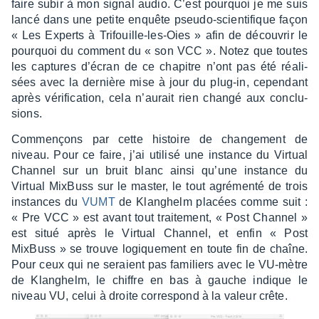
faire subir à mon signal audio. C’est pourquoi je me suis
lancé dans une petite enquête pseudo-scien­ti­fique façon
« Les Experts à Trifouille-les-Oies » afin de décou­vrir le
pourquoi du comment du « son VCC ». Notez que toutes
les captures d’écran de ce chapitre n’ont pas été réali­
sées avec la dernière mise à jour du plug-in, cepen­dant
après véri­fi­ca­tion, cela n’au­rait rien changé aux conclu­
sions.
Commençons par cette histoire de chan­ge­ment de
niveau. Pour ce faire, j’ai utilisé une instance du Virtual
Chan­nel sur un bruit blanc ainsi qu’une instance du
Virtual MixBuss sur le master, le tout agré­menté de trois
instances du
VUMT
de Klan­ghelm placées comme suit :
« Pre VCC » est avant tout trai­te­ment, « Post Chan­nel »
est situé après le Virtual Chan­nel, et enfin « Post
MixBuss » se trouve logique­ment en toute fin de chaîne.
Pour ceux qui ne seraient pas fami­liers avec le VU-mètre
de Klan­ghelm, le chiffre en bas à gauche indique le
niveau VU, celui à droite corres­pond à la valeur crête.