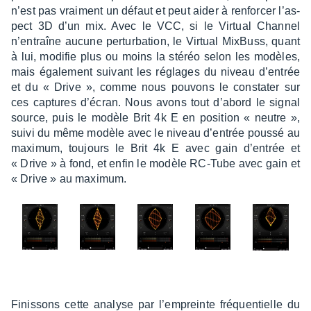
n’est pas vrai­ment un défaut et peut aider à renfor­cer l’as­
pect 3D d’un mix. Avec le VCC, si le Virtual Chan­nel
n’en­traîne aucune pertur­ba­tion, le Virtual MixBuss, quant
à lui, modi­fie plus ou moins la stéréo selon les modèles,
mais égale­ment suivant les réglages du niveau d’en­trée
et du « Drive », comme nous pouvons le consta­ter sur
ces captures d’écran. Nous avons tout d’abord le signal
source, puis le modèle Brit 4k E en posi­tion « neutre »,
suivi du même modèle avec le niveau d’en­trée poussé au
maxi­mum, toujours le Brit 4k E avec gain d’en­trée et
« Drive » à fond, et enfin le modèle RC-Tube avec gain et
« Drive » au maxi­mum.
Finis­sons cette analyse par l’em­preinte fréquen­tielle du