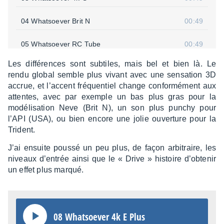
04 What­soe­ver Brit N
00:49
05 What­soe­ver RC Tube
00:49
Les diffé­rences sont subtiles, mais bel et bien là. Le
06 What­soe­ver Trid
00:49
rendu global semble plus vivant avec une sensa­tion 3D
accrue, et l’ac­cent fréquen­tiel change confor­mé­ment aux
07 What­soe­ver USA
00:49
attentes, avec par exemple un bas plus gras pour la
modé­li­sa­tion Neve (Brit N), un son plus punchy pour
l’API (USA), ou bien encore une jolie ouver­ture pour la
Trident.
J’ai ensuite poussé un peu plus, de façon arbi­traire, les
niveaux d’en­trée ainsi que le « Drive » histoire d’ob­te­nir
un effet plus marqué.
08 What­soe­ver 4k E Plus