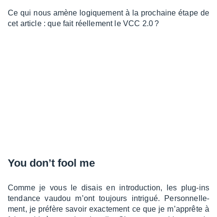
Ce qui nous amène logique­ment à la prochaine étape de
cet article : que fait réel­le­ment le VCC 2.0 ?
You don’t fool me
Comme je vous le disais en intro­duc­tion, les plug-ins
tendance vaudou m’ont toujours intri­gué. Person­nel­le­
ment, je préfère savoir exac­te­ment ce que je m’ap­prête à