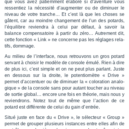
que vous avez patiem­ment élaboré si d’aven­ture vous
ressen­tiez la néces­sité d’aug­men­ter ou de dimi­nuer le
niveau de votre tran­che… Et c’est là que les choses se
gâtent, car au moindre chan­ge­ment de l’un des potards,
l’équi­libre revien­dra à celui par défaut, à savoir la
balance compen­sa­toire à partir du zéro… Autre­ment dit,
cette fonc­tion « Link » ne concerne pas les réglages rela­
tifs, dommage.
Au milieu de l’in­ter­face, nous retrou­vons un gros potard
servant à choi­sir le modèle de console émulé. Rien à dire
de plus ici, c’est simple et on ne peut plus parlant. Juste
en dessous sur la droite, le poten­tio­mètre « Drive »
permet d’ac­cen­tuer ou de dimi­nuer la « colo­ra­tion analo­
gique » de la console sans pour autant toucher au niveau
de sortie global… encore une fois en théo­rie, mais nous y
revien­drons. Notez tout de même que l’ac­tion de ce
potard est diffé­rente de celui du gain d’en­trée.
Situé juste en face du « Drive », le sélec­teur « Group »
permet de grou­per plusieurs instances entre elles afin de