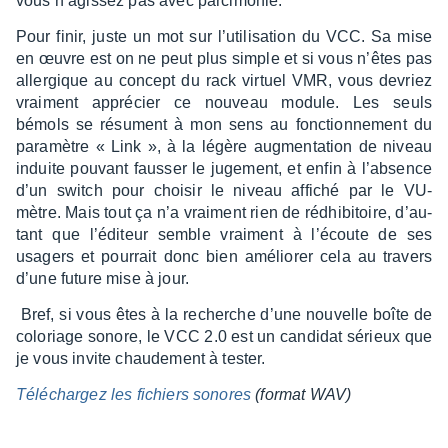
vous n’agis­sez pas avec parci­mo­nie.
Pour finir, juste un mot sur l’uti­li­sa­tion du VCC. Sa mise
en œuvre est on ne peut plus simple et si vous n’êtes pas
aller­gique au concept du rack virtuel VMR, vous devriez
vrai­ment appré­cier ce nouveau module. Les seuls
bémols se résument à mon sens au fonc­tion­ne­ment du
para­mètre « Link », à la légère augmen­ta­tion de niveau
induite pouvant faus­ser le juge­ment, et enfin à l’ab­sence
d’un switch pour choi­sir le niveau affi­ché par le VU-
mètre. Mais tout ça n’a vrai­ment rien de rédhi­bi­toire, d’au­
tant que l’édi­teur semble vrai­ment à l’écoute de ses
usagers et pour­rait donc bien amélio­rer cela au travers
d’une future mise à jour.
Bref, si vous êtes à la recherche d’une nouvelle boîte de
colo­riage sonore, le VCC 2.0 est un candi­dat sérieux que
je vous invite chau­de­ment à tester.
Télé­char­gez les fichiers sonores
(format WAV)