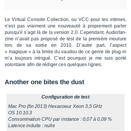
Le Virtual Console Collec­tion, ou VCC pour les intimes,
n’est pas vrai­ment une nouveauté à propre­ment parler
puisqu’il s’agit là de la version 2.0. Cepen­dant, Audio­fan­
zine n’avait pas proposé de test de la première mouture
lors de sa sortie en 2010. D’autre part, l’as­pect
« magique » à la limite du vaudou de ce genre de plug-in
m’a toujours intri­gué. C’est pourquoi je me suis porté
volon­taire afin de rédi­ger ces quelques lignes.
Another one bites the dust
Confi­gu­ra­tion de test
Mac Pro (fin 2013) Hexa­coeur Xeon 3,5 GHz
OS 10.10.3
Consom­ma­tion CPU par instance : 0,07 à 0,09 %
Latence induite : nulle