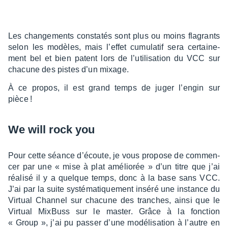
Les chan­ge­ments consta­tés sont plus ou moins flagrants
selon les modèles, mais l’ef­fet cumu­la­tif sera certai­ne­
ment bel et bien patent lors de l’uti­li­sa­tion du VCC sur
chacune des pistes d’un mixage.
À ce propos, il est grand temps de juger l’en­gin sur
pièce !
We will rock you
Pour cette séance d’écoute, je vous propose de commen­
cer par une « mise à plat amélio­rée » d’un titre que j’ai
réalisé il y a quelque temps, donc à la base sans VCC.
J’ai par la suite systé­ma­tique­ment inséré une instance du
Virtual Chan­nel sur chacune des tranches, ainsi que le
Virtual MixBuss sur le master. Grâce à la fonc­tion
« Group », j’ai pu passer d’une modé­li­sa­tion à l’autre en