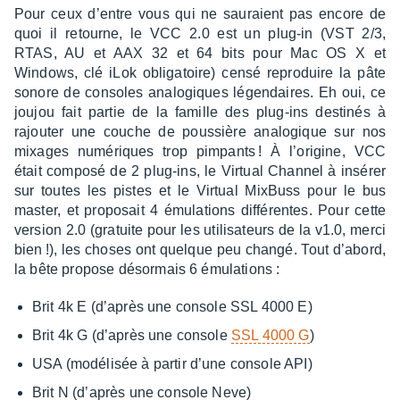
Pour ceux d’entre vous qui ne sauraient pas encore de
quoi il retourne, le VCC 2.0 est un plug-in (VST 2/3,
RTAS, AU et AAX 32 et 64 bits pour Mac OS X et
Windows, clé iLok obli­ga­toire) censé repro­duire la pâte
sonore de consoles analo­giques légen­daires. Eh oui, ce
joujou fait partie de la famille des plug-ins desti­nés à
rajou­ter une couche de pous­sière analo­gique sur nos
mixages numé­riques trop pimpants ! À l’ori­gine, VCC
était composé de 2 plug-ins, le Virtual Chan­nel à insé­rer
sur toutes les pistes et le Virtual MixBuss pour le bus
master, et propo­sait 4 émula­tions diffé­rentes. Pour cette
version 2.0 (gratuite pour les utili­sa­teurs de la v1.0, merci
bien !), les choses ont quelque peu changé. Tout d’abord,
la bête propose désor­mais 6 émula­tions :
Brit 4k E (d’après une console SSL 4000 E)
Brit 4k G (d’après une console
SSL 4000 G
)
USA (modé­li­sée à partir d’une console API)
Brit N (d’après une console Neve)