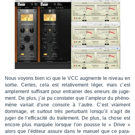
Nous voyons bien ici que le VCC augmente le niveau en
sortie. Certes, cela est rela­ti­ve­ment léger, mais c’est
ample­ment suffi­sant pour entrai­ner des erreurs de juge­
ment. De plus, j’ai pu consta­ter que l’am­pleur du phéno­
mène variait d’une console à l’autre. C’est vrai­ment
dommage, et surtout très pertur­bant lorsqu’il s’agit de
juger de l’ef­fi­ca­cité du trai­te­ment. De plus, la chose est
encore plus marquée lorsque l’on pousse le « Drive »
alors que l’édi­teur assure dans le manuel que ce para­