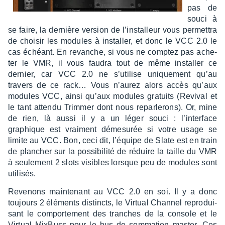
pas de
souci à
se faire, la dernière version de l’ins­tal­leur vous permet­tra
de choi­sir les modules à instal­ler, et donc le VCC 2.0 le
cas échéant. En revanche, si vous ne comp­tez pas ache­
ter le VMR, il vous faudra tout de même instal­ler ce
dernier, car VCC 2.0 ne s’uti­lise unique­ment qu’au
travers de ce rack… Vous n’au­rez alors accès qu’aux
modules VCC, ainsi qu’aux modules gratuits (Revi­val et
le tant attendu Trim­mer dont nous repar­le­rons). Or, mine
de rien, là aussi il y a un léger souci : l’in­ter­face
graphique est vrai­ment déme­su­rée si votre usage se
limite au VCC. Bon, ceci dit, l’équipe de Slate est en train
de plan­cher sur la possi­bi­lité de réduire la taille du VMR
à seule­ment 2 slots visibles lorsque peu de modules sont
utili­sés.
Reve­nons main­te­nant au VCC 2.0 en soi. Il y a donc
toujours 2 éléments distincts, le Virtual Chan­nel repro­dui­
sant le compor­te­ment des tranches de la console et le
Virtual MixBuss pour le bus de somma­tion master. Ces