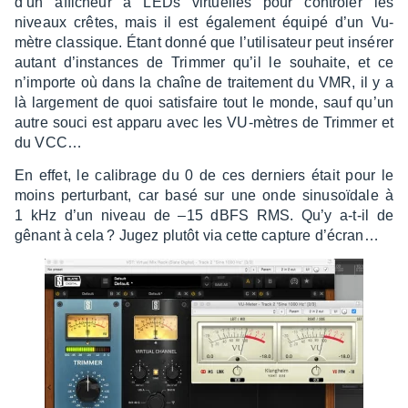
d’un affi­cheur à LEDs virtuelles pour contrô­ler les
niveaux crêtes, mais il est égale­ment équipé d’un Vu-
mètre clas­sique. Étant donné que l’uti­li­sa­teur peut insé­rer
autant d’ins­tances de Trim­mer qu’il le souhaite, et ce
n’im­porte où dans la chaîne de trai­te­ment du VMR, il y a
là large­ment de quoi satis­faire tout le monde, sauf qu’un
autre souci est apparu avec les VU-mètres de Trim­mer et
du VCC…
En effet, le cali­brage du 0 de ces derniers était pour le
moins pertur­bant, car basé sur une onde sinu­soï­dale à
1 kHz d’un niveau de –15 dBFS RMS. Qu’y a-t-il de
gênant à cela ? Jugez plutôt via cette capture d’écran…