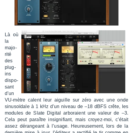
Là où
la
majo­
rité
des
plug-
ins
dispo­
sant
d’un
VU-mètre calent leur aiguille sur zéro avec une onde
sinu­soï­dale à 1 kHz d’un niveau de –18 dBFS crête, les
modules de Slate Digi­tal arbo­raient une valeur de –3.
Cela peut paraître insi­gni­fiant, mais croyez-moi, c’était
assez déran­geant à l’usage. Heureu­se­ment, lors de la
dernière mise à jour, l’édi­teur a recti­fié le tir comme en