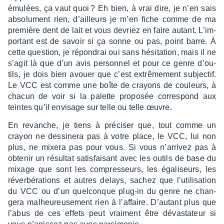
émulées, ça vaut quoi ? Eh bien, à vrai dire, je n’en sais
abso­lu­ment rien, d’ailleurs je m’en fiche comme de ma
première dent de lait et vous devriez en faire autant. L’im­
por­tant est de savoir si ça sonne ou pas, point barre. À
cette ques­tion, je répon­drai oui sans hési­ta­tion, mais il ne
s’agit là que d’un avis person­nel et pour ce genre d’ou­
tils, je dois bien avouer que c’est extrê­me­ment subjec­tif.
Le VCC est comme une boîte de crayons de couleurs, à
chacun de voir si la palette propo­sée corres­pond aux
teintes qu’il envi­sage sur telle ou telle œuvre.
En revanche, je tiens à préci­ser que, tout comme un
crayon ne dessi­nera pas à votre place, le VCC, lui non
plus, ne mixera pas pour vous. Si vous n’ar­ri­vez pas à
obte­nir un résul­tat satis­fai­sant avec les outils de base du
mixage que sont les compres­seurs, les égali­seurs, les
réver­bé­ra­tions et autres delays, sachez que l’uti­li­sa­tion
du VCC ou d’un quel­conque plug-in du genre ne chan­
gera malheu­reu­se­ment rien à l’af­faire. D’au­tant plus que
l’abus de ces effets peut vrai­ment être dévas­ta­teur si