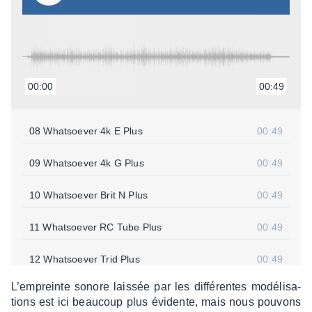
00:00
00:49
08 What­soe­ver 4k E Plus
00:49
09 What­soe­ver 4k G Plus
00:49
10 What­soe­ver Brit N Plus
00:49
11 What­soe­ver RC Tube Plus
00:49
12 What­soe­ver Trid Plus
00:49
L’em­preinte sonore lais­sée par les diffé­rentes modé­li­sa­
13 What­soe­ver USA Plus
00:49
tions est ici beau­coup plus évidente, mais nous pouvons