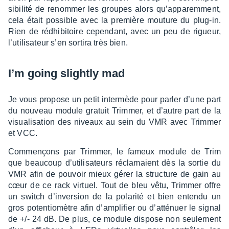
si­bi­lité de renom­mer les groupes alors qu’ap­pa­rem­ment,
cela était possible avec la première mouture du plug-in.
Rien de rédhi­bi­toire cepen­dant, avec un peu de rigueur,
l’uti­li­sa­teur s’en sortira très bien.
I’m going slightly mad
Je vous propose un petit inter­mède pour parler d’une part
du nouveau module gratuit Trim­mer, et d’autre part de la
visua­li­sa­tion des niveaux au sein du VMR avec Trim­mer
et VCC.
Commençons par Trim­mer, le fameux module de Trim
que beau­coup d’uti­li­sa­teurs récla­maient dès la sortie du
VMR afin de pouvoir mieux gérer la struc­ture de gain au
cœur de ce rack virtuel. Tout de bleu vêtu, Trim­mer offre
un switch d’in­ver­sion de la pola­rité et bien entendu un
gros poten­tio­mètre afin d’am­pli­fier ou d’at­té­nuer le signal
de +/- 24 dB. De plus, ce module dispose non seule­ment