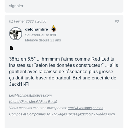
signaler
01 Février 2023 à 20:56
#3
delchambre
Squatteur·euse d’AF
Membre depuis 21 ans
38hz en 6.5" ... hmmmm j'aime comme Red Led tu
insistes sur "selon les données constructeur" ... s'ils
gonflent avec la caisse de résonance plus grosse
ça doit juste baver de partout. Bref une enceinte de
JackHi-Fi
LesMachinesEmotives.com
Khohd (Post Metal / Post Rock)
Vieux machins et autres trucs persos:
remix&versions persos
-
Compos et Compotines AF
-
Mixages "blues/jazz/rock"
-
Vidéos kitch