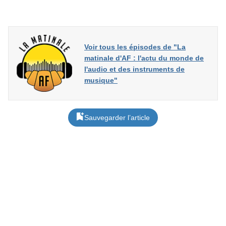
Voir tous les épisodes de "La
matinale d'AF : l'actu du monde de
l'audio et des instruments de
musique"
Sauvegarder l’article