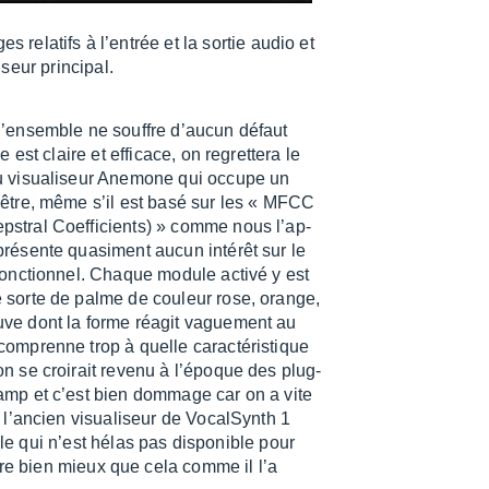
 rela­tifs à l’en­trée et la sortie audio et
eur prin­ci­pal.
e l’en­semble ne souffre d’au­cun défaut
ce est claire et effi­cace, on regret­tera le
u visua­li­seur Anemone qui occupe un
nêtre, même s’il est basé sur les « MFCC
s­tral Coef­fi­cients) » comme nous l’ap­
résente quasi­ment aucun inté­rêt sur le
 fonc­tion­nel. Chaque module activé y est
e sorte de palme de couleur rose, orange,
ve dont la forme réagit vague­ment au
omprenne trop à quelle carac­té­ris­tique
 on se croi­rait revenu à l’époque des plug-
amp et c’est bien dommage car on a vite
à l’an­cien visua­li­seur de Vocal­Synth 1
 qui n’est hélas pas dispo­nible pour
ire bien mieux que cela comme il l’a