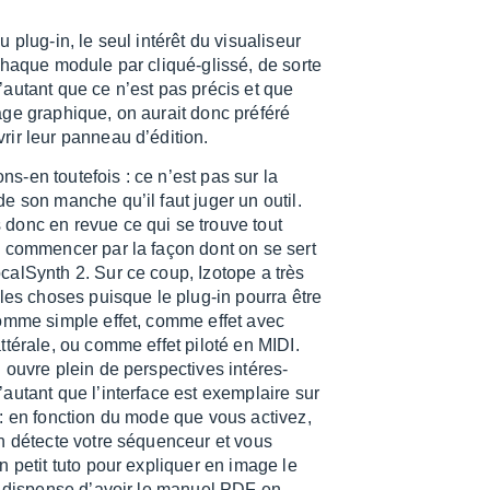
lug-in, le seul inté­rêt du visua­li­seur
 chaque module par cliqué-glissé, de sorte
au­tant que ce n’est pas précis et que
age graphique, on aurait donc préféré
ir leur panneau d’édi­tion.
s-en toute­fois : ce n’est pas sur la
de son manche qu’il faut juger un outil.
donc en revue ce qui se trouve tout
à commen­cer par la façon dont on se sert
cal­Synth 2. Sur ce coup, Izotope a très
t les choses puisque le plug-in pourra être
comme simple effet, comme effet avec
tté­rale, ou comme effet piloté en MIDI.
 ouvre plein de pers­pec­tives inté­res­
au­tant que l’in­ter­face est exem­plaire sur
 : en fonc­tion du mode que vous acti­vez,
in détecte votre séquen­ceur et vous
un petit tuto pour expliquer en image le
ça dispense d’avoir le manuel PDF en