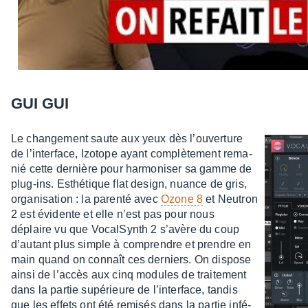
GUI GUI
Le chan­ge­ment saute aux yeux dès l’ou­ver­ture
de l’in­ter­face, Izotope ayant complè­te­ment rema­
nié cette dernière pour harmo­ni­ser sa gamme de
plug-ins. Esthé­tique flat design, nuance de gris,
orga­ni­sa­tion : la parenté avec
Ozone 8
et Neutron
2 est évidente et elle n’est pas pour nous
déplaire vu que Vocal­Synth 2 s’avère du coup
d’au­tant plus simple à comprendre et prendre en
main quand on connaît ces derniers. On dispose
ainsi de l’ac­cès aux cinq modules de trai­te­ment
dans la partie supé­rieure de l’in­ter­face, tandis
que les effets ont été remi­sés dans la partie infé­