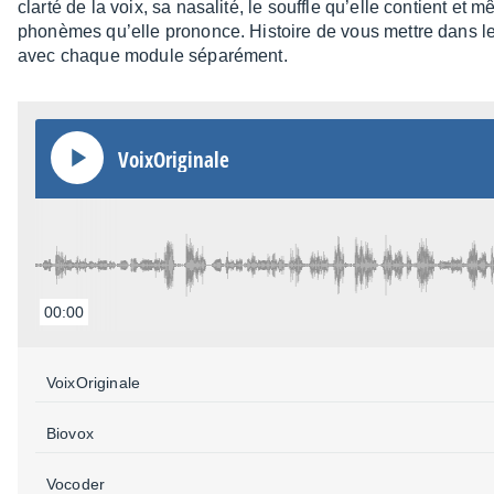
clarté de la voix, sa nasa­lité, le souffle qu’elle contient et
phonèmes qu’elle prononce. Histoire de vous mettre dans le
avec chaque module sépa­ré­ment.
VoixO­ri­gi­nale
00:00
VoixO­ri­gi­nale
Biovox
Voco­der