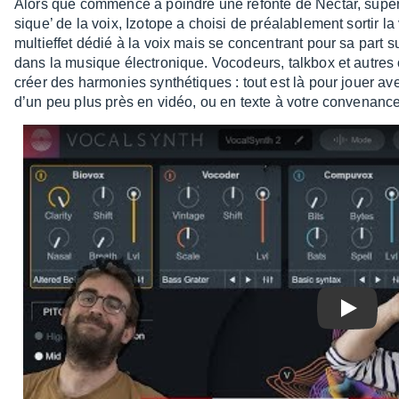
Alors que commence à poindre une refonte de Nectar, super­
sique’ de la voix, Izotope a choisi de préa­la­ble­ment sortir l
multief­fet dédié à la voix mais se concen­trant pour sa part sur 
dans la musique élec­tro­nique. Voco­deurs, talk­box et autres 
créer des harmo­nies synthé­tiques : tout est là pour jouer avec 
d’un peu plus près en vidéo, ou en texte à votre conve­nance
Play