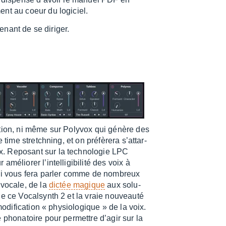
ent au coeur du logi­ciel.
­nant de se diri­ger.
tion, ni même sur Poly­vox qui génère des
 time stretch­ning, et on préfè­rera s’at­tar­
 Repo­sant sur la tech­no­lo­gie LPC
io­rer l’in­tel­li­gi­bi­lité des voix à
 qui vous fera parler comme de nombreux
e vocale, de la
dictée magique
aux solu­
de ce Vocal­synth 2 et la vraie nouveauté
i­fi­ca­tion « physio­lo­gique » de la voix.
 phona­toire pour permettre d’agir sur la