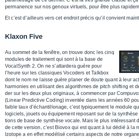
perma­nence sur nos genoux virtuels, pour être plus rapi­de­m
Et c’est d’ailleurs vers cet endroit précis qu’il convient main­te
Klaxon Five
Au sommet de la fenêtre, on trouve donc les cinq
modules de trai­te­ment qui sont à la base de
Vocal­Synth 2. On ne s’at­tar­dera guère pour
l’heure sur les clas­siques Voco­ders et Talk­box
dont le nom ne laisse guère planer de doute quant à leur ac
harmo­nies en utili­sant des algo­rithmes de pitch shif­ting et de
der sur les deux plus origi­naux, à commen­cer par Compu­vox.
(Linear Predic­tive Coding) inven­tée dans les années 60 pour amél
faible taux d’échan­tillo­nage, c’est typique­ment le module
logi­ciels, jouets ou équi­pe­ment repo­sant sur de la synthès
tions de base de synthèse vocale. Mais le plus inté­res­sant 
de cette version, c’est Biovox qui est quant à lui dédié à la mod
Izotope a en effet modé­lisé certains aspects de notre organe