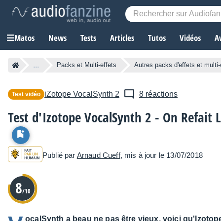
Matos
News
Tests
Articles
Tutos
Vidéos
A
...
Packs et Multi-effets
Autres packs d'effets et multi-
iZotope
VocalSynth 2
8 réactions
Test vidéo
Test d'Izotope VocalSynth 2 - On Refait L
Publié par
Arnaud Cueff
, mis à jour le 13/07/2018
8
/10
ocalSynth a beau ne pas être vieux, voici qu'Izoto