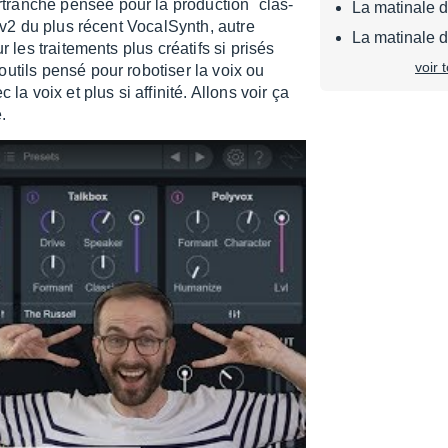
tranche pensée pour la produc­tion ´clas­
La matinale 
a v2 du plus récent Vocal­Synth, autre
La matinale 
les trai­te­ments plus créa­tifs si prisés
voir 
outils pensé pour robo­ti­ser la voix ou
la voix et plus si affi­nité. Allons voir ça
.