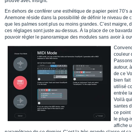
prouvé avec Insight.
En dehors de confé­rer une esthé­tique de papier peint 70’s au p
Anemone réside dans la possi­bi­lité de défi­nir le niveau de
que les palmes sont plus ou moins grandes. C’est maigre, d’
ces réglages sont juste au-dessus. À la place de ce bavar­d
pouvoir régler le pano­ra­mique des modules sans avoir à ouvr
Conve­non
couleur 
Passons 
autour, 
de ce Vo
bien fai
utilisé 
entrée la
Voilà qui
santes d’
ce point
le plug-
affiche 
para­mé­trage de ce dernier. C’est la très grande classe et 