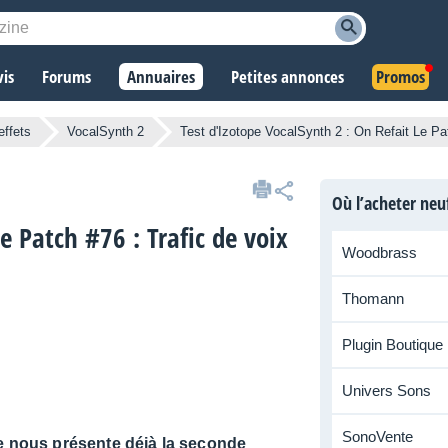
vis
Forums
Annuaires
Petites annonces
Promos
effets
VocalSynth 2
Test d'Izotope VocalSynth 2 : On Refait Le Pat
Où l’acheter neu
e Patch #76 : Trafic de voix
Woodbrass
Thomann
Plugin Boutique
Univers Sons
SonoVente
pe nous présente déjà la seconde