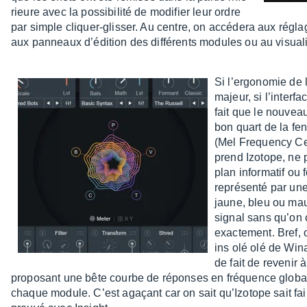
rieure avec la possi­bi­lité de modi­fier leur ordre
par simple cliquer-glis­ser. Au centre, on accé­dera aux réglages
aux panneaux d’édi­tion des diffé­rents modules ou au visua­li­s
Si l’er­go­no­mie d
majeur, si l’in­ter­fa
fait que le nouvea
bon quart de la fe
(Mel Frequency Cep
prend Izotope, ne p
plan infor­ma­tif ou
repré­senté par un
jaune, bleu ou mau
signal sans qu’on c
exac­te­ment. Bref,
ins olé olé de Win
de fait de reve­nir 
propo­sant une bête courbe de réponses en fréquence globale
chaque module. C’est agaçant car on sait qu’Izo­tope sait fa