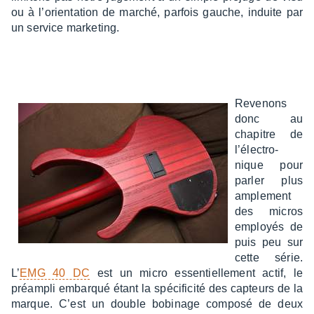
ou à l’orien­ta­tion de marché, parfois gauche, induite par
un service marke­ting.
Reve­nons
donc au
chapitre de
l’élec­tro­
nique pour
parler plus
ample­ment
des micros
employés de
puis peu sur
cette série.
L’
EMG 40 DC
est un micro essen­tiel­le­ment actif, le
préam­pli embarqué étant la spéci­fi­cité des capteurs de la
marque. C’est un double bobi­nage composé de deux