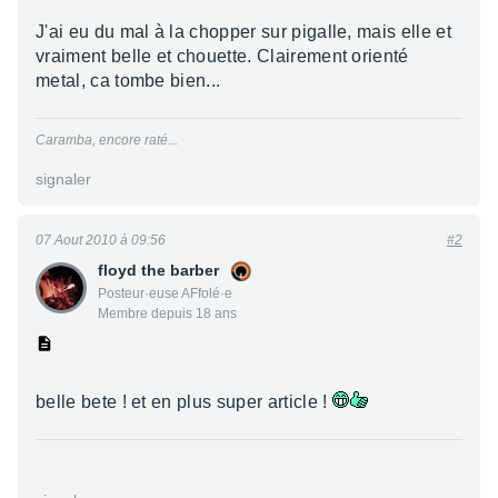
J'ai eu du mal à la chopper sur pigalle, mais elle et
vraiment belle et chouette. Clairement orienté
metal, ca tombe bien...
Caramba, encore raté...
signaler
07 Aout 2010 à 09:56
#2
floyd the barber
Posteur·euse AFfolé·e
Membre depuis 18 ans
belle bete ! et en plus super article !