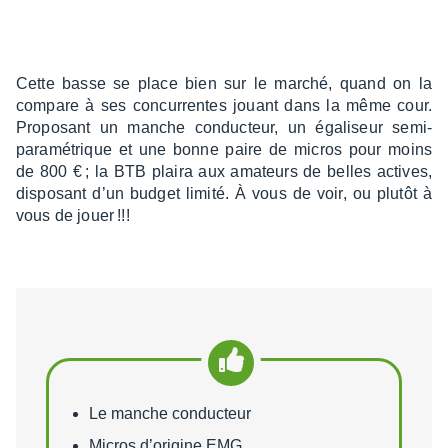
Cette basse se place bien sur le marché, quand on la
compare à ses concur­rentes jouant dans la même cour.
Propo­sant un manche conduc­teur, un égali­seur semi-
para­mé­trique et une bonne paire de micros pour moins
de 800 € ; la BTB plaira aux amateurs de belles actives,
dispo­sant d’un budget limité. À vous de voir, ou plutôt à
vous de jouer !!!
Points forts
Le manche conducteur
Micros d’origine EMG