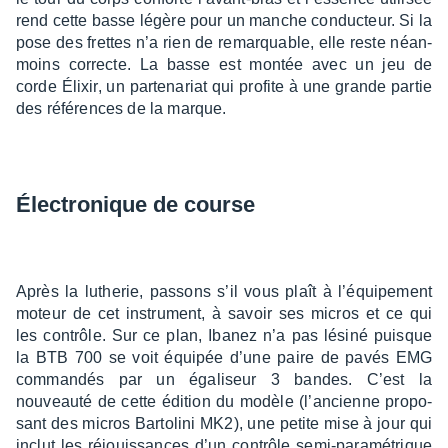
rend cette basse légère pour un manche conduc­teur. Si la
pose des frettes n’a rien de remarquable, elle reste néan­
moins correcte. La basse est montée avec un jeu de
corde Élixir, un parte­na­riat qui profite à une grande partie
des réfé­rences de la marque.
Élec­tro­nique de course
Après la luthe­rie, passons s’il vous plaît à l’équi­pe­ment
moteur de cet instru­ment, à savoir ses micros et ce qui
les contrôle. Sur ce plan, Ibanez n’a pas lésiné puisque
la BTB 700 se voit équi­pée d’une paire de pavés EMG
comman­dés par un égali­seur 3 bandes. C’est la
nouveauté de cette édition du modèle (l’an­cienne propo­
sant des micros Barto­lini MK2), une petite mise à jour qui
inclut les réjouis­sances d’un contrôle semi-para­mé­trique