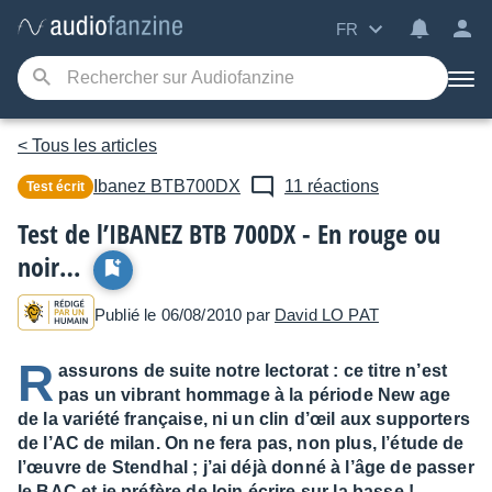
FR
< Tous les articles
Ibanez
BTB700DX
11 réactions
Test écrit
Test de l’IBANEZ BTB 700DX - En rouge ou
noir…
Publié le 06/08/2010 par
David LO PAT
R
assurons de suite notre lectorat : ce titre n’est
pas un vibrant hommage à la période New age
de la variété française, ni un clin d’œil aux supporters
de l’AC de milan. On ne fera pas, non plus, l’étude de
l’œuvre de Stendhal ; j’ai déjà donné à l’âge de passer
le BAC et je préfère de loin écrire sur la basse !