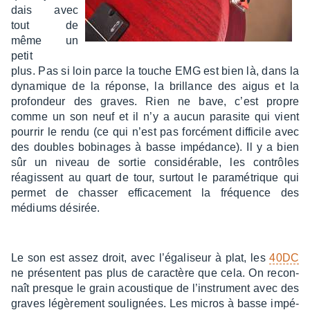
dais avec
tout de
même un
petit
plus. Pas si loin parce la touche EMG est bien là, dans la
dyna­mique de la réponse, la brillance des aigus et la
profon­deur des graves. Rien ne bave, c’est propre
comme un son neuf et il n’y a aucun para­site qui vient
pour­rir le rendu (ce qui n’est pas forcé­ment diffi­cile avec
des doubles bobi­nages à basse impé­dance). Il y a bien
sûr un niveau de sortie consi­dé­rable, les contrôles
réagissent au quart de tour, surtout le para­mé­trique qui
permet de chas­ser effi­ca­ce­ment la fréquence des
médiums dési­rée.
Le son est assez droit, avec l’éga­li­seur à plat, les
40DC
ne présentent pas plus de carac­tère que cela. On recon­
naît presque le grain acous­tique de l’ins­tru­ment avec des
graves légè­re­ment souli­gnées. Les micros à basse impé­