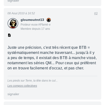
signaler
08 Aout 2010 à 16:52
#3
gloumoutrct13
Posteur·euse AFfamé·e
Membre depuis 17 ans
Juste une précision, c'est très récent que BTB =
systématiquement manche traversant... jusqu'à il y
a peu de temps, il existait des BTB à manche vissé,
notamment les séries QM... Pour ceux qui préfèrent
on en trouve facilement d'occaz, et pas cher.
Les pieds sur Terre, la tête dans le cul...
Les compos collectives
signaler