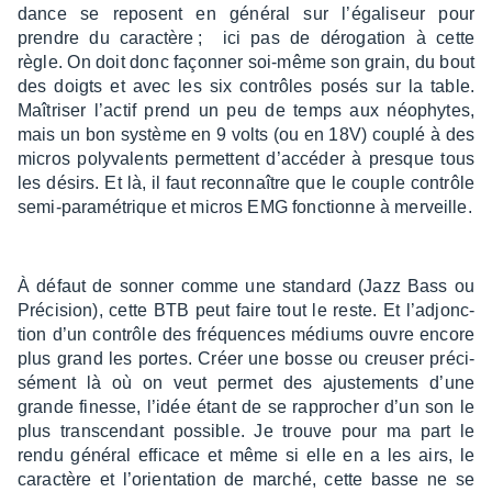
dance se reposent en géné­ral sur l’éga­li­seur pour
prendre du carac­tère ; ici pas de déro­ga­tion à cette
règle. On doit donc façon­ner soi-même son grain, du bout
des doigts et avec les six contrôles posés sur la table.
Maîtri­ser l’ac­tif prend un peu de temps aux néophytes,
mais un bon système en 9 volts (ou en 18V) couplé à des
micros poly­va­lents permettent d’ac­cé­der à presque tous
les désirs. Et là, il faut recon­naître que le couple contrôle
semi-para­mé­trique et micros EMG fonc­tionne à merveille.
À défaut de sonner comme une stan­dard (Jazz Bass ou
Préci­sion), cette BTB peut faire tout le reste. Et l’adjonc­
tion d’un contrôle des fréquences médiums ouvre encore
plus grand les portes. Créer une bosse ou creu­ser préci­
sé­ment là où on veut permet des ajus­te­ments d’une
grande finesse, l’idée étant de se rappro­cher d’un son le
plus trans­cen­dant possible. Je trouve pour ma part le
rendu géné­ral effi­cace et même si elle en a les airs, le
carac­tère et l’orien­ta­tion de marché, cette basse ne se