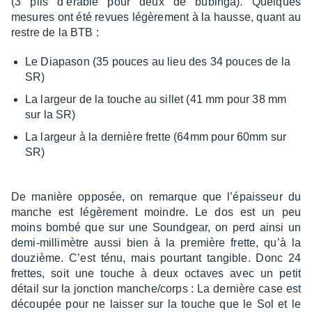
(3 plis d’érable pour deux de bubinga). Quelques
mesures ont été revues légè­re­ment à la hausse, quant au
restre de la BTB :
Le Diapa­son (35 pouces au lieu des 34 pouces de la
SR)
La largeur de la touche au sillet (41 mm pour 38 mm
sur la SR)
La largeur à la dernière frette (64mm pour 60mm sur
SR)
De manière oppo­sée, on remarque que l’épais­seur du
manche est légè­re­ment moindre. Le dos est un peu
moins bombé que sur une Sound­gear, on perd ainsi un
demi-milli­mètre aussi bien à la première frette, qu’à la
douzième. C’est ténu, mais pour­tant tangible. Donc 24
frettes, soit une touche à deux octaves avec un petit
détail sur la jonc­tion manche/corps : La dernière case est
décou­pée pour ne lais­ser sur la touche que le Sol et le