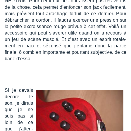
NEUTRIK. Pour ceux qui ne connaissent pas les vertus
de la chose, cela permet d’en­fon­cer son jack faci­le­ment,
mais prévient tout arra­chage fortuit de ce dernier. Pour
débran­cher le cordon, il faudra exer­cer une pres­sion sur
la petite excrois­sance rouge prévue à cet effet. Voilà un
acces­soire qui peut s’avé­rer utile quand on a recours à
un jeu de scène musclé. Et c’est avec un esprit tota­le­
ment en paix et sécu­risé que j’en­tame donc la partie
finale, ô combien impor­tante et pour­tant subjec­tive, de ce
banc d’es­sai.
Si je devais
décrire le
son, je dirais
que je ne
suis pas si
loin de ce
que j’at­ten­