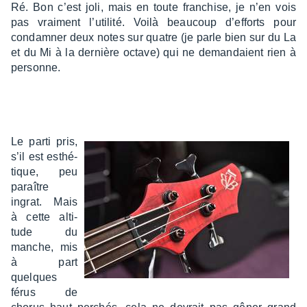
Ré. Bon c’est joli, mais en toute fran­chise, je n’en vois
pas vrai­ment l’uti­lité. Voilà beau­coup d’ef­forts pour
condam­ner deux notes sur quatre (je parle bien sur du La
et du Mi à la dernière octave) qui ne deman­daient rien à
personne.
Le parti pris,
s’il est esthé­
tique, peu
paraître
ingrat. Mais
à cette alti­
tude du
manche, mis
à part
quelques
férus de