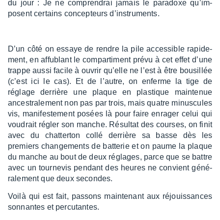
du jour : Je ne compren­drai jamais le para­doxe qu’im­
posent certains concep­teurs d’ins­tru­ments.
D’un côté on essaye de rendre la pile acces­sible rapi­de­
ment, en affu­blant le compar­ti­ment prévu à cet effet d’une
trappe aussi facile à ouvrir qu’elle ne l’est à être bousillée
(c’est ici le cas). Et de l’autre, on enferme la tige de
réglage derrière une plaque en plas­tique main­te­nue
ances­tra­le­ment non pas par trois, mais quatre minus­cules
vis, mani­fes­te­ment posées là pour faire enra­ger celui qui
voudrait régler son manche. Résul­tat des courses, on finit
avec du chat­ter­ton collé derrière sa basse dès les
premiers chan­ge­ments de batte­rie et on paume la plaque
du manche au bout de deux réglages, parce que se battre
avec un tour­ne­vis pendant des heures ne convient géné­
ra­le­ment que deux secondes.
Voilà qui est fait, passons main­te­nant aux réjouis­sances
sonnantes et percu­tantes.