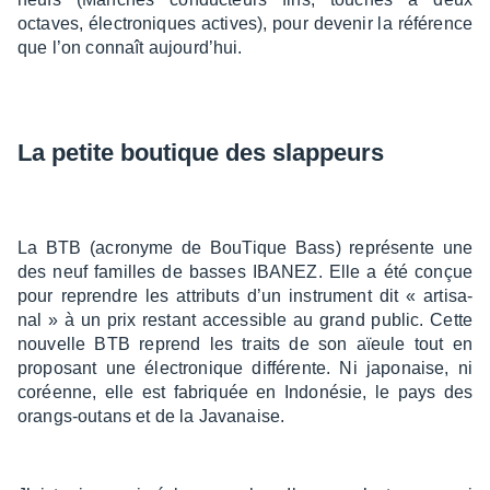
octaves, élec­tro­niques actives), pour deve­nir la réfé­rence
que l’on connaît aujour­d’hui.
La petite boutique des slap­peurs
La BTB (acro­nyme de BouTique Bass) repré­sente une
des neuf familles de basses IBANEZ. Elle a été conçue
pour reprendre les attri­buts d’un instru­ment dit « arti­sa­
nal » à un prix restant acces­sible au grand public. Cette
nouvelle BTB reprend les traits de son aïeule tout en
propo­sant une élec­tro­nique diffé­rente. Ni japo­naise, ni
coréenne, elle est fabriquée en Indo­né­sie, le pays des
orangs-outans et de la Java­naise.