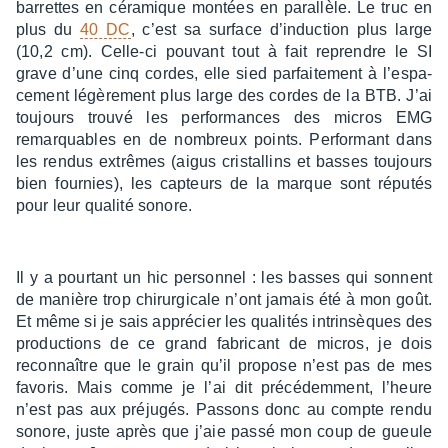
barrettes en céra­mique montées en paral­lèle. Le truc en
plus du
40 DC
, c’est sa surface d’in­duc­tion plus large
(10,2 cm). Celle-ci pouvant tout à fait reprendre le SI
grave d’une cinq cordes, elle sied parfai­te­ment à l’es­pa­
ce­ment légè­re­ment plus large des cordes de la BTB. J’ai
toujours trouvé les perfor­mances des micros EMG
remarquables en de nombreux points. Perfor­mant dans
les rendus extrêmes (aigus cris­tal­lins et basses toujours
bien four­nies), les capteurs de la marque sont répu­tés
pour leur qualité sonore.
Il y a pour­tant un hic person­nel : les basses qui sonnent
de manière trop chirur­gi­cale n’ont jamais été à mon goût.
Et même si je sais appré­cier les quali­tés intrin­sèques des
produc­tions de ce grand fabri­cant de micros, je dois
recon­naître que le grain qu’il propose n’est pas de mes
favo­ris. Mais comme je l’ai dit précé­dem­ment, l’heure
n’est pas aux préju­gés. Passons donc au compte rendu
sonore, juste après que j’aie passé mon coup de gueule