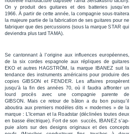
nouvelle manu­fac­ture bapti­sée Tama Seisa­ku­sho factory.
On y produit des guitares et des batte­ries jusqu’en
1966. À partir de cette année, la compa­gnie sous-trai­tera
la majeure partie de la fabri­ca­tion de ses guitares pour ne
fabriquer que des percus­sions (sous la marque STAR qui
devien­dra plus tard TAMA).
Se canton­nant à l’ori­gine aux influences euro­péennes,
de la six cordes espa­gnole aux répliques de guitares
EKO et autres HAGSTRÖM, la marque IBANEZ suit la
tendance des instru­ments améri­cains pour produire des
copies GIBSON et FENDER. Les affaires pros­pèrent
jusqu’à la fin des années 70, où il faudra affron­ter un
lourd procès avec une compa­gnie parente de
GIBSON. Mais ce retour de bâton a du bon puisqu’il
abou­tira aux premiers modèles dits « modernes » de la
marque : L’Ice­man et la Road­star (décli­nées toutes deux
en basse élec­trique). Fort de son succès, IBANEZ s’ap­
puie alors sur des desi­gns origi­naux et des concepts
neufs (Manches conduc­teurs fins, touches à deux