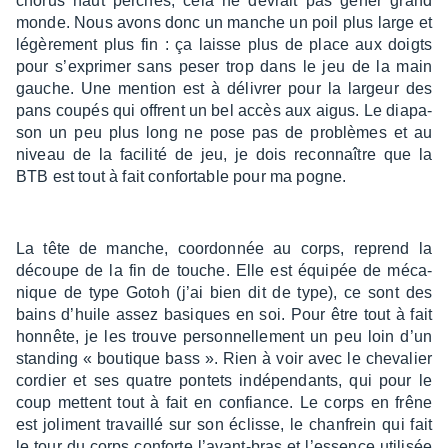
chorus haut perchés, cela ne devrait pas gêner grand
monde. Nous avons donc un manche un poil plus large et
légè­re­ment plus fin : ça laisse plus de place aux doigts
pour s’ex­pri­mer sans peser trop dans le jeu de la main
gauche. Une mention est à déli­vrer pour la largeur des
pans coupés qui offrent un bel accès aux aigus. Le diapa­
son un peu plus long ne pose pas de problèmes et au
niveau de la faci­lité de jeu, je dois recon­naître que la
BTB est tout à fait confor­table pour ma pogne.
La tête de manche, coor­don­née au corps, reprend la
découpe de la fin de touche. Elle est équi­pée de méca­
nique de type Gotoh (j’ai bien dit de type), ce sont des
bains d’huile assez basiques en soi. Pour être tout à fait
honnête, je les trouve person­nel­le­ment un peu loin d’un
stan­ding « boutique bass ». Rien à voir avec le cheva­lier
cordier et ses quatre pontets indé­pen­dants, qui pour le
coup mettent tout à fait en confiance. Le corps en frêne
est joli­ment travaillé sur son éclisse, le chan­frein qui fait
le tour du corps conforte l’avant-bras et l’es­sence utili­sée