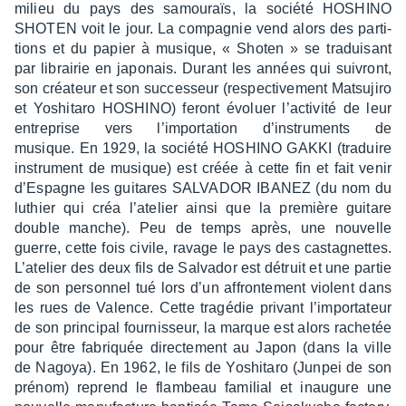
milieu du pays des samou­raïs, la société HOSHINO
SHOTEN voit le jour. La compa­gnie vend alors des parti­
tions et du papier à musique, « Shoten » se tradui­sant
par librai­rie en japo­nais. Durant les années qui suivront,
son créa­teur et son succes­seur (respec­ti­ve­ment Matsujiro
et Yoshi­taro HOSHINO) feront évoluer l’ac­ti­vité de leur
entre­prise vers l’im­por­ta­tion d’ins­tru­ments de
musique. En 1929, la société HOSHINO GAKKI (traduire
instru­ment de musique) est créée à cette fin et fait venir
d’Es­pagne les guitares SALVA­DOR IBANEZ (du nom du
luthier qui créa l’ate­lier ainsi que la première guitare
double manche). Peu de temps après, une nouvelle
guerre, cette fois civile, ravage le pays des casta­gnettes.
L’ate­lier des deux fils de Salva­dor est détruit et une partie
de son person­nel tué lors d’un affron­te­ment violent dans
les rues de Valence. Cette tragé­die privant l’im­por­ta­teur
de son prin­ci­pal four­nis­seur, la marque est alors rache­tée
pour être fabriquée direc­te­ment au Japon (dans la ville
de Nagoya). En 1962, le fils de Yoshi­taro (Junpei de son
prénom) reprend le flam­beau fami­lial et inau­gure une