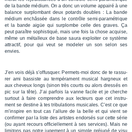
de la bande médium. On a donc un volume appairé à une
balance surplom­bant deux potards doubles : La bande
médium enchâs­sée dans le contrôle semi-para­mé­trique
et la bande aigüe qui surplombe celle des graves. Ça
peut paraître sophis­tiqué, mais une fois la chose acquise,
même un métal­leux de base saura exploi­ter ce système
attrac­tif, pour qui veut se mode­ler un son selon ses
envies.
J’en vois déjà s’of­fusquer. Permets-moi donc de te rassu­
rer ami bassiste au tempé­ra­ment musi­cal hargneux et
aux cheveux longs (sinon très courts ou alors dres­sés en
pic sur la tête). J’ai parfois la vanne facile et je cherche
surtout à faire comprendre aux lecteurs que cet instru­
ment se destine à tes tribu­la­tions musi­cales. C’est ce que
m’ins­pire en tout cas l’al­lure de la belle et qui vient se
confir­mer par la liste des artistes endor­sés sur cette série
(ou ayant recours offi­ciel­le­ment à ses services). Mais ne
limi­tons pas notre juge­ment à un simple préjugé de visu