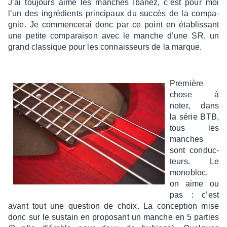
J’ai toujours aimé les manches Ibanez, c’est pour moi
l’un des ingré­dients prin­ci­paux du succès de la compa­
gnie. Je commen­ce­rai donc par ce point en établis­sant
une petite compa­rai­son avec le manche d’une SR, un
grand clas­sique pour les connais­seurs de la marque.
Première
chose à
noter, dans
la série BTB,
tous les
manches
sont conduc­
teurs. Le
mono­bloc,
on aime ou
pas : c’est
avant tout une ques­tion de choix. La concep­tion mise
donc sur le sustain en propo­sant un manche en 5 parties