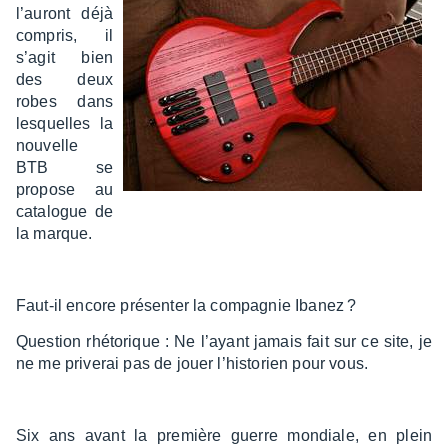
l’au­ront déjà
compris, il
s’agit bien
des deux
robes dans
lesquelles la
nouvelle
BTB se
propose au
cata­logue de
la marque.
Faut-il encore présen­ter la compa­gnie Ibanez ?
Ques­tion rhéto­rique : Ne l’ayant jamais fait sur ce site, je
ne me prive­rai pas de jouer l’his­to­rien pour vous.
Six ans avant la première guerre mondiale, en plein