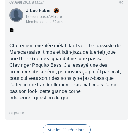
09 Aout 2010 à 00:37
#4
J-Luc Fabre
Posteur·euse AFfolé·e
Membre depuis 22 ans
Clairement orientée métal, faut voir! Le bassiste de
Maraca (salsa, timba et latin-jazz de tuerie!) joue
une BTB 6 cordes, quand il ne joue pas sa
Clevinger Poquito Bass. J'ai essayé une des
premières de la série, je trouvais ça plutôt pas mal,
pour qui veut sortir des sons type jazz-bass que
j'affectionne hanituellement. Pas mal, mais j'aime
pas son look, cette grande corne
inférieure...question de goût...
signaler
Voir les 11 réactions