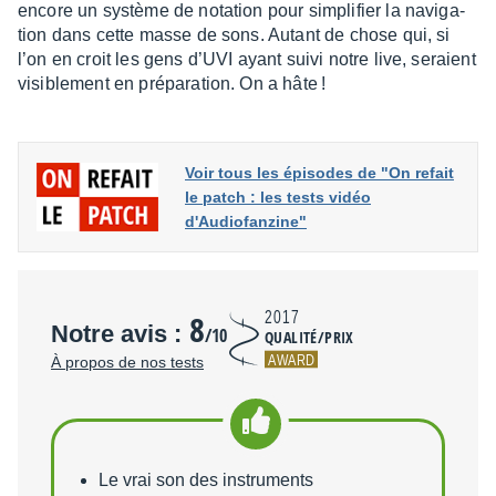
encore un système de nota­tion pour simpli­fier la navi­ga­
tion dans cette masse de sons. Autant de chose qui, si
l’on en croit les gens d’UVI ayant suivi notre live, seraient
visi­ble­ment en prépa­ra­tion. On a hâte !
Voir tous les épisodes de "On refait
le patch : les tests vidéo
d'Audiofanzine"
8
2017
Notre avis :
/10
QUALITÉ/PRIX
AWARD
À propos de nos tests
Points forts
Le vrai son des instruments