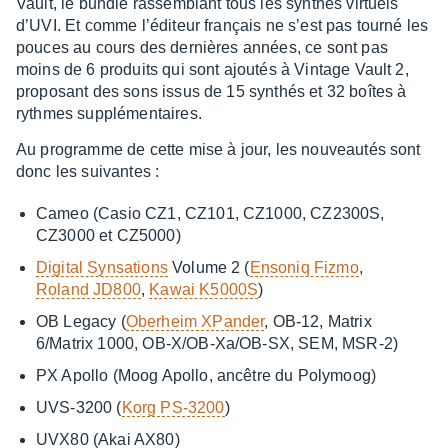
Vault, le bundle rassem­blant tous les synthés virtuels
d’UVI. Et comme l’édi­teur français ne s’est pas tourné les
pouces au cours des dernières années, ce sont pas
moins de 6 produits qui sont ajou­tés à Vintage Vault 2,
propo­sant des sons issus de 15 synthés et 32 boîtes à
rythmes supplé­men­taires.
Au programme de cette mise à jour, les nouveau­tés sont
donc les suivantes :
Cameo (Casio CZ1, CZ101, CZ1000, CZ2300S,
CZ3000 et CZ5000)
Digi­tal Synsa­tions
Volume 2 (
Enso­niq Fizmo
,
Roland JD800
,
Kawai K5000S
)
OB Legacy (
Oberheim XPan­der
, OB-12, Matrix
6/Matrix 1000, OB-X/OB-Xa/OB-SX, SEM, MSR-2)
PX Apollo (Moog Apollo, ancêtre du Poly­moog)
UVS-3200 (
Korg PS-3200
)
UVX80 (Akai AX80)