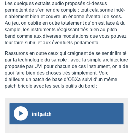
Les quelques extraits audio propo­sés ci-dessus
bbXD­five
00:06
permettent de s’en rendre compte : tout cela sonne indé­
nia­ble­ment bien et couvre un énorme éven­tail de sons.
Au jeu, on oublie en outre tota­le­ment qu’on est face à du
sample, les instru­ments réagis­sant très bien au pitch
bend comme aux diverses modu­la­tions que vous pouvez
leur faire subir, et aux éven­tuels porta­mento.
Rassu­rons en outre ceux qui craignent de se sentir limité
par la tech­no­lo­gie du sample : avec la simple archi­tec­ture
propo­sée par UVI pour chacun de ces instru­ment, on a de
quoi faire bien des choses très simple­ment. Voici
d’ailleurs un patch de base d’OBXa suivi d’un même
patch bricolé avec les seuls outils du bord :
init­patch