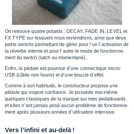
On retrouve quatre potards : DECAY, FADE IN, LEVEL et
FX TYPE sur lesquels nous revien­drons, ainsi que deux
petits switchs permet­tant de gérer pour l’un l’ac­ti­va­tion de
la réverbe interne et pour l’autre le mode de fonc­tion­ne­
ment du switch (latch ou momen­tané).
Enfin, la pédale est pour­vue d’une connec­tique micro-
USB (câble non fourni) et d’une boucle d’ef­fet.
Comme à son habi­tude, le construc­teur propose une
pédale qui inspire confiance. Je possède moi-même
quelques clas­siques de la marque sur mes pedal­boards
et elles n’ont jamais posé aucun problème de fonc­tion­ne­
ment après plusieurs années d’uti­li­sa­tion inten­sive.
Vers l’in­fini et au-delà !