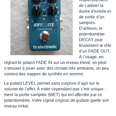
de cali­brer la
durée d’en­trée et
de sortie d’un
samples.
D’ailleurs, le
poten­tio­mètre
DECAY joue
fina­le­ment le rôle
d’un FADE OUT.
À l’usage, en
réglant le potard FADE IN sur un niveau élevé, on peut
s’amu­ser à jouer avec des climats très ambiants, un peu
comme des nappes de synthés en somme.
Le potard LEVEL permet sans surprise d’agir sur le
volume de l’ef­fet. À noter cepen­dant que c’est unique­
ment la partie samplée (WET) qui est affec­tée par ce
poten­tio­mètre. Votre signal origi­nal de guitare garde son
niveau initial.