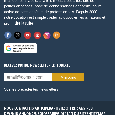
musique et à l’audio, à la fois média spécialisé, site de
petites annonces, base de connaissances et communauté
active de passionnés et de professionnels. Depuis 2000,
notre vocation est simple : aider au quotidien les amateurs et
Lire la suite
prof...
RECEVEZ NOTRE NEWSLETTER ÉDITORIALE
M’inscrire
Voir les précédentes newsletters
NOUS CONTACTER
PARTICIPER
ARTISTES
OFFRE SANS PUB
DEVENIR ANNONCEUR
GLOSSAIRE
AIDE
PLAN DU SITE
ENTITYMAP