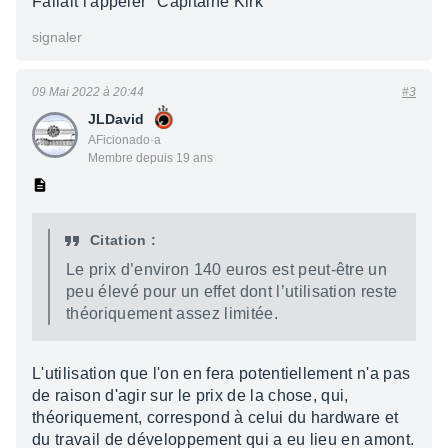
Fallait l'appeler ''Capitaine Kirk''
signaler
09 Mai 2022 à 20:44
#3
JLDavid
AFicionado·a
Membre depuis 19 ans
Citation :
Le prix d’en­vi­ron 140 euros est peut-être un
peu élevé pour un effet dont l’uti­li­sa­tion reste
théo­rique­ment assez limi­tée.
L'utilisation que l'on en fera potentiellement n'a pas
de raison d'agir sur le prix de la chose, qui,
théoriquement, correspond à celui du hardware et
du travail de développement qui a eu lieu en amont.