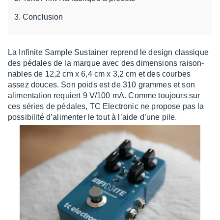
Conclusion
La Infi­nite Sample Sustai­ner reprend le design clas­sique
des pédales de la marque avec des dimen­sions raison­
nables de 12,2 cm x 6,4 cm x 3,2 cm et des courbes
assez douces. Son poids est de 310 grammes et son
alimen­ta­tion requiert 9 V/100 mA. Comme toujours sur
ces séries de pédales, TC Elec­tro­nic ne propose pas la
possi­bi­lité d’ali­men­ter le tout à l’aide d’une pile.