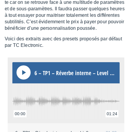
te car on se retrouve face à une multi­tude de para­mètres
et de sous-para­mètres. Il faudra passer quelques heures
à tout essayer pour maitri­ser tota­le­ment les diffé­rentes
subti­li­tés. C’est évidem­ment le prix à payer pour pouvoir
béné­fi­cier d’une person­na­li­sa­tion pous­sée.
Voici des extraits avec des presets propo­sés par défaut
par TC Elec­tro­nic.
6 – TP1 – Réverbe interne – Level à 8
00:00
01:24