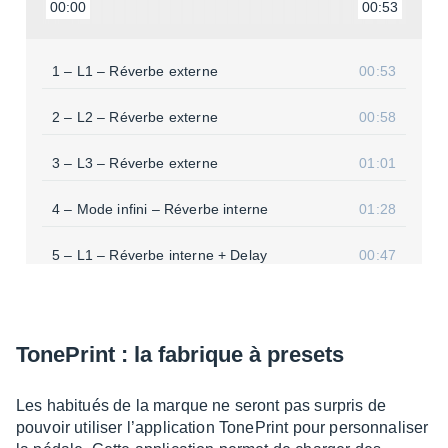
00:00
00:53
1 – L1 – Réverbe externe
00:53
2 – L2 – Réverbe externe
00:58
3 – L3 – Réverbe externe
01:01
4 – Mode infini – Réverbe interne
01:28
5 – L1 – Réverbe interne + Delay
00:47
Tone­Print : la fabrique à presets
Les habi­tués de la marque ne seront pas surpris de
pouvoir utili­ser l’ap­pli­ca­tion Tone­Print pour person­na­li­ser