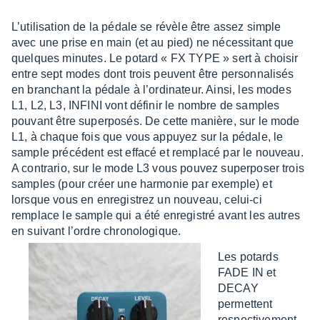
L’uti­li­sa­tion de la pédale se révèle être assez simple
avec une prise en main (et au pied) ne néces­si­tant que
quelques minutes. Le potard « FX TYPE » sert à choi­sir
entre sept modes dont trois peuvent être person­na­li­sés
en bran­chant la pédale à l’or­di­na­teur. Ainsi, les modes
L1, L2, L3, INFINI vont défi­nir le nombre de samples
pouvant être super­po­sés. De cette manière, sur le mode
L1, à chaque fois que vous appuyez sur la pédale, le
sample précé­dent est effacé et remplacé par le nouveau.
A contra­rio, sur le mode L3 vous pouvez super­po­ser trois
samples (pour créer une harmo­nie par exemple) et
lorsque vous en enre­gis­trez un nouveau, celui-ci
remplace le sample qui a été enre­gis­tré avant les autres
en suivant l’ordre chro­no­lo­gique.
Les potards
FADE IN et
DECAY
permettent
respec­ti­ve­ment