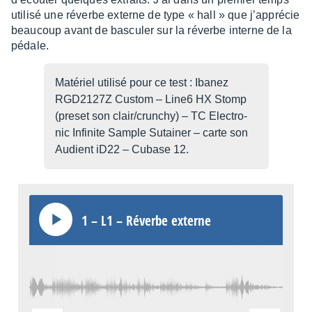
utilisé une réverbe externe de type « hall » que j’ap­pré­cie
beau­coup avant de bascu­ler sur la réverbe interne de la
pédale.
Maté­riel utilisé pour ce test : Ibanez
RGD2127Z Custom – Line6 HX Stomp
(preset son clair/crun­chy) – TC Elec­tro­
nic Infi­nite Sample Sutai­ner – carte son
Audient iD22 – Cubase 12.
1 – L1 – Réverbe externe