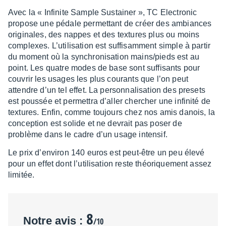
Avec la « Infi­nite Sample Sustai­ner », TC Elec­tro­nic
propose une pédale permet­tant de créer des ambiances
origi­nales, des nappes et des textures plus ou moins
complexes. L’uti­li­sa­tion est suffi­sam­ment simple à partir
du moment où la synchro­ni­sa­tion mains/pieds est au
point. Les quatre modes de base sont suffi­sants pour
couvrir les usages les plus courants que l’on peut
attendre d’un tel effet. La person­na­li­sa­tion des presets
est pous­sée et permet­tra d’al­ler cher­cher une infi­nité de
textures. Enfin, comme toujours chez nos amis danois, la
concep­tion est solide et ne devrait pas poser de
problème dans le cadre d’un usage inten­sif.
Le prix d’en­vi­ron 140 euros est peut-être un peu élevé
pour un effet dont l’uti­li­sa­tion reste théo­rique­ment assez
limi­tée.
8
Notre avis :
/10