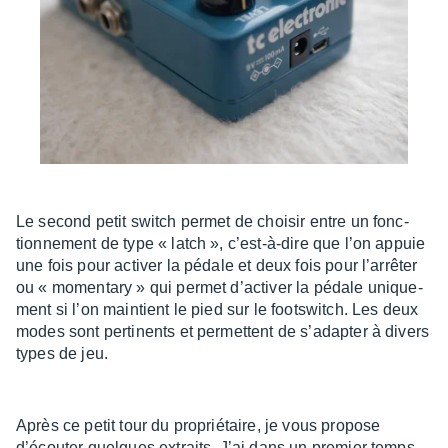
Le second petit switch permet de choi­sir entre un fonc­
tion­ne­ment de type « latch », c’est-à-dire que l’on appuie
une fois pour acti­ver la pédale et deux fois pour l’ar­rê­ter
ou « momen­tary » qui permet d’ac­ti­ver la pédale unique­
ment si l’on main­tient le pied sur le foots­witch. Les deux
modes sont perti­nents et permettent de s’adap­ter à divers
types de jeu.
Après ce petit tour du proprié­taire, je vous propose
d’écou­ter quelques extraits. J’ai dans un premier temps