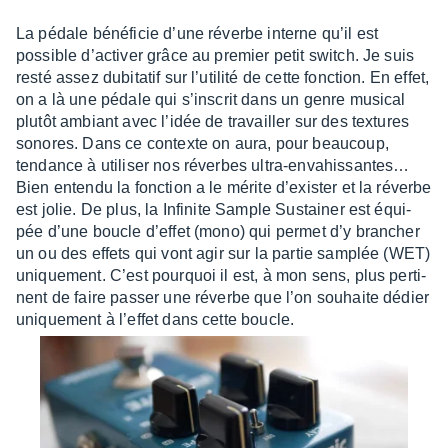
La pédale béné­fi­cie d’une réverbe interne qu’il est
possible d’ac­ti­ver grâce au premier petit switch. Je suis
resté assez dubi­ta­tif sur l’uti­lité de cette fonc­tion. En effet,
on a là une pédale qui s’ins­crit dans un genre musi­cal
plutôt ambiant avec l’idée de travailler sur des textures
sonores. Dans ce contexte on aura, pour beau­coup,
tendance à utili­ser nos réverbes ultra-enva­his­san­tes…
Bien entendu la fonc­tion a le mérite d’exis­ter et la réverbe
est jolie. De plus, la Infi­nite Sample Sustai­ner est équi­
pée d’une boucle d’ef­fet (mono) qui permet d’y bran­cher
un ou des effets qui vont agir sur la partie samplée (WET)
unique­ment. C’est pourquoi il est, à mon sens, plus perti­
nent de faire passer une réverbe que l’on souhaite dédier
unique­ment à l’ef­fet dans cette boucle.