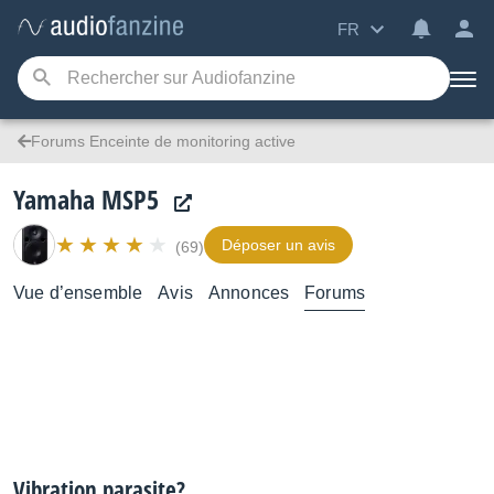
FR
Forums Enceinte de monitoring active
Yamaha MSP5
Déposer un avis
(69)
Vue d’ensemble
Avis
Annonces
Forums
Vibration parasite?