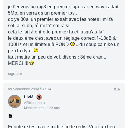
je t'envois un mp3 en premier juju, car en wav ca fait
5Mo..en verra ds un premier tps..
dc ya 30s, un premier extrait avec les notes : mi fa
sol la, si do, ré mi fa" sol la si.
cela le fait à entre le premier la et jusqu'au fa".
le deuxième c'est avec un réglage correctif -18dB à
100Hz et un limiteur à FOND
...du coup ca nike un
peu la dyn !
faut mettre un peu de vol, disons : 8ème cran...
MERCI !!!
signaler
09 Septembre 2004 à 11:34
#16
LivM
AFicionado·a
Membre depuis 23 ans
Ecoute je test ça ce midi et je te redis. Voici un lien