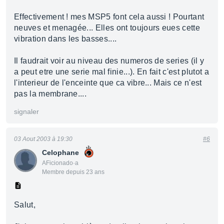
Effectivement ! mes MSP5 font cela aussi ! Pourtant
neuves et menagée... Elles ont toujours eues cette
vibration dans les basses....
Il faudrait voir au niveau des numeros de series (il y
a peut etre une serie mal finie...). En fait c'est plutot a
l'interieur de l'enceinte que ca vibre... Mais ce n'est
pas la membrane....
signaler
03 Aout 2003 à 19:30
#6
Celophane
AFicionado·a
Membre depuis 23 ans
Salut,