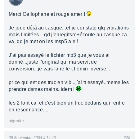
Merci Cellophane et rouge amer !
Je joue déjà au casque...et je constate qlq vibrations
mais limitées... qd j'enregitsre+écoute au casque ca
va, qd je met on les msp5 aie !
J'ai pas essayé le fichier mp3 que je vous ai
donné...juste l'original qui ma servit de
conversion...je vais faire le chemin inverse...
pr ce qui est des truc en vib...j'ai tt essayé..meme les
prendre dsmes mains..idem !
les 2 font ca, et c'est bien un truc dedans qui rentre
en resonnance....
signaler
09 Septembre 2004 à 14:43
#20