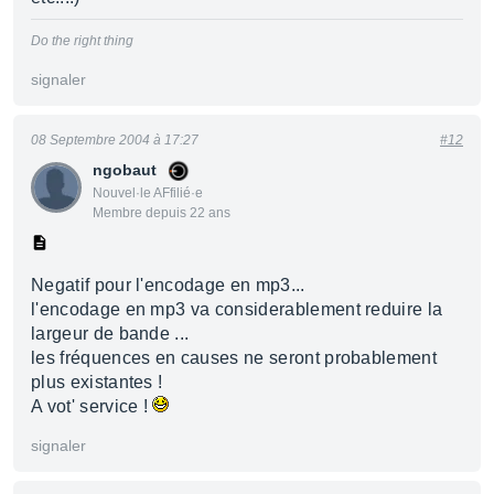
Do the right thing
signaler
08 Septembre 2004 à 17:27
#12
ngobaut
Nouvel·le AFfilié·e
Membre depuis 22 ans
Negatif pour l'encodage en mp3...
l'encodage en mp3 va considerablement reduire la
largeur de bande ...
les fréquences en causes ne seront probablement
plus existantes !
A vot' service !
signaler