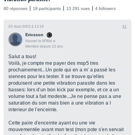
80 réponses
18 participants
13 291 vues
4 followers
03 Aout 2003 à 13:18
#1
Ericsson
Nouvel·le AFfilié·e
Membre depuis 23 ans
Salut a tous!
Voilà, je compte me payer des msp5 tres
prochainement...Un pote qui en a m' a passé les
siennes pour les tester. Il se trouve qu'elles
produisent une petite vibration parasite dans les
basses: lors d'un bon kick par exemple, et ce a un
volume tout a fait modeste...Je ne pense pas a une
saturation du son mais bien a une vibration a l
interieur de l'enceinte.
Cette paire d'enceinte ayant eu une vie
mouvementée avant mon test (mon pote s'en servait