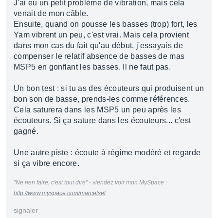
J'ai eu un petit problème de vibration, mais cela
venait de mon câble.
Ensuite, quand on pousse les basses (trop) fort, les
Yam vibrent un peu, c'est vrai. Mais cela provient
dans mon cas du fait qu'au début, j'essayais de
compenser le relatif absence de basses de mas
MSP5 en gonflant les basses. Il ne faut pas.
Un bon test : si tu as des écouteurs qui produisent un
bon son de basse, prends-les comme références.
Cela saturera dans les MSP5 un peu après les
écouteurs. Si ça sature dans les écouteurs... c'est
gagné.
Une autre piste : écoute à régime modéré et regarde
si ça vibre encore.
"Ne rien faire, c'est tout dire" - viendez voir mon MySpace :
http://www.myspace.com/marcelsel
signaler