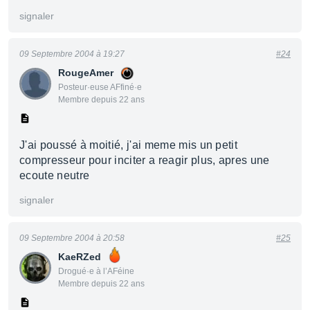
signaler
09 Septembre 2004 à 19:27
#24
RougeAmer
Posteur·euse AFfiné·e
Membre depuis 22 ans
J'ai poussé à moitié, j'ai meme mis un petit
compresseur pour inciter a reagir plus, apres une
ecoute neutre
signaler
09 Septembre 2004 à 20:58
#25
KaeRZed
Drogué·e à l’AFéine
Membre depuis 22 ans