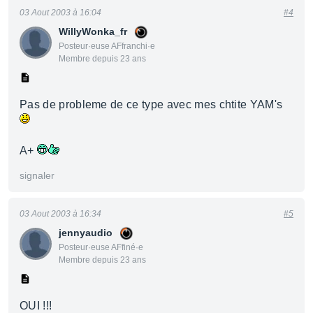
03 Aout 2003 à 16:04
#4
WillyWonka_fr
Posteur·euse AFfranchi·e
Membre depuis 23 ans
Pas de probleme de ce type avec mes chtite YAM's
A+
signaler
03 Aout 2003 à 16:34
#5
jennyaudio
Posteur·euse AFfiné·e
Membre depuis 23 ans
OUI !!!