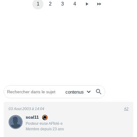
1
2
3
4
03 Aout 2003 à 14:04
#2
scal11
Posteur·euse AFfolé·e
Membre depuis 23 ans