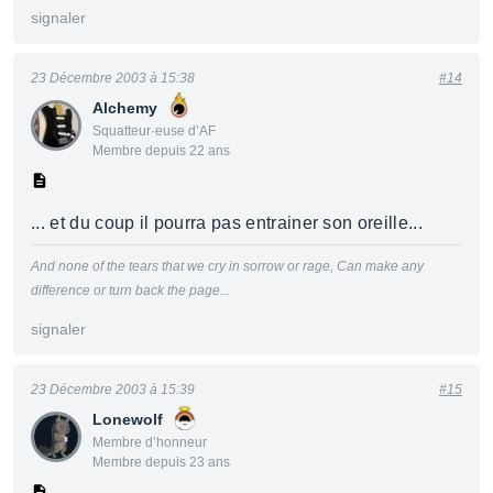
signaler
23 Décembre 2003 à 15:38
#14
Alchemy
Squatteur·euse d’AF
Membre depuis 22 ans
... et du coup il pourra pas entrainer son oreille...
And none of the tears that we cry in sorrow or rage,
Can make any
difference or turn back the page...
signaler
23 Décembre 2003 à 15:39
#15
Lonewolf
Membre d’honneur
Membre depuis 23 ans