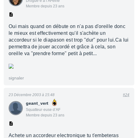
Drogué·e à l’AFéine
Membre depuis 23 ans
Oui mais quand on débute on n'a pas d'oreille donc
le mieux est effectivement qu'il s'achète un
accordeur si le diapason est trop "dur" pour lui.Ca lui
permettra de jouer accordé et grâce à cela, son
oreille va "prendre forme" petit à petit...
signaler
23 Décembre 2003 à 15:48
#24
geant_vert
Squatteur·euse d’AF
Membre depuis 23 ans
Achete un accordeur electronique tu t'embeteras