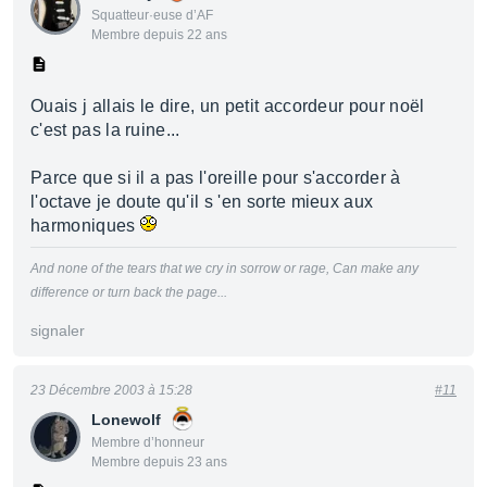
Squatteur·euse d’AF
Membre depuis 22 ans
Ouais j allais le dire, un petit accordeur pour noël
c'est pas la ruine...
Parce que si il a pas l'oreille pour s'accorder à
l'octave je doute qu'il s 'en sorte mieux aux
harmoniques
And none of the tears that we cry in sorrow or rage,
Can make any
difference or turn back the page...
signaler
23 Décembre 2003 à 15:28
#11
Lonewolf
Membre d’honneur
Membre depuis 23 ans