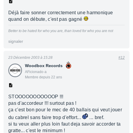
Déjà faire sonner correctement une harmonique
quand on débute, c'est pas gagné
Better to be hated for who you are, than loved for who you are not
signaler
23 Décembre 2003 à 15:28
#12
Woodbox Records
AFicionado·a
Membre depuis 22 ans
STOOOOOOOOOOOP !!!
pas d'accordeur !!! surtout pas !
ça c'est bon pour le mec de 40 ballais qui veut jouer
du cabrel sans faire trop d'effort...
... bref.
si tu veux aller plus loin faut deja savoir accorder ta
gratte... c'est le minimum !