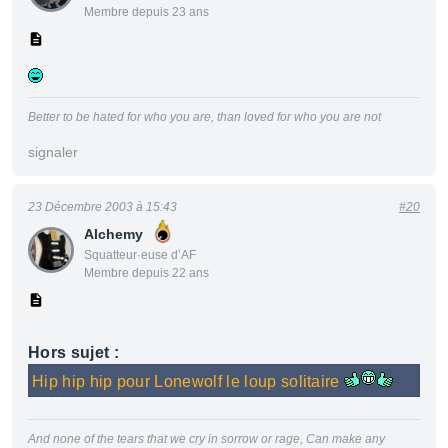
Membre depuis 23 ans
Better to be hated for who you are, than loved for who you are not
signaler
23 Décembre 2003 à 15:43
#20
Alchemy
Squatteur·euse d’AF
Membre depuis 22 ans
Hors sujet :
Hip hip hip pour Lonewolf le loup solitaire
And none of the tears that we cry in sorrow or rage,
Can make any