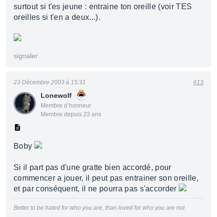
surtout si t'es jeune : entraine ton oreille (voir TES
oreilles si t'en a deux...).
signaler
23 Décembre 2003 à 15:31
#13
Lonewolf
Membre d’honneur
Membre depuis 23 ans
Boby
Si il part pas d'une gratte bien accordé, pour
commencer a jouer, il peut pas entrainer son oreille,
et par conséquent, il ne pourra pas s'accorder
Better to be hated for who you are, than loved for who you are not