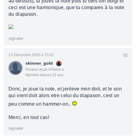
au-dessus), tu joues la note puis tu ôtes ton doigt et
ceci est une harmonique, que tu compares à la note
du diapason.
signaler
23 Décembre 2003 à 15:02
#6
skinner_gold
Posteur·euse AFfamé·e
Membre depuis 22 ans
Donc, je joue la note, et jenleve mon doit, et le son
qui vient doit alors etre celui du diapason, cest un
peu comme un hammer-on..
Merci, en tout cas!
signaler