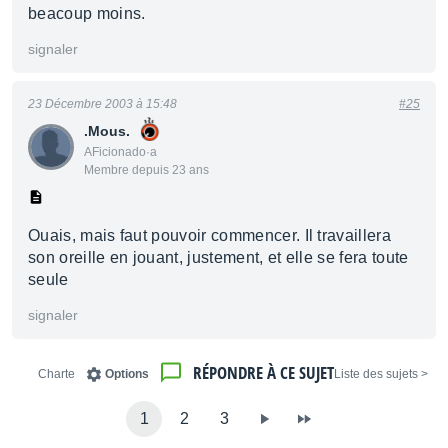
beacoup moins.
signaler
23 Décembre 2003 à 15:48
#25
.Mous.
AFicionado·a
Membre depuis 23 ans
Ouais, mais faut pouvoir commencer. Il travaillera
son oreille en jouant, justement, et elle se fera toute
seule
signaler
RÉPONDRE À CE SUJET
Charte
Options
< Liste des sujets
1
2
3