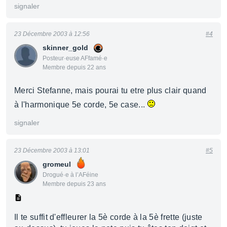
signaler
23 Décembre 2003 à 12:56
#4
skinner_gold
Posteur·euse AFfamé·e
Membre depuis 22 ans
Merci Stefanne, mais pourai tu etre plus clair quand
à l'harmonique 5e corde, 5e case...
signaler
23 Décembre 2003 à 13:01
#5
gromeul
Drogué·e à l’AFéine
Membre depuis 23 ans
Il te suffit d'effleurer la 5è corde à la 5è frette (juste