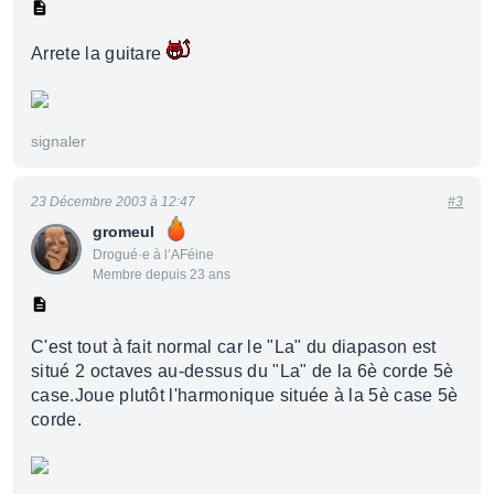
Arrete la guitare
signaler
23 Décembre 2003 à 12:47
#3
gromeul
Drogué·e à l’AFéine
Membre depuis 23 ans
C'est tout à fait normal car le "La" du diapason est
situé 2 octaves au-dessus du "La" de la 6è corde 5è
case.Joue plutôt l'harmonique située à la 5è case 5è
corde.