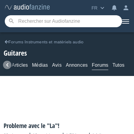
FR
Forums Instruments et matériels audio
Guitares
ews
Articles
Médias
Avis
Annonces
Forums
Tutos
Probleme avec le "La"!