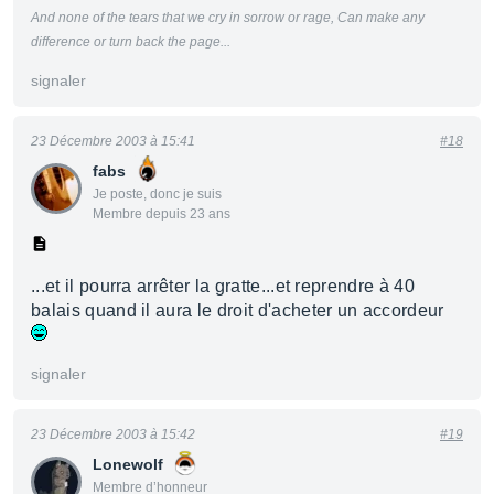
And none of the tears that we cry in sorrow or rage,
Can make any
difference or turn back the page...
signaler
23 Décembre 2003 à 15:41
#18
fabs
Je poste, donc je suis
Membre depuis 23 ans
...et il pourra arrêter la gratte...et reprendre à 40
balais quand il aura le droit d'acheter un accordeur
signaler
23 Décembre 2003 à 15:42
#19
Lonewolf
Membre d’honneur