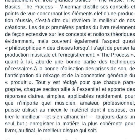
Basics, The Process – Mixer­man distille ses conseils et
points de vue concer­nant les éléments-clef d’une produc­
tion réus­sie, c’est-à-dire qui révè­lera le meilleur de nos
créa­tions. Les deux premières parties du livre reviennent
de façon exten­sive sur les concepts et notions théo­riques
évidem­ment, mais couvrent égale­ment l’as­pect quasi
« philo­so­phique » des choses lorsqu’il s’agit de penser la
produc­tion musi­cale et l’en­re­gis­tre­ment. « The Process »,
quant à lui, aborde une bonne partie des tech­niques
néces­saires à la bonne réali­sa­tion des prises de son, de
l’an­ti­ci­pa­tion du mixage et de la concep­tion géné­rale du
« produit ». Tout y est rédigé pour que chaque para­
graphe, chaque section aille à l’es­sen­tiel et apporte des
réponses claires, simples, appli­cables rapi­de­ment, pour
que n’im­porte quel musi­cien, amateur, profes­sion­nel,
puisse utili­ser au mieux le maté­riel dont il dispose, en
tirer le meilleur – et s’en affran­chir ! –
toujours dans un
seul but : enre­gis­trer la matière la plus cohé­rente pour
livrer, au final, le meilleur disque qui soit.