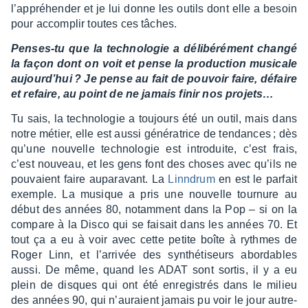
l’ap­pré­hen­der et je lui donne les outils dont elle a besoin
pour accom­plir toutes ces tâches.
Penses-tu que la tech­no­lo­gie a déli­bé­ré­ment changé
la façon dont on voit et pense la produc­tion musi­cale
aujour­d’hui ? Je pense au fait de pouvoir faire, défaire
et refaire, au point de ne jamais finir nos projets…
Tu sais, la tech­no­lo­gie a toujours été un outil, mais dans
notre métier, elle est aussi géné­ra­trice de tendances ; dès
qu’une nouvelle tech­no­lo­gie est intro­duite, c’est frais,
c’est nouveau, et les gens font des choses avec qu’ils ne
pouvaient faire aupa­ra­vant. La
Linn­drum
en est le parfait
exemple. La musique a pris une nouvelle tour­nure au
début des années 80, notam­ment dans la Pop – si on la
compare à la Disco qui se faisait dans les années 70. Et
tout ça a eu à voir avec cette petite boîte à rythmes de
Roger Linn, et l’ar­ri­vée des synthé­ti­seurs abor­dables
aussi. De même, quand les ADAT sont sortis, il y a eu
plein de disques qui ont été enre­gis­trés dans le milieu
des années 90, qui n’au­raient jamais pu voir le jour autre­