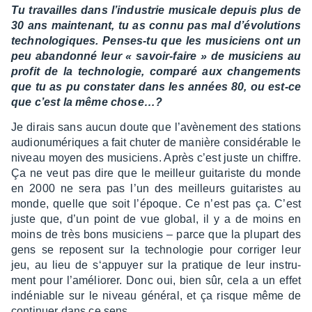
Tu travailles dans l’in­dus­trie musi­cale depuis plus de
30 ans main­te­nant, tu as connu pas mal d’évo­lu­tions
tech­no­lo­giques. Penses-tu que les musi­ciens ont un
peu aban­donné leur « savoir-faire » de musi­ciens au
profit de la tech­no­lo­gie, comparé aux chan­ge­ments
que tu as pu consta­ter dans les années 80, ou est-ce
que c’est la même chose…?
Je dirais sans aucun doute que l’avè­ne­ment des stations
audio­nu­mé­riques a fait chuter de manière consi­dé­rable le
niveau moyen des musi­ciens. Après c’est juste un chiffre.
Ça ne veut pas dire que le meilleur guita­riste du monde
en 2000 ne sera pas l’un des meilleurs guita­ristes au
monde, quelle que soit l’époque. Ce n’est pas ça. C’est
juste que, d’un point de vue global, il y a de moins en
moins de très bons musi­ciens – parce que la plupart des
gens se reposent sur la tech­no­lo­gie pour corri­ger leur
jeu, au lieu de s‘ap­puyer sur la pratique de leur instru­
ment pour l’amé­lio­rer. Donc oui, bien sûr, cela a un effet
indé­niable sur le niveau géné­ral, et ça risque même de
conti­nuer dans ce sens.