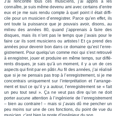
J’ai rencon­tré tous ces musi­ciens, j’ai appris à les
connaître, je suis même devenu ami avec certains d’entre
eux et je me suis rendu compte à quel point il était diffi­
cile pour un musi­cien d’en­re­gis­trer. Parce qu’en effet, ils
ont toute la puis­sance que je pouvais avoir, disons, au
milieu des années 80, quand j’ap­pre­nais à faire des
disques, mais ils n’ont pas le temps que j’avais pour le
faire car ils sont musi­ciens ou artistes ! Et ça prend des
années pour deve­nir bon dans ce domaine qu’est l’en­re­
gis­tre­ment. Pour quelqu’un comme moi qui s’est retrouvé
à enre­gis­trer, jouer et produire en même temps, sur diffé­
rents disques, je sais qu’à un moment, il y a un de ces
aspects qui finit par en pâtir. Au fil des années, j’ai réalisé
que si je ne pensais pas trop à l’en­re­gis­tre­ment, si je me
concen­trais unique­ment sur l’in­ter­pré­ta­tion et l’ar­ran­ge­
ment et tout ce qu’il y a autour, l’en­re­gis­tre­ment se « fait
un peu tout seul ». Ça ne veut pas dire qu’on ne doit
porter aucune atten­tion à l’in­gé­nie­rie de l’en­re­gis­tre­ment
– bien au contraire ! – mais si j’avais dû me pencher un
peu moins sur une de ces fonc­tions, du point de vue du
musi­cien, c’est bien le poste d’in­gé­nieur du son.