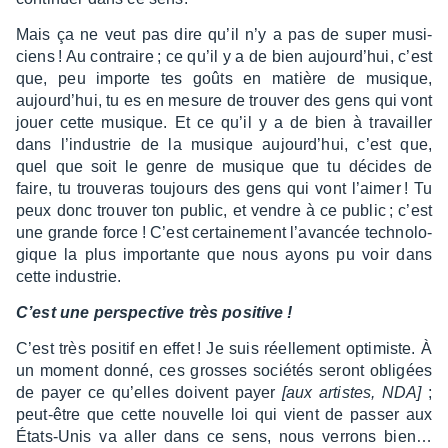
Mais ça ne veut pas dire qu’il n’y a pas de super musi­
ciens ! Au contraire ; ce qu’il y a de bien aujour­d’hui, c’est
que, peu importe tes goûts en matière de musique,
aujour­d’hui, tu es en mesure de trou­ver des gens qui vont
jouer cette musique. Et ce qu’il y a de bien à travailler
dans l’in­dus­trie de la musique aujour­d’hui, c’est que,
quel que soit le genre de musique que tu décides de
faire, tu trou­ve­ras toujours des gens qui vont l’ai­mer ! Tu
peux donc trou­ver ton public, et vendre à ce public ; c’est
une grande force ! C’est certai­ne­ment l’avan­cée tech­no­lo­
gique la plus impor­tante que nous ayons pu voir dans
cette indus­trie.
C’est une pers­pec­tive très posi­tive !
C’est très posi­tif en effet ! Je suis réel­le­ment opti­miste. À
un moment donné, ces grosses socié­tés seront obli­gées
de payer ce qu’elles doivent payer
[aux artistes, NDA]
;
peut-être que cette nouvelle loi qui vient de passer aux
États-Unis va aller dans ce sens, nous verrons bien…