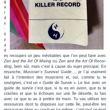
g
a
r
d
s
:
il
y
a
d
es recoupes un peu inévi­tables que l’on peut faire avec
Zen and the Art Of Mixing
ou
Zen and the Art Of Recor­
ding
, bien sûr, mais c’est à cause du sujet prin­ci­pal. En
revanche,
Musi­cian’s Survi­val Guide…
, je l’ai vrai­ment
fait à l’in­ten­tion des musi­ciens et, oui, comme tu le
soulignes, c’est un « Guide de Survie ». Le truc avec un
guide de survie c’est que, si tu es en avion, que tu te
crashes et que tu échoues sur une île déserte, tu fais
avec ce que tu as à portée de main. Tu vas utili­ser les
ressources dont tu disposes sur cette île, peut-être les
ressources liées au crash en lui-même : c’est tout ce dont