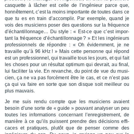
casquette à lâcher est celle de l’in­gé­nieur parce que,
honnê­te­ment, c’est la moins impor­tante de toutes dans ce
que tu es en train d’ac­com­plir. Par exemple, quand je
vois des musi­ciens poser des ques­tions sur la fréquence
d’échan­tillon­na­ge… Du style : « Est-ce que c’est impor­
tant la fréquence d’échan­tillon­nage ? » Et les ingé­nieurs
profes­sion­nels de répondre : « Oh évidem­ment, je ne
travaille qu’à 96 kHz ! » Mais cette personne qui répond
est un profes­sion­nel, qui travaille tous les jours, et qui fait
les choses pour un résul­tat opti­mum qui devrait, au final,
lui faci­li­ter la vie. En revanche, du point de vue du musi­
cien, ça ne va pas forcé­ment être le cas, et ce n’est pas
ça qui va faire en sorte que son disque soit meilleur ou
plus mauvais.
Je me suis rendu compte que les musi­ciens avaient
besoin d’une sorte de « guide » pouvant analy­ser un peu
toutes les infor­ma­tions concer­nant l’en­re­gis­tre­ment, de
manière à ce qu’ils puissent prendre des déci­sions effi­
caces et pratiques, plutôt que de penser comme des