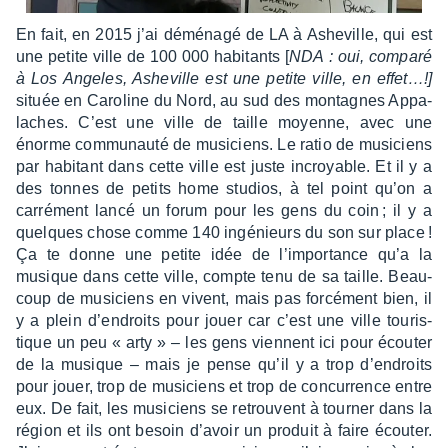
En fait, en 2015 j’ai démé­nagé de LA à Ashe­ville, qui est
une petite ville de 100 000 habi­tants [
NDA : oui, comparé
à Los Angeles, Ashe­ville est une petite ville, en effet…!]
située en Caro­line du Nord, au sud des montagnes Appa­
laches. C’est une ville de taille moyenne, avec une
énorme commu­nauté de musi­ciens. Le ratio de musi­ciens
par habi­tant dans cette ville est juste incroyable. Et il y a
des tonnes de petits home studios, à tel point qu’on a
carré­ment lancé un forum pour les gens du coin ; il y a
quelques chose comme 140 ingé­nieurs du son sur place !
Ça te donne une petite idée de l’im­por­tance qu’a la
musique dans cette ville, compte tenu de sa taille. Beau­
coup de musi­ciens en vivent, mais pas forcé­ment bien, il
y a plein d’en­droits pour jouer car c’est une ville touris­
tique un peu « arty » – les gens viennent ici pour écou­ter
de la musique – mais je pense qu’il y a trop d’en­droits
pour jouer, trop de musi­ciens et trop de concur­rence entre
eux. De fait, les musi­ciens se retrouvent à tour­ner dans la
région et ils ont besoin d’avoir un produit à faire écou­ter.