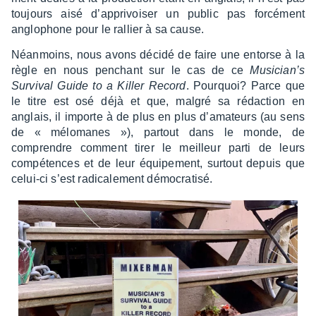
toujours aisé d’ap­pri­voi­ser un public pas forcé­ment
anglo­phone pour le rallier à sa cause.
Néan­moins, nous avons décidé de faire une entorse à la
règle en nous penchant sur le cas de ce
Musi­cian’s
Survi­val Guide to a Killer Record
. Pourquoi? Parce que
le titre est osé déjà et que, malgré sa rédac­tion en
anglais, il importe à de plus en plus d’ama­teurs (au sens
de « mélo­manes »), partout dans le monde, de
comprendre comment tirer le meilleur parti de leurs
compé­tences et de leur équi­pe­ment, surtout depuis que
celui-ci s’est radi­ca­le­ment démo­cra­tisé.