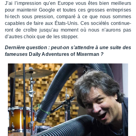
J’ai l’im­pres­sion qu’en Europe vous êtes bien meilleurs
pour main­te­nir Google et toutes ces grosses entre­prises
hi-tech sous pres­sion, comparé à ce que nous sommes
capables de faire aux États-Unis. Ces socié­tés conti­nue­
ront de croître jusqu’au moment où nous n’au­rons pas
d’autres choix que de les stop­per.
Dernière ques­tion : peut-on s’at­tendre à une suite des
fameuses
Daily Adven­tures of Mixer­man
?