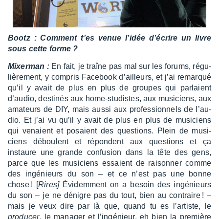
Bootz : Comment t’es venue l’idée d’écrire un livre
sous cette forme ?
Mixer­man :
En fait, je traîne pas mal sur les forums, régu­
liè­re­ment, y compris Face­book d’ailleurs, et j’ai remarqué
qu’il y avait de plus en plus de groupes qui parlaient
d’au­dio, desti­nés aux home-studistes, aux musi­ciens, aux
amateurs de DIY, mais aussi aux profes­sion­nels de l’au­
dio. Et j’ai vu qu’il y avait de plus en plus de musi­ciens
qui venaient et posaient des ques­tions. Plein de musi­
ciens déboulent et répondent aux ques­tions et ça
instaure une grande confu­sion dans la tête des gens,
parce que les musi­ciens essaient de raison­ner comme
des ingé­nieurs du son – et ce n’est pas une bonne
chose ! [
Rires]
Évidem­ment on a besoin des ingé­nieurs
du son – je ne dénigre pas du tout, bien au contraire ! –
mais je veux dire par là que, quand tu es l’ar­tiste, le
produ­cer
, le mana­ger et l’in­gé­nieur, eh bien la première