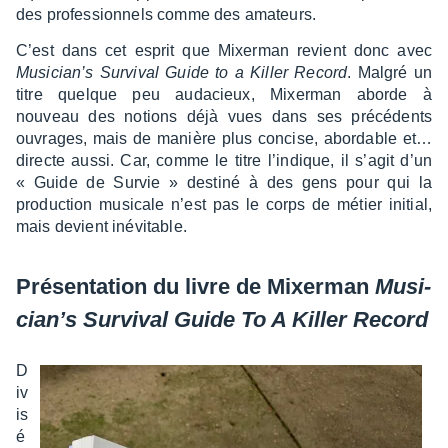
des profes­sion­nels comme des amateurs.
C’est dans cet esprit que Mixer­man revient donc avec
Musi­cian’s Survi­val Guide to a Killer Record
. Malgré un
titre quelque peu auda­cieux, Mixer­man aborde à
nouveau des notions déjà vues dans ses précé­dents
ouvrages, mais de manière plus concise, abor­dable et…
directe aussi. Car, comme le titre l’in­dique, il s’agit d’un
« Guide de Survie » destiné à des gens pour qui la
produc­tion musi­cale n’est pas le corps de métier initial,
mais devient inévi­table.
Présen­ta­tion du livre de
Mixer­man
Musi­
cian’s Survi­val Guide To A Killer Record
D
iv
is
é