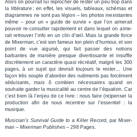
Alors on pour­rait lui repro­cher de rester un peu trop dans
la litté­ra­ture ; en effet, les visuels, tableaux, sché­mas et
diagrammes ne sont pas légion – les photos inexis­tantes
même – pour un « guide de survie » que l’on aime­rait
pouvoir re-consul­ter rapi­de­ment et dans lequel on aime­
rait retrou­ver l’info en un clin d’œil. Mais la grande force
de Mixer­man, c’est son fameux ton plein d’hu­mour, et son
point de vue aiguisé, qui fait passer des notions
barbantes de manière presque diver­tis­sante et insuffle
discrè­te­ment un carac­tère quasi récréa­tif, malgré les 300
pages, à un sujet qui devrait toujours le rester… Une
façon très souple d’abor­der des rudi­ments pas forcé­ment
sédui­sants, mais ô combien néces­saires quand on
souhaite garder la musi­ca­lité au centre de l’équa­tion. Car
c’est bien là l’enjeu de ce livre : nous faire (re)penser la
produc­tion afin de nous recen­trer sur l’es­sen­tiel : la
musique.
Musi­cian’s Survi­val Guide to a Killer Record
, par Mixer­
man –
Mixer­man Publishes –
298 Pages.