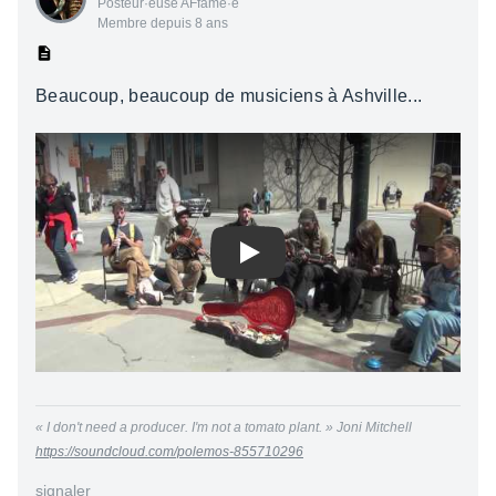
Posteur·euse AFfamé·e
Membre depuis 8 ans
Beaucoup, beaucoup de musiciens à Ashville...
Play
«
I don't need a producer. I'm not a tomato plant.
» Joni Mitchell
https://soundcloud.com/polemos-855710296
signaler