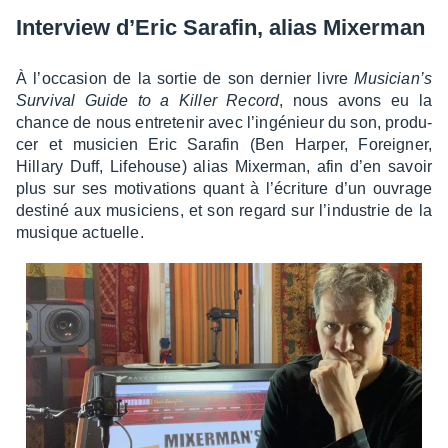
Inter­view d’Eric Sara­fin, alias Mixer­man
À l’oc­ca­sion de la sortie de son dernier livre
Musi­cian’s
Survi­val Guide to a Killer Record
, nous avons eu la
chance de nous entre­te­nir avec l’in­gé­nieur du son, produ­
cer et musi­cien Eric Sara­fin (Ben Harper, Forei­gner,
Hillary Duff, Life­house) alias Mixer­man, afin d’en savoir
plus sur ses moti­va­tions quant à l’écri­ture d’un ouvrage
destiné aux musi­ciens, et son regard sur l’in­dus­trie de la
musique actuelle.