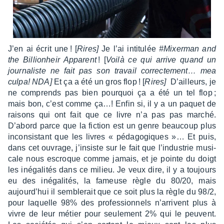
J’en ai écrit une ! [
Rires]
Je l’ai inti­tu­lée
#Mixer­man and
the Billion­heir Appa­rent
! [
Voilà ce qui arrive quand un
jour­na­liste ne fait pas son travail correc­te­ment… mea
culpa! NDA]
Et ça a été un gros flop ! [
Rires]
D’ailleurs, je
ne comprends pas bien pourquoi ça a été un tel flop ;
mais bon, c’est comme ça…! Enfin si, il y a un paquet de
raisons qui ont fait que ce livre n’a pas pas marché.
D’abord parce que la fiction est un genre beau­coup plus
incon­sis­tant que les livres « péda­go­giques »… Et puis,
dans cet ouvrage, j’in­siste sur le fait que l’in­dus­trie musi­
cale nous escroque comme jamais, et je pointe du doigt
les inéga­li­tés dans ce milieu. Je veux dire, il y a toujours
eu des inéga­li­tés, la fameuse règle du 80/20, mais
aujour­d’hui il semble­rait que ce soit plus la règle du 98/2,
pour laquelle 98% des profes­sion­nels n’ar­rivent plus à
vivre de leur métier pour seule­ment 2% qui le peuvent.