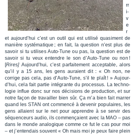
rr
i­
v
e
r
et aujour­d’hui c’est un outil qui est utilisé quasi­ment de
manière systé­ma­tique ; en fait, la ques­tion n’est plus de
savoir si tu utilises Auto-Tune ou pas, la ques­tion est de
savoir si tu veux entendre le son d’Auto-Tune ou non !
[
Rires]
Aujour­d’hui, c’est parfai­te­ment accep­table, alors
qu’il y a 15 ans, les gens auraient dit : « Oh non, ne
corrige pas cela, pas d’Auto-Tune, s’il te plaît ! » Aujour­
d’hui, cela fait partie inté­grante du proces­sus. La tech­no­
lo­gie influe donc sur nos déci­sions de produc­tion, et sur
notre façon de travailler bien sûr. Ça m’a bien fait marrer
quand les STAN ont commencé à deve­nir popu­laires, les
gens allaient sur le net pour apprendre à se servir des
séquen­ceurs audio, ils commençaient avec la MAO – pas
dans le monde analo­gique comme ce fut le cas pour moi
– et j’en­ten­dais souvent « Oh mais moi je peux faire plein