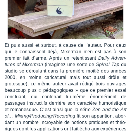
Et puis aussi et surtout, à cause de l’au­teur. Pour ceux
qui le connaissent déjà, Mixer­man n’en est pas à son
premier fait d’arme. Après un reten­tis­sant
Daily Adven­
tures of Mixer­man
(imagi­nez une sorte de
Spinal Tap
du
studio se dérou­lant dans la première moitié des années
2000, en moins cari­ca­tu­ral mais tout aussi drôle et
grotesque), ce même auteur avait rédigé trois ouvrages
beau­coup plus « péda­go­giques » que ce premier essai
concluant, qui conte­nait lui-même énor­mé­ment de
passages instruc­tifs derrière son carac­tère humo­ris­tique
et roma­nesque. C’est ainsi que la série
Zen and the Art
of… Mixing/Produ­cing/Recor­ding
fit son appa­ri­tion, abor­
dant un nombre incroyable de notions pratiques et théo­
riques dont les appli­ca­tions ont fait écho aux expé­riences