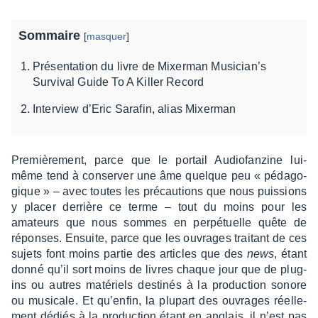
Sommaire
[
masquer
]
Présentation du livre de Mixerman Musician’s
Survival Guide To A Killer Record
Interview d’Eric Sarafin, alias Mixerman
Premiè­re­ment, parce que le portail Audio­fan­zine lui-
même tend à conser­ver une âme quelque peu « péda­go­
gique » – avec toutes les précau­tions que nous puis­sions
y placer derrière ce terme – tout du moins pour les
amateurs que nous sommes en perpé­tuelle quête de
réponses. Ensuite, parce que les ouvrages trai­tant de ces
sujets font moins partie des articles que des
news
, étant
donné qu’il sort moins de livres chaque jour que de plug-
ins ou autres maté­riels desti­nés à la produc­tion sonore
ou musi­cale. Et qu’en­fin, la plupart des ouvrages réel­le­
ment dédiés à la produc­tion étant en anglais, il n’est pas