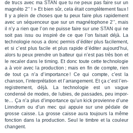
de trucs avec ma STAN que tu ne peux pas faire sur un
magnéto 2’’ ! » Et bien sûr, cela était complè­te­ment faux !
Il y a plein de choses que tu peux faire plus rapi­de­ment
avec un séquen­ceur que sur un magné­to­phone 2’’, mais
il n’y a rien que l’on ne puisse faire sur une STAN qui ne
soit pas issu ou inspiré de ce que l’on faisait déjà. La
tech­no­lo­gie nous a donc permis d’édi­ter plus faci­le­ment,
et si c’est plus facile et plus rapide d’édi­ter aujour­d’hui,
alors tu peux prendre un batteur qui n’est pas très bon et
le reca­ler dans le timing. Et donc toute cette tech­no­lo­gie
a à voir avec la produc­tion ; mais en fin de compte, rien
de tout ça n’a d’im­por­tance ! Ce qui compte, c’est la
chan­son, l’in­ter­pré­ta­tion et l’ar­ran­ge­ment. Et ça c’est l’en­
re­gis­tre­ment, déjà. La tech­no­lo­gie est un vague
condensé de modes, de lubies, de passades, peu impor­
te… Ça n’a plus d’im­por­tance qu’un kick provienne d’une
Linn­drum ou d’un mec qui appuie sur une pédale de
grosse caisse. La grosse caisse aura toujours la même
fonc­tion dans la produc­tion. Seul le timbre et la couleur
changent.