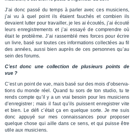
J’ai donc passé du temps à parler avec ces musi­ciens,
j’ai vu à quel point ils étaient fauchés et combien ils
devaient lutter pour travailler, je les ai écou­tés, j’ai écouté
leurs enre­gis­tre­ments et j’ai essayé de comprendre où
était le problème. J’ai rassem­blé mes forces pour écrire
un livre, basé sur toutes ces infor­ma­tions collec­tées au fil
des années, aussi bien auprès de ces personnes qu’au
sein des forums.
C’est donc une collec­tion de plusieurs points de
vue ?
C’est un point de vue, mais basé sur des mois d’ob­ser­va­
tions du monde réel. Quand tu sors de ton studio, tu te
rends compte qu’il y a un vrai besoin pour les musi­ciens
d’en­re­gis­trer ; mais il faut qu’ils puissent enre­gis­trer vite
et bien. Le défi c’était ça en quelque sorte. Je me suis
donc appuyé sur mes connais­sances pour propo­ser
quelque chose qui aille dans ce sens, et qui puisse être
utile aux musi­ciens.