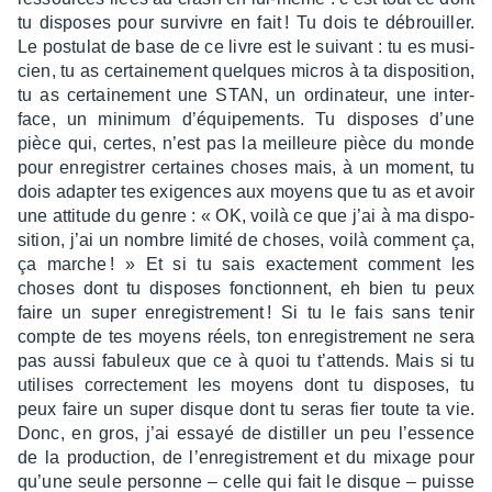
tu disposes pour survivre en fait ! Tu dois te débrouiller.
Le postu­lat de base de ce livre est le suivant : tu es musi­
cien, tu as certai­ne­ment quelques micros à ta dispo­si­tion,
tu as certai­ne­ment une STAN, un ordi­na­teur, une inter­
face, un mini­mum d’équi­pe­ments. Tu disposes d’une
pièce qui, certes, n’est pas la meilleure pièce du monde
pour enre­gis­trer certaines choses mais, à un moment, tu
dois adap­ter tes exigences aux moyens que tu as et avoir
une atti­tude du genre : « OK, voilà ce que j’ai à ma dispo­
si­tion, j’ai un nombre limité de choses, voilà comment ça,
ça marche ! » Et si tu sais exac­te­ment comment les
choses dont tu disposes fonc­tionnent, eh bien tu peux
faire un super enre­gis­tre­ment ! Si tu le fais sans tenir
compte de tes moyens réels, ton enre­gis­tre­ment ne sera
pas aussi fabu­leux que ce à quoi tu t’at­tends. Mais si tu
utilises correc­te­ment les moyens dont tu disposes, tu
peux faire un super disque dont tu seras fier toute ta vie.
Donc, en gros, j’ai essayé de distil­ler un peu l’es­sence
de la produc­tion, de l’en­re­gis­tre­ment et du mixage pour
qu’une seule personne – celle qui fait le disque – puisse