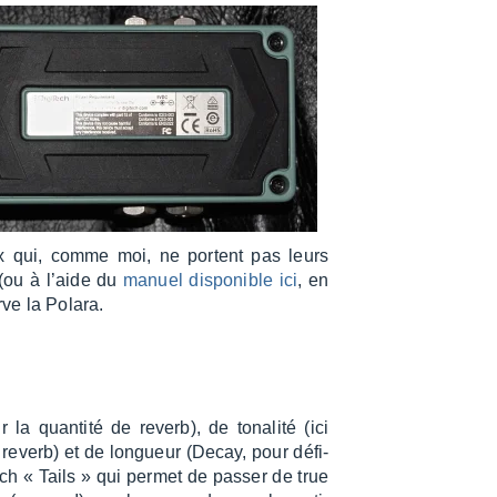
x qui, comme moi, ne portent pas leurs
 (ou à l’aide du
manuel dispo­nible ici
, en
ve la Polara.
la quan­tité de reverb), de tona­lité (ici
la reverb) et de longueur (Decay, pour défi­
tch « Tails » qui permet de passer de true