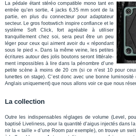
La pédale étant stéréo compa­tible mono tant en
entrée qu’en sortie, 4 jacks 6,35 mm sont de la
partie, en plus du connec­teur pour adap­ta­teur
secteur. Le gros footsw­tich inspire confiance et le
système Soft Click, fort agréable à utili­ser
tranquille­ment chez soi, sera peut être un peu
léger pour ceux qui aiment avoir du « répon­dant
sous le pied ». Dans la même veine, les petites
écri­tures autour des jolis boutons seront litté­ra­le­
ment impos­sibles à lire dans la pénombre d’une
petite scène à moins de 20 cm (si ce n’est 10 pour ceu
lunettes on stage). C’est donc avec une bonne lumi­no­sité
Anglais unique­ment) que nous allons voir ce que nous réser
La collec­tion
Outre les indis­pen­sables réglages de volume (Level, pour 
baptisé Live­li­ness, pour la quan­tité d’ai­gus injec­tés dans 
nir la « taille » d’une Room par exemple), on trouve un swi