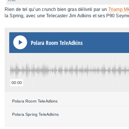
Rien de tel qu’un crunch bien gras déli­vré par un
Triamp Mk
la Spring, avec une Tele­cas­ter Jim Adkins et ses P90 Sey
Polara Room TeleAd­kins
00:00
Polara Room TeleAd­kins
Polara Spring TeleAd­kins