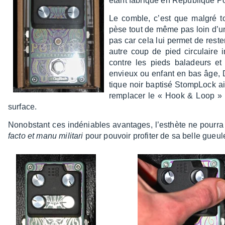
étant fabriqué en Répu­blique 
Le comble, c’est que malgré tou
pèse tout de même pas loin d’une
pas car cela lui permet de rest
autre coup de pied circu­laire 
contre les pieds bala­deurs et
envieux ou enfant en bas âge, D
tique noir baptisé Stom­pLock a
rempla­cer le « Hook & Loop » P
surface.
Nonobs­tant ces indé­niables avan­tages, l’es­thète ne pourra
facto et manu mili­tari
pour pouvoir profi­ter de sa belle gueul