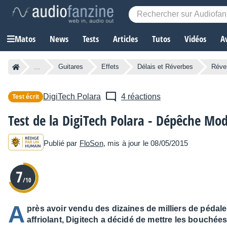
Matos
News
Tests
Articles
Tutos
Vidéos
A
...
Guitares
Effets
Délais et Réverbes
Réve
DigiTech
Polara
4 réactions
Test écrit
Test de la DigiTech Polara - Dépêche Mo
Publié par
FloSon
, mis à jour le 08/05/2015
7
/10
A
près avoir vendu des dizaines de milliers de pédal
affriolant, Digitech a décidé de mettre les bouchée