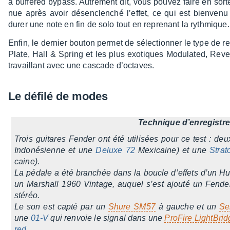
à buffe­red bypass. Autre­ment dit, vous pouvez faire en sort
nue après avoir désen­clen­ché l’ef­fet, ce qui est bien­ve
durer une note en fin de solo tout en repre­nant la ryth­mique
Enfin, le dernier bouton permet de sélec­tion­ner le type de 
Plate, Hall & Spring et les plus exotiques Modu­la­ted, Rev
travaillant avec une cascade d’oc­taves.
Le défilé de modes
Tech­nique d’en­re­gis­tr
Trois guitares Fender ont été utili­sées pour ce test : deu
Indo­né­sienne et une
Deluxe 72
Mexi­caine) et une
Stra­
caine).
La pédale a été bran­chée dans la boucle d’ef­fets d’un H
un Marshall 1960 Vintage, auquel s’est ajouté un Fende
stéréo.
Le son est capté par un
Shure SM57
à gauche et un
Se
une
01-V
qui renvoie le signal dans une
ProFire Light­Bri
red
.