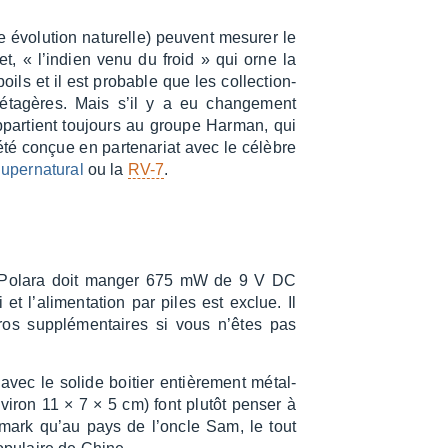
évolu­tion natu­relle) peuvent mesu­rer le
, « l’in­dien venu du froid » qui orne la
oils et il est probable que les collec­tion­
 étagères. Mais s’il y a eu chan­ge­ment
ppar­tient toujours au groupe Harman, qui
té conçue en parte­na­riat avec le célèbre
uper­na­tu­ral
ou la
RV-7
.
, la Polara doit manger 675 mW de 9 V DC
et l’ali­men­ta­tion par piles est exclue. Il
ros supplé­men­taires si vous n’êtes pas
avec le solide boitier entiè­re­ment métal­
nvi­ron 11 × 7 × 5 cm) font plutôt penser à
­mark qu’au pays de l’oncle Sam, le tout