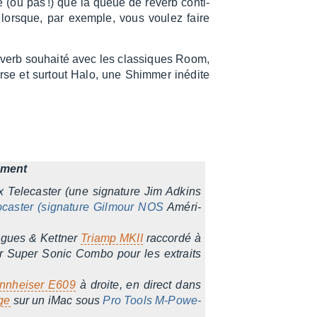
e (ou pas !) que la queue de reverb conti­
nu lorsque, par exemple, vous voulez faire
.
reverb souhaité avec les clas­siques Room,
erse et surtout Halo, une Shim­mer inédite
e­ment
x Tele­cas­ter (une signa­ture Jim Adkins
to­cas­ter (signa­ture Gilmour NOS
Améri­
ugues & Kett­ner
Triamp MKII
raccordé à
r Super Sonic Combo pour les extraits
nn­hei­ser E609
à droite, en direct dans
dge
sur un iMac sous
Pro Tools M-Powe­