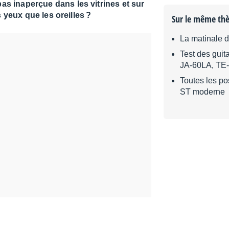
s inaperçue dans les vitrines et sur
s yeux que les oreilles ?
Sur le même th
La matinale 
Test des guit
JA-60LA, TE
Toutes les po
ST moderne