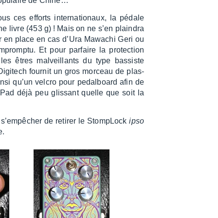
Popu­laire de Chine…
s ces efforts inter­na­tio­naux, la pédale
 livre (453 g) ! Mais on ne s’en plain­dra
er en place en cas d’Ura Mawa­chi Geri ou
impromptu. Et pour parfaire la protec­tion
 les êtres malveillants du type bassiste
igi­tech four­nit un gros morceau de plas­
insi qu’un velcro pour pedal­board afin de
ad déjà peu glis­sant quelle que soit la
 s’em­pê­cher de reti­rer le Stom­pLock
ipso
e.