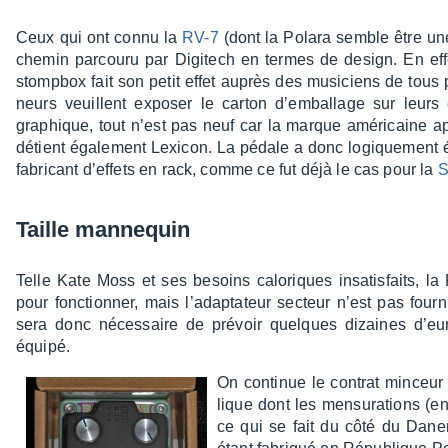
Ceux qui ont connu la
RV-7
(dont la Polara semble être une 
chemin parcouru par Digi­tech en termes de design. En effet
stomp­box fait son petit effet auprès des musi­ciens de tous p
neurs veuillent expo­ser le carton d’em­bal­lage sur leurs
graphique, tout n’est pas neuf car la marque améri­caine a
détient égale­ment Lexi­con. La pédale a donc logique­ment é
fabri­cant d’ef­fets en rack, comme ce fut déjà le cas pour la
S
Taille mannequin
Telle Kate Moss et ses besoins calo­riques insa­tis­faits
pour fonc­tion­ner, mais l’adap­ta­teur secteur n’est pas fourni 
sera donc néces­saire de prévoir quelques dizaines d’eu­
équipé.
On conti­nue le contrat minceur 
lique dont les mensu­ra­tions (e
ce qui se fait du côté du Dane