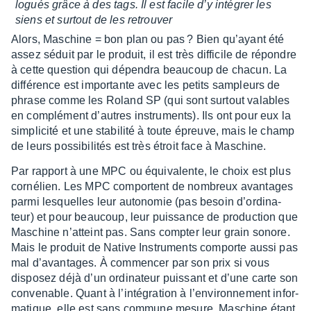
lo­gués grâce à des tags. Il est facile d’y inté­grer les
siens et surtout de les retrou­ver
Alors, Maschine = bon plan ou pas ? Bien qu’ayant été
assez séduit par le produit, il est très diffi­cile de répondre
à cette ques­tion qui dépen­dra beau­coup de chacun. La
diffé­rence est impor­tante avec les petits sampleurs de
phrase comme les Roland SP (qui sont surtout valables
en complé­ment d’autres instru­ments). Ils ont pour eux la
simpli­cité et une stabi­lité à toute épreuve, mais le champ
de leurs possi­bi­li­tés est très étroit face à Maschine.
Par rapport à une MPC ou équi­va­lente, le choix est plus
corné­lien. Les MPC comportent de nombreux avan­tages
parmi lesquelles leur auto­no­mie (pas besoin d’or­di­na­
teur) et pour beau­coup, leur puis­sance de produc­tion que
Maschine n’at­teint pas. Sans comp­ter leur grain sonore.
Mais le produit de Native Instru­ments comporte aussi pas
mal d’avan­tages. À commen­cer par son prix si vous
dispo­sez déjà d’un ordi­na­teur puis­sant et d’une carte son
conve­nable. Quant à l’in­té­gra­tion à l’en­vi­ron­ne­ment infor­
ma­tique, elle est sans commune mesure. Maschine étant