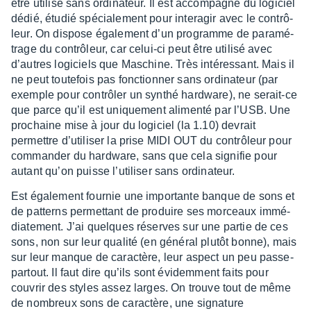
être utilisé sans ordi­na­teur. Il est accom­pa­gné du logi­ciel
dédié, étudié spécia­le­ment pour inter­agir avec le contrô­
leur. On dispose égale­ment d’un programme de para­mé­
trage du contrô­leur, car celui-ci peut être utilisé avec
d’autres logi­ciels que Maschine. Très inté­res­sant. Mais il
ne peut toute­fois pas fonc­tion­ner sans ordi­na­teur (par
exemple pour contrô­ler un synthé hard­ware), ne serait-ce
que parce qu’il est unique­ment alimenté par l’USB. Une
prochaine mise à jour du logi­ciel (la 1.10) devrait
permettre d’uti­li­ser la prise MIDI OUT du contrô­leur pour
comman­der du hard­ware, sans que cela signi­fie pour
autant qu’on puisse l’uti­li­ser sans ordi­na­teur.
Est égale­ment four­nie une impor­tante banque de sons et
de patterns permet­tant de produire ses morceaux immé­
dia­te­ment. J’ai quelques réserves sur une partie de ces
sons, non sur leur qualité (en géné­ral plutôt bonne), mais
sur leur manque de carac­tère, leur aspect un peu passe-
partout. Il faut dire qu’ils sont évidem­ment faits pour
couvrir des styles assez larges. On trouve tout de même
de nombreux sons de carac­tère, une signa­ture