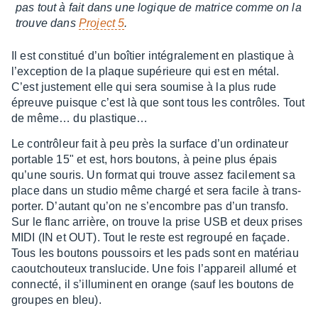
pas tout à fait dans une logique de matrice comme on la
trouve dans
Project 5
.
Il est consti­tué d’un boîtier inté­gra­le­ment en plas­tique à
l’ex­cep­tion de la plaque supé­rieure qui est en métal.
C’est juste­ment elle qui sera soumise à la plus rude
épreuve puisque c’est là que sont tous les contrôles. Tout
de même… du plas­tique…
Le contrô­leur fait à peu près la surface d’un ordi­na­teur
portable 15" et est, hors boutons, à peine plus épais
qu’une souris. Un format qui trouve assez faci­le­ment sa
place dans un studio même chargé et sera facile à trans­
por­ter. D’au­tant qu’on ne s’en­combre pas d’un transfo.
Sur le flanc arrière, on trouve la prise USB et deux prises
MIDI (IN et OUT). Tout le reste est regroupé en façade.
Tous les boutons pous­soirs et les pads sont en maté­riau
caou­tchou­teux trans­lu­cide. Une fois l’ap­pa­reil allumé et
connecté, il s’illu­minent en orange (sauf les boutons de
groupes en bleu).