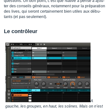
ques­tions. Un bon point, c’est que Native a pensé à ajou­
ter des conseils géné­raux, notam­ment pour la prépa­ra­tion
des lives, qui seront certai­ne­ment bien utiles aux débu­
tants (et pas seule­ment).
Le contrô­leur
A
gauche, les groupes, en haut, les scènes. Mais on n’est