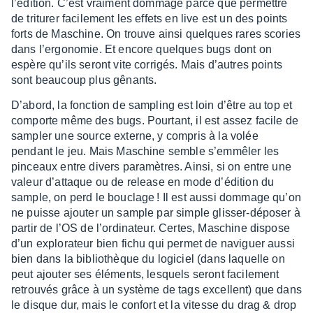
l’édi­tion. C’est vrai­ment dommage parce que permettre
de tritu­rer faci­le­ment les effets en live est un des points
forts de Maschine. On trouve ainsi quelques rares scories
dans l’er­go­no­mie. Et encore quelques bugs dont on
espère qu’ils seront vite corri­gés. Mais d’autres points
sont beau­coup plus gênants.
D’abord, la fonc­tion de sampling est loin d’être au top et
comporte même des bugs. Pour­tant, il est assez facile de
sampler une source externe, y compris à la volée
pendant le jeu. Mais Maschine semble s’em­mê­ler les
pinceaux entre divers para­mètres. Ainsi, si on entre une
valeur d’at­taque ou de release en mode d’édi­tion du
sample, on perd le bouclage ! Il est aussi dommage qu’on
ne puisse ajou­ter un sample par simple glis­ser-dépo­ser à
partir de l’OS de l’or­di­na­teur. Certes, Maschine dispose
d’un explo­ra­teur bien fichu qui permet de navi­guer aussi
bien dans la biblio­thèque du logi­ciel (dans laquelle on
peut ajou­ter ses éléments, lesquels seront faci­le­ment
retrou­vés grâce à un système de tags excellent) que dans
le disque dur, mais le confort et la vitesse du drag & drop