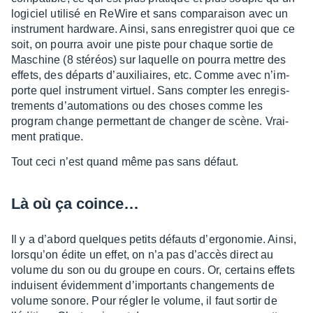
logi­ciel utilisé en ReWire et sans compa­rai­son avec un
instru­ment hard­ware. Ainsi, sans enre­gis­trer quoi que ce
soit, on pourra avoir une piste pour chaque sortie de
Maschine (8 stéréos) sur laquelle on pourra mettre des
effets, des départs d’auxi­liaires, etc. Comme avec n’im­
porte quel instru­ment virtuel. Sans comp­ter les enre­gis­
tre­ments d’au­to­ma­tions ou des choses comme les
program change permet­tant de chan­ger de scène. Vrai­
ment pratique.
Tout ceci n’est quand même pas sans défaut.
Là où ça coin­ce…
Il y a d’abord quelques petits défauts d’er­go­no­mie. Ainsi,
lorsqu’on édite un effet, on n’a pas d’ac­cès direct au
volume du son ou du groupe en cours. Or, certains effets
induisent évidem­ment d’im­por­tants chan­ge­ments de
volume sonore. Pour régler le volume, il faut sortir de