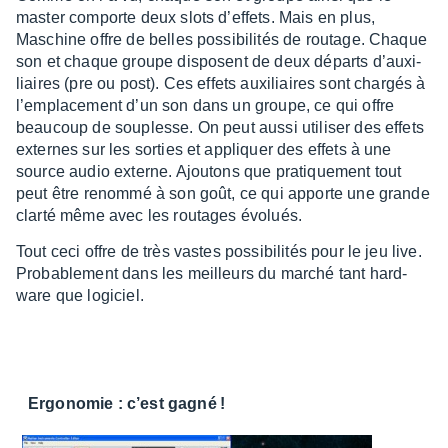
master comporte deux slots d’ef­fets. Mais en plus,
Maschine offre de belles possi­bi­li­tés de routage. Chaque
son et chaque groupe disposent de deux départs d’auxi­
liaires (pre ou post). Ces effets auxi­liaires sont char­gés à
l’em­pla­ce­ment d’un son dans un groupe, ce qui offre
beau­coup de souplesse. On peut aussi utili­ser des effets
externes sur les sorties et appliquer des effets à une
source audio externe. Ajou­tons que pratique­ment tout
peut être renommé à son goût, ce qui apporte une grande
clarté même avec les routages évolués.
Tout ceci offre de très vastes possi­bi­li­tés pour le jeu live.
Proba­ble­ment dans les meilleurs du marché tant hard­
ware que logi­ciel.
Ergo­no­mie : c’est gagné !