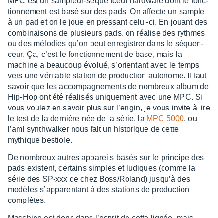
MPC est un sampleur-séquen­ceur hard­ware dont le fonc­
tion­ne­ment est basé sur des pads. On affecte un sample
à un pad et on le joue en pres­sant celui-ci. En jouant des
combi­nai­sons de plusieurs pads, on réalise des rythmes
ou des mélo­dies qu’on peut enre­gis­trer dans le séquen­
ceur. Ça, c’est le fonc­tion­ne­ment de base, mais la
machine a beau­coup évolué, s’orien­tant avec le temps
vers une véri­table station de produc­tion auto­nome. Il faut
savoir que les accom­pa­gne­ments de nombreux album de
Hip-Hop ont été réali­sés unique­ment avec une MPC. Si
vous voulez en savoir plus sur l’en­gin, je vous invite à lire
le test de la dernière née de la série, la
MPC 5000
, ou
l’ami synth­wal­ker nous fait un histo­rique de cette
mythique bestiole.
De nombreux autres appa­reils basés sur le prin­cipe des
pads existent, certains simples et ludiques (comme la
série des SP-xxx de chez Boss/Roland) jusqu’à des
modèles s’ap­pa­ren­tant à des stations de produc­tion
complètes.
Maschine est donc dans l’es­prit de cette lignée, mais