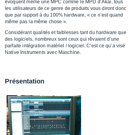
évoquent même une MPC comme le MPD d’Akai, tous
les utili­sa­teurs de ce genre de produits vous diront donc
que par rapport à du 100% hard­ware, « ce n’est quand
même pas la même chose ».
Consi­dé­rant quali­tés et faiblesses tant du hard­ware que
des logi­ciels, nombreux sont ceux qui rêvaient d’une
parfaite inté­gra­tion maté­riel / logi­ciel. C’est ce qu’a visé
Native Instru­ments avec Maschine.
Présen­ta­tion