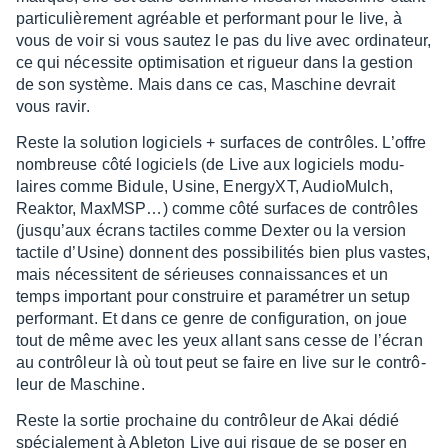
parti­cu­liè­re­ment agréable et perfor­mant pour le live, à
vous de voir si vous sautez le pas du live avec ordi­na­teur,
ce qui néces­site opti­mi­sa­tion et rigueur dans la gestion
de son système. Mais dans ce cas, Maschine devrait
vous ravir.
Reste la solu­tion logi­ciels + surfaces de contrôles. L’offre
nombreuse côté logi­ciels (de Live aux logi­ciels modu­
laires comme Bidule, Usine, Ener­gyXT, Audio­Mulch,
Reak­tor, MaxM­SP…) comme côté surfaces de contrôles
(jusqu’aux écrans tactiles comme Dexter ou la version
tactile d’Usine) donnent des possi­bi­li­tés bien plus vastes,
mais néces­sitent de sérieuses connais­sances et un
temps impor­tant pour construire et para­mé­trer un setup
perfor­mant. Et dans ce genre de confi­gu­ra­tion, on joue
tout de même avec les yeux allant sans cesse de l’écran
au contrô­leur là où tout peut se faire en live sur le contrô­
leur de Maschine.
Reste la sortie prochaine du contrô­leur de Akai dédié
spécia­le­ment à Able­ton Live qui risque de se poser en