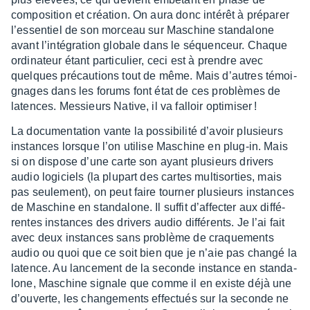
compo­si­tion et créa­tion. On aura donc inté­rêt à prépa­rer
l’es­sen­tiel de son morceau sur Maschine stan­da­lone
avant l’in­té­gra­tion globale dans le séquen­ceur. Chaque
ordi­na­teur étant parti­cu­lier, ceci est à prendre avec
quelques précau­tions tout de même. Mais d’autres témoi­
gnages dans les forums font état de ces problèmes de
latences. Messieurs Native, il va falloir opti­mi­ser !
La docu­men­ta­tion vante la possi­bi­lité d’avoir plusieurs
instances lorsque l’on utilise Maschine en plug-in. Mais
si on dispose d’une carte son ayant plusieurs drivers
audio logi­ciels (la plupart des cartes multi­sor­ties, mais
pas seule­ment), on peut faire tour­ner plusieurs instances
de Maschine en stan­da­lone. Il suffit d’af­fec­ter aux diffé­
rentes instances des drivers audio diffé­rents. Je l’ai fait
avec deux instances sans problème de craque­ments
audio ou quoi que ce soit bien que je n’aie pas changé la
latence. Au lance­ment de la seconde instance en stan­da­
lone, Maschine signale que comme il en existe déjà une
d’ou­verte, les chan­ge­ments effec­tués sur la seconde ne