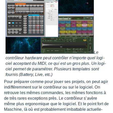
Le
contrô­leur hard­ware peut contrô­ler n’im­porte quel logi­
ciel accep­tant du MIDI, ce qui est un gros plus. Un logi­
ciel permet de para­mé­trer. Plusieurs templates sont
four­nis (Battery, Live, etc.)
Pour prépa­rer comme pour jouer ses projets, on peut agir
indif­fé­rem­ment sur le contrô­leur ou sur le logi­ciel. On
retrouve les mêmes commandes, les mêmes fonc­tions à
de très rares excep­tions près. Le contrô­leur s’avère
même plus ergo­no­mique que le logi­ciel. Et le point fort de
Maschine, là où est proba­ble­ment imbat­table actuel­le­