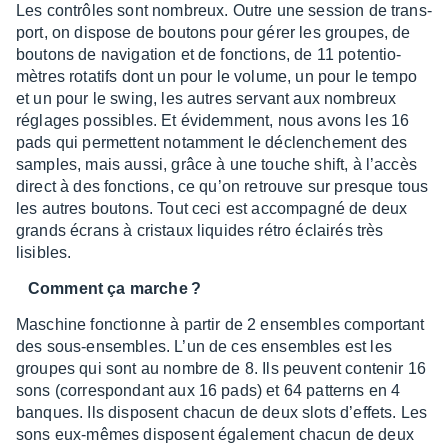
Les contrôles sont nombreux. Outre une session de trans­
port, on dispose de boutons pour gérer les groupes, de
boutons de navi­ga­tion et de fonc­tions, de 11 poten­tio­
mètres rota­tifs dont un pour le volume, un pour le tempo
et un pour le swing, les autres servant aux nombreux
réglages possibles. Et évidem­ment, nous avons les 16
pads qui permettent notam­ment le déclen­che­ment des
samples, mais aussi, grâce à une touche shift, à l’ac­cès
direct à des fonc­tions, ce qu’on retrouve sur presque tous
les autres boutons. Tout ceci est accom­pa­gné de deux
grands écrans à cris­taux liquides rétro éclai­rés très
lisibles.
Comment ça marche ?
Maschine fonc­tionne à partir de 2 ensembles compor­tant
des sous-ensembles. L’un de ces ensembles est les
groupes qui sont au nombre de 8. Ils peuvent conte­nir 16
sons (corres­pon­dant aux 16 pads) et 64 patterns en 4
banques. Ils disposent chacun de deux slots d’ef­fets. Les
sons eux-mêmes disposent égale­ment chacun de deux