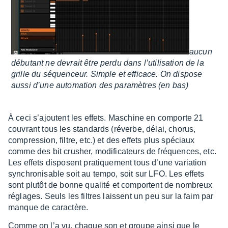
aucun
débu­tant ne devrait être perdu dans l’uti­li­sa­tion de la
grille du séquen­ceur. Simple et effi­cace. On dispose
aussi d’une auto­ma­tion des para­mètres (en bas)
À ceci s’ajoutent les effets. Maschine en comporte 21
couvrant tous les stan­dards (réverbe, délai, chorus,
compres­sion, filtre, etc.) et des effets plus spéciaux
comme des bit crusher, modi­fi­ca­teurs de fréquences, etc.
Les effets disposent pratique­ment tous d’une varia­tion
synchro­ni­sable soit au tempo, soit sur LFO. Les effets
sont plutôt de bonne qualité et comportent de nombreux
réglages. Seuls les filtres laissent un peu sur la faim par
manque de carac­tère.
Comme on l’a vu, chaque son et groupe ainsi que le