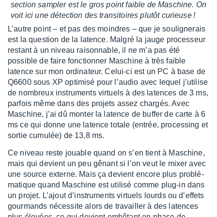
section sampler est le gros point faible de Maschine. On
voit ici une détec­tion des tran­si­toires plutôt curieuse !
L’autre point – et pas des moindres – que je souli­gne­rais
est la ques­tion de la latence. Malgré la jauge proces­seur
restant à un niveau raison­nable, il ne m’a pas été
possible de faire fonc­tion­ner Maschine à très faible
latence sur mon ordi­na­teur. Celui-ci est un PC à base de
Q6600 sous XP opti­misé pour l’au­dio avec lequel j’uti­lise
de nombreux instru­ments virtuels à des latences de 3 ms,
parfois même dans des projets assez char­gés. Avec
Maschine, j’ai dû monter la latence de buffer de carte à 6
ms ce qui donne une latence totale (entrée, proces­sing et
sortie cumu­lée) de 13,8 ms.
Ce niveau reste jouable quand on s’en tient à Maschine,
mais qui devient un peu gênant si l’on veut le mixer avec
une source externe. Mais ça devient encore plus problé­
ma­tique quand Maschine est utilisé comme plug-in dans
un projet. L’ajout d’ins­tru­ments virtuels lourds ou d’ef­fets
gour­mands néces­site alors de travailler à des latences
plus élevées, ce qui devient embê­tant en phase de