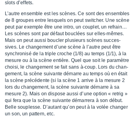
slots d’ef­fets.
L’autre ensemble est les scènes. Ce sont des ensembles
de 8 groupes entre lesquels on peut swit­cher. Une scène
peut par exemple être une intro, un couplet, un refrain…
Les scènes sont par défaut bouclées sur elles-mêmes.
Mais on peut aussi boucler plusieurs scènes succes­
sives. Le chan­ge­ment d’une scène à l’autre peut être
synchro­nisé de la triple croche (1/8) au temps (1/1), à la
mesure ou à la scène entière. Quel que soit le para­mètre
choisi, le chan­ge­ment se fait sans à-coup. Lors du chan­
ge­ment, la scène suivante démarre au temps où en était
la scène précé­dente (si la scène 1 arrive à la mesure 2
lors du chan­ge­ment, la scène suivante démarre à sa
mesure 2). Mais on dispose aussi d’une option « retrig »
qui fera que la scène suivante démar­rera à son début.
Belle souplesse. D’au­tant qu’on peut à la volée chan­ger
un son, un pattern, etc.