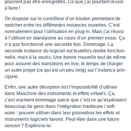
pour­ront pas être enre­gis­trés. Ce que j’ai pour­tant réussi
à faire !
On dispose sur le contrô­leur d’un bouton permet­tant de
swit­cher entre les diffé­rentes instances ouvertes. C’est
norma­le­ment pour l’uti­li­sa­tion en plug-in. Mais j’ai réussi
à l’uti­li­ser en stan­da­lone au cours d’un premier essai. Ça
n’a pas fonc­tionné une seconde fois. Dommage. La
seconde instance du logi­ciel est toute­fois restée fonc­tion­
nelle, mais à la souris. Une bonne nouvelle tout de même
pour assu­rer des tran­si­tions en live, le temps de char­ger
un autre projet (ce qui est un peu long) sur l’ins­tance prin­
ci­pale.
Enfin, une autre décep­tion est l’im­pos­si­bi­lité d’uti­li­ser
dans Maschine des instru­ments et effets virtuels. Ça,
c’est vrai­ment dommage parce que c’est ce qu’es­pé­raient
beau­coup de gens dans l’in­té­gra­tion hard­ware / soft­
ware : pouvoir utili­ser dans leur groo­ve­box les effets et
instru­ments logi­ciels favo­ris. Peut-être dans une future
version ? Espé­rons-le.