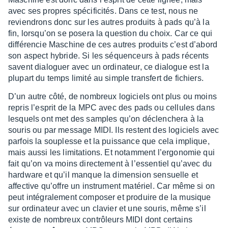
avec ses propres spéci­fi­ci­tés. Dans ce test, nous ne
revien­drons donc sur les autres produits à pads qu’à la
fin, lorsqu’on se posera la ques­tion du choix. Car ce qui
diffé­ren­cie Maschine de ces autres produits c’est d’abord
son aspect hybride. Si les séquen­ceurs à pads récents
savent dialo­guer avec un ordi­na­teur, ce dialogue est la
plupart du temps limité au simple trans­fert de fichiers.
D’un autre côté, de nombreux logi­ciels ont plus ou moins
repris l’es­prit de la MPC avec des pads ou cellules dans
lesquels ont met des samples qu’on déclen­chera à la
souris ou par message MIDI. Ils restent des logi­ciels avec
parfois la souplesse et la puis­sance que cela implique,
mais aussi les limi­ta­tions. Et notam­ment l’er­go­no­mie qui
fait qu’on va moins direc­te­ment à l’es­sen­tiel qu’avec du
hard­ware et qu’il manque la dimen­sion sensuelle et
affec­tive qu’offre un instru­ment maté­riel. Car même si on
peut inté­gra­le­ment compo­ser et produire de la musique
sur ordi­na­teur avec un clavier et une souris, même s’il
existe de nombreux contrô­leurs MIDI dont certains