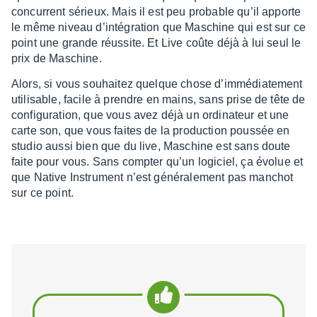
concur­rent sérieux. Mais il est peu probable qu’il apporte
le même niveau d’in­té­gra­tion que Maschine qui est sur ce
point une grande réus­site. Et Live coûte déjà à lui seul le
prix de Maschine.
Alors, si vous souhai­tez quelque chose d’im­mé­dia­te­ment
utili­sable, facile à prendre en mains, sans prise de tête de
confi­gu­ra­tion, que vous avez déjà un ordi­na­teur et une
carte son, que vous faites de la produc­tion pous­sée en
studio aussi bien que du live, Maschine est sans doute
faite pour vous. Sans comp­ter qu’un logi­ciel, ça évolue et
que Native Instru­ment n’est géné­ra­le­ment pas manchot
sur ce point.