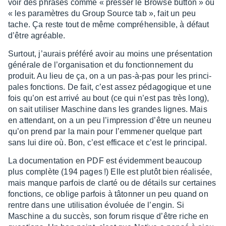
voir des phrases comme « pres­ser le Browse button » ou
« les para­mètres du Group Source tab », fait un peu
tache. Ça reste tout de même compré­hen­sible, à défaut
d’être agréable.
Surtout, j’au­rais préféré avoir au moins une présen­ta­tion
géné­rale de l’or­ga­ni­sa­tion et du fonc­tion­ne­ment du
produit. Au lieu de ça, on a un pas-à-pas pour les prin­ci­
pales fonc­tions. De fait, c’est assez péda­go­gique et une
fois qu’on est arrivé au bout (ce qui n’est pas très long),
on sait utili­ser Maschine dans les grandes lignes. Mais
en atten­dant, on a un peu l’im­pres­sion d’être un neuneu
qu’on prend par la main pour l’em­me­ner quelque part
sans lui dire où. Bon, c’est effi­cace et c’est le prin­ci­pal.
La docu­men­ta­tion en PDF est évidem­ment beau­coup
plus complète (194 pages !) Elle est plutôt bien réali­sée,
mais manque parfois de clarté ou de détails sur certaines
fonc­tions, ce oblige parfois à tâton­ner un peu quand on
rentre dans une utili­sa­tion évoluée de l’en­gin. Si
Maschine a du succès, son forum risque d’être riche en