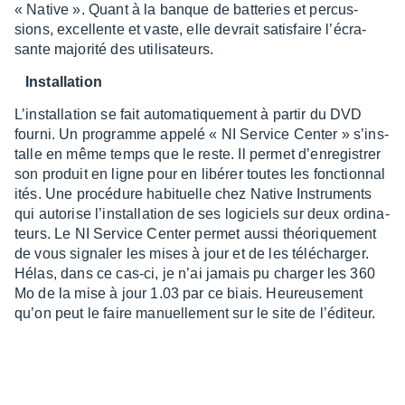
« Native ». Quant à la banque de batte­ries et percus­
sions, excel­lente et vaste, elle devrait satis­faire l’écra­
sante majo­rité des utili­sa­teurs.
Instal­la­tion
L’ins­tal­la­tion se fait auto­ma­tique­ment à partir du DVD
fourni. Un programme appelé « NI Service Center » s’ins­
talle en même temps que le reste. Il permet d’en­re­gis­trer
son produit en ligne pour en libé­rer toutes les fonc­tion­na­l
i­tés. Une procé­dure habi­tuelle chez Native Instru­ments
qui auto­rise l’ins­tal­la­tion de ses logi­ciels sur deux ordi­na­
teurs. Le NI Service Center permet aussi théo­rique­ment
de vous signa­ler les mises à jour et de les télé­char­ger.
Hélas, dans ce cas-ci, je n’ai jamais pu char­ger les 360
Mo de la mise à jour 1.03 par ce biais. Heureu­se­ment
qu’on peut le faire manuel­le­ment sur le site de l’édi­teur.