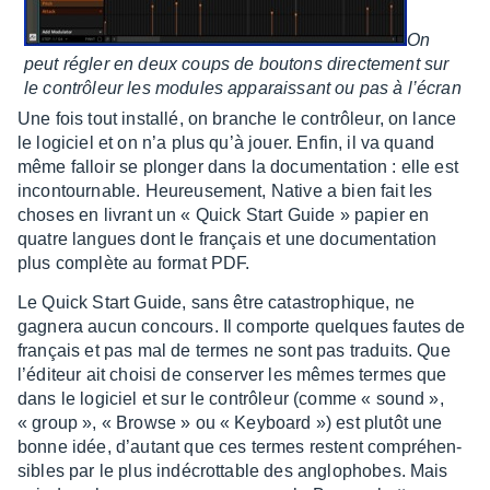
On
peut régler en deux coups de boutons direc­te­ment sur
le contrô­leur les modules appa­rais­sant ou pas à l’écran
Une fois tout installé, on branche le contrô­leur, on lance
le logi­ciel et on n’a plus qu’à jouer. Enfin, il va quand
même falloir se plon­ger dans la docu­men­ta­tion : elle est
incon­tour­nable. Heureu­se­ment, Native a bien fait les
choses en livrant un « Quick Start Guide » papier en
quatre langues dont le français et une docu­men­ta­tion
plus complète au format PDF.
Le Quick Start Guide, sans être catas­tro­phique, ne
gagnera aucun concours. Il comporte quelques fautes de
français et pas mal de termes ne sont pas traduits. Que
l’édi­teur ait choisi de conser­ver les mêmes termes que
dans le logi­ciel et sur le contrô­leur (comme « sound »,
« group », « Browse » ou « Keyboard ») est plutôt une
bonne idée, d’au­tant que ces termes restent compré­hen­
sibles par le plus indé­crot­table des anglo­phobes. Mais