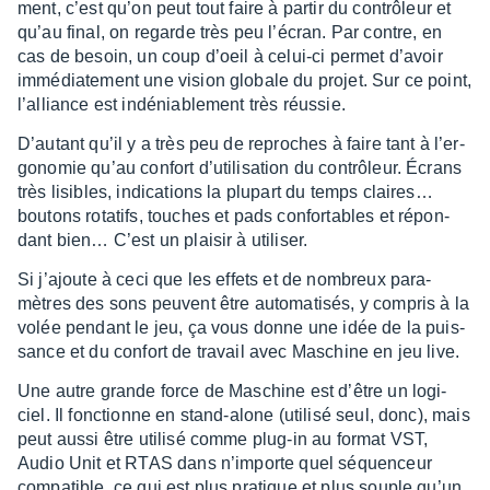
ment, c’est qu’on peut tout faire à partir du contrô­leur et
qu’au final, on regarde très peu l’écran. Par contre, en
cas de besoin, un coup d’oeil à celui-ci permet d’avoir
immé­dia­te­ment une vision globale du projet. Sur ce point,
l’al­liance est indé­nia­ble­ment très réus­sie.
D’au­tant qu’il y a très peu de reproches à faire tant à l’er­
go­no­mie qu’au confort d’uti­li­sa­tion du contrô­leur. Écrans
très lisibles, indi­ca­tions la plupart du temps clai­res…
boutons rota­tifs, touches et pads confor­tables et répon­
dant bien… C’est un plai­sir à utili­ser.
Si j’ajoute à ceci que les effets et de nombreux para­
mètres des sons peuvent être auto­ma­ti­sés, y compris à la
volée pendant le jeu, ça vous donne une idée de la puis­
sance et du confort de travail avec Maschine en jeu live.
Une autre grande force de Maschine est d’être un logi­
ciel. Il fonc­tionne en stand-alone (utilisé seul, donc), mais
peut aussi être utilisé comme plug-in au format VST,
Audio Unit et RTAS dans n’im­porte quel séquen­ceur
compa­tible, ce qui est plus pratique et plus souple qu’un