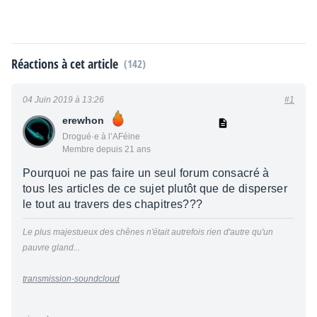
Réactions à cet article
(142)
04 Juin 2019 à 13:26
#1
erewhon
Drogué·e à l’AFéine
Membre depuis 21 ans
Pourquoi ne pas faire un seul forum consacré à
tous les articles de ce sujet plutôt que de disperser
le tout au travers des chapitres???
Le plus majestueux des chênes n'était autrefois rien d'autre qu'un
pauvre gland...
transmission-soundcloud