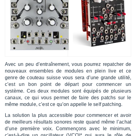
Avec un peu d’en­traî­ne­ment, vous pour­rez repat­cher de
nouveaux ensembles de modules en plein live et ce
genre de couteau suisse vous sera d’une grande utilité,
c’est un bon point de départ pour commen­cer un
système. Ces deux modules sont équi­pés de plusieurs
canaux, ce qui vous permet de faire des patchs sur le
même module, c’est ce qu’on appelle le self patching.
La solu­tion la plus acces­sible pour commen­cer et avoir
de meilleurs résul­tats sonores reste quand même l’achat
d’une première voix. Commençons avec le mini­mum,
c’est-à-dire un oscil­la­teur (VCO)* qui aura le rôle de