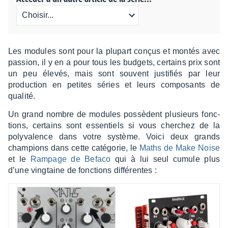
Les modules sont pour la plupart conçus et montés avec
passion, il y en a pour tous les budgets, certains prix sont
un peu élevés, mais sont souvent justi­fiés par leur
produc­tion en petites séries et leurs compo­sants de
qualité.
Un grand nombre de modules possèdent plusieurs fonc­
tions, certains sont essen­tiels si vous cher­chez de la
poly­va­lence dans votre système. Voici deux grands
cham­pions dans cette caté­go­rie, le
Maths de Make Noise
et le
Rampage de Befaco
qui à lui seul cumule plus
d’une ving­taine de fonc­tions diffé­rentes :