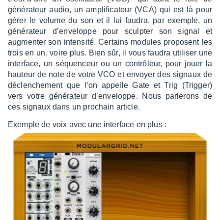
géné­ra­teur audio, un ampli­fi­ca­teur (VCA) qui est là pour
gérer le volume du son et il lui faudra, par exemple, un
géné­ra­teur d’en­ve­loppe pour sculp­ter son signal et
augmen­ter son inten­sité. Certains modules proposent les
trois en un, voire plus. Bien sûr, il vous faudra utili­ser une
inter­face, un séquen­ceur ou un contrô­leur, pour jouer la
hauteur de note de votre VCO et envoyer des signaux de
déclen­che­ment que l’on appelle Gate et Trig (Trig­ger)
vers votre géné­ra­teur d’en­ve­loppe. Nous parle­rons de
ces signaux dans un prochain article.
Exemple de voix avec une inter­face en plus :