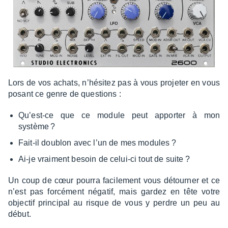
Lors de vos achats, n’hé­si­tez pas à vous proje­ter en vous
posant ce genre de ques­tions :
Qu’est-ce que ce module peut appor­ter à mon
système ?
Fait-il doublon avec l’un de mes modules ?
Ai-je vrai­ment besoin de celui-ci tout de suite ?
Un coup de cœur pourra faci­le­ment vous détour­ner et ce
n’est pas forcé­ment néga­tif, mais gardez en tête votre
objec­tif prin­ci­pal au risque de vous y perdre un peu au
début.