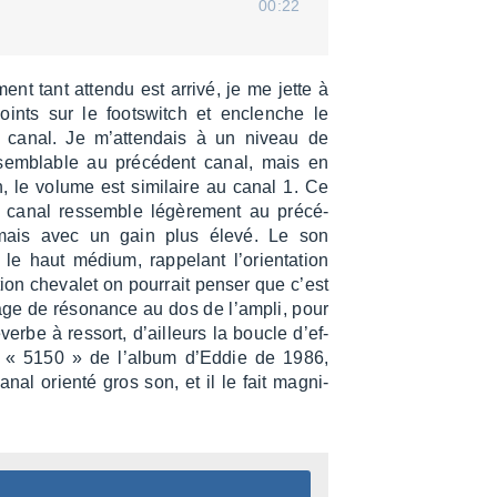
00:22
nt tant attendu est arrivé, je me jette à
oints sur le foots­witch et enclenche le
r canal. Je m’at­ten­dais à un niveau de
 semblable au précé­dent canal, mais en
n, le volume est simi­laire au canal 1. Ce
r canal ressemble légè­re­ment au précé­
mais avec un gain plus élevé. Le son
 haut médium, rappe­lant l’orien­ta­tion
on cheva­let on pour­rait penser que c’est
age de réso­nance au dos de l’am­pli, pour
erbe à ressort, d’ailleurs la boucle d’ef­
iff « 5150 » de l’al­bum d’Ed­die de 1986,
l orienté gros son, et il le fait magni­