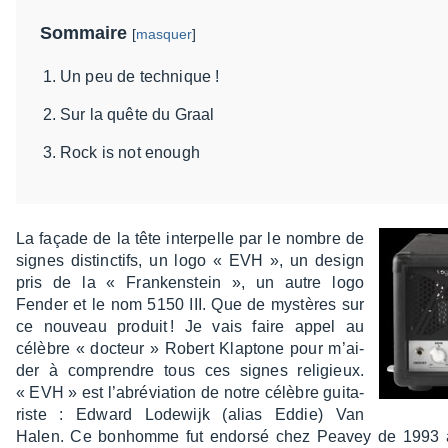
Sommaire
[
masquer
]
Un peu de technique !
Sur la quête du Graal
Rock is not enough
La façade de la tête inter­pelle par le nombre de
signes distinc­tifs, un logo « EVH », un design
pris de la « Fran­ken­stein », un autre logo
Fender et le nom 5150 III. Que de mystères sur
ce nouveau produit ! Je vais faire appel au
célèbre « docteur » Robert Klap­tone pour m’ai­
der à comprendre tous ces signes reli­gieux.
« EVH » est l’abré­via­tion de notre célèbre guita­
riste : Edward Lode­wijk (alias Eddie) Van
Halen. Ce bonhomme fut endorsé chez Peavey de 1993 à 20