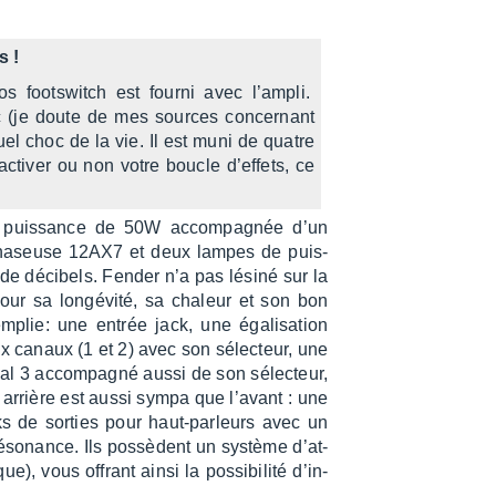
s !
 foots­witch est fourni avec l’am­pli.
c (je doute de mes sources concer­nant
quel choc de la vie. Il est muni de quatre
­ti­ver ou non votre boucle d’ef­fets, ce
ne puis­sance de 50W accom­pa­gnée d’un
ha­seuse 12AX7 et deux lampes de puis­
e déci­bels. Fender n’a pas lésiné sur la
our sa longé­vité, sa chaleur et son bon
mplie: une entrée jack, une égali­sa­tion
canaux (1 et 2) avec son sélec­teur, une
l 3 accom­pa­gné aussi de son sélec­teur,
rrière est aussi sympa que l’avant : une
ks de sorties pour haut-parleurs avec un
réso­nance. Ils possèdent un système d’at­
), vous offrant ainsi la possi­bi­lité d’in­