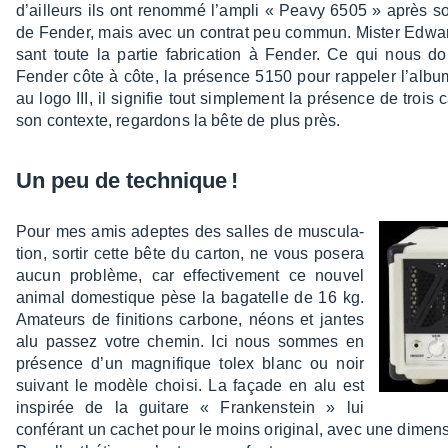
d’ailleurs ils ont renommé l’am­pli « Peavy 6505 » après so
de Fender, mais avec un contrat peu commun. Mister Edwar
sant toute la partie fabri­ca­tion à Fender. Ce qui nous do
Fender côte à côte, la présence 5150 pour rappe­ler l’al­bu
au logo III, il signi­fie tout simple­ment la présence de troi
son contexte, regar­dons la bête de plus près.
Un peu de tech­nique !
Pour mes amis adeptes des salles de muscu­la­
tion, sortir cette bête du carton, ne vous posera
aucun problème, car effec­ti­ve­ment ce nouvel
animal domes­tique pèse la baga­telle de 16 kg.
Amateurs de fini­tions carbone, néons et jantes
alu passez votre chemin. Ici nous sommes en
présence d’un magni­fique tolex blanc ou noir
suivant le modèle choisi. La façade en alu est
inspi­rée de la guitare « Fran­ken­stein » lui
confé­rant un cachet pour le moins origi­nal, avec une dimen­