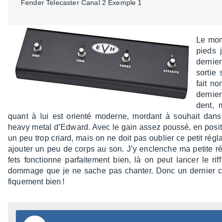
Fender Tele­cas­ter Canal 2 Exemple 1
Le mome
pieds j
dernie
sortie
fait no
dernie
dent, 
quant à lui est orienté moderne, mordant à souhait dans le
heavy metal d’Ed­ward. Avec le gain assez poussé, en posi­ti
un peu trop criard, mais on ne doit pas oublier ce petit régl
ajou­ter un peu de corps au son. J’y enclenche ma petite rév
fets fonc­tionne parfai­te­ment bien, là on peut lancer le r
dommage que je ne sache pas chan­ter. Donc un dernier cana
fique­ment bien !