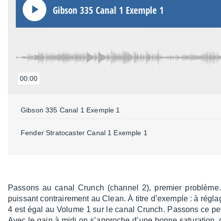
Gibson 335 Canal 1 Exemple 1
00:00
Gibson 335 Canal 1 Exemple 1
Fender Stra­to­cas­ter Canal 1 Exemple 1
Passons au canal Crunch (chan­nel 2), premier problè­m
puis­sant contrai­re­ment au Clean. À titre d’exemple : à rég
4 est égal au Volume 1 sur le canal Crunch. Passons ce petit
Avec le gain à midi on s’ap­proche d’une bonne satu­ra­tion