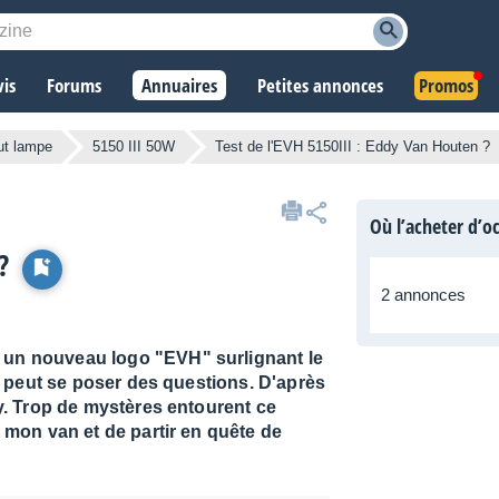
vis
Forums
Annuaires
Petites annonces
Promos
ut lampe
5150 III 50W
Test de l'EVH 5150III : Eddy Van Houten ?
Où l’acheter d’o
?
2 annonces
t un nouveau logo "EVH" surlignant le
 on peut se poser des questions. D'après
y. Trop de mystères entourent ce
 mon van et de partir en quête de