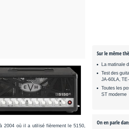
Sur le même th
La matinale 
Test des guit
JA-60LA, TE
Toutes les po
ST moderne
On en parle dan
04 où il a utilisé fière­ment le 5150,