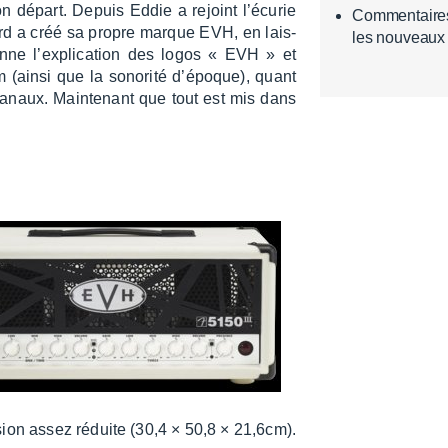
n départ. Depuis Eddie a rejoint l’écu­rie
Commentaires 
d a créé sa propre marque EVH, en lais­
les nouveaux
nne l’ex­pli­ca­tion des logos « EVH » et
m (ainsi que la sono­rité d’époque), quant
s canaux. Main­te­nant que tout est mis dans
sion assez réduite (30,4 × 50,8 × 21,6cm).