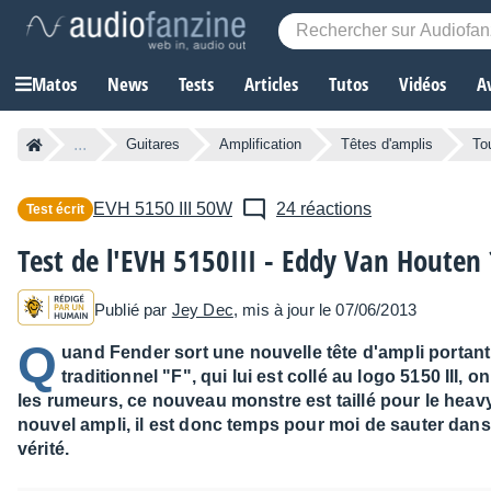
Matos
News
Tests
Articles
Tutos
Vidéos
A
...
Guitares
Amplification
Têtes d'amplis
To
EVH
5150 III 50W
24 réactions
Test écrit
Test de l'EVH 5150III - Eddy Van Houten 
Publié par
Jey Dec
, mis à jour le 07/06/2013
Q
uand Fender sort une nouvelle tête d'ampli portan
traditionnel "F", qui lui est collé au logo 5150 III,
les rumeurs, ce nouveau monstre est taillé pour le heav
nouvel ampli, il est donc temps pour moi de sauter dans
vérité.