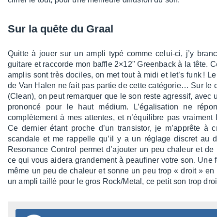
Sur la quête du Graal
Quitte à jouer sur un ampli typé comme celui-ci, j’y bra
guitare et raccorde mon baffle 2×12" Green­back à la tête. C
amplis sont très dociles, on met tout à midi et let’s funk ! L
de Van Halen ne fait pas partie de cette caté­go­rie… Sur le 
(Clean), on peut remarquer que le son reste agres­sif, avec 
prononcé pour le haut médium. L’éga­li­sa­tion ne répo
complè­te­ment à mes attentes, et n’équi­libre pas vrai­ment 
Ce dernier étant proche d’un tran­sis­tor, je m’ap­prête à c
scan­dale et me rappelle qu’il y a un réglage discret au 
Reso­nance Control permet d’ajou­ter un peu chaleur et de
ce qui vous aidera gran­de­ment à peau­fi­ner votre son. Une 
même un peu de chaleur et sonne un peu trop « droit » en
un ampli taillé pour le gros Rock/Metal, ce petit son trop dr