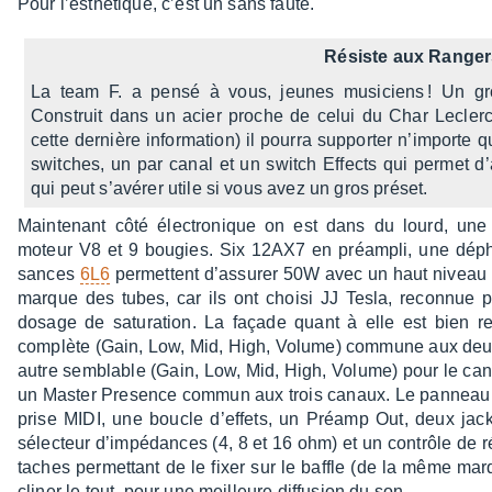
Pour l’es­thé­tique, c’est un sans faute.
Résiste aux Ranger
La team F. a pensé à vous, jeunes musi­ciens ! Un gros
Construit dans un acier proche de celui du Char Lecler
cette dernière infor­ma­tion) il pourra suppor­ter n’im­porte 
switches, un par canal et un switch Effects qui permet d’ac
qui peut s’avé­rer utile si vous avez un gros préset.
Main­te­nant côté élec­tro­nique on est dans du lourd, u
moteur V8 et 9 bougies. Six 12AX7 en préam­pli, une dép
sances
6L6
permettent d’as­su­rer 50W avec un haut niveau d
marque des tubes, car ils ont choisi JJ Tesla, recon­nue p
dosage de satu­ra­tion. La façade quant à elle est bien re
complète (Gain, Low, Mid, High, Volume) commune aux deux 
autre semblable (Gain, Low, Mid, High, Volume) pour le cana
un Master Presence commun aux trois canaux. Le panneau a
prise MIDI, une boucle d’ef­fets, un Préamp Out, deux jac
sélec­teur d’im­pé­dances (4, 8 et 16 ohm) et un contrôle de 
taches permet­tant de le fixer sur le baffle (de la même marque
cli­ner le tout, pour une meilleure diffu­sion du son.