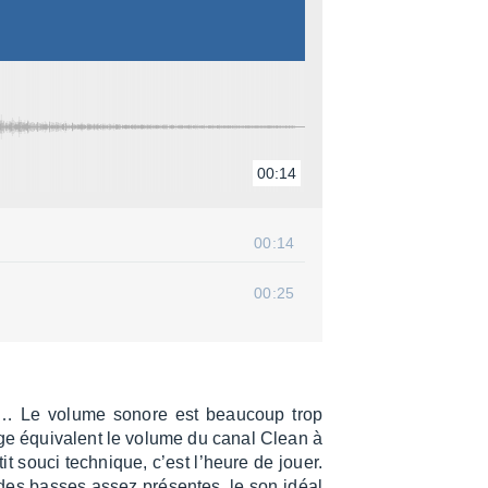
00:14
00:14
00:25
e… Le volume sonore est beau­coup trop
lage équi­valent le volume du canal Clean à
 souci tech­nique, c’est l’heure de jouer.
, des basses assez présentes, le son idéal