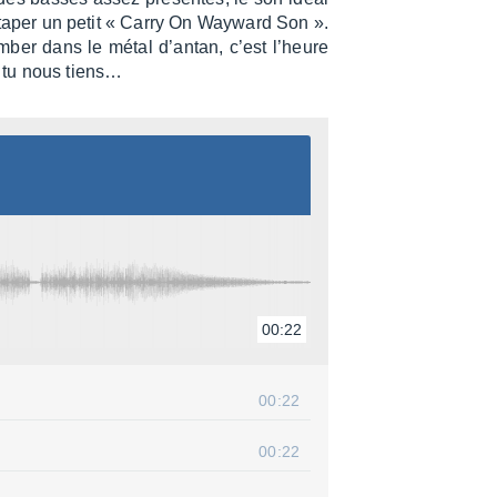
 taper un petit « Carry On Wayward Son ».
ber dans le métal d’an­tan, c’est l’heure
nd tu nous tiens…
00:22
00:22
00:22