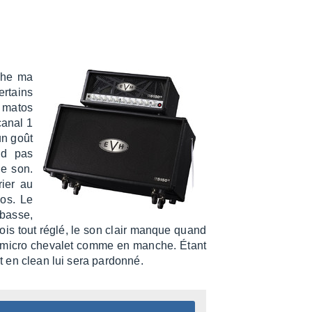
nche ma
ertains
e matos
canal 1
un goût
nd pas
le son.
rier au
dos. Le
 basse,
fois tout réglé, le son clair manque quand
 micro cheva­let comme en manche. Étant
oit en clean lui sera pardonné.