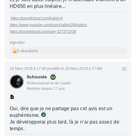
HD650 en plus linéaire...
https://soundcloud.com/hakim-fr
https://www.youtube.com/user/Hakim2M/videos
https://soundcloud.com/user-527271038
signaler
2 réactions
28 Mars 2018 à 17:48 (modifié le 28 Mars 2018 à 17:48)
#2
Schizoide
Professionnel·le de l’audio
Membre depuis 17 ans
Oui, dire que je ne partage pas cet avis est un
euphémisme.
Je développerai plus tard, là je n’ai pas assez de
temps.