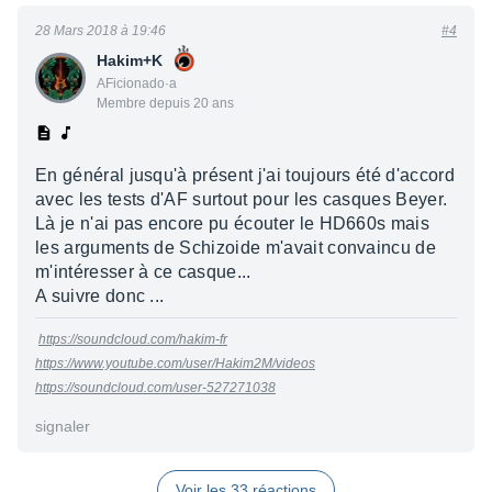
28 Mars 2018 à 19:46
#4
Hakim+K
AFicionado·a
Membre depuis 20 ans
En général jusqu'à présent j'ai toujours été d'accord
avec les tests d'AF surtout pour les casques Beyer.
Là je n'ai pas encore pu écouter le HD660s mais
les arguments de Schizoide m'avait convaincu de
m'intéresser à ce casque...
A suivre donc ...
https://soundcloud.com/hakim-fr
https://www.youtube.com/user/Hakim2M/videos
https://soundcloud.com/user-527271038
signaler
Voir les 33 réactions