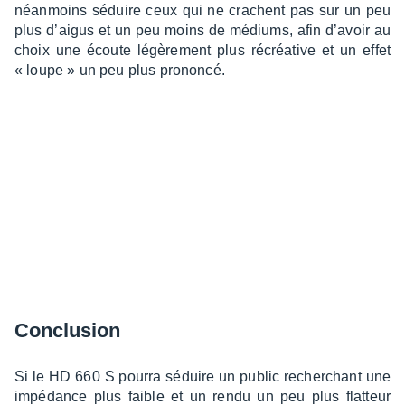
néan­moins séduire ceux qui ne crachent pas sur un peu
plus d’ai­gus et un peu moins de médiums, afin d’avoir au
choix une écoute légè­re­ment plus récréa­tive et un effet
« loupe » un peu plus prononcé.
Conclu­sion
Si le HD 660 S pourra séduire un public recher­chant une
impé­dance plus faible et un rendu un peu plus flat­teur