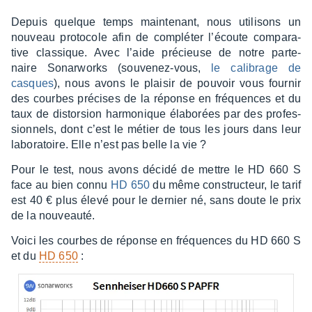
Depuis quelque temps main­te­nant, nous utili­sons un
nouveau proto­cole afin de complé­ter l’écoute compa­ra­
tive clas­sique. Avec l’aide précieuse de notre parte­
naire Sonar­works (souve­nez-vous,
le cali­brage de
casques
), nous avons le plai­sir de pouvoir vous four­nir
des courbes précises de la réponse en fréquences et du
taux de distor­sion harmo­nique élabo­rées par des profes­
sion­nels, dont c’est le métier de tous les jours dans leur
labo­ra­toire. Elle n’est pas belle la vie ?
Pour le test, nous avons décidé de mettre le HD 660 S
face au bien connu
HD 650
du même construc­teur, le tarif
est 40 € plus élevé pour le dernier né, sans doute le prix
de la nouveauté.
Voici les courbes de réponse en fréquences du HD 660 S
et du
HD 650
: