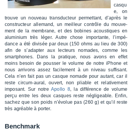
casqu
e, on
trouve un nouveau trans­duc­teur permet­tant, d’après le
construc­teur alle­mand, un meilleur contrôle du mouve­
ment de la membrane, et des bobines acous­tiques en
alumi­nium très léger. Autre chose impor­tante, l’im­pé­
dance a été divi­sée par deux (150 ohms au lieu de 300)
afin de s’adap­ter aux lecteurs nomades, comme les
smart­phones. Dans la pratique, nous avons en effet
moins besoin de pous­ser le volume de notre iPhone et
nous arri­vons assez faci­le­ment à un niveau suffi­sant.
Cela n’en fait pas un casque nomade pour autant, car il
reste circum-aural, ouvert, non pliable et rela­ti­ve­ment
impo­sant. Sur notre
Apollo 8
, la diffé­rence de volume
perçu entre les deux casques reste négli­geable. Enfin,
sachez que son poids n’évo­lue pas (260 g) et qu’il reste
très agréable à porter.
Bench­mark