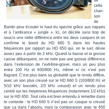
de
cette
chan­
son
de
Bambi pour écou­ter le haut du spectre grâce aux nappes
et à l’am­biance « jungle ». Ici, on décèle sans trop de
soucis une nette diffé­rence entre les deux casques et on
confirme le boost du HD 660 S dans les hautes
fréquences par rapport au HD 650 qui, on le sait, dévie
assez peu à partir de 2 kHz. Quand la basse et la grosse
caisse débarquent, on ne note pas une grosse diffé­rence
dans l’ex­ten­sion de l’ex­trême-grave, mais un peu plus
entre 100 Hz et 800/900 Hz, même si ce n’est pas
flagrant. C’est plus dans sa globa­lité que le rendu diffère,
avec un son plus creusé sur le HD 660 S (100/800 Hz et
5/10 kHz boos­tés, 2/3 kHz creusé) et un rendu plus
centré sur les moyennes fréquences (notam­ment 1/2 kHz)
sur le HD 650. Tout cela est bien entendu à remettre dans
le contexte : le HD 660 S n’est pas un casque si creusé
que ça dans l’ab­solu, mais la compa­rai­son avec le 650