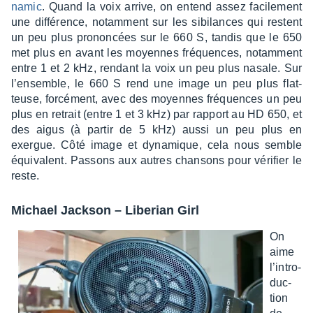
na­mic
. Quand la voix arrive, on entend assez faci­le­ment
une diffé­rence, notam­ment sur les sibi­lances qui restent
un peu plus pronon­cées sur le 660 S, tandis que le 650
met plus en avant les moyennes fréquences, notam­ment
entre 1 et 2 kHz, rendant la voix un peu plus nasale. Sur
l’en­semble, le 660 S rend une image un peu plus flat­
teuse, forcé­ment, avec des moyennes fréquences un peu
plus en retrait (entre 1 et 3 kHz) par rapport au HD 650, et
des aigus (à partir de 5 kHz) aussi un peu plus en
exergue. Côté image et dyna­mique, cela nous semble
équi­valent. Passons aux autres chan­sons pour véri­fier le
reste.
Michael Jack­son – Libe­rian Girl
On
aime
l’in­tro­
duc­
tion