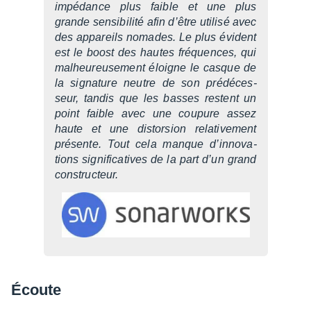
impé­dance plus faible et une plus
grande sensi­bi­lité afin d’être utilisé avec
des appa­reils nomades. Le plus évident
est le boost des hautes fréquences, qui
malheu­reu­se­ment éloigne le casque de
la signa­ture neutre de son prédé­ces­
seur, tandis que les basses restent un
point faible avec une coupure assez
haute et une distor­sion rela­ti­ve­ment
présente. Tout cela manque d’in­no­va­
tions signi­fi­ca­tives de la part d’un grand
construc­teur.
Écoute