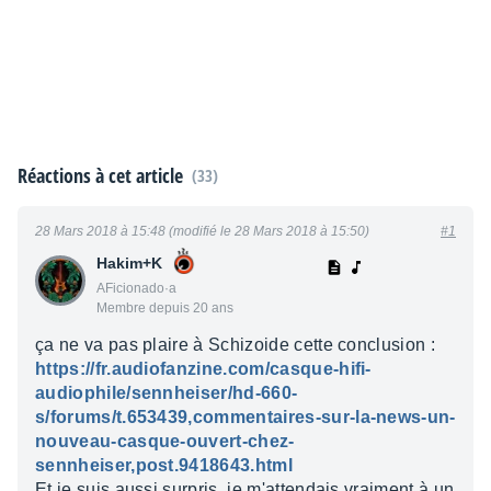
Réactions à cet article
(33)
28 Mars 2018 à 15:48 (modifié le 28 Mars 2018 à 15:50)
#1
Hakim+K
AFicionado·a
Membre depuis 20 ans
ça ne va pas plaire à Schizoide cette conclusion :
https://fr.audiofanzine.com/casque-hifi-
audiophile/sennheiser/hd-660-
s/forums/t.653439,commentaires-sur-la-news-un-
nouveau-casque-ouvert-chez-
sennheiser,post.9418643.html
Et je suis aussi surpris, je m'attendais vraiment à un