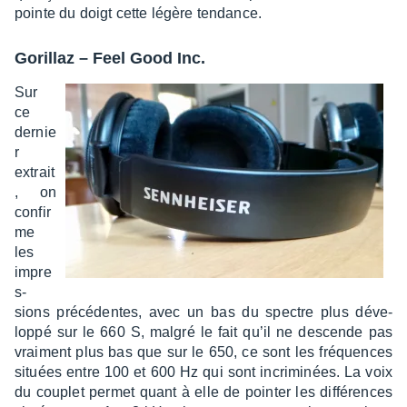
pointe du doigt cette légère tendance.
Gorillaz – Feel Good Inc.
Sur
ce
dernie
r
extrait
, on
confir
me
les
impre
s­
sions précé­dentes, avec un bas du spectre plus déve­
loppé sur le 660 S, malgré le fait qu’il ne descende pas
vrai­ment plus bas que sur le 650, ce sont les fréquences
situées entre 100 et 600 Hz qui sont incri­mi­nées. La voix
du couplet permet quant à elle de poin­ter les diffé­rences