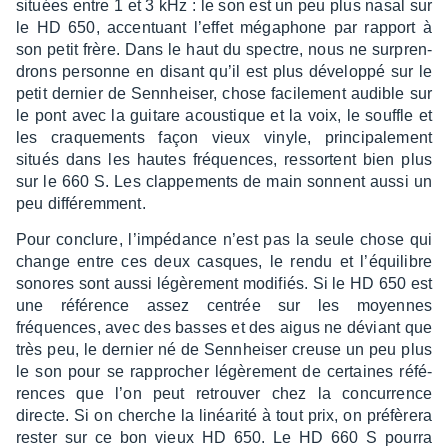
situées entre 1 et 3 kHz : le son est un peu plus nasal sur
le HD 650, accen­tuant l’ef­fet méga­phone par rapport à
son petit frère. Dans le haut du spectre, nous ne surpren­
drons personne en disant qu’il est plus déve­loppé sur le
petit dernier de Senn­hei­ser, chose faci­le­ment audible sur
le pont avec la guitare acous­tique et la voix, le souffle et
les craque­ments façon vieux vinyle, prin­ci­pa­le­ment
situés dans les hautes fréquences, ressortent bien plus
sur le 660 S. Les clap­pe­ments de main sonnent aussi un
peu diffé­rem­ment.
Pour conclure, l’im­pé­dance n’est pas la seule chose qui
change entre ces deux casques, le rendu et l’équi­libre
sonores sont aussi légè­re­ment modi­fiés. Si le HD 650 est
une réfé­rence assez centrée sur les moyennes
fréquences, avec des basses et des aigus ne déviant que
très peu, le dernier né de Senn­hei­ser creuse un peu plus
le son pour se rappro­cher légè­re­ment de certaines réfé­
rences que l’on peut retrou­ver chez la concur­rence
directe. Si on cherche la linéa­rité à tout prix, on préfè­rera
rester sur ce bon vieux HD 650. Le HD 660 S pourra