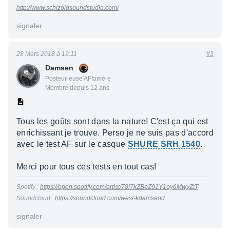
http://www.schizoidsoundstudio.com/
signaler
28 Mars 2018 à 19:11
#3
Damsen
Posteur·euse AFfamé·e
Membre depuis 12 ans
Tous les goûts sont dans la nature! C'est ça qui est
enrichissant je trouve. Perso je ne suis pas d'accord
avec le test AF sur le casque
SHURE SRH 1540
.
Merci pour tous ces tests en tout cas!
Spotify :
https://open.spotify.com/artist/78I7kZBeZ01Y1oy6MwyZtT
Soundcloud :
https://soundcloud.com/west-kdamsend
signaler