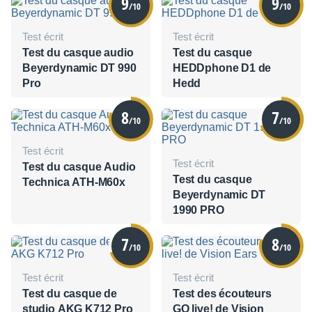
9
9
/10
/10
Test écrit
Test écrit
Test du casque audio
Test du casque
Beyerdynamic DT 990
HEDDphone D1 de
Pro
Hedd
8
7
/10
/10
Test écrit
Test écrit
Test du casque Audio
Test du casque
Technica ATH-M60x
Beyerdynamic DT
1990 PRO
7
8
/10
/10
Test écrit
Test écrit
Test du casque de
Test des écouteurs
studio AKG K712 Pro
GO live! de Vision