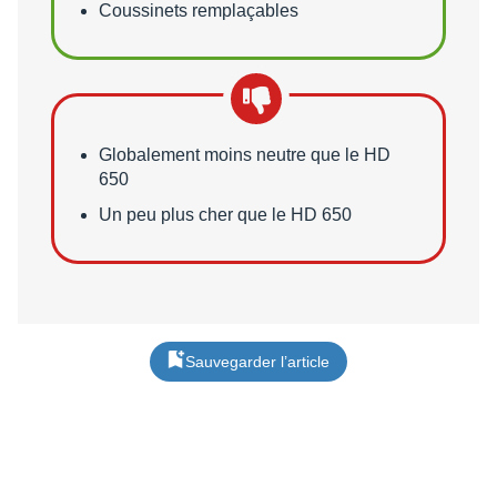
Coussinets remplaçables
Points faibles
Globalement moins neutre que le HD
650
Un peu plus cher que le HD 650
Sauvegarder l’article