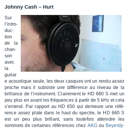
Johnny Cash – Hurt
Sur
l’in­tro­
duc­
tion
de la
chan­
son
avec
la
guitar
e acous­tique seule, les deux casques ont un rendu assez
proche mais il subsiste une diffé­rence au niveau de la
brillance de l’ins­tru­ment. Clai­re­ment le HD 660 S met un
peu plus en avant les fréquences à partir de 5 kHz et cela
s’en­tend. Par rapport au HD 650 qui demeure une réfé­
rence assez plate dans le haut du spectre, le HD 660 S
est un peu plus brillant, sans toute­fois atteindre les
sommets de certaines réfé­rences chez
AKG
ou
Beyer­dy­