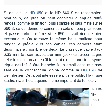
Si de loin, le
HD 650
et le HD 660 S se ressemblent
beau­coup, de près on peut consta­ter quelques diffé­
rences, comme la fini­tion, plus sombre et plus mate sur le
660 S, ce qui donne forcé­ment un côté un peu plus sobre
et passe-partout, même si le 650 n’avait rien de bien
excen­trique. On retrouve la même belle mallette pour
ranger le précieux et ses câbles, ces derniers étant
désor­mais au nombre de deux. Le clas­sique câble Jack
6,35 mm (et son adap­ta­teur mini-jack) est accom­pa­gné
cette fois-ci d’un autre câble muni d’un connec­teur symé­
trique destiné à être bran­ché à un ampli casque dispo­
sant de la connec­tique idoine comme le
HD 820
de
Senn­hei­ser. Cet ajout inté­res­sera plus le public Hi-Fi que
studio, mais il était quand même impor­tant de le noter.
À l’in­
té­
rieur
du