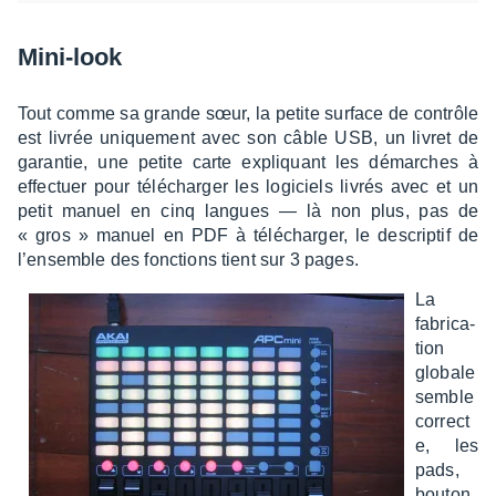
Mini-look
Tout comme sa grande sœur, la petite surface de contrôle
est livrée unique­ment avec son câble USB, un livret de
garan­tie, une petite carte expliquant les démarches à
effec­tuer pour télé­char­ger les logi­ciels livrés avec et un
petit manuel en cinq langues — là non plus, pas de
« gros » manuel en PDF à télé­char­ger, le descrip­tif de
l’en­semble des fonc­tions tient sur 3 pages.
La
fabri­ca­
tion
globale
semble
correct
e, les
pads,
bouton