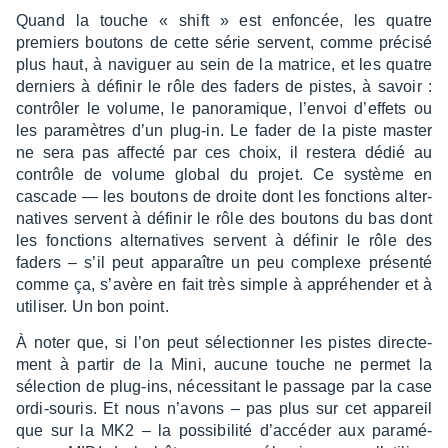
Quand la touche « shift » est enfon­cée, les quatre
premiers boutons de cette série servent, comme précisé
plus haut, à navi­guer au sein de la matrice, et les quatre
derniers à défi­nir le rôle des faders de pistes, à savoir :
contrô­ler le volume, le pano­ra­mique, l’en­voi d’ef­fets ou
les para­mètres d’un plug-in. Le fader de la piste master
ne sera pas affecté par ces choix, il restera dédié au
contrôle de volume global du projet. Ce système en
cascade — les boutons de droite dont les fonc­tions alter­
na­tives servent à défi­nir le rôle des boutons du bas dont
les fonc­tions alter­na­tives servent à défi­nir le rôle des
faders – s’il peut appa­raître un peu complexe présenté
comme ça, s’avère en fait très simple à appré­hen­der et à
utili­ser. Un bon point.
À noter que, si l’on peut sélec­tion­ner les pistes direc­te­
ment à partir de la Mini, aucune touche ne permet la
sélec­tion de plug-ins, néces­si­tant le passage par la case
ordi-souris. Et nous n’avons – pas plus sur cet appa­reil
que sur la MK2 – la possi­bi­lité d’ac­cé­der aux para­mé­