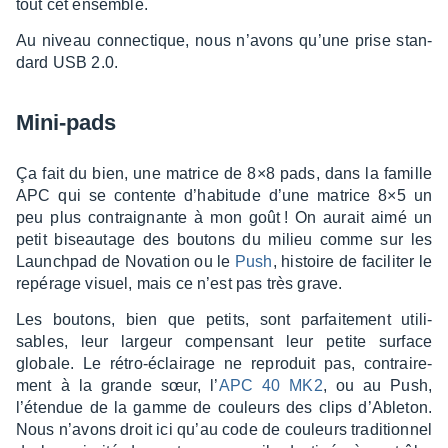
tout cet ensemble.
Au niveau connec­tique, nous n’avons qu’une prise stan­
dard USB 2.0.
Mini-pads
Ça fait du bien, une matrice de 8×8 pads, dans la famille
APC qui se contente d’ha­bi­tude d’une matrice 8×5 un
peu plus contrai­gnante à mon goût ! On aurait aimé un
petit biseau­tage des boutons du milieu comme sur les
Launch­pad de Nova­tion ou le
Push
, histoire de faci­li­ter le
repé­rage visuel, mais ce n’est pas très grave.
Les boutons, bien que petits, sont parfai­te­ment utili­
sables, leur largeur compen­sant leur petite surface
globale. Le rétro-éclai­rage ne repro­duit pas, contrai­re­
ment à la grande sœur, l’
APC 40 MK2
, ou au Push,
l’éten­due de la gamme de couleurs des clips d’Able­ton.
Nous n’avons droit ici qu’au code de couleurs tradi­tion­nel