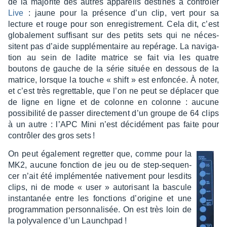
de la majo­rité des autres appa­reils desti­nés à contrô­ler
Live
: jaune pour la présence d’un clip, vert pour sa
lecture et rouge pour son enre­gis­tre­ment. Cela dit, c’est
globa­le­ment suffi­sant sur des petits sets qui ne néces­
sitent pas d’aide supplé­men­taire au repé­rage. La navi­ga­
tion au sein de ladite matrice se fait via les quatre
boutons de gauche de la série située en dessous de la
matrice, lorsque la touche « shift » est enfon­cée. À noter,
et c’est très regret­table, que l’on ne peut se dépla­cer que
de ligne en ligne et de colonne en colonne : aucune
possi­bi­lité de passer direc­te­ment d’un groupe de 64 clips
à un autre : l’APC Mini n’est déci­dé­ment pas faite pour
contrô­ler des gros sets !
On peut égale­ment regret­ter que, comme pour la
MK2, aucune fonc­tion de jeu ou de step-sequen­
cer n’ait été implé­men­tée nati­ve­ment pour lesdits
clips, ni de mode « user » auto­ri­sant la bascule
instan­ta­née entre les fonc­tions d’ori­gine et une
program­ma­tion person­na­li­sée. On est très loin de
la poly­va­lence d’un Launch­pad !