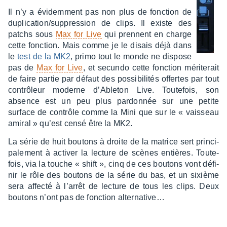
Il n’y a évidem­ment pas non plus de fonc­tion de
dupli­ca­tion/suppres­sion de clips. Il existe des
patchs sous
Max for Live
qui prennent en charge
cette fonc­tion. Mais comme je le disais déjà dans
le
test de la MK2
, primo tout le monde ne dispose
pas de
Max for Live
, et secundo cette fonc­tion méri­te­rait
de faire partie par défaut des possi­bi­li­tés offertes par tout
contrô­leur moderne d’Able­ton Live. Toute­fois, son
absence est un peu plus pardon­née sur une petite
surface de contrôle comme la Mini que sur le « vais­seau
amiral » qu’est censé être la MK2.
La série de huit boutons à droite de la matrice sert prin­ci­
pa­le­ment à acti­ver la lecture de scènes entières. Toute­
fois, via la touche « shift », cinq de ces boutons vont défi­
nir le rôle des boutons de la série du bas, et un sixième
sera affecté à l’ar­rêt de lecture de tous les clips. Deux
boutons n’ont pas de fonc­tion alter­na­ti­ve…