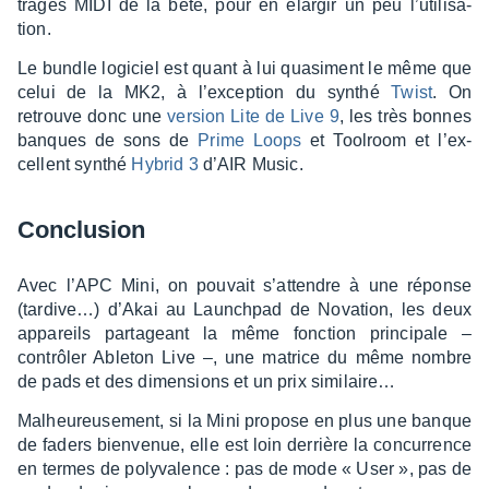
trages MIDI de la bête, pour en élar­gir un peu l’uti­li­sa­
tion.
Le bundle logi­ciel est quant à lui quasi­ment le même que
celui de la MK2, à l’ex­cep­tion du synthé
Twist
. On
retrouve donc une
version Lite de Live 9
, les très bonnes
banques de sons de
Prime Loops
et Tool­room et l’ex­
cellent synthé
Hybrid 3
d’AIR Music.
Conclu­sion
Avec l’APC Mini, on pouvait s’at­tendre à une réponse
(tardi­ve…) d’Akai au Launch­pad de Nova­tion, les deux
appa­reils parta­geant la même fonc­tion prin­ci­pale –
contrô­ler Able­ton Live –, une matrice du même nombre
de pads et des dimen­sions et un prix simi­lai­re…
Malheu­reu­se­ment, si la Mini propose en plus une banque
de faders bien­ve­nue, elle est loin derrière la concur­rence
en termes de poly­va­lence : pas de mode « User », pas de