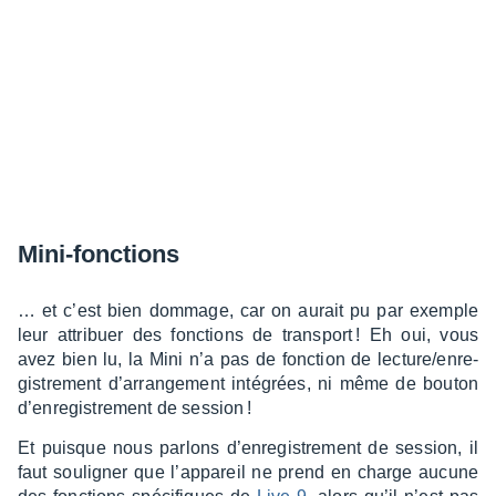
Mini-fonc­tions
… et c’est bien dommage, car on aurait pu par exemple
leur attri­buer des fonc­tions de trans­port ! Eh oui, vous
avez bien lu, la Mini n’a pas de fonc­tion de lecture/enre­
gis­tre­ment d’ar­ran­ge­ment inté­grées, ni même de bouton
d’en­re­gis­tre­ment de session !
Et puisque nous parlons d’en­re­gis­tre­ment de session, il
faut souli­gner que l’ap­pa­reil ne prend en charge aucune