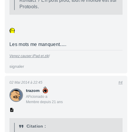
Kontact ? En post prod, tout le monde est sur
Protools.
Les mots me manquent.....
Venez causer iPad et zik
!
signaler
02 Mai 2014 à 22:45
#4
trazom
AFicionado·a
Membre depuis 21 ans
Citation :