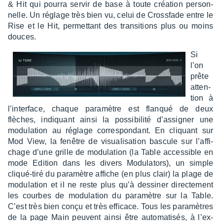
& Hit qui pourra servir de base à toute créa­tion person­
nelle. Un réglage très bien vu, celui de Cross­fade entre le
Rise et le Hit, permet­tant des tran­si­tions plus ou moins
douces.
Si
l’on
prête
atten­
tion à
l’in­ter­face, chaque para­mètre est flanqué de deux
flèches, indiquant ainsi la possi­bi­lité d’as­si­gner une
modu­la­tion au réglage corres­pon­dant. En cliquant sur
Mod View, la fenêtre de visua­li­sa­tion bascule sur l’af­fi­
chage d’une grille de modu­la­tion (la Table acces­sible en
mode Edition dans les divers Modu­la­tors), un simple
cliqué-tiré du para­mètre affiche (en plus clair) la plage de
modu­la­tion et il ne reste plus qu’à dessi­ner direc­te­ment
les courbes de modu­la­tion du para­mètre sur la Table.
C’est très bien conçu et très effi­cace. Tous les para­mètres
de la page Main peuvent ainsi être auto­ma­ti­sés, à l’ex­