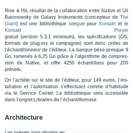
Rise & Hit, résul­tat de la colla­bo­ra­tion entre Native et Uli
Baro­nowsky de Galaxy Instru­ments (concep­teur de
The
Giant
) est une biblio­thèque conçue pour
Kontakt
et le
Kontakt Player
gratuit (version 5.3.1 mini­mum), les spéci­fi­ca­tions (OS,
formats de plug-ins et compa­gnie) sont donc celles de
l’échan­tillon­neur de l’édi­teur. La banque pèse presque 9
Go, rame­nés à 6,25 Go grâce à l’al­go­rithme de compres­
sion de Native, et offre 4250 échan­tillons pour 200
présets.
On l’achète sur le site de l’édi­teur, pour 149 euros, l’ins­
tal­la­tion et l’au­to­ri­sa­tion s’ef­fec­tuant comme d’ha­bi­tude
via le Service Center. La biblio­thèque sera acces­sible
dans l’on­glet Libra­ries de l’échan­tillon­neur.
Archi­tec­ture
Les présets sont répar­tis en