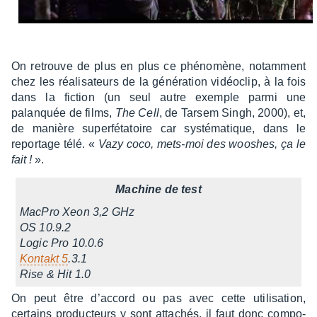
On retrouve de plus en plus ce phéno­mène, notam­ment
chez les réali­sa­teurs de la géné­ra­tion vidéo­clip, à la fois
dans la fiction (un seul autre exemple parmi une
palanquée de films,
The Cell
, de Tarsem Singh, 2000), et,
de manière super­fé­ta­toire car systé­ma­tique, dans le
repor­tage télé. «
Vazy coco, mets-moi des wooshes, ça le
fait !
».
Machine de test
MacPro Xeon 3,2 GHz
OS 10.9.2
Logic Pro 10.0.6
Kontakt 5
.3.1
Rise & Hit 1.0
On peut être d’ac­cord ou pas avec cette utili­sa­tion,
certains produc­teurs y sont atta­chés, il faut donc compo­