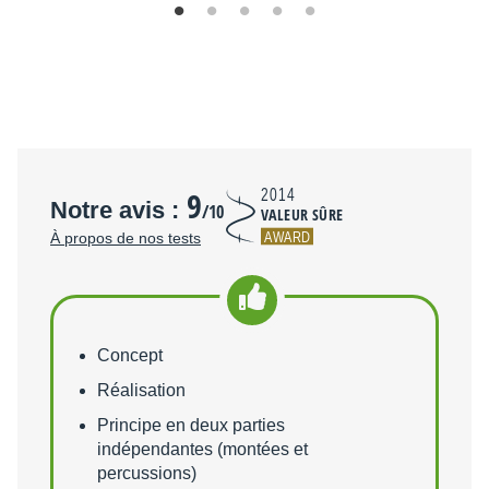
9
2014
Notre avis :
/10
VALEUR SÛRE
AWARD
À propos de nos tests
Points forts
Concept
Réalisation
Principe en deux parties
indépendantes (montées et
percussions)