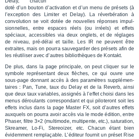
Delay, chacun
doté d’un bouton d’ac­ti­va­tion et d’un menu de présets (à
l’ex­cep­tion des Limi­ter et Delay). La réver­bé­ra­tion à
convo­lu­tion se voit dotée de nouvelles réponses impul­
sion­nelles, entre espaces réels (ou irréels) et effets
spéciaux, acces­sibles via deux onglets, et de réglages
de niveau, pré-délai et taille. Les IR ne peuvent être
extraites, mais on pourra sauve­gar­der des présets afin de
les réuti­li­ser avec d’autres biblio­thèques de Kontakt.
De plus, dans la page prin­ci­pale, on peut cliquer sur le
symbole repré­sen­tant deux flèches, ce qui ouvre une
sous-page donnant accès à des para­mètres supplé­men­
taires : Pan, Tune, taux du Delay et de la Reverb, ainsi
que deux taux variables, assi­gnés à l’ef­fet choisi dans les
menus dérou­lants corres­pon­dant et qui pilo­te­ront soit les
effets inclus dans la page Master FX, soit d’autres effets
auxquels on pourra avoir accès via le mode édition, entre
Phaser, filtre 3×2 (multi­mode, multi­pente, etc.), satu­ra­tion,
Skrea­mer, Lo-Fi, Stereoi­zer, etc. Chacun étant bien
évidem­ment remplaçable. L’édi­teur four­nit un préset Rise