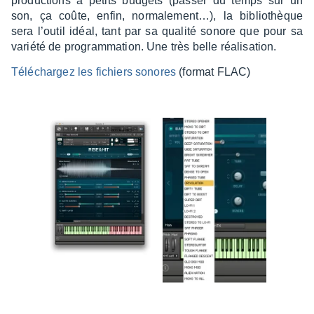
produc­tions à petits budgets (passer du temps sur un
son, ça coûte, enfin, norma­le­ment…), la biblio­thèque
sera l’ou­til idéal, tant par sa qualité sonore que pour sa
variété de program­ma­tion. Une très belle réali­sa­tion.
Télé­char­gez les fichiers sonores
(format FLAC)