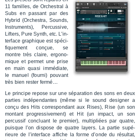
11 familles, de Orches­tral à
Subs en passant par des
Hybrid (Orches­tra, Sounds,
Instru­ments), Percus­sive,
Lifters, Pure Synth, etc. L’in­
ter­face graphique est spéci­
fique­ment conçue, se
montre très claire, ergo­no­
mique et permet une prise
en main quasi immé­diate,
le manuel (fourni) pouvant
très bien rester fermé…
Le prin­cipe repose sur une sépa­ra­tion des sons en deux
parties indé­pen­dantes (même si le sound desi­gner a
conçu des Hits corres­pon­dant aux Rises), Rise (un son
montant progres­si­ve­ment) et Hit (un impact, un son
percus­sif concluant le premier), multi­pliées par quatre,
puisque l’on dispose de quatre layers. La partie supé­
rieure de l’in­ter­face affiche la forme d’onde du résul­tat,