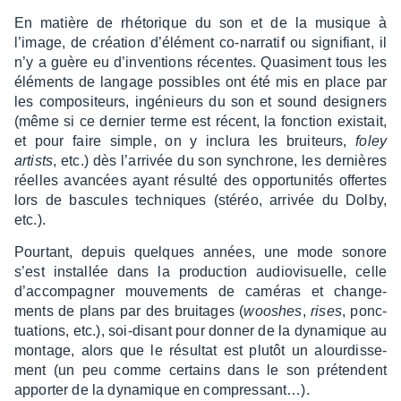
En matière de rhéto­rique du son et de la musique à
l’image, de créa­tion d’élé­ment co-narra­tif ou signi­fiant, il
n’y a guère eu d’in­ven­tions récentes. Quasi­ment tous les
éléments de langage possibles ont été mis en place par
les compo­si­teurs, ingé­nieurs du son et sound desi­gners
(même si ce dernier terme est récent, la fonc­tion exis­tait,
et pour faire simple, on y inclura les brui­teurs,
foley
artists
, etc.) dès l’ar­ri­vée du son synchrone, les dernières
réelles avan­cées ayant résulté des oppor­tu­ni­tés offertes
lors de bascules tech­niques (stéréo, arri­vée du Dolby,
etc.).
Pour­tant, depuis quelques années, une mode sonore
s’est instal­lée dans la produc­tion audio­vi­suelle, celle
d’ac­com­pa­gner mouve­ments de camé­ras et chan­ge­
ments de plans par des brui­tages (
wooshes
,
rises
, ponc­
tua­tions, etc.), soi-disant pour donner de la dyna­mique au
montage, alors que le résul­tat est plutôt un alour­dis­se­
ment (un peu comme certains dans le son prétendent
appor­ter de la dyna­mique en compres­sant…).