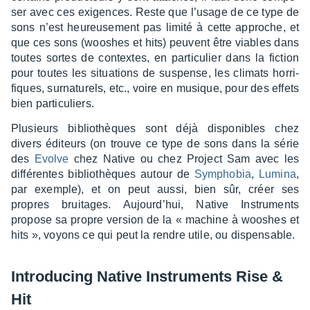
ser avec ces exigences. Reste que l’usage de ce type de
sons n’est heureu­se­ment pas limité à cette approche, et
que ces sons (wooshes et hits) peuvent être viables dans
toutes sortes de contextes, en parti­cu­lier dans la fiction
pour toutes les situa­tions de suspense, les climats horri­
fiques, surna­tu­rels, etc., voire en musique, pour des effets
bien parti­cu­liers.
Plusieurs biblio­thèques sont déjà dispo­nibles chez
divers éditeurs (on trouve ce type de sons dans la série
des
Evolve
chez Native ou chez Project Sam avec les
diffé­rentes biblio­thèques autour de
Sympho­bia
,
Lumina
,
par exemple), et on peut aussi, bien sûr, créer ses
propres brui­tages. Aujour­d’hui, Native Instru­ments
propose sa propre version de la « machine à wooshes et
hits », voyons ce qui peut la rendre utile, ou dispen­sable.
Intro­du­cing Native Instru­ments Rise &
Hit