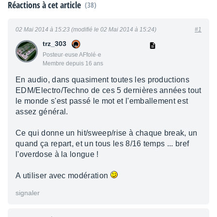
Réactions à cet article
(38)
02 Mai 2014 à 15:23 (modifié le 02 Mai 2014 à 15:24)
#1
trz_303
Posteur·euse AFfolé·e
Membre depuis 16 ans
En audio, dans quasiment toutes les productions
EDM/Electro/Techno de ces 5 dernières années tout
le monde s'est passé le mot et l'emballement est
assez général.
Ce qui donne un hit/sweep/rise à chaque break, un
quand ça repart, et un tous les 8/16 temps ... bref
l'overdose à la longue !
A utiliser avec modération
signaler