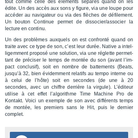
tout comme celle des éléments sépa­rés quand on les
édite. Un des accès aux sons y figure, via une loupe pour
accé­der au navi­ga­teur ou via des flèches de défi­le­ment.
Un bouton Conti­nue permet de disso­cier/asso­cier la
lecture en continu.
Un des problèmes auxquels on est confronté quand on
traite avec ce type de son, c’est leur durée. Native a intel­
li­gem­ment proposé une solu­tion, via une réglette permet­
tant de préci­ser le temps de montée du son (avant l’im­
pact conclu­sif), soit en nombre de batte­ments (Beats,
jusqu’à 32, bien évidem­ment rela­tifs au tempo interne ou
à celui de l’hôte) soit en secondes (de une à 20
secondes, avec un chiffre derrière la virgule). L’édi­teur
utilise à cet effet l’al­go­rithme Time Machine Pro de
Kontakt. Voici un exemple de son avec diffé­rents temps
de montée, les premiers sans le Hit, puis le dernier
complet.