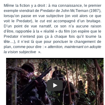
Même la fiction y a droit : à ma connais­sance, le premier
exemple vien­drait de
Preda­tor
de John McTier­nan (1987),
lorsqu’on passe en vue subjec­tive (on voit alors ce que
voit le Preda­tor), le
cut
est accom­pa­gné d’un brui­tage.
D’un point de vue narra­tif, ce son n’a aucune raison
d’être, rappor­tée à la « réalité » du film (on espère que le
Preda­tor n’en­tend pas ça à chaque fois qu’il tourne la
tête…), il n’est là que pour ponc­tuer le chan­ge­ment de
plan, comme pour dire : «
atten­tion, main­te­nant on adopte
la vision subjec­tive
».
Play