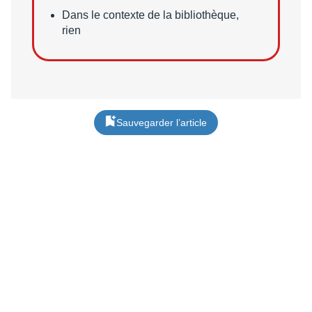
Points faibles
Dans le contexte de la bibliothèque,
rien
Sauvegarder l’article