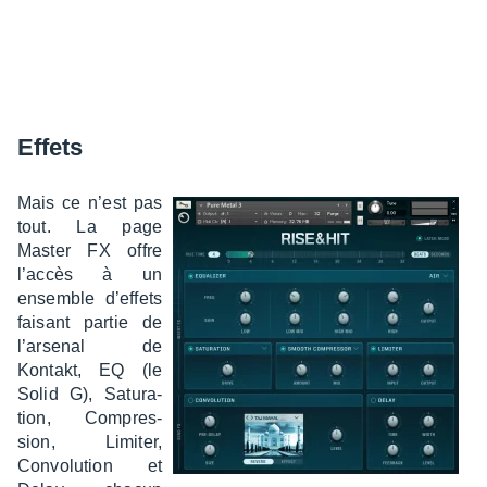
Effets
Mais ce n’est pas
tout. La page
Master FX offre
l’ac­cès à un
ensemble d’ef­fets
faisant partie de
l’ar­se­nal de
Kontakt, EQ (le
Solid G), Satu­ra­
tion, Compres­
sion, Limi­ter,
Convo­lu­tion et