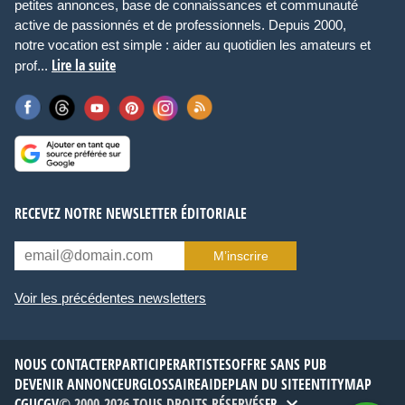
petites annonces, base de connaissances et communauté
active de passionnés et de professionnels. Depuis 2000,
notre vocation est simple : aider au quotidien les amateurs et
Lire la suite
prof...
RECEVEZ NOTRE NEWSLETTER ÉDITORIALE
M’inscrire
Voir les précédentes newsletters
NOUS CONTACTER
PARTICIPER
ARTISTES
OFFRE SANS PUB
DEVENIR ANNONCEUR
GLOSSAIRE
AIDE
PLAN DU SITE
ENTITYMAP
CGU
CGV
© 2000-2026 TOUS DROITS RÉSERVÉS
FR