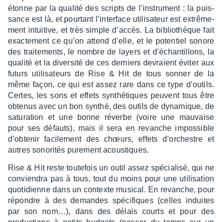
étonne par la qualité des scripts de l’ins­tru­ment : la puis­
sance est là, et pour­tant l’in­ter­face utili­sa­teur est extrê­me­
ment intui­tive, et très simple d’ac­cès. La biblio­thèque fait
exac­te­ment ce qu’on attend d’elle, et le poten­tiel sonore
des trai­te­ments, le nombre de layers et d’échan­tillons, la
qualité et la diver­sité de ces derniers devraient éviter aux
futurs utili­sa­teurs de Rise & Hit de tous sonner de la
même façon, ce qui est assez rare dans ce type d’ou­tils.
Certes, les sons et effets synthé­tiques peuvent tous être
obte­nus avec un bon synthé, des outils de dyna­mique, de
satu­ra­tion et une bonne réverbe (voire une mauvaise
pour ses défauts), mais il sera en revanche impos­sible
d’ob­te­nir faci­le­ment des chœurs, effets d’or­chestre et
autres sono­ri­tés pure­ment acous­tiques.
Rise & Hit reste toute­fois un outil assez spécia­lisé, qui ne
convien­dra pas à tous, tout du moins pour une utili­sa­tion
quoti­dienne dans un contexte musi­cal. En revanche, pour
répondre à des demandes spéci­fiques (celles induites
par son nom…), dans des délais courts et pour des