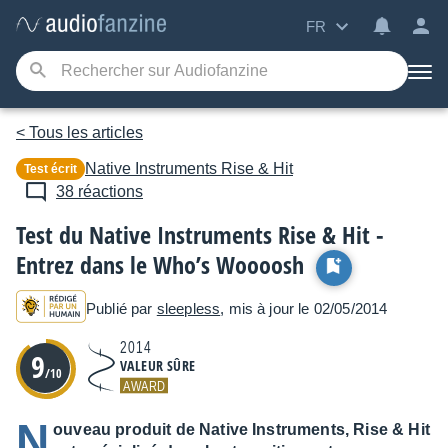
FR
< Tous les articles
Native Instruments
Rise & Hit
Test écrit
38 réactions
Test du Native Instruments Rise & Hit -
Entrez dans le Who’s Woooosh
Publié par
sleepless
, mis à jour le 02/05/2014
2014
9
VALEUR SÛRE
/10
AWARD
N
ouveau produit de Native Instruments, Rise & Hit