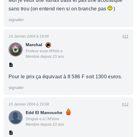
Moi je veux une variax bass et pas une acoustique
sans trou (on entend rien si on branche pas
)
signaler
16 Janvier 2004 à 19:06
#11
Marchal
Posteur·euse AFfolé·e
Membre depuis 23 ans
Pour le prix ça équivaut à 8 586 F soit 1300 euros.
signaler
16 Janvier 2004 à 19:08
#12
Edd El Manouche
Drogué·e à l’AFéine
Membre depuis 23 ans