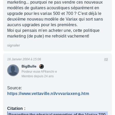
marketing... pourquoi ne pas vendre ces nouveaux
modèles de guitares acoustiques séparément en
upgrade pour les variax 500 et 700 ? C'est déjà le
deuxième nouveau modèle de Variax qui sort sans
aucuns upgrades pour les premières.
Moi qui pensais m'en acheter une, cette politique
marketing (de pute) me refroidit vachement!
signaler
16 Janvier 2004 à 15:06
#9
BigBulle
Posteur·euse AFfranchi·e
Membre depuis 24 ans
Source:
https://www.vettaville.nl/vvvariaxeng.htm
Citation :
Regarding the physical properties of the Variax 700