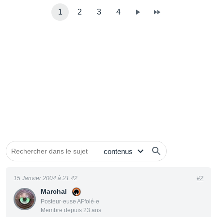
1
2
3
4
15 Janvier 2004 à 21:42
#2
Marchal
Posteur·euse AFfolé·e
Membre depuis 23 ans