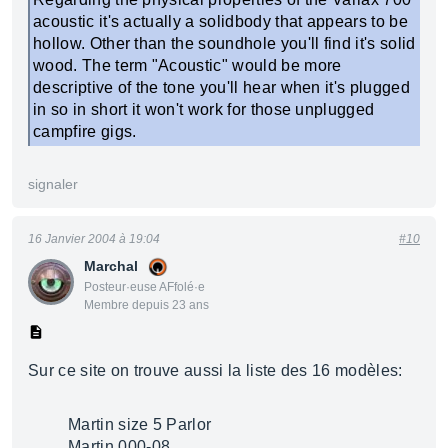
acoustic it's actually a solidbody that appears to be
hollow. Other than the soundhole you'll find it's solid
wood. The term "Acoustic" would be more
descriptive of the tone you'll hear when it's plugged
in so in short it won't work for those unplugged
campfire gigs.
signaler
16 Janvier 2004 à 19:04
#10
Marchal
Posteur·euse AFfolé·e
Membre depuis 23 ans
Sur ce site on trouve aussi la liste des 16 modèles:
Martin size 5 Parlor
Martin 000-08