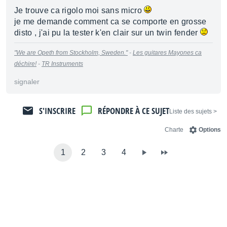
Je trouve ca rigolo moi sans micro
je me demande comment ca se comporte en grosse
disto , j'ai pu la tester k'en clair sur un twin fender
"We are Opeth from Stockholm, Sweden."
-
Les guitares Mayones ca
déchire!
-
TR Instruments
signaler
S'INSCRIRE
RÉPONDRE À CE SUJET
< Liste des sujets
Charte
Options
1
2
3
4