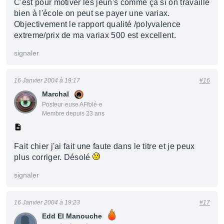
C'est pour motiver les jeun's comme ça si on travaille
bien à l'école on peut se payer une variax.
Objectivement le rapport qualité /polyvalence
extreme/prix de ma variax 500 est excellent.
signaler
16 Janvier 2004 à 19:17
#16
Marchal
Posteur·euse AFfolé·e
Membre depuis 23 ans
Fait chier j'ai fait une faute dans le titre et je peux
plus corriger. Désolé
signaler
16 Janvier 2004 à 19:23
#17
Edd El Manouche