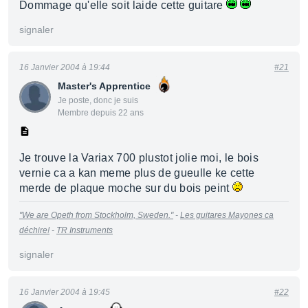
Dommage qu'elle soit laide cette guitare
signaler
16 Janvier 2004 à 19:44
#21
Master's Apprentice
Je poste, donc je suis
Membre depuis 22 ans
Je trouve la Variax 700 plustot jolie moi, le bois
vernie ca a kan meme plus de gueulle ke cette
merde de plaque moche sur du bois peint
"We are Opeth from Stockholm, Sweden."
-
Les guitares Mayones ca
déchire!
-
TR Instruments
signaler
16 Janvier 2004 à 19:45
#22