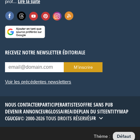
Lire la suite
prof...
RECEVEZ NOTRE NEWSLETTER ÉDITORIALE
M’inscrire
Voir les précédentes newsletters
NOUS CONTACTER
PARTICIPER
ARTISTES
OFFRE SANS PUB
DEVENIR ANNONCEUR
GLOSSAIRE
AIDE
PLAN DU SITE
ENTITYMAP
CGU
CGV
© 2000-2026 TOUS DROITS RÉSERVÉS
FR
Thème :
Défaut