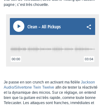
pagne ; c’est très chouette.
Clean – All Pickups
00:00
03:04
Je passe en son crunch en acti­vant ma fidèle
Jack­son
Audio/Silver­tone Twin Twelve
afin de tester la réac­ti­vité
et la dyna­mique des micros. Sur ce réglage, on entend
bien que la guitare est très rapide, comme toute bonne
Tele­cas­ter. Les attaques sont franches, immé­diates et