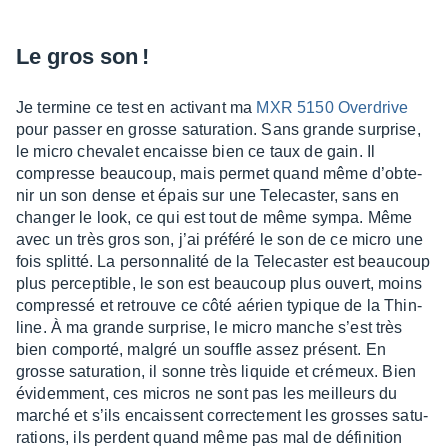
Le gros son !
Je termine ce test en acti­vant ma
MXR 5150 Over­drive
pour passer en grosse satu­ra­tion. Sans grande surprise,
le micro cheva­let encaisse bien ce taux de gain. Il
compresse beau­coup, mais permet quand même d’ob­te­
nir un son dense et épais sur une Tele­cas­ter, sans en
chan­ger le look, ce qui est tout de même sympa. Même
avec un très gros son, j’ai préféré le son de ce micro une
fois splitté. La person­na­lité de la Tele­cas­ter est beau­coup
plus percep­tible, le son est beau­coup plus ouvert, moins
compressé et retrouve ce côté aérien typique de la Thin­
line. À ma grande surprise, le micro manche s’est très
bien comporté, malgré un souffle assez présent. En
grosse satu­ra­tion, il sonne très liquide et crémeux. Bien
évidem­ment, ces micros ne sont pas les meilleurs du
marché et s’ils encaissent correc­te­ment les grosses satu­
ra­tions, ils perdent quand même pas mal de défi­ni­tion