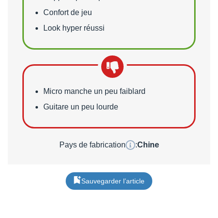
Confort de jeu
Look hyper réussi
Points faibles
Micro manche un peu faiblard
Guitare un peu lourde
Pays de fabrication
:
Chine
Sauvegarder l’article