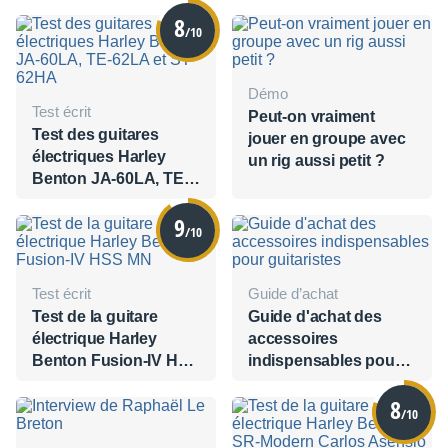
8
/10
Démo
Test écrit
Peut-on vraiment
Test des guitares
jouer en groupe avec
électriques Harley
un rig aussi petit ?
Benton JA-60LA, TE-
62LA et ST-62HA
9
/10
Test écrit
Guide d’achat
Test de la guitare
Guide d'achat des
électrique Harley
accessoires
Benton Fusion-IV HSS
indispensables pour
MN
guitaristes
8
/10