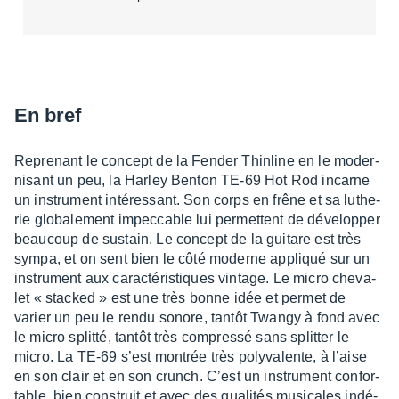
En bref
Repre­nant le concept de la Fender Thin­line en le moder­
ni­sant un peu, la Harley Benton TE-69 Hot Rod incarne
un instru­ment inté­res­sant. Son corps en frêne et sa luthe­
rie globa­le­ment impec­cable lui permettent de déve­lop­per
beau­coup de sustain. Le concept de la guitare est très
sympa, et on sent bien le côté moderne appliqué sur un
instru­ment aux carac­té­ris­tiques vintage. Le micro cheva­
let « stacked » est une très bonne idée et permet de
varier un peu le rendu sonore, tantôt Twangy à fond avec
le micro splitté, tantôt très compressé sans split­ter le
micro. La TE-69 s’est montrée très poly­va­lente, à l’aise
en son clair et en son crunch. C’est un instru­ment confor­
table, bien construit et avec des quali­tés musi­cales indé­