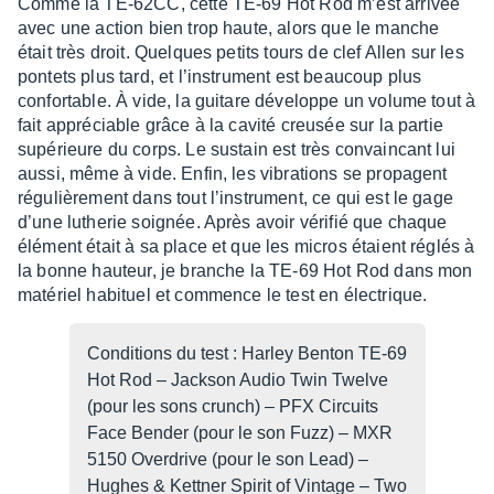
Comme la TE-62CC, cette TE-69 Hot Rod m’est arri­vée
avec une action bien trop haute, alors que le manche
était très droit. Quelques petits tours de clef Allen sur les
pontets plus tard, et l’ins­tru­ment est beau­coup plus
confor­table. À vide, la guitare déve­loppe un volume tout à
fait appré­ciable grâce à la cavité creu­sée sur la partie
supé­rieure du corps. Le sustain est très convain­cant lui
aussi, même à vide. Enfin, les vibra­tions se propagent
régu­liè­re­ment dans tout l’ins­tru­ment, ce qui est le gage
d’une luthe­rie soignée. Après avoir véri­fié que chaque
élément était à sa place et que les micros étaient réglés à
la bonne hauteur, je branche la TE-69 Hot Rod dans mon
maté­riel habi­tuel et commence le test en élec­trique.
Condi­tions du test : Harley Benton TE-69
Hot Rod – Jack­son Audio Twin Twelve
(pour les sons crunch) – PFX Circuits
Face Bender (pour le son Fuzz) – MXR
5150 Over­drive (pour le son Lead) –
Hughes & Kett­ner Spirit of Vintage – Two