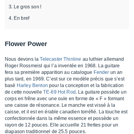
Le gros son !
En bref
Flower Power
Nous devons la
Tele­cas­ter Thin­line
au luthier alle­mand
Roger Ross­meisl qui l’a inven­tée en 1968. La guitare
fera sa première appa­ri­tion au cata­logue
Fender
un an
plus tard, en 1969. C’est sur ce modèle précis que s’est
basé
Harley Benton
pour la concep­tion et la fabri­ca­tion
de cette nouvelle
TE-69 Hot Rod
. La guitare possède un
corps en frêne avec une ouïe en forme de « F » formant
une caisse de réso­nance. Le manche est vissé à la
caisse, et il est en érable cana­dien torré­fié. La touche est
confec­tion­née dans la même essence et possède un
rayon de 12 pouces. Elle accueille 21 frettes pour un
diapa­son tradi­tion­nel de 25.5 pouces.