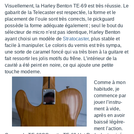
Visuel­le­ment, la Harley Benton TE-69 est très réus­sie. Le
gaba­rit de la Tele­cas­ter est respec­tée, la forme et le
place­ment de l’ouïe sont très corrects, le pick­guard
possède la forme adéquate égale­ment ; seul le bout du
sélec­teur de micro n’est pas iden­tique, Harley Benton
ayant choisi un modèle de
Stra­to­cas­ter
, plus stable et
facile à mani­pu­ler. Le colo­ris du vernis est très sympa,
une sorte de cara­mel foncé qui va très bien à la guitare et
fait ressor­tir les jolis motifs du frêne. L’in­té­rieur de la
cavité a été peint en noire, ce qui ajoute une petite
touche moderne.
Comme à mon
habi­tude, je
commence par
jouer l’ins­tru­
ment à vide,
après en avoir
baissé légè­re­
ment l’ac­tion.