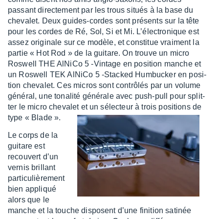
passant direc­te­ment par les trous situés à la base du
cheva­let. Deux guides-cordes sont présents sur la tête
pour les cordes de Ré, Sol, Si et Mi. L’élec­tro­nique est
assez origi­nale sur ce modèle, et consti­tue vrai­ment la
partie « Hot Rod » de la guitare. On trouve un micro
Roswell THE AlNiCo 5 -Vintage en posi­tion manche et
un Roswell TEK AlNiCo 5 -Stacked Humbu­cker en posi­
tion cheva­let. Ces micros sont contrô­lés par un volume
géné­ral, une tona­lité géné­rale avec push-pull pour split­
ter le micro cheva­let et un sélec­teur à trois posi­tions de
type « Blade ».
Le corps de la
guitare est
recou­vert d’un
vernis brillant
parti­cu­liè­re­ment
bien appliqué
alors que le
manche et la touche disposent d’une fini­tion sati­née