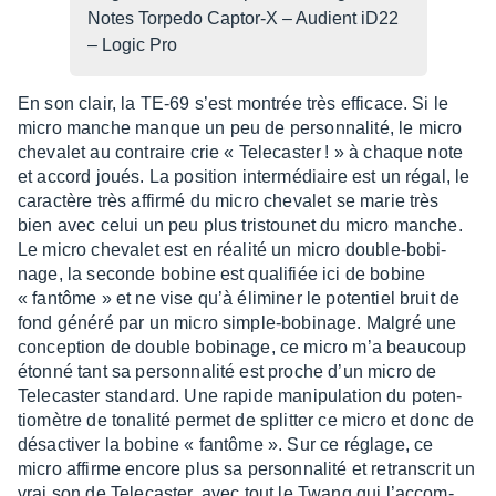
Notes Torpedo Captor-X – Audient iD22
– Logic Pro
En son clair, la TE-69 s’est montrée très effi­cace. Si le
micro manche manque un peu de person­na­lité, le micro
cheva­let au contraire crie « Tele­cas­ter ! » à chaque note
et accord joués. La posi­tion inter­mé­diaire est un régal, le
carac­tère très affirmé du micro cheva­let se marie très
bien avec celui un peu plus tris­tou­net du micro manche.
Le micro cheva­let est en réalité un micro double-bobi­
nage, la seconde bobine est quali­fiée ici de bobine
« fantôme » et ne vise qu’à élimi­ner le poten­tiel bruit de
fond généré par un micro simple-bobi­nage. Malgré une
concep­tion de double bobi­nage, ce micro m’a beau­coup
étonné tant sa person­na­lité est proche d’un micro de
Tele­cas­ter stan­dard. Une rapide mani­pu­la­tion du poten­
tio­mètre de tona­lité permet de split­ter ce micro et donc de
désac­ti­ver la bobine « fantôme ». Sur ce réglage, ce
micro affirme encore plus sa person­na­lité et retrans­crit un
vrai son de Tele­cas­ter, avec tout le Twang qui l’ac­com­