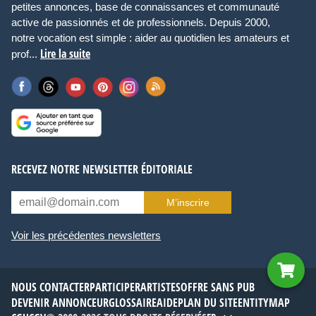
petites annonces, base de connaissances et communauté
active de passionnés et de professionnels. Depuis 2000,
notre vocation est simple : aider au quotidien les amateurs et
Lire la suite
prof...
RECEVEZ NOTRE NEWSLETTER ÉDITORIALE
M’inscrire
Voir les précédentes newsletters
NOUS CONTACTER
PARTICIPER
ARTISTES
OFFRE SANS PUB
DEVENIR ANNONCEUR
GLOSSAIRE
AIDE
PLAN DU SITE
ENTITYMAP