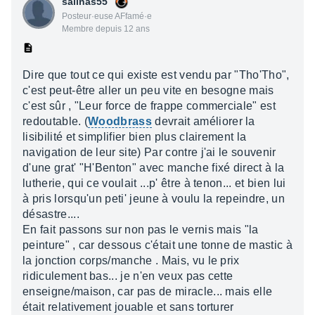
salinas55
Posteur·euse AFfamé·e
Membre depuis 12 ans
Dire que tout ce qui existe est vendu par "Tho'Tho",
c'est peut-être aller un peu vite en besogne mais
c'est sûr , "Leur force de frappe commerciale" est
redoutable. (
Woodbrass
devrait améliorer la
lisibilité et simplifier bien plus clairement la
navigation de leur site) Par contre j'ai le souvenir
d'une grat' "H'Benton" avec manche fixé direct à la
lutherie, qui ce voulait ...p' être à tenon... et bien lui
à pris lorsqu'un peti' jeune à voulu la repeindre, un
désastre....
En fait passons sur non pas le vernis mais "la
peinture" , car dessous c'était une tonne de mastic à
la jonction corps/manche . Mais, vu le prix
ridiculement bas... je n'en veux pas cette
enseigne/maison, car pas de miracle... mais elle
était relativement jouable et sans torturer