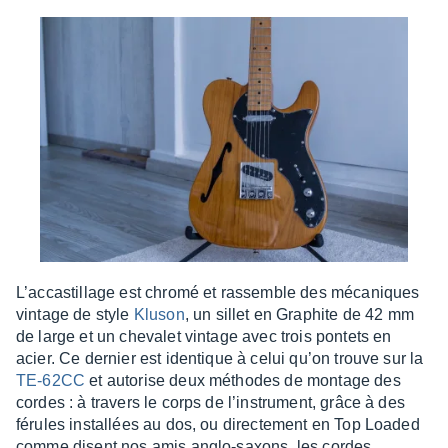
L’ac­cas­tillage est chromé et rassemble des méca­niques
vintage de style
Kluson
, un sillet en Graphite de 42 mm
de large et un cheva­let vintage avec trois pontets en
acier. Ce dernier est iden­tique à celui qu’on trouve sur la
TE-62CC
et auto­rise deux méthodes de montage des
cordes : à travers le corps de l’ins­tru­ment, grâce à des
férules instal­lées au dos, ou direc­te­ment en Top Loaded
comme disent nos amis anglo-saxons, les cordes