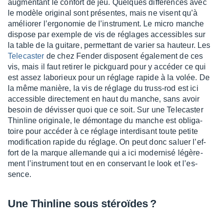
augmen­tant le confort de jeu. Quelques diffé­rences avec
le modèle origi­nal sont présentes, mais ne visent qu’à
amélio­rer l’er­go­no­mie de l’ins­tru­ment. Le micro manche
dispose par exemple de vis de réglages acces­sibles sur
la table de la guitare, permet­tant de varier sa hauteur. Les
Tele­cas­ter
de chez Fender disposent égale­ment de ces
vis, mais il faut reti­rer le pick­guard pour y accé­der ce qui
est assez labo­rieux pour un réglage rapide à la volée. De
la même manière, la vis de réglage du truss-rod est ici
acces­sible direc­te­ment en haut du manche, sans avoir
besoin de dévis­ser quoi que ce soit. Sur une Tele­cas­ter
Thin­line origi­nale, le démon­tage du manche est obli­ga­
toire pour accé­der à ce réglage inter­di­sant toute petite
modi­fi­ca­tion rapide du réglage. On peut donc saluer l’ef­
fort de la marque alle­mande qui a ici moder­nisé légè­re­
ment l’ins­tru­ment tout en en conser­vant le look et l’es­
sence.
Une Thin­line sous stéroïdes ?