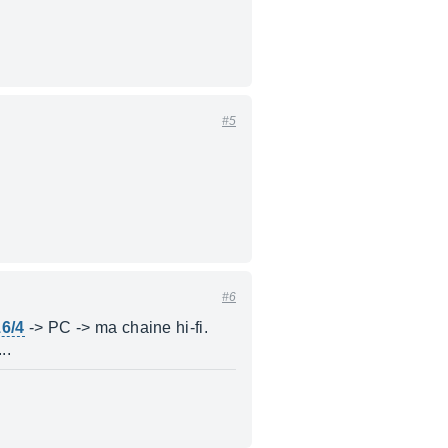
#5
#6
6/4
-> PC -> ma chaine hi-fi.
..