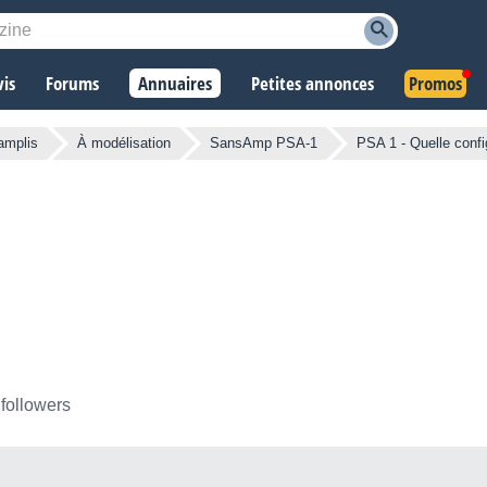
vis
Forums
Annuaires
Petites annonces
Promos
amplis
À modélisation
SansAmp PSA-1
PSA 1 - Quelle confi
 followers