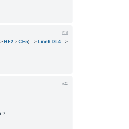
#10
>
HF2
>
CE5
) -->
Line6 DL4
-->
#11
i ?