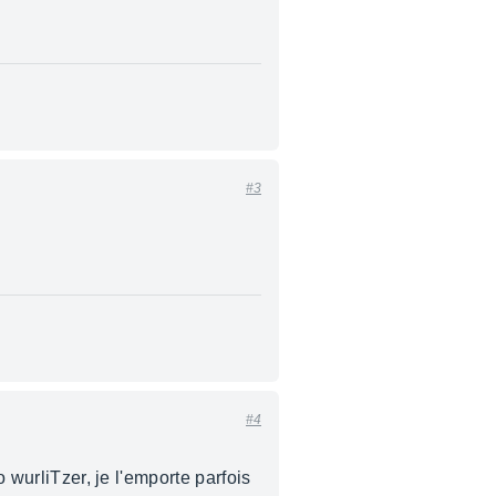
#3
#4
o wurliTzer, je l'emporte parfois