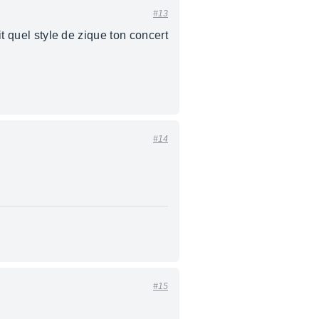
#13
it quel style de zique ton concert
#14
#15