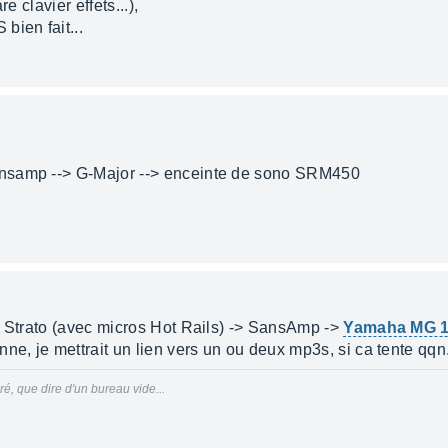
e clavier effets...),
bien fait...
nsamp --> G-Major --> enceinte de sono SRM450
r Strato (avec micros Hot Rails) -> SansAmp ->
Yamaha MG 1
ne, je mettrait un lien vers un ou deux mp3s, si ca tente qqn.
, que dire d'un bureau vide...