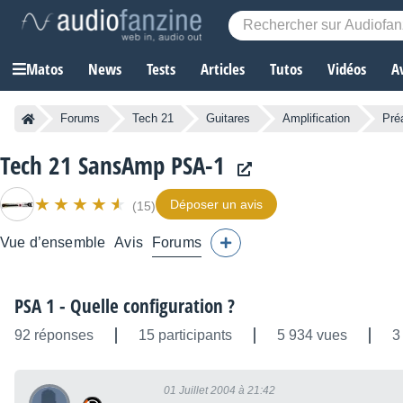
Matos
News
Tests
Articles
Tutos
Vidéos
A
Forums
Tech 21
Guitares
Amplification
Pré
Tech 21 SansAmp PSA-1
Déposer un avis
(15)
Vue d’ensemble
Avis
Forums
PSA 1 - Quelle configuration ?
92 réponses
15 participants
5 934 vues
3
01 Juillet 2004 à 21:42