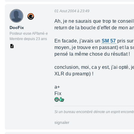
01 Aout 2004 à 23:49
Ah, je ne saurais que trop te conseil
DocFix
return de la boucle d'effet de mon a
Posteur·euse AFfamé·e
Membre depuis 23 ans
En facade, j'avais un
SM 57
pris sur
moyen, je trouve en passant) et la 
pensé la même chose du résutlat !
conclusion, moi, ca y est, j'ai opté, 
XLR du preamp) !
a+
Fix
Si un bureau encombré dénote un esprit encombré
signaler