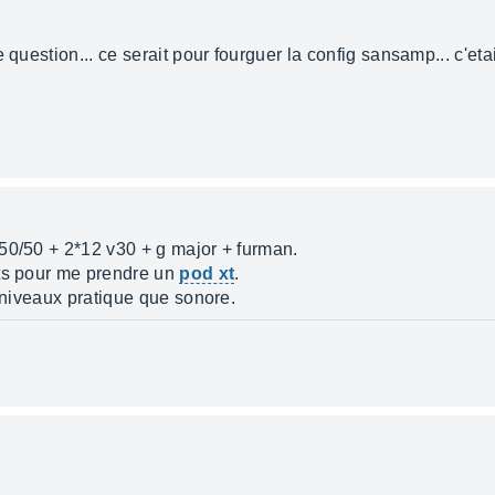
 question... ce serait pour fourguer la config sansamp... c'eta
50/50 + 2*12 v30 + g major + furman.
nts pour me prendre un
pod xt
.
u niveaux pratique que sonore.