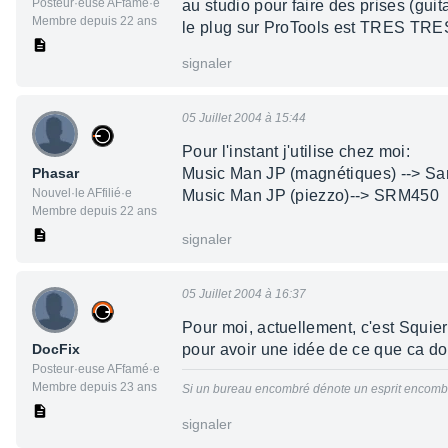
Posteur·euse AFfamé·e
au studio pour faire des prises (guitar
Membre depuis 22 ans
le plug sur ProTools est TRES TRES 
signaler
05 Juillet 2004 à 15:44
Pour l'instant j'utilise chez moi:
Phasar
Music Man JP (magnétiques) --> Sa
Nouvel·le AFfilié·e
Music Man JP (piezzo)--> SRM450
Membre depuis 22 ans
signaler
05 Juillet 2004 à 16:37
Pour moi, actuellement, c'est Squie
DocFix
pour avoir une idée de ce que ca don
Posteur·euse AFfamé·e
Membre depuis 23 ans
Si un bureau encombré dénote un esprit encombré
signaler