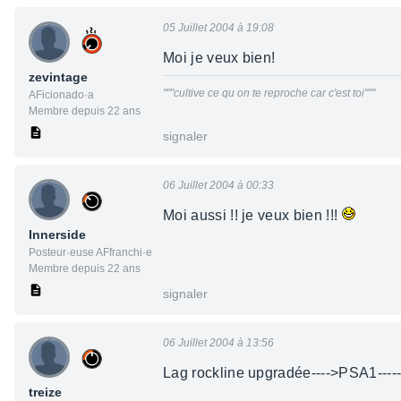
05 Juillet 2004 à 19:08
Moi je veux bien!
zevintage
"""cultive ce qu on te reproche car c'est toi"""
AFicionado·a
Membre depuis 22 ans
signaler
06 Juillet 2004 à 00:33
Moi aussi !! je veux bien !!!
Innerside
Posteur·euse AFfranchi·e
Membre depuis 22 ans
signaler
06 Juillet 2004 à 13:56
Lag rockline upgradée---->PSA1-----
treize