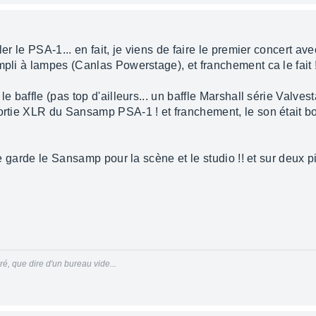
ler le PSA-1... en fait, je viens de faire le premier concert 
mpli à lampes (Canlas Powerstage), et franchement ca le fait 
 le baffle (pas top d'ailleurs... un baffle Marshall série Valves
sortie XLR du Sansamp PSA-1 ! et franchement, le son était bo
je garde le Sansamp pour la scène et le studio !! et sur deux pi
, que dire d'un bureau vide...