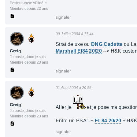
Posteur·euse AFfiné·e
Membre depuis 22 ans
signaler
09 Juillet 2004 à 17:44
Strat deluxe ou
DNG Cadette
ou La
Greig
Marshall El84 20/20
--> H&K custo
Je poste, donc je suis
Membre depuis 23 ans
signaler
01 Aout 2004 à 20:56
Greig
Aller je
et je pose ma question
Je poste, donc je suis
Membre depuis 23 ans
Entre un PSA1 +
EL84 20/20
+ H&K 
signaler