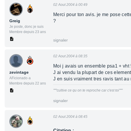
02 Aout 2004 à 00:49
Merci pour ton avis. je me pose cette
Greig
?
Je poste, donc je suis
Membre depuis 23 ans
signaler
02 Aout 2004 à 08:35
Moi j avais un ensemble psa1 + vht 
zevintage
J ai vendu la plupart de ces eleme
AFicionado·a
J en suis vraiment tres ravis tant a
Membre depuis 22 ans
"""cultive ce qu on te reproche car c'est toi"""
signaler
02 Aout 2004 à 08:45
Citation :