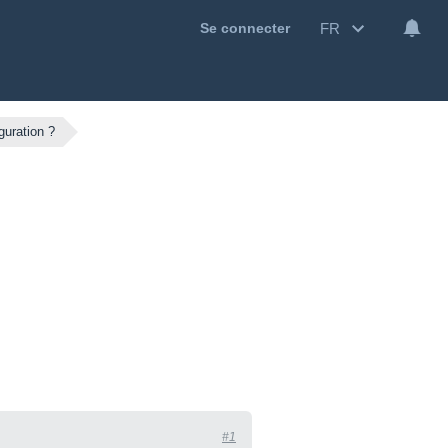
FR
Se connecter
guration ?
#1