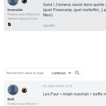
Salut ! J'aimerai savoir dans quelle 
Innerside
(quel Poweramp, quel multieffet...) 
Posteur·euse AFfranchi·e
Merci.
Membre depuis 22 ans
signaler
02 Juillet 2004 à 11:02
Les Paul + Ampli marshall + baffle m
DriX
Posteur·euse AFfamé·e