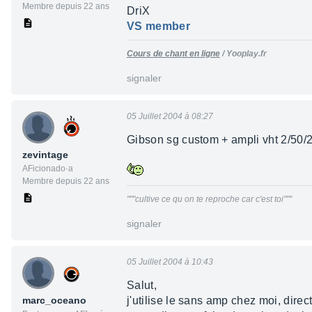
Membre depuis 22 ans
DriX
VS member
Cours de chant en ligne
/ Yooplay.fr
signaler
05 Juillet 2004 à 08:27
Gibson sg custom + ampli vht 2/50/2 
zevintage
AFicionado·a
Membre depuis 22 ans
"""cultive ce qu on te reproche car c'est toi"""
signaler
05 Juillet 2004 à 10:43
Salut,
marc_oceano
j'utilise le sans amp chez moi, direc