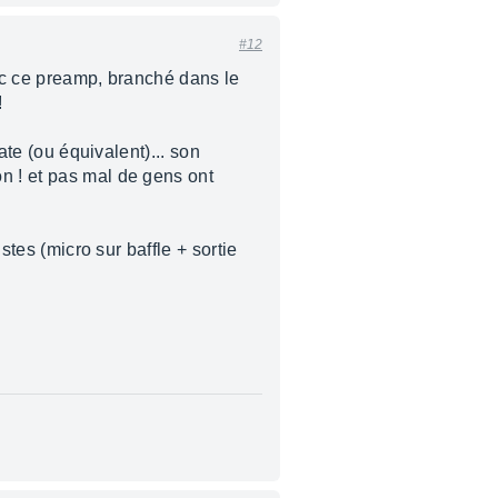
#12
avec ce preamp, branché dans le
!
tate (ou équivalent)... son
n ! et pas mal de gens ont
stes (micro sur baffle + sortie