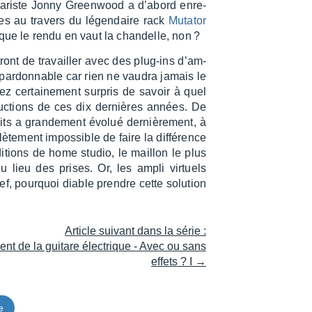
guita­riste Jonny Green­wood a d’abord enre­
ses au travers du légen­daire rack
Muta­tor
 que le rendu en vaut la chan­delle, non ?
tront de travailler avec des plug-ins d’am­
impar­don­nable car rien ne vaudra jamais le
ez certai­ne­ment surpris de savoir à quel
duc­tions de ces dix dernières années. De
ts a gran­de­ment évolué derniè­re­ment, à
­te­ment impos­sible de faire la diffé­rence
i­tions de home studio, le maillon le plus
u lieu des prises. Or, les ampli virtuels
ef, pourquoi diable prendre cette solu­tion
Article suivant dans la série :
ent de la guitare électrique - Avec ou sans
effets ? I →
e