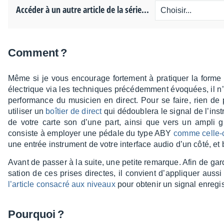
Accéder à un autre article de la série...
Comment ?
Même si je vous encou­rage forte­ment à pratiquer la forme 
élec­trique via les tech­niques précé­dem­ment évoquées, il n’es
perfor­mance du musi­cien en direct. Pour se faire, rien d
utili­ser un
boîtier de direct
qui dédou­blera le signal de l’ins­t
de votre carte son d’une part, ainsi que vers un ampli g
consiste à employer une pédale du type ABY
comme celle-
une entrée instru­ment de votre inter­face audio d’un côté, et b
Avant de passer à la suite, une petite remarque. Afin de garder
sa­tion de ces prises directes, il convient d’ap­pliquer aussi
l’ar­ticle consa­cré aux niveaux
pour obte­nir un signal enre­gis­
Pourquoi ?