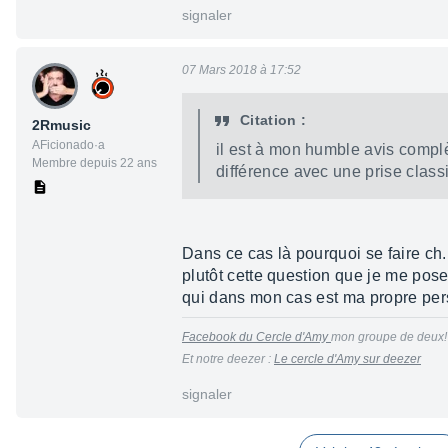
signaler
07 Mars 2018 à 17:52
Citation :
2Rmusic
AFicionado·a
il est à mon humble avis compl
Membre depuis 22 ans
différence avec une prise class
Dans ce cas là pourquoi se faire ch..
plutôt cette question que je me pose
qui dans mon cas est ma propre pe
Facebook du Cercle d'Amy
mon groupe de deux!
Et notre deezer :
Le cercle d'Amy sur deezer
signaler