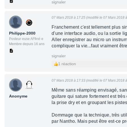
signaler
07 Mars 2018 à 17:25 (modifié le 07 Mars 2018 à
Franchement c'est tellement plus sim
Philippe-2000
d'une interface audio, ou la sortie li
Posteur·euse AFfiné·e
Aller enregistrer au micro un instrum
Membre depuis 16 ans
compliquer la vie...faut vraiment être
signaler
1 réaction
07 Mars 2018 à 17:33 (modifié le 07 Mars 2018 à
Même sans réamping envisagé, sans
Anonyme
guitare qui sature fortement est très
la prise dry et en groupant les pistes,
Dommage que la technique, très util
par Nantho. Mais peut être est-ce pr