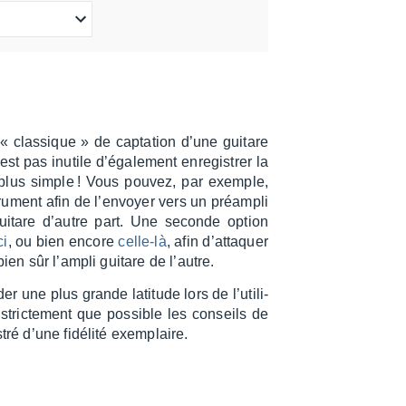
« clas­sique » de capta­tion d’une guitare
t pas inutile d’éga­le­ment enre­gis­trer la
e plus simple ! Vous pouvez, par exemple,
ru­ment afin de l’en­voyer vers un préam­pli
uitare d’autre part. Une seconde option
ci
, ou bien encore
celle-là
, afin d’at­taquer
ien sûr l’am­pli guitare de l’autre.
 une plus grande lati­tude lors de l’uti­li­
 stric­te­ment que possible les conseils de
tré d’une fidé­lité exem­plaire.