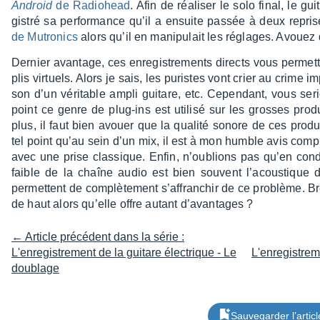
Android
de Radio­head
. Afin de réali­ser le solo final, le 
gis­tré sa perfor­mance qu’il a ensuite passée à deux repri
de Mutro­nics
alors qu’il en mani­pu­lait les réglages. Avouez
Dernier avan­tage, ces enre­gis­tre­ments directs vous permet­
plis virtuels. Alors je sais, les puristes vont crier au crime 
son d’un véri­table ampli guitare, etc. Cepen­dant, vous seri
point ce genre de plug-ins est utilisé sur les grosses pro
plus, il faut bien avouer que la qualité sonore de ces produi
tel point qu’au sein d’un mix, il est à mon humble avis complè
avec une prise clas­sique. Enfin, n’ou­blions pas qu’en cond
faible de la chaîne audio est bien souvent l’acous­tique d
permettent de complè­te­ment s’af­fran­chir de ce problème. Br
de haut alors qu’elle offre autant d’avan­tages ?
← Article précédent dans la série :
L'enregistrement de la guitare électrique - Le
L'enregistrem
doublage
Sauvegarder l’articl