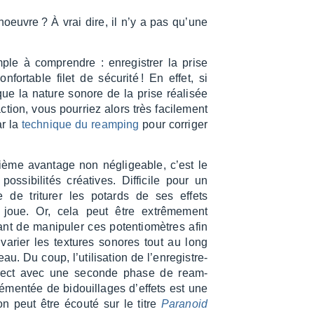
manoeuvre ? À vrai dire, il n’y a pas qu’une
mple à comprendre : enre­gis­trer la prise
for­table filet de sécu­rité ! En effet, si
que la nature sonore de la prise réali­sée
tion, vous pour­riez alors très faci­le­ment
ar la
tech­nique du ream­ping
pour corri­ger
ème avan­tage non négli­geable, c’est le
ossi­bi­li­tés créa­tives. Diffi­cile pour un
ste de tritu­rer les potards de ses effets
l joue. Or, cela peut être extrê­me­ment
sant de mani­pu­ler ces poten­tio­mètres afin
 varier les textures sonores tout au long
u. Du coup, l’uti­li­sa­tion de l’en­re­gis­tre­
rect avec une seconde phase de ream­
é­men­tée de bidouillages d’ef­fets est une
ion peut être écouté sur le titre
Para­noid