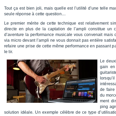
Tout ça est bien joli, mais quelle est l’uti­lité d’une telle 
seule réponse à cette ques­tion…
Le premier mérite de cette tech­nique est rela­ti­ve­ment si
directe en plus de la capta­tion de l’am­pli consti­tue un con
d’aven­ture la perfor­mance musi­cale vous conve­nait mais 
via micro devant l’am­pli ne vous donnait pas entière satis­fac­
refaire une prise de cette même perfor­mance en passant p
le tir.
Le deuxi
gain en p
guita­ri
lorsqu’i
inté­res­
de faire
du morcea
ment di
ping agr
solu­tion idéale. Un exemple célèbre de ce type d’uti­li­sa­t