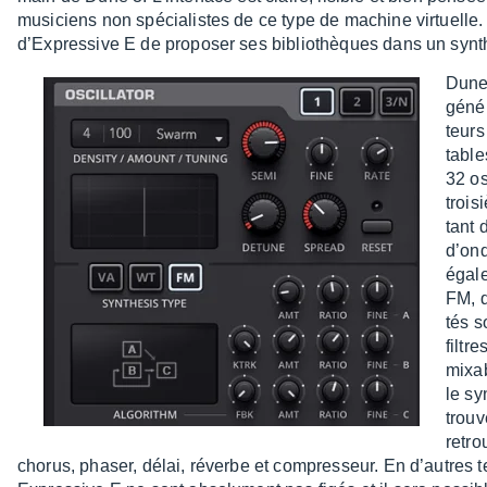
musi­ciens non spécia­listes de ce type de machine virtuelle.
d’Ex­pres­sive E de propo­ser ses biblio­thèques dans un sy
Dune 
géné­
teurs
table
32 os
troi­
tant 
d’ond
égale
FM, q
tés s
filtr
mixab
le sy
trou­
retro
chorus, phaser, délai, réverbe et compres­seur. En d’autres t