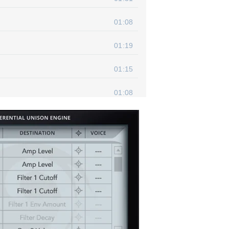
01:08
01:19
01:15
01:08
00:33
00:29