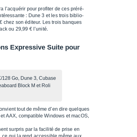
’ac­qué­rir pour profi­ter de ces préré­
é­res­sante : Dune 3 et les trois biblio­
€ chez son éditeur. Les trois banques
ack ou 29,99 € l’unité.
sons Expres­sive Suite pour
50X/128 Go, Dune 3, Cubase
aboard Block M et Roli
l convient tout de même d’en dire quelques
U et AAX, compa­tible Windows et macOS,
ent surpris par la faci­lité de prise en
ée, ce qui la rend acces­sible même aux