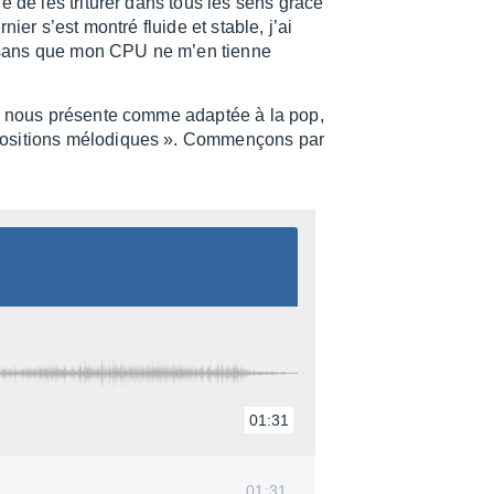
e de les tritu­rer dans tous les sens grâce
rnier s’est montré fluide et stable, j’ai
s sans que mon CPU ne m’en tienne
ue nous présente comme adap­tée à la pop,
mpo­si­tions mélo­diques ». Commençons par
01:31
01:31