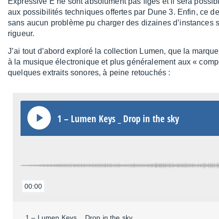
Expres­sive E ne sont abso­lu­ment pas figés et il sera possibl
aux possi­bi­li­tés tech­niques offertes par Dune 3. Enfin, ce de
sans aucun problème pu char­ger des dizaines d’ins­tance
rigueur.
J’ai tout d’abord exploré la collec­tion Lumen, que la marq
à la musique élec­tro­nique et plus géné­ra­le­ment aux « co
quelques extraits sonores, à peine retou­chés :
1 – Lumen Keys _ Drop in the sky
00:00
1 – Lumen Keys _ Drop in the sky