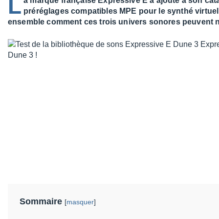
L
a marque française Expressive E a ajouté à son cat
préréglages compatibles MPE pour le synthé virtu
ensemble comment ces trois univers sonores peuvent n
Sommaire
[
masquer
]