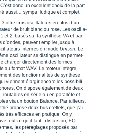
 C’est donc un excellent choix de la part
nthé aussi… sympa, ludique et complet.
3 offre trois oscil­la­teurs en plus d’un
ra­teur de bruit blanc ou rose. Les oscil­la­
 1 et 2, basés sur la synthèse VA et par
s d’ondes, peuvent empi­ler jusqu’à
cil­la­teurs internes en mode
Unison
. Le
sième oscil­la­teur se distingue en permet­
de char­ger direc­te­ment des formes
e au format WAV. Le moteur intègre
­ment des fonc­tion­na­li­tés de synthèse
ui viennent élar­gir encore les possi­bi­li­
onores. On dispose égale­ment de deux
es, routables en série ou en paral­lèle et
les via un bouton Balance. Par ailleurs,
nthé propose deux bus d’ef­fets, que j’ai
vés très effi­caces en pratique. On y
uve tout ce qu’il faut : distor­sion, EQ,
ermes, les préré­glages propo­sés par