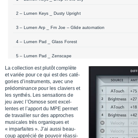
2 – Lumen Keys _ Dusty Upright
3 – Lumen Arp _ Fm Joe – Glide auto­ma­tion
4 – Lumen Pad _ Glass Forest
5 – Lumen Pad _ Zens­cape
La collec­tion est plutôt complète
6 – Lumen Keys _ Table Choral + Bitcrush
et variée pour ce qui est des caté­
go­ries d’ins­tru­ments, avec une
7 – Lumen SFX _ Pixie­wave
prédo­mi­nance pour les claviers et
les synthés. Les sensa­tions de
jeu avec l’Os­mose sont excel­
lentes et l’ap­port du MPE permet
de travailler sur des approches
musi­cales très orga­niques et
« impar­faites ». J’ai aussi beau­
coup appré­cié de pouvoir réas­si­