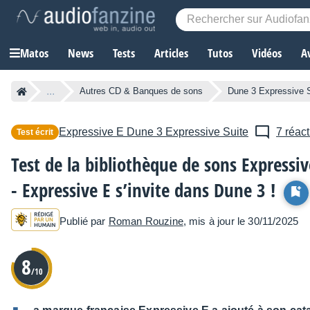
Matos
News
Tests
Articles
Tutos
Vidéos
A
...
Autres CD & Banques de sons
Dune 3 Expressive S
Expressive E
Dune 3 Expressive Suite
7 réac
Test écrit
Test de la bibliothèque de sons Expressi
- Expressive E s’invite dans Dune 3 !
Publié par
Roman Rouzine
, mis à jour le 30/11/2025
8
/10