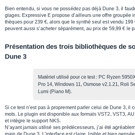
Bien entendu, si vous ne possé­dez pas déjà Dune 3, il faudra l
glages. Expres­sive E propose d’ailleurs une offre grou­pée int
thèques pour 239 €, alors que le synthé seul est vendu 199 
peuvent aussi s’ache­ter sépa­ré­ment, au prix de 59,99 € le p
Présen­ta­tion des trois biblio­thèques de 
Dune 3
Maté­riel utilisé pour ce test : PC Ryzen 59
Pro 14, Windows 11, Osmose v2.1.21, Roli Se
Lumi (Piano M).
Si ce test n’est pas à propre­ment parler celui de Dune 3, i
mots. Le plugin est dispo­nible aux formats VST2, VST3, A
et intègre le support NKS.
N’ayant jamais utilisé ses prédé­ces­seurs, j’ai été agréa­ble­m
main de Dune 3. L’in­ter­face est claire, lisible et bien pens