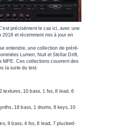
est préci­sé­ment le cas ici, avec une
en 2018 et récem­ment mis à jour en
e entendre, une collec­tion de préré­
nommées Lumen, Nuit et Stel­lar Drift,
s MPE. Ces collec­tions couvrent des
 la suite du test.
textures, 10 bass, 1 fxs, 8 lead, 6
 synths, 18 bass, 1 drums, 8 keys, 10
es, 9 bass, 4 fxs, 8 lead, 7 plucked-