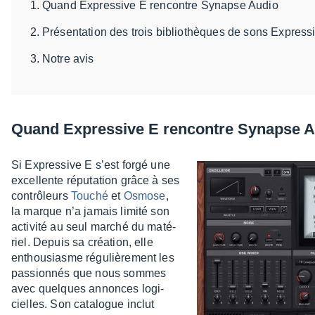
Quand Expressive E rencontre Synapse Audio
Présentation des trois bibliothèques de sons Express
Notre avis
Quand Expres­sive E rencontre Synapse 
Si Expres­sive E s’est forgé une
excel­lente répu­ta­tion grâce à ses
contrô­leurs
Touché
et
Osmose
,
la marque n’a jamais limité son
acti­vité au seul marché du maté­
riel. Depuis sa créa­tion, elle
enthou­siasme régu­liè­re­ment les
passion­nés que nous sommes
avec quelques annonces logi­
cielles. Son cata­logue inclut