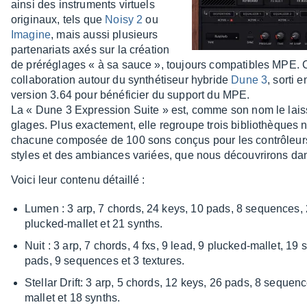
ainsi des instru­ments virtuels
origi­naux, tels que
Noisy 2
ou
Imagine
, mais aussi plusieurs
parte­na­riats axés sur la créa­tion
de préré­glages « à sa sauce », toujours compa­tibles MPE. C’
colla­bo­ra­tion autour du synthé­ti­seur hybride
Dune 3
, sorti 
version 3.64 pour béné­fi­cier du support du MPE.
La « Dune 3 Expres­sion Suite » est, comme son nom le laiss
glages. Plus exac­te­ment, elle regroupe trois biblio­thèques 
chacune compo­sée de 100 sons conçus pour les contrô­leur
styles et des ambiances variées, que nous décou­vri­rons dans
Voici leur contenu détaillé :
Lumen : 3 arp, 7 chords, 24 keys, 10 pads, 8 sequences, 2 
plucked-mallet et 21 synths.
Nuit : 3 arp, 7 chords, 4 fxs, 9 lead, 9 plucked-mallet, 19
pads, 9 sequences et 3 textures.
Stel­lar Drift: 3 arp, 5 chords, 12 keys, 26 pads, 8 sequenc
mallet et 18 synths.