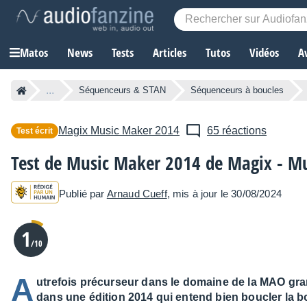
Matos
News
Tests
Articles
Tutos
Vidéos
A
...
Séquenceurs & STAN
Séquenceurs à boucles
Magix
Music Maker 2014
65 réactions
Test écrit
Test de Music Maker 2014 de Magix - 
Publié par
Arnaud Cueff
, mis à jour le 30/08/2024
1
/10
A
utrefois précurseur dans le domaine de la MAO gra
dans une édition 2014 qui entend bien boucler la bo