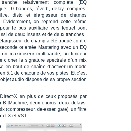
tranche rela­ti­ve­ment complète (EQ
que 10 bandes, réverb, delay, compres­
filtre, disto et élar­gis­seur de champs
). Évidem­ment, on reprend cette même
pour le bus auxi­liaire vers lequel sont
ussi de deux inserts et de deux tranches :
élar­gis­seur de champ a été troqué contre
e seconde orien­tée Maste­ring avec un EQ
un maxi­mi­seur multi­bande, un limi­teur
de cloner la signa­ture spec­trale d’un mix
se en bout de chaîne d’ac­ti­ver un mode
t en 5.1 de chacune de vos pistes. Et c’est
 objet audio dispose de sa propre section
u Direct-X en plus de ceux propo­sés par
i BitMa­chine, deux chorus, deux delays,
ix (compres­seur, de-esser, gate), un filtre
rect-X et VST.
e