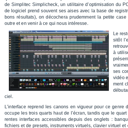
de Simpli­tec Simpli­check, un utili­taire d’op­ti­mi­sa­tion du
de logi­ciel prend souvent ses aises avec la base de regis
bons résul­tats), on déco­chera prudem­ment la petite case
outre et en venir à ce qui nous inté­resse.
Le rest
sitôt l’
retrou
à utili
présen­
vrai­m
ses con
vidéo e
ment cl
débu­t
ciel.
L’in­ter­face reprend les canons en vigueur pour ce genre de
occupe les trois quarts haut de l’écran, tandis que le quart d
rentes inter­faces acces­sibles depuis des onglets : banqu
fichiers et de presets, instru­ments virtuels, clavier virtuel e