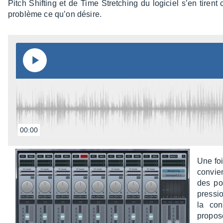
Pitch Shif­ting et de Time Stret­ching du logi­ciel s’en tirent 
problème ce qu’on désire.
00:00
Une fois
convien
des pos
pres­si
la con
propos