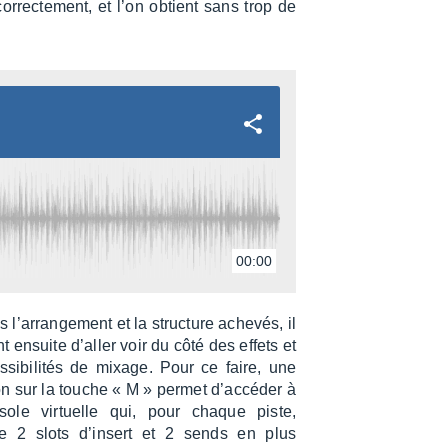
correc­te­ment, et l’on obtient sans trop de
00:00
 l’ar­ran­ge­ment et la struc­ture ache­vés, il
t ensuite d’al­ler voir du côté des effets et
si­bi­li­tés de mixage. Pour ce faire, une
on sur la touche « M » permet d’ac­cé­der à
sole virtuelle qui, pour chaque piste,
e 2 slots d’in­sert et 2 sends en plus