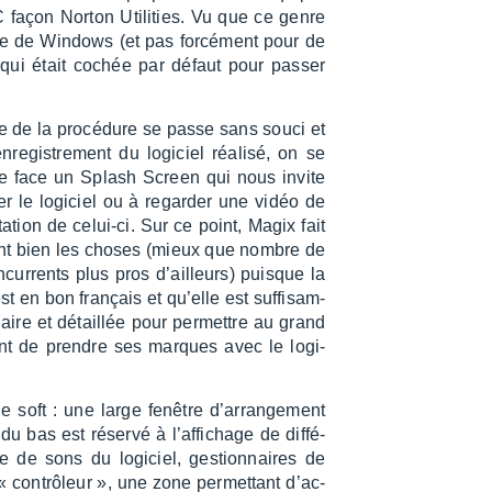
 PC façon Norton Utili­ties. Vu que ce genre
tre de Windows (et pas forcé­ment pour de
 qui était cochée par défaut pour passer
e de la procé­dure se passe sans souci et
en­re­gis­tre­ment du logi­ciel réalisé, on se
ve face un Splash Screen qui nous invite
­ser le logi­ciel ou à regar­der une vidéo de
ta­tion de celui-ci. Sur ce point, Magix fait
ent bien les choses (mieux que nombre de
cur­rents plus pros d’ailleurs) puisque la
st en bon français et qu’elle est suffi­sam­
aire et détaillée pour permettre au grand
ant de prendre ses marques avec le logi­
 soft : une large fenêtre d’ar­ran­ge­ment
u bas est réservé à l’af­fi­chage de diffé­
e de sons du logi­ciel, gestion­naires de
t « contrô­leur », une zone permet­tant d’ac­