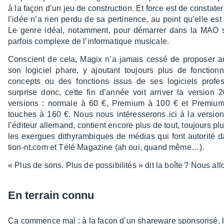
à la façon d’un jeu de construc­tion. Et force est de consta­t
l’idée n’a rien perdu de sa perti­nence, au point qu’elle est
Le genre idéal, notam­ment, pour démar­rer dans la MAO 
parfois complexe de l’in­for­ma­tique musi­cale.
Conscient de cela, Magix n’a jamais cessé de propo­ser a
son logi­ciel phare, y ajou­tant toujours plus de fonc­tion­na
concepts ou des fonc­tions issus de ses logi­ciels profes
surprise donc, cette fin d’an­née voit arri­ver la version 
versions : normale à 60 €, Premium à 100 € et Premium 
touches à 160 €. Nous nous inté­res­se­rons ici à la versi
l’édi­teur alle­mand, contient encore plus de tout, toujours pl
les exergues dithy­ram­biques de médias qui font auto­rité
tion-nt.com et Télé Maga­zine (ah oui, quand même…).
« Plus de sons. Plus de possi­bi­li­tés » dit la boîte ? Nous all
En terrain connu
Ça commence mal : à la façon d’un share­ware spon­so­risé, l’