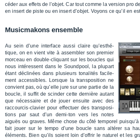
cé­der aux effets de l’objet. Car tout comme la version pro d
en insert de piste ou en insert d’objet. Voyons ce qu’il en es
Music­ma­kons ensemble
Au sein d’une inter­face aussi claire qu’es­thé­
tique, on en vient vite à assem­bler son premier
morceau en double-cliquant sur les boucles qui
nous inté­ressent dans le Sound­pool, la plupart
étant décli­nées dans plusieurs tona­li­tés faci­le­
ment acces­sibles. Lorsque la trans­po­si­tion ne
convient pas, où qu’elle jure sur une partie de la
boucle, il suffit de scin­der cette dernière autant
que néces­saire et de jouer ensuite avec des
raccour­cis-clavier pour effec­tuer des trans­po­si­
tions par saut d’un demi-ton vers les notes
aiguës ou graves. Même chose du côté tempo­rel puisqu’à l’a
fait jouer sur le tempo d’une boucle sans alté­rer sa ha
éléments. Bien qu’ils soient loin d’of­frir le natu­rel et les