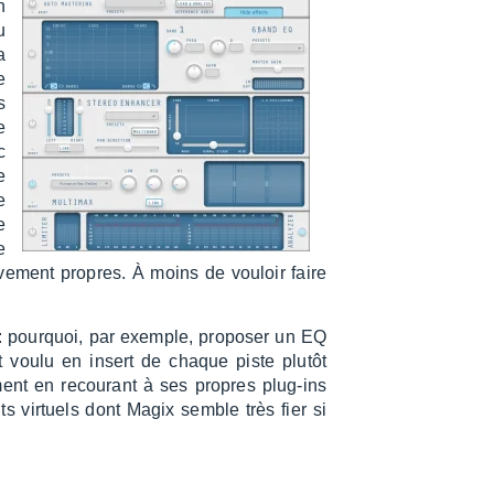
n
u
a
e
s
e
c
e
e
e
e
i­ve­ment propres. À moins de vouloir faire
 : pourquoi, par exemple, propo­ser un EQ
ait voulu en insert de chaque piste plutôt
ent en recou­rant à ses propres plug-ins
ts virtuels dont Magix semble très fier si