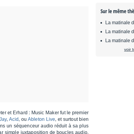
Sur le même th
La matinale 
La matinale 
La matinale 
voir 
ter et Erhard : Music Maker fut le premier
Jay
,
Acid
, ou
Able­ton Live
, et surtout bien
dans un séquen­ceur audio réduit à sa plus
r simple juxta­po­si­tion de boucles audio,