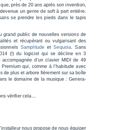
er que, près de 20 ans après son inven­tion,
 deve­nue un genre de soft à part entière.
sans se prendre les pieds dans le tapis
u grand public de nouvelles versions de
­li­tés et récu­pé­rant ou vulga­ri­sant des
­sion­nels
Sampli­tude
et
Sequoia
. Sans
2014 (!) du logi­ciel qui se décline en 3
accom­pa­gnée d’un clavier MIDI de 49
on Premium qui, comme à l’ha­bi­tude avec
us de plus et arbore fière­ment sur sa boîte
 dans le domaine de la musique : Gene­ra­
ons véri­fier cela…
ins­tal­leur nous propose de nous équi­per