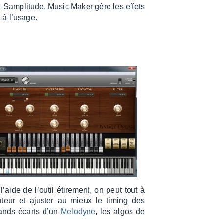
e Sampli­tude, Music Maker gère les effets
t à l’usage.
ide de l’ou­til étire­ment, on peut tout à
uteur et ajus­ter au mieux le timing des
 grands écarts d’un
Melo­dyne
, les algos de