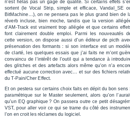
n’est hélas pas un gage de qualité. Si certains effets s’e
sortent (le Vocal Strip, simple et effi­cace, Vandal_SE o
BitMa­chi­ne…), on ne pensera pas le plus grand bien de l
réverb incluse, bien moche, tandis que la version allé­gé
d’AM-Track est vrai­ment trop allé­gée et que certains effet
font clai­re­ment double emploi. Parmi les nouveau­tés d
cette version, on dispose aussi d’un éditeur de picth ave
préser­va­tion des formants : si son inter­face est un modèl
de clarté, les quelques essais que j’ai faits ne m’ont guèr
convaincu de l’in­té­rêt de l’ou­til qui a tendance à intro­duir
des glitches et des arte­facts alors même qu’on n’a encor
effec­tué aucune correc­tion avec… et sur des fichiers rela­t
du T-Pain/Cher Effect.
Et on pestera sur certains choix faits en dépit du bon sens
para­mé­trique sur le Master seule­ment, alors qu’on l’au­r
qu’un EQ graphique ? On passera outre ce petit désa­gré­m
VST, pour aller voir ce qui se trame du côté des instru­men
l’on en croit les réclames du logi­ciel.