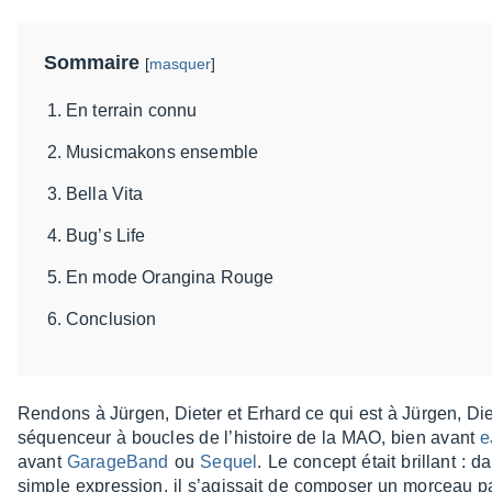
Sommaire
[
masquer
]
En terrain connu
Musicmakons ensemble
Bella Vita
Bug’s Life
En mode Orangina Rouge
Conclusion
Rendons à Jürgen, Dieter et Erhard ce qui est à Jürgen, Die
séquen­ceur à boucles de l’his­toire de la MAO, bien avant
e
avant
Gara­ge­Band
ou
Sequel
. Le concept était brillant : 
simple expres­sion, il s’agis­sait de compo­ser un morceau pa