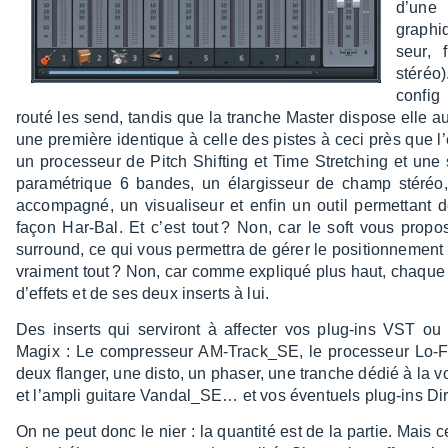
d’une 
graphi
seur, 
stéréo
config 
routé les send, tandis que la tranche Master dispose elle a
une première iden­tique à celle des pistes à ceci près que l’
un proces­seur de Pitch Shif­ting et Time Stret­ching et un
para­mé­trique 6 bandes, un élar­gis­seur de champ stéréo, 
accom­pa­gné, un visua­li­seur et enfin un outil permet­tant 
façon Har-Bal. Et c’est tout ? Non, car le soft vous propo
surround, ce qui vous permet­tra de gérer le posi­tion­ne­men
vrai­ment tout ? Non, car comme expliqué plus haut, chaque
d’ef­fets et de ses deux inserts à lui.
Des inserts qui servi­ront à affec­ter vos plug-ins VST o
Magix : Le compres­seur AM-Track_SE, le proces­seur Lo-F
deux flan­ger, une disto, un phaser, une tranche dédié à la vo
et l’am­pli guitare Vandal_SE… et vos éven­tuels plug-ins Di
On ne peut donc le nier : la quan­tité est de la partie. Mais c