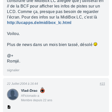
construire une MidiBox LC allégée que j'utiliserai en
// de la BCF pour afficher les infos de pistes sur un
LCD. Comme ça, presque pas besoin de regarder
l'écran. Pour des infos sur la MidiBox LC, c'est là
http://ucapps.de/midibox_lc.html
Voilou.
Plus de news dans un mois bien tassé, désolé
@+
Romjé.
signaler
22 Juillet 2004 à 16:44
#15
Vlad-Drac
AFicionado·a
Membre depuis 22 ans