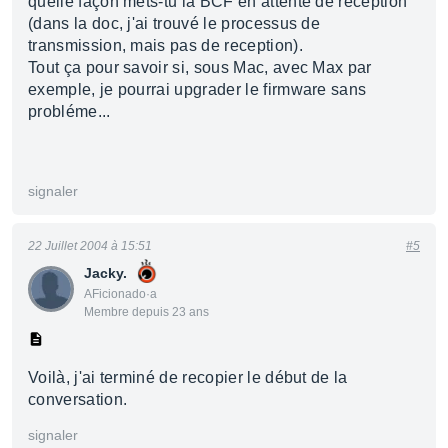
quelle façon mets-tu la BCF en attente de reception
(dans la doc, j'ai trouvé le processus de
transmission, mais pas de reception).
Tout ça pour savoir si, sous Mac, avec Max par
exemple, je pourrai upgrader le firmware sans
probléme...
signaler
22 Juillet 2004 à 15:51
#5
Jacky.
AFicionado·a
Membre depuis 23 ans
Voilà, j'ai terminé de recopier le début de la
conversation.
signaler