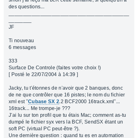
des questions...
__________________________________________
________
JF
Ti nouveau
6 messages
333
Surface De Controle (faites votre choix !)
[ Posté le 22/07/2004 à 14:39 ]
Jacky, tu t'étonnes de n'avoir que 2 banques, donc
de ne que contrôler que 16 pistes; le nom du fichier
xml est "
Cubase SX 2
.2 BCF2000 16track.xml"...
16track... Me trompe-je ???
J'ai lu sur ton profil que tu étais Mac; comment as-tu
dumpé le fichier syx vers la BCF, SendSX étant un
soft PC (virtual PC peut-être ?).
Une dernière question : quand tu es en automation