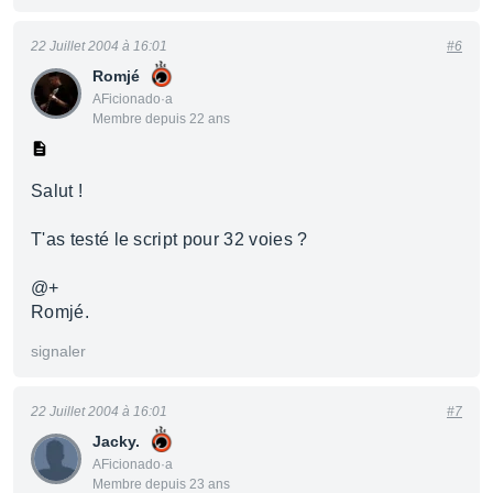
22 Juillet 2004 à 16:01
#6
Romjé
AFicionado·a
Membre depuis 22 ans
Salut !
T'as testé le script pour 32 voies ?
@+
Romjé.
signaler
22 Juillet 2004 à 16:01
#7
Jacky.
AFicionado·a
Membre depuis 23 ans