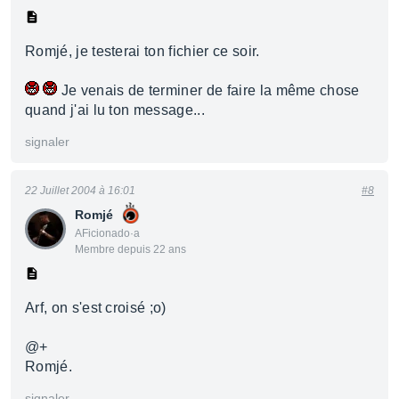
Romjé, je testerai ton fichier ce soir.
Je venais de terminer de faire la même chose
quand j'ai lu ton message...
signaler
22 Juillet 2004 à 16:01
#8
Romjé
AFicionado·a
Membre depuis 22 ans
Arf, on s'est croisé ;o)
@+
Romjé.
signaler