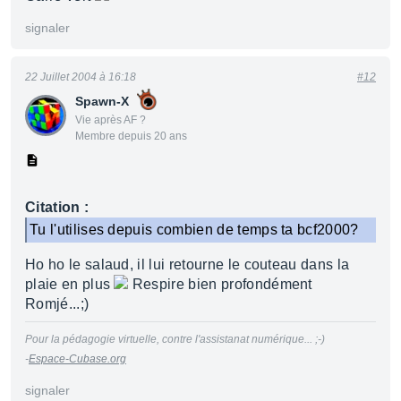
signaler
22 Juillet 2004 à 16:18
#12
Spawn-X
Vie après AF ?
Membre depuis 20 ans
Citation :
Tu l'utilises depuis combien de temps ta bcf2000?
Ho ho le salaud, il lui retourne le couteau dans la
plaie en plus
Respire bien profondément
Romjé...;)
Pour la pédagogie virtuelle, contre l'assistanat numérique... ;-)
-
Espace-Cubase.org
signaler