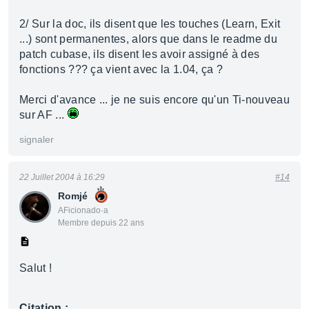
2/ Sur la doc, ils disent que les touches (Learn, Exit
...) sont permanentes, alors que dans le readme du
patch cubase, ils disent les avoir assigné à des
fonctions ??? ça vient avec la 1.04, ça ?
Merci d'avance ... je ne suis encore qu'un Ti-nouveau
sur AF ...
signaler
22 Juillet 2004 à 16:29
#14
Romjé
AFicionado·a
Membre depuis 22 ans
Salut !
Citation :