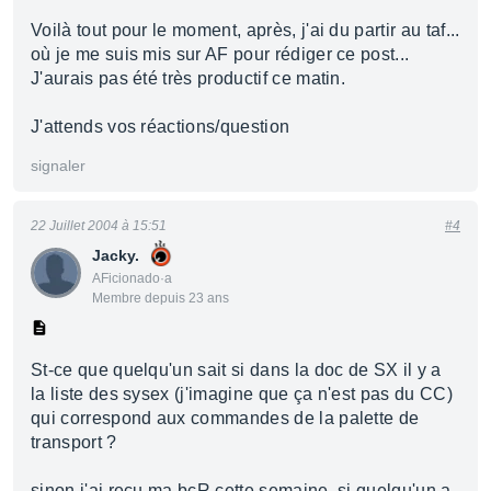
Voilà tout pour le moment, après, j'ai du partir au taf...
où je me suis mis sur AF pour rédiger ce post...
J'aurais pas été très productif ce matin.
J'attends vos réactions/question
signaler
22 Juillet 2004 à 15:51
#4
Jacky.
AFicionado·a
Membre depuis 23 ans
St-ce que quelqu'un sait si dans la doc de SX il y a
la liste des sysex (j'imagine que ça n'est pas du CC)
qui correspond aux commandes de la palette de
transport ?
sinon j'ai reçu ma bcR cette semaine, si quelqu'un a