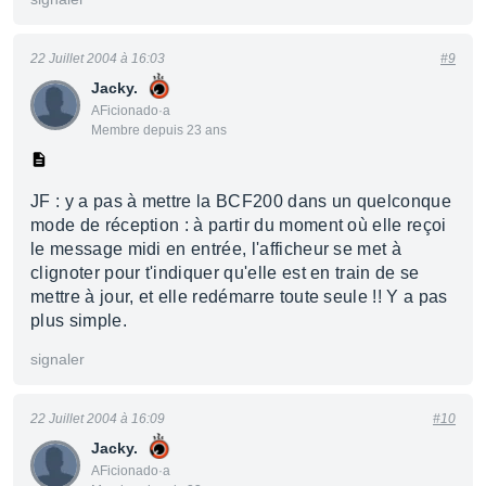
22 Juillet 2004 à 16:03
#9
Jacky.
AFicionado·a
Membre depuis 23 ans
JF : y a pas à mettre la BCF200 dans un quelconque
mode de réception : à partir du moment où elle reçoi
le message midi en entrée, l'afficheur se met à
clignoter pour t'indiquer qu'elle est en train de se
mettre à jour, et elle redémarre toute seule !! Y a pas
plus simple.
signaler
22 Juillet 2004 à 16:09
#10
Jacky.
AFicionado·a