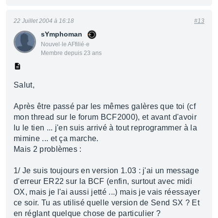
22 Juillet 2004 à 16:18
#13
sYmphoman
Nouvel·le AFfilié·e
Membre depuis 23 ans
Salut,
Après être passé par les mêmes galères que toi (cf
mon thread sur le forum BCF2000), et avant d'avoir
lu le tien ... j'en suis arrivé à tout reprogrammer à la
mimine ... et ça marche.
Mais 2 problèmes :
1/ Je suis toujours en version 1.03 : j'ai un message
d'erreur ER22 sur la BCF (enfin, surtout avec midi
OX, mais je l'ai aussi jetté ...) mais je vais réessayer
ce soir. Tu as utilisé quelle version de Send SX ? Et
en réglant quelque chose de particulier ?