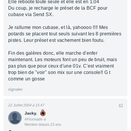
Elle reboote toute seule et elle est en 1.04
Du coup, je recharge le préset de la BCF pour
cubase via Send SX.
Je rallume mon cubase, et là, yahoooo !!!! Mes
potards se placent tout seuls suivant les 8 premières
pistes. Leur préset est vachement bien foutu.
Fin des galères donc, elle marche d'enfer
maintenant. Les moteurs font un peu de bruit, mais
pas plus que pour ceux d'une 01v. C'est vraiment
trop bien de "voir" son mix sur une console!! G t
comme un gosse
signaler
22 Juillet 2004 à 15:47
#3
Jacky.
AFicionado·a
Membre depuis 23 ans