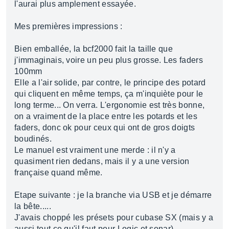
l'aurai plus amplement essayée.
Mes premières impressions :
Bien emballée, la bcf2000 fait la taille que
j'immaginais, voire un peu plus grosse. Les faders
100mm
Elle a l'air solide, par contre, le principe des potard
qui cliquent en même temps, ça m'inquiète pour le
long terme... On verra. L'ergonomie est très bonne,
on a vraiment de la place entre les potards et les
faders, donc ok pour ceux qui ont de gros doigts
boudinés.
Le manuel est vraiment une merde : il n'y a
quasiment rien dedans, mais il y a une version
française quand même.
Etape suivante : je la branche via USB et je démarre
la bête.....
J'avais choppé les présets pour cubase SX (mais y a
aussi tout ce qu'il faut pour Logic et sonar)