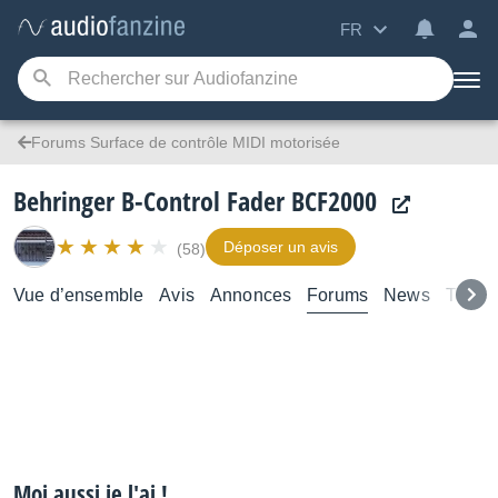
FR
Forums Surface de contrôle MIDI motorisée
Behringer B-Control Fader BCF2000
Déposer un avis
(58)
Vue d’ensemble
Avis
Annonces
Forums
News
Test
Moi aussi je l'ai !