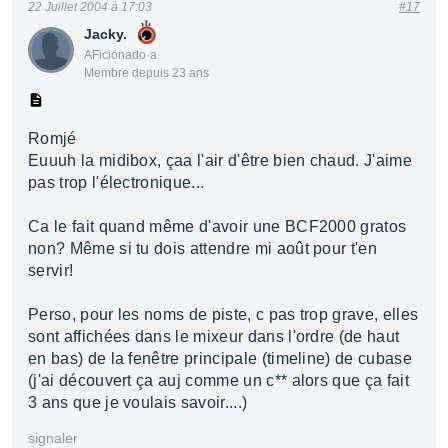
22 Juillet 2004 à 17:03
#17
Jacky.
AFicionado·a
Membre depuis 23 ans
Romjé
Euuuh la midibox, çaa l'air d'être bien chaud. J'aime
pas trop l'électronique...
Ca le fait quand même d'avoir une BCF2000 gratos
non? Même si tu dois attendre mi août pour t'en
servir!
Perso, pour les noms de piste, c pas trop grave, elles
sont affichées dans le mixeur dans l'ordre (de haut
en bas) de la fenêtre principale (timeline) de cubase
(j'ai découvert ça auj comme un c** alors que ça fait
3 ans que je voulais savoir....)
signaler