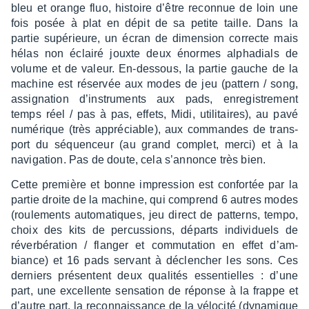
bleu et orange fluo, histoire d’être recon­nue de loin une
fois posée à plat en dépit de sa petite taille. Dans la
partie supé­rieure, un écran de dimen­sion correcte mais
hélas non éclairé jouxte deux énormes alpha­dials de
volume et de valeur. En-dessous, la partie gauche de la
machine est réser­vée aux modes de jeu (pattern / song,
assi­gna­tion d’ins­tru­ments aux pads, enre­gis­tre­ment
temps réel / pas à pas, effets, Midi, utili­taires), au pavé
numé­rique (très appré­ciable), aux commandes de trans­
port du séquen­ceur (au grand complet, merci) et à la
navi­ga­tion. Pas de doute, cela s’an­nonce très bien.
Cette première et bonne impres­sion est confor­tée par la
partie droite de la machine, qui comprend 6 autres modes
(roule­ments auto­ma­tiques, jeu direct de patterns, tempo,
choix des kits de percus­sions, départs indi­vi­duels de
réver­bé­ra­tion / flan­ger et commu­ta­tion en effet d’am­
biance) et 16 pads servant à déclen­cher les sons. Ces
derniers présentent deux quali­tés essen­tielles : d’une
part, une excel­lente sensa­tion de réponse à la frappe et
d’autre part, la recon­nais­sance de la vélo­cité (dyna­mique