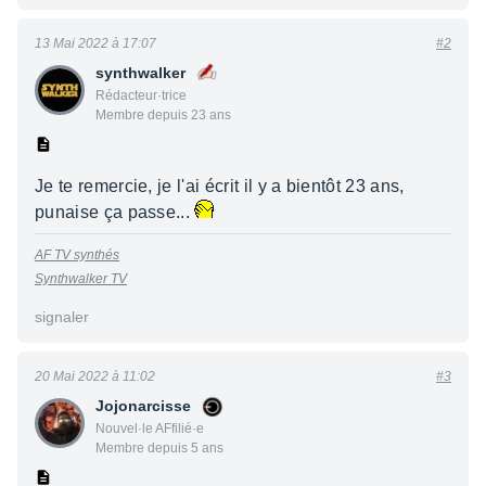
13 Mai 2022 à 17:07
#2
synthwalker
Rédacteur·trice
Membre depuis 23 ans
Je te remercie, je l'ai écrit il y a bientôt 23 ans,
punaise ça passe...
AF TV synthés
Synthwalker TV
signaler
20 Mai 2022 à 11:02
#3
Jojonarcisse
Nouvel·le AFfilié·e
Membre depuis 5 ans