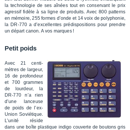
la tech­no­lo­gie de ses aînées tout en conser­vant le prix
agres­sif fidèle à sa ligne de produits. Avec 800 patterns
en mémoire, 255 formes d’onde et 14 voix de poly­pho­nie,
la DR-770 a d’ex­cel­lentes prédis­po­si­tions pour prendre
un départ canon. A vos marques !
Petit poids
Avec 21 centi­
mètres de largeur,
16 de profon­deur
et 700 grammes
de lour­deur, la
DR-770 n’a rien
d’une lanceuse
de poids de l’ex-
Union Sovié­tique.
L’unité réside
dans une boîte plas­tique indigo couverte de boutons gris