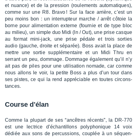
et nuance) et de la pres­sion (roule­ments auto­ma­tiques),
comme sur une R8. Bravo ! Sur la face arrière, c’est un
peu moins bon : un inter­rup­teur marche / arrêt côtoie la
borne pour alimen­ta­tion externe (four­nie et de type bloc
au milieu), un simple duo Midi (In / Out), une prise casque
au format mini-jack, une prise pédale et trois sorties
audio (gauche, droite et sépa­rée). Boss avait la place de
mettre une sortie supplé­men­taire et un Midi Thru en
serrant un peu, dommage. Dommage égale­ment qu’il n’y
ait pas de piles pour une utili­sa­tion nomade, car comme
nous allons le voir, la petite Boss a plus d’un tour dans
ses pistes, ce qui la rend appré­ciable en toutes circons­
tances.
Course d’élan
Comme la plupart de ses “ancêtres récents”, la DR-770
est une lectrice d’échan­tillons poly­pho­nique 14 voix
dédiée aux sons de percus­sions, couplée à un séquen­