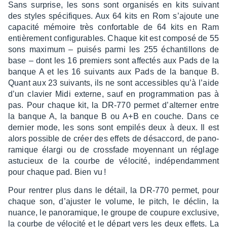
Sans surprise, les sons sont orga­ni­sés en kits suivant
des styles spéci­fiques. Aux 64 kits en Rom s’ajoute une
capa­cité mémoire très confor­table de 64 kits en Ram
entiè­re­ment confi­gu­rables. Chaque kit est composé de 55
sons maxi­mum – puisés parmi les 255 échan­tillons de
base – dont les 16 premiers sont affec­tés aux Pads de la
banque A et les 16 suivants aux Pads de la banque B.
Quant aux 23 suivants, ils ne sont acces­sibles qu’à l’aide
d’un clavier Midi externe, sauf en program­ma­tion pas à
pas. Pour chaque kit, la DR-770 permet d’al­ter­ner entre
la banque A, la banque B ou A+B en couche. Dans ce
dernier mode, les sons sont empi­lés deux à deux. Il est
alors possible de créer des effets de désac­cord, de pano­
ra­mique élargi ou de cross­fade moyen­nant un réglage
astu­cieux de la courbe de vélo­cité, indé­pen­dam­ment
pour chaque pad. Bien vu !
Pour rentrer plus dans le détail, la DR-770 permet, pour
chaque son, d’ajus­ter le volume, le pitch, le déclin, la
nuance, le pano­ra­mique, le groupe de coupure exclu­sive,
la courbe de vélo­cité et le départ vers les deux effets. La