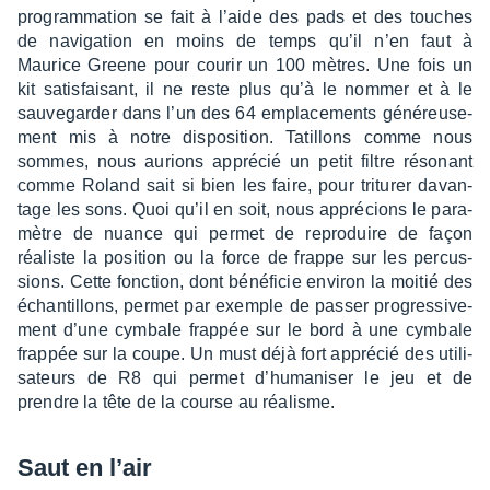
program­ma­tion se fait à l’aide des pads et des touches
de navi­ga­tion en moins de temps qu’il n’en faut à
Maurice Greene pour courir un 100 mètres. Une fois un
kit satis­fai­sant, il ne reste plus qu’à le nommer et à le
sauve­gar­der dans l’un des 64 empla­ce­ments géné­reu­se­
ment mis à notre dispo­si­tion. Tatillons comme nous
sommes, nous aurions appré­cié un petit filtre réso­nant
comme Roland sait si bien les faire, pour tritu­rer davan­
tage les sons. Quoi qu’il en soit, nous appré­cions le para­
mètre de nuance qui permet de repro­duire de façon
réaliste la posi­tion ou la force de frappe sur les percus­
sions. Cette fonc­tion, dont béné­fi­cie envi­ron la moitié des
échan­tillons, permet par exemple de passer progres­si­ve­
ment d’une cymbale frap­pée sur le bord à une cymbale
frap­pée sur la coupe. Un must déjà fort appré­cié des utili­
sa­teurs de R8 qui permet d’hu­ma­ni­ser le jeu et de
prendre la tête de la course au réalisme.
Saut en l’air