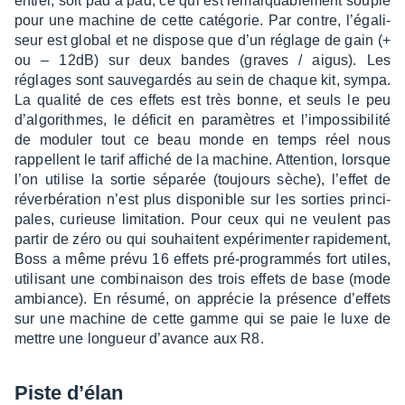
entier, soit pad à pad, ce qui est remarqua­ble­ment souple
pour une machine de cette caté­go­rie. Par contre, l’éga­li­
seur est global et ne dispose que d’un réglage de gain (+
ou – 12dB) sur deux bandes (graves / aigus). Les
réglages sont sauve­gar­dés au sein de chaque kit, sympa.
La qualité de ces effets est très bonne, et seuls le peu
d’al­go­rithmes, le défi­cit en para­mètres et l’im­pos­si­bi­lité
de modu­ler tout ce beau monde en temps réel nous
rappellent le tarif affi­ché de la machine. Atten­tion, lorsque
l’on utilise la sortie sépa­rée (toujours sèche), l’ef­fet de
réver­bé­ra­tion n’est plus dispo­nible sur les sorties prin­ci­
pales, curieuse limi­ta­tion. Pour ceux qui ne veulent pas
partir de zéro ou qui souhaitent expé­ri­men­ter rapi­de­ment,
Boss a même prévu 16 effets pré-program­més fort utiles,
utili­sant une combi­nai­son des trois effets de base (mode
ambiance). En résumé, on appré­cie la présence d’ef­fets
sur une machine de cette gamme qui se paie le luxe de
mettre une longueur d’avance aux R8.
Piste d’élan