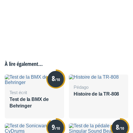
À lire également...
8
/10
Pédago
Test écrit
Histoire de la TR-808
Test de la BMX de
Behringer
9
8
/10
/10