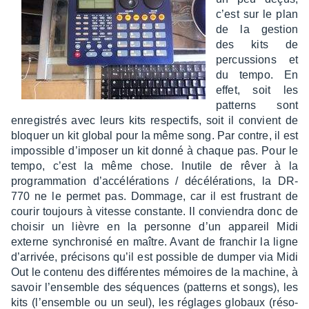
c’est sur le plan
de la gestion
des kits de
percus­sions et
du tempo. En
effet, soit les
patterns sont
enre­gis­trés avec leurs kits respec­tifs, soit il convient de
bloquer un kit global pour la même song. Par contre, il est
impos­sible d’im­po­ser un kit donné à chaque pas. Pour le
tempo, c’est la même chose. Inutile de rêver à la
program­ma­tion d’ac­cé­lé­ra­tions / décé­lé­ra­tions, la DR-
770 ne le permet pas. Dommage, car il est frus­trant de
courir toujours à vitesse constante. Il convien­dra donc de
choi­sir un lièvre en la personne d’un appa­reil Midi
externe synchro­nisé en maître. Avant de fran­chir la ligne
d’ar­ri­vée, préci­sons qu’il est possible de dumper via Midi
Out le contenu des diffé­rentes mémoires de la machine, à
savoir l’en­semble des séquences (patterns et songs), les
kits (l’en­semble ou un seul), les réglages globaux (réso­