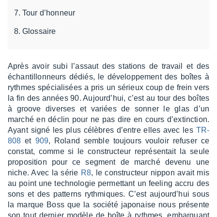
Tour d’honneur
Glossaire
Après avoir subi l’as­saut des stations de travail et des
échan­tillon­neurs dédiés, le déve­lop­pe­ment des boîtes à
rythmes spécia­li­sées a pris un sérieux coup de frein vers
la fin des années 90. Aujour­d’hui, c’est au tour des boîtes
à groove diverses et variées de sonner le glas d’un
marché en déclin pour ne pas dire en cours d’ex­tinc­tion.
Ayant signé les plus célèbres d’entre elles avec les
TR-
808
et
909
, Roland semble toujours vouloir refu­ser ce
constat, comme si le construc­teur repré­sen­tait la seule
propo­si­tion pour ce segment de marché devenu une
niche. Avec la série
R8
, le construc­teur nippon avait mis
au point une tech­no­lo­gie permet­tant un feeling accru des
sons et des patterns ryth­miques. C’est aujour­d’hui sous
la marque Boss que la société japo­naise nous présente
son tout dernier modèle de boîte à rythmes, embarquant