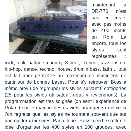
main­te­nant, la
DR-770 n’est
pas en reste,
avec pas moins
de 400 motifs
en Rom. Là
encore, tous les
styles sont
repré­sen­tés :
rock, funk, ballade, coun­try, 8 beat, 16 beat, jazz, fusion,
hip-hop, dance, techno, house, drum’n’­bass, latin… tout
est fait pour permettre au maxi­mum de musi­ciens de
partir sur de bonnes bases. Pour s’y retrou­ver, Boss a
même prévu de regrou­per les styles suivant 8 caté­go­ries
(25 pour les styles utili­sa­teur, nous y revien­drons). La
program­ma­tion est très soignée (on sent l’ex­pé­rience de
Roland sur le marché des claviers arran­geurs) même si
l’on regrette que les styles ne tournent souvent que sur
une ou deux mesures. Par ailleurs, Boss a eu l’ex­cel­lente
idée d’or­ga­ni­ser les 400 styles en 100 groupes, avec