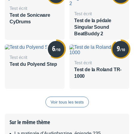
Test écrit
Test écrit
Test de Sonicware
Test de la pédale
CyDrums
Singular Sound
BeatBuddy 2
6
9
/10
/10
Test écrit
Test écrit
Test du Polyend Step
Test de la Roland TR-
1000
Voir tous les tests
Sur le même thème
La matinale d'Audiofanzine, épisode 235