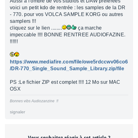
Aussi à l'ombre de vos studios et DAW préférées
voici un petit kdo de rentrée : les samples de la DR
- 770. pour vos VOLCA SAMPLE KORG ou autres
samplers !!!
cliquez sur le lien ........
ça marche
impeccable !!!! BONNE RENTREE AUDIOFAZINE.
!!!!!!
https://www.mediafire.com/file/owe5rdccwv06co6
/DR-770_Single_Sound_Sample_Library.zip/file
PS :Le fichier ZIP est complet !!!! 12 Mo sur MAC
OSX
Bonnes vibs Audiozanzine !!
signaler