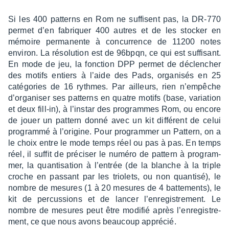
Si les 400 patterns en Rom ne suffisent pas, la DR-770
permet d’en fabriquer 400 autres et de les stocker en
mémoire perma­nente à concur­rence de 11200 notes
envi­ron. La réso­lu­tion est de 96bpqn, ce qui est suffi­sant.
En mode de jeu, la fonc­tion DPP permet de déclen­cher
des motifs entiers à l’aide des Pads, orga­ni­sés en 25
caté­go­ries de 16 rythmes. Par ailleurs, rien n’em­pêche
d’or­ga­ni­ser ses patterns en quatre motifs (base, varia­tion
et deux fill-in), à l’ins­tar des programmes Rom, ou encore
de jouer un pattern donné avec un kit diffé­rent de celui
programmé à l’ori­gine. Pour program­mer un Pattern, on a
le choix entre le mode temps réel ou pas à pas. En temps
réel, il suffit de préci­ser le numéro de pattern à program­
mer, la quan­ti­sa­tion à l’en­trée (de la blanche à la triple
croche en passant par les trio­lets, ou non quan­tisé), le
nombre de mesures (1 à 20 mesures de 4 batte­ments), le
kit de percus­sions et de lancer l’en­re­gis­tre­ment. Le
nombre de mesures peut être modi­fié après l’en­re­gis­tre­
ment, ce que nous avons beau­coup appré­cié.