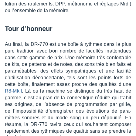
lu­tion des roule­ments, DPP, métro­nome et réglages Midi)
ou l’en­semble de la mémoire.
Tour d’hon­neur
Au final, la DR-770 est une boîte à rythmes dans la plus
pure tradi­tion avec bon nombre de facul­tés inat­ten­dues
dans cette gamme de prix. Une mémoire très confor­table
de kits, de patterns et de notes, des sons très bien faits et
para­mé­trables, des effets sympa­thiques et une faci­lité
d’uti­li­sa­tion décon­cer­tante, tels sont les points forts de
cette boîte, fina­le­ment assez proche des quali­tés d’une
R8-MkII
. Là où la machine se distingue du très haut de
gamme, c’est au plan de la connec­tique réduite qui trahit
ses origines, de l’ab­sence de program­ma­tion par grille,
de l’im­pos­si­bi­lité d’en­re­gis­trer des évolu­tions de para­
mètres sonores et du mode song un peu dépouillé. En
résumé, la DR-770 ravira ceux qui souhaitent compo­ser
rapi­de­ment des ryth­miques de qualité sans se prendre la