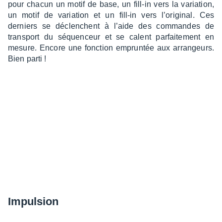
pour chacun un motif de base, un fill-in vers la varia­tion,
un motif de varia­tion et un fill-in vers l’ori­gi­nal. Ces
derniers se déclenchent à l’aide des commandes de
trans­port du séquen­ceur et se calent parfai­te­ment en
mesure. Encore une fonc­tion emprun­tée aux arran­geurs.
Bien parti !
Impul­sion