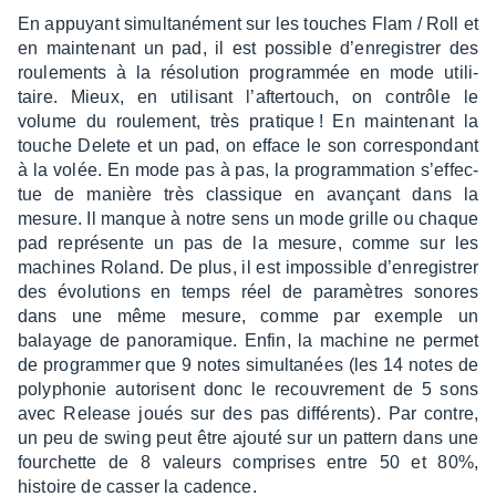
En appuyant simul­ta­né­ment sur les touches Flam / Roll et
en main­te­nant un pad, il est possible d’en­re­gis­trer des
roule­ments à la réso­lu­tion program­mée en mode utili­
taire. Mieux, en utili­sant l’af­ter­touch, on contrôle le
volume du roule­ment, très pratique ! En main­te­nant la
touche Delete et un pad, on efface le son corres­pon­dant
à la volée. En mode pas à pas, la program­ma­tion s’ef­fec­
tue de manière très clas­sique en avançant dans la
mesure. Il manque à notre sens un mode grille ou chaque
pad repré­sente un pas de la mesure, comme sur les
machines Roland. De plus, il est impos­sible d’en­re­gis­trer
des évolu­tions en temps réel de para­mètres sonores
dans une même mesure, comme par exemple un
balayage de pano­ra­mique. Enfin, la machine ne permet
de program­mer que 9 notes simul­ta­nées (les 14 notes de
poly­pho­nie auto­risent donc le recou­vre­ment de 5 sons
avec Release joués sur des pas diffé­rents). Par contre,
un peu de swing peut être ajouté sur un pattern dans une
four­chette de 8 valeurs comprises entre 50 et 80%,
histoire de casser la cadence.