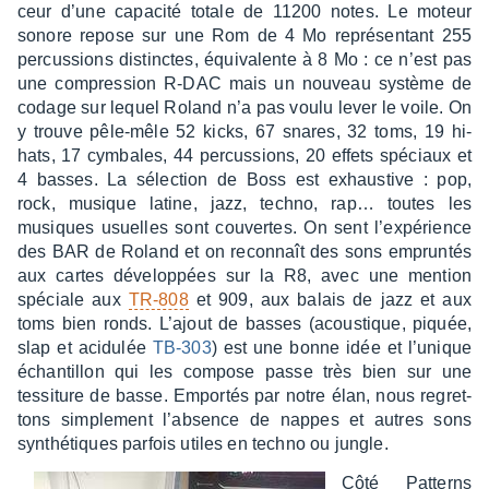
ceur d’une capa­cité totale de 11200 notes. Le moteur
sonore repose sur une Rom de 4 Mo repré­sen­tant 255
percus­sions distinctes, équi­va­lente à 8 Mo : ce n’est pas
une compres­sion R-DAC mais un nouveau système de
codage sur lequel Roland n’a pas voulu lever le voile. On
y trouve pêle-mêle 52 kicks, 67 snares, 32 toms, 19 hi-
hats, 17 cymbales, 44 percus­sions, 20 effets spéciaux et
4 basses. La sélec­tion de Boss est exhaus­tive : pop,
rock, musique latine, jazz, techno, rap… toutes les
musiques usuelles sont couvertes. On sent l’ex­pé­rience
des BAR de Roland et on recon­naît des sons emprun­tés
aux cartes déve­lop­pées sur la R8, avec une mention
spéciale aux
TR-808
et 909, aux balais de jazz et aux
toms bien ronds. L’ajout de basses (acous­tique, piquée,
slap et acidu­lée
TB-303
) est une bonne idée et l’unique
échan­tillon qui les compose passe très bien sur une
tessi­ture de basse. Empor­tés par notre élan, nous regret­
tons simple­ment l’ab­sence de nappes et autres sons
synthé­tiques parfois utiles en techno ou jungle.
Côté Patterns