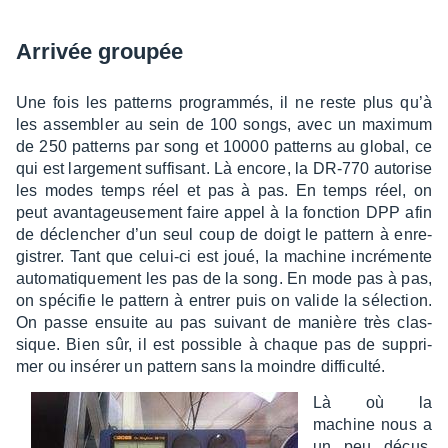
Arri­vée grou­pée
Une fois les patterns program­més, il ne reste plus qu’à
les assem­bler au sein de 100 songs, avec un maxi­mum
de 250 patterns par song et 10000 patterns au global, ce
qui est large­ment suffi­sant. Là encore, la DR-770 auto­rise
les modes temps réel et pas à pas. En temps réel, on
peut avan­ta­geu­se­ment faire appel à la fonc­tion DPP afin
de déclen­cher d’un seul coup de doigt le pattern à enre­
gis­trer. Tant que celui-ci est joué, la machine incré­mente
auto­ma­tique­ment les pas de la song. En mode pas à pas,
on spéci­fie le pattern à entrer puis on valide la sélec­tion.
On passe ensuite au pas suivant de manière très clas­
sique. Bien sûr, il est possible à chaque pas de suppri­
mer ou insé­rer un pattern sans la moindre diffi­culté.
Là où la
machine nous a
un peu déçus,