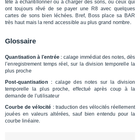
tête à échan­tillon­ner ou à char­ger des sons, ou ceux qui
ont toujours rêvé de se payer une R8 avec quelques
cartes de sons bien léchées. Bref, Boss place sa BAR
très haut mais la rend acces­sible au plus grand nombre.
Glos­saire
Quan­ti­sa­tion à l’en­trée
: calage immé­diat des notes, dès
l’en­re­gis­tre­ment temps réel, sur la divi­sion tempo­relle la
plus proche
Post-quan­ti­sa­tion
: calage des notes sur la divi­sion
tempo­relle la plus proche, effec­tué après coup à la
demande de l’uti­li­sa­teur
Courbe de vélo­cité
: traduc­tion des vélo­ci­tés réel­le­ment
jouées en valeurs alté­rées, sauf bien entendu pour la
courbe linéaire.