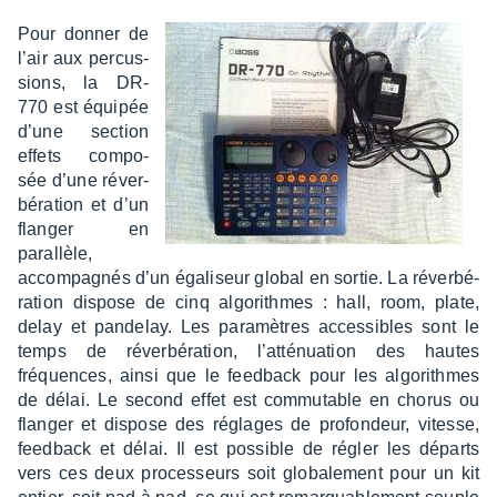
Pour donner de
l’air aux percus­
sions, la DR-
770 est équi­pée
d’une section
effets compo­
sée d’une réver­
bé­ra­tion et d’un
flan­ger en
paral­lèle,
accom­pa­gnés d’un égali­seur global en sortie. La réver­bé­
ra­tion dispose de cinq algo­rithmes : hall, room, plate,
delay et pande­lay. Les para­mètres acces­sibles sont le
temps de réver­bé­ra­tion, l’at­té­nua­tion des hautes
fréquences, ainsi que le feed­back pour les algo­rithmes
de délai. Le second effet est commu­table en chorus ou
flan­ger et dispose des réglages de profon­deur, vitesse,
feed­back et délai. Il est possible de régler les départs
vers ces deux proces­seurs soit globa­le­ment pour un kit