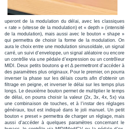
u­pe­ront de la modu­la­tion du délai, avec les clas­siques
« rate » (vitesse de la modu­la­tion) et « depth » (inten­sité
de la modu­la­tion), mais aussi avec le bouton « shape »
qui permet­tra de choi­sir la forme de la modu­la­tion. On
aura le choix entre une modu­la­tion sinu­soï­dale, un signal
carré, un suivi d’en­ve­loppe, un signal aléa­toire ou encore
un contrôle via une pédale d’ex­pres­sion ou un contrô­leur
MIDI. Deux petits boutons φ et Δ permet­tront d’ac­cé­der à
des para­mètres plus origi­naux. Pour le premier, on pourra
inver­ser la phase sur les délais courts afin d’ob­te­nir un
filtrage en peigne, et inver­ser le délai sur les temps plus
longs. Le deuxième bouton permet de multi­plier le temps
de délai, on pourra choi­sir la valeur (2x, 3x, 4x, 5x) via
une combi­nai­son de touches, et à l’ins­tar des réglages
géné­raux, tout est indiqué dans le joli manuel. Un petit
bouton « preset » permet­tra de char­ger un réglage, mais
aussi d’ac­cé­der à quelques para­mètres concer­nant le
bypass, le contrôle via MIDI/Mod/CV ou la pédale d’ex­