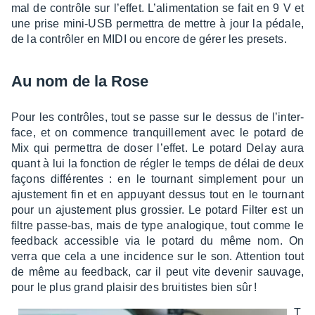
mal de contrôle sur l’ef­fet. L’ali­men­ta­tion se fait en 9 V et
une prise mini-USB permet­tra de mettre à jour la pédale,
de la contrô­ler en MIDI ou encore de gérer les presets.
Au nom de la Rose
Pour les contrôles, tout se passe sur le dessus de l’in­ter­
face, et on commence tranquille­ment avec le potard de
Mix qui permet­tra de doser l’ef­fet. Le potard Delay aura
quant à lui la fonc­tion de régler le temps de délai de deux
façons diffé­rentes : en le tour­nant simple­ment pour un
ajus­te­ment fin et en appuyant dessus tout en le tour­nant
pour un ajus­te­ment plus gros­sier. Le potard Filter est un
filtre passe-bas, mais de type analo­gique, tout comme le
feed­back acces­sible via le potard du même nom. On
verra que cela a une inci­dence sur le son. Atten­tion tout
de même au feed­back, car il peut vite deve­nir sauvage,
pour le plus grand plai­sir des brui­tistes bien sûr !
T