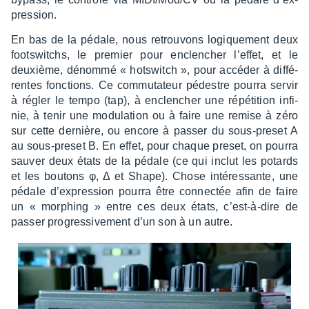
pres­sion.
En bas de la pédale, nous retrou­vons logique­ment deux
foots­witchs, le premier pour enclen­cher l’ef­fet, et le
deuxième, dénommé « hots­witch », pour accé­der à diffé­
rentes fonc­tions. Ce commu­ta­teur pédestre pourra servir
à régler le tempo (tap), à enclen­cher une répé­ti­tion infi­
nie, à tenir une modu­la­tion ou à faire une remise à zéro
sur cette dernière, ou encore à passer du sous-preset A
au sous-preset B. En effet, pour chaque preset, on pourra
sauver deux états de la pédale (ce qui inclut les potards
et les boutons φ, Δ et Shape). Chose inté­res­sante, une
pédale d’ex­pres­sion pourra être connec­tée afin de faire
un « morphing » entre ces deux états, c’est-à-dire de
passer progres­si­ve­ment d’un son à un autre.