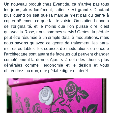
Un nouveau produit chez Even­tide, ça n’ar­rive pas tous
les jours, alors forcé­ment, l’at­tente est grande. D’au­tant
plus quand on sait que la marque n’est pas du genre à
copier bête­ment ce que fait le voisin. On s’at­tend donc à
de l’ori­gi­na­lité, et le moins que l’on puisse dire, c’est
qu’avec la Rose, nous sommes servis ! Certes, la pédale
peut être résu­mée à un simple délai à modu­la­tions, mais
nous savons qu’avec ce genre de trai­te­ment, les para­
mètres éditables, les sources de modu­la­tions ou encore
l’ar­chi­tec­ture sont autant de facteurs qui peuvent chan­ger
complè­te­ment la donne. Ajou­tez à cela des choses plus
géné­rales comme l’er­go­no­mie et le design et vous
obtien­drez, ou non, une pédale digne d’in­té­rêt.