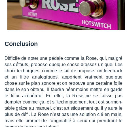
Conclu­sion
Diffi­cile de noter une pédale comme la Rose, qui, malgré
ses défauts, propose quelque chose d’as­sez unique. Les
choix tech­niques, comme le fait de propo­ser un feed­back
et un filtre analo­giques, apportent vrai­ment quelque
chose sur le plan sonore et on retrouve une certaine folie
dans le son obtenu. Il faudra néan­moins mettre en garde
le futur acqué­reur. En effet, la Rose ne se laisse pas
domp­ter comme ça, et si tech­nique­ment tout est surmon­
table grâce au manuel, c’est artis­tique­ment qu’il y aura le
plus de défi. La Rose n’est pas une solu­tion clé en main,
mais elle promet de l’ori­gi­na­lité à ceux qui pren­dront le
temps de forcer leur talent.