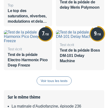
Test de la pédale de
Top
delay Meris Polymoon
Le top des
saturations, réverbes,
modulations et delays
les plus originaux du
7
9
marché
/10
/10
Test écrit
Test écrit
Test de la pédale Boss
Test de la pédale
DM-101 Delay
Electro Harmonix Pico
Machine
Deep Freeze
Voir tous les tests
Sur le même thème
La matinale d'Audiofanzine, épisode 236