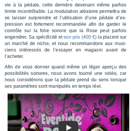
vie à la pédale, cette dernière deve­nant même parfois
limite incon­trô­lable. La modu­la­tion aléa­toire permet­tra de
se lais­ser surprendre et l’uti­li­sa­tion d’une pédale d’ex­
pres­sion est forte­ment recom­man­dée afin de garder le
contrôle sur la folie sonore que la Rose peut parfois
engen­drer. Sa spéci­fi­cité et
son prix (400 €)
la placent sur
un marché de niche, et nous recom­man­dons aux musi­
ciens inté­res­sés de l’es­sayer en maga­sin avant de
l’ache­ter.
Afin de vous donner quand même un léger aperçu des
possi­bi­li­tés sonores, nous avons tourné une vidéo, car
nous consi­dé­rons que la pédale prend du sens lorsque
ses para­mètres sont mani­pu­lés en temps réel.
Play