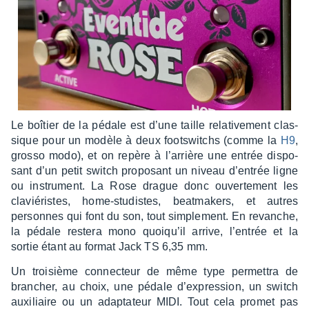
Le boîtier de la pédale est d’une taille rela­ti­ve­ment clas­
sique pour un modèle à deux foots­witchs (comme la
H9
,
grosso modo), et on repère à l’ar­rière une entrée dispo­
sant d’un petit switch propo­sant un niveau d’en­trée ligne
ou instru­ment. La Rose drague donc ouver­te­ment les
clavié­ristes, home-studistes, beat­ma­kers, et autres
personnes qui font du son, tout simple­ment. En revanche,
la pédale restera mono quoiqu’il arrive, l’en­trée et la
sortie étant au format Jack TS 6,35 mm.
Un troi­sième connec­teur de même type permet­tra de
bran­cher, au choix, une pédale d’ex­pres­sion, un switch
auxi­liaire ou un adap­ta­teur MIDI. Tout cela promet pas