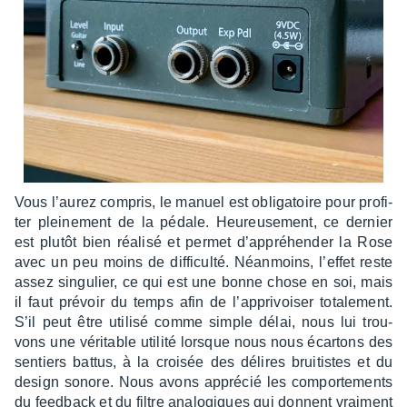
Vous l’au­rez compris, le manuel est obli­ga­toire pour profi­
ter plei­ne­ment de la pédale. Heureu­se­ment, ce dernier
est plutôt bien réalisé et permet d’ap­pré­hen­der la Rose
avec un peu moins de diffi­culté. Néan­moins, l’ef­fet reste
assez singu­lier, ce qui est une bonne chose en soi, mais
il faut prévoir du temps afin de l’ap­pri­voi­ser tota­le­ment.
S’il peut être utilisé comme simple délai, nous lui trou­
vons une véri­table utilité lorsque nous nous écar­tons des
sentiers battus, à la croi­sée des délires brui­tistes et du
design sonore. Nous avons appré­cié les compor­te­ments
du feed­back et du filtre analo­giques qui donnent vrai­ment