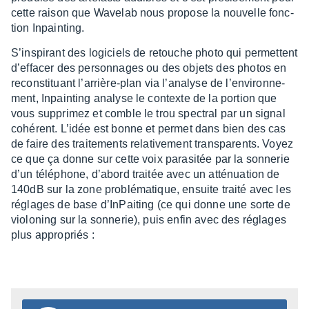
cette raison que Wave­lab nous propose la nouvelle fonc­
tion Inpain­ting.
S’ins­pi­rant des logi­ciels de retouche photo qui permettent
d’ef­fa­cer des person­nages ou des objets des photos en
recons­ti­tuant l’ar­rière-plan via l’ana­lyse de l’en­vi­ron­ne­
ment, Inpain­ting analyse le contexte de la portion que
vous suppri­mez et comble le trou spec­tral par un signal
cohé­rent. L’idée est bonne et permet dans bien des cas
de faire des trai­te­ments rela­ti­ve­ment trans­pa­rents. Voyez
ce que ça donne sur cette voix para­si­tée par la sonne­rie
d’un télé­phone, d’abord trai­tée avec un atté­nua­tion de
140dB sur la zone problé­ma­tique, ensuite traité avec les
réglages de base d’In­Pai­ting (ce qui donne une sorte de
violo­ning sur la sonne­rie), puis enfin avec des réglages
plus appro­priés :