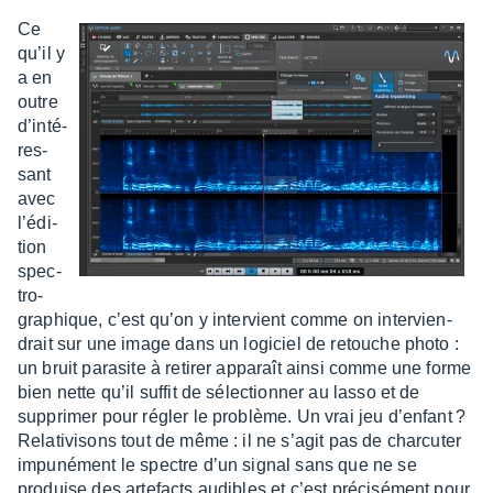
Ce
qu’il y
a en
outre
d’in­té­
res­
sant
avec
l’édi­
tion
spec­
tro­
gra­phique, c’est qu’on y inter­vient comme on inter­vien­
drait sur une image dans un logi­ciel de retouche photo :
un bruit para­site à reti­rer appa­raît ainsi comme une forme
bien nette qu’il suffit de sélec­tion­ner au lasso et de
suppri­mer pour régler le problème. Un vrai jeu d’en­fant ?
Rela­ti­vi­sons tout de même : il ne s’agit pas de char­cu­ter
impu­né­ment le spectre d’un signal sans que ne se
produise des arte­facts audibles et c’est préci­sé­ment pour