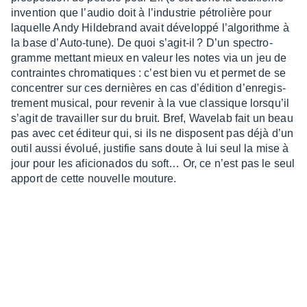
inven­tion que l’au­dio doit à l’in­dus­trie pétro­lière pour
laquelle Andy Hilde­brand avait déve­loppé l’al­go­rithme à
la base d’Auto-tune). De quoi s’agit-il ? D’un spec­tro­
gramme mettant mieux en valeur les notes via un jeu de
contraintes chro­ma­tiques : c’est bien vu et permet de se
concen­trer sur ces dernières en cas d’édi­tion d’en­re­gis­
tre­ment musi­cal, pour reve­nir à la vue clas­sique lorsqu’il
s’agit de travailler sur du bruit. Bref, Wave­lab fait un beau
pas avec cet éditeur qui, si ils ne disposent pas déjà d’un
outil aussi évolué, justi­fie sans doute à lui seul la mise à
jour pour les aficio­na­dos du soft… Or, ce n’est pas le seul
apport de cette nouvelle mouture.