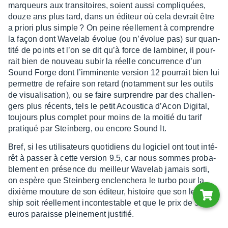
marqueurs aux tran­si­toires, soient aussi compliquées,
douze ans plus tard, dans un éditeur où cela devrait être
a priori plus simple ? On peine réel­le­ment à comprendre
la façon dont Wave­lab évolue (ou n’évo­lue pas) sur quan­
tité de points et l’on se dit qu’à force de lambi­ner, il pour­
rait bien de nouveau subir la réelle concur­rence d’un
Sound Forge dont l’im­mi­nente version 12 pour­rait bien lui
permettre de refaire son retard (notam­ment sur les outils
de visua­li­sa­tion), ou se faire surprendre par des chal­len­
gers plus récents, tels le petit Acous­tica d’Acon Digi­tal,
toujours plus complet pour moins de la moitié du tarif
pratiqué par Stein­berg, ou encore Sound It.
Bref, si les utili­sa­teurs quoti­diens du logi­ciel ont tout inté­
rêt à passer à cette version 9.5, car nous sommes proba­
ble­ment en présence du meilleur Wave­lab jamais sorti,
on espère que Stein­berg enclen­chera le turbo pour la
dixième mouture de son éditeur, histoire que son leader­
ship soit réel­le­ment incon­tes­table et que le prix de 560
euros paraisse plei­ne­ment justi­fié.