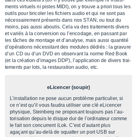
ments virtuels ni pistes MIDI), on y trouve a priori tous les
outils pour brico­ler les fichiers audio et qui ne sont pas
néces­sai­re­ment présents dans nos STAN, ou tout du
moins, pas aussi abou­tis. Cela va des trai­te­ments divers
et variés à la conver­sion ou l’en­co­dage, en passant par
les tâches de montage et d’ana­lyse, mais aussi quan­tité
d’opé­ra­tions néces­si­tant des modules dédiés : la gravure
d’un CD ou d’un DVD en obser­vant la norme Red Book
(et la créa­tion d’images DDP), l’ap­pli­ca­tion de divers trai­
te­ments par lots, la restau­ra­tion audio, etc.
eLicen­cer (soupir)
L’ins­tal­la­tion ne pose aucun problème parti­cu­lier, si
ce n’est qu’il vous faudra utili­ser une clé eLicen­cer
physique, Stein­berg ne propo­sant toujours pas l’au­
to­ri­sa­tion depuis le disque dur de l’or­di­na­teur comme
le fait son concur­rent iLok. C’est d’au­tant plus
agaçant qu’au-delà de squat­ter un port USB sur