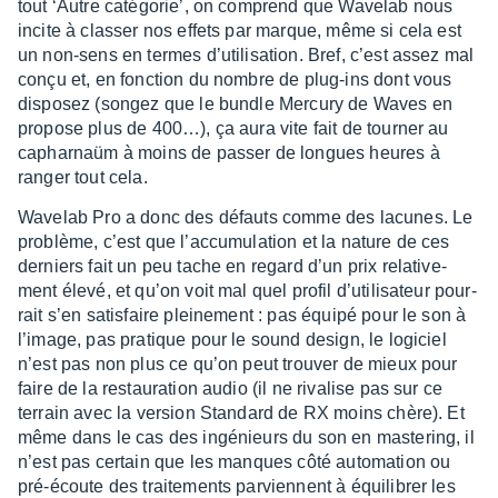
tout ‘Autre caté­go­rie’, on comprend que Wave­lab nous
incite à clas­ser nos effets par marque, même si cela est
un non-sens en termes d’uti­li­sa­tion. Bref, c’est assez mal
conçu et, en fonc­tion du nombre de plug-ins dont vous
dispo­sez (songez que le bundle Mercury de Waves en
propose plus de 400…), ça aura vite fait de tour­ner au
caphar­naüm à moins de passer de longues heures à
ranger tout cela.
Wave­lab Pro a donc des défauts comme des lacunes. Le
problème, c’est que l’ac­cu­mu­la­tion et la nature de ces
derniers fait un peu tache en regard d’un prix rela­ti­ve­
ment élevé, et qu’on voit mal quel profil d’uti­li­sa­teur pour­
rait s’en satis­faire plei­ne­ment : pas équipé pour le son à
l’image, pas pratique pour le sound design, le logi­ciel
n’est pas non plus ce qu’on peut trou­ver de mieux pour
faire de la restau­ra­tion audio (il ne riva­lise pas sur ce
terrain avec la version Stan­dard de RX moins chère). Et
même dans le cas des ingé­nieurs du son en maste­ring, il
n’est pas certain que les manques côté auto­ma­tion ou
pré-écoute des trai­te­ments parviennent à équi­li­brer les