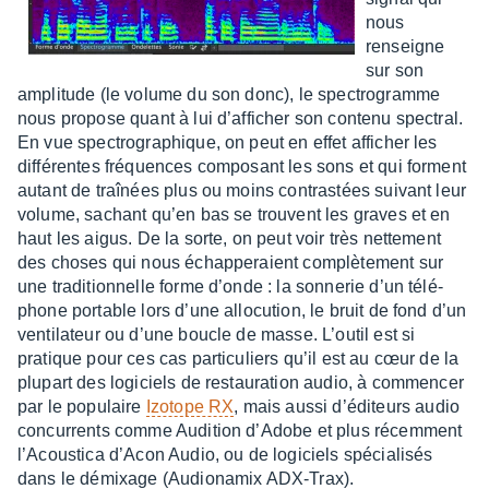
nous
renseigne
sur son
ampli­tude (le volume du son donc), le spec­tro­gramme
nous propose quant à lui d’af­fi­cher son contenu spec­tral.
En vue spec­tro­gra­phique, on peut en effet affi­cher les
diffé­rentes fréquences compo­sant les sons et qui forment
autant de traî­nées plus ou moins contras­tées suivant leur
volume, sachant qu’en bas se trouvent les graves et en
haut les aigus. De la sorte, on peut voir très nette­ment
des choses qui nous échap­pe­raient complè­te­ment sur
une tradi­tion­nelle forme d’onde : la sonne­rie d’un télé­
phone portable lors d’une allo­cu­tion, le bruit de fond d’un
venti­la­teur ou d’une boucle de masse. L’ou­til est si
pratique pour ces cas parti­cu­liers qu’il est au cœur de la
plupart des logi­ciels de restau­ra­tion audio, à commen­cer
par le popu­laire
Izotope RX
, mais aussi d’édi­teurs audio
concur­rents comme Audi­tion d’Adobe et plus récem­ment
l’Acous­tica d’Acon Audio, ou de logi­ciels spécia­li­sés
dans le démixage (Audio­na­mix ADX-Trax).