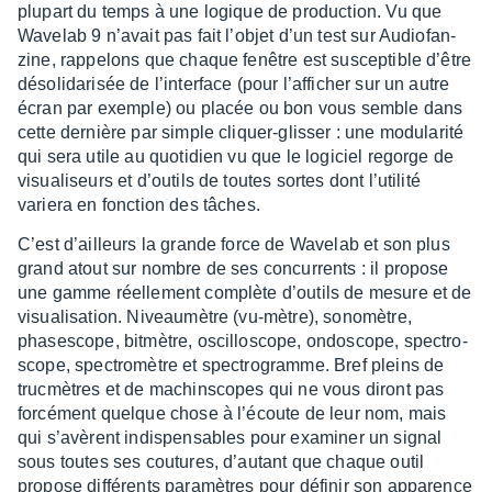
plupart du temps à une logique de produc­tion. Vu que
Wave­lab 9 n’avait pas fait l’objet d’un test sur Audio­fan­
zine, rappe­lons que chaque fenêtre est suscep­tible d’être
déso­li­da­ri­sée de l’in­ter­face (pour l’af­fi­cher sur un autre
écran par exemple) ou placée ou bon vous semble dans
cette dernière par simple cliquer-glis­ser : une modu­la­rité
qui sera utile au quoti­dien vu que le logi­ciel regorge de
visua­li­seurs et d’ou­tils de toutes sortes dont l’uti­lité
variera en fonc­tion des tâches.
C’est d’ailleurs la grande force de Wave­lab et son plus
grand atout sur nombre de ses concur­rents : il propose
une gamme réel­le­ment complète d’ou­tils de mesure et de
visua­li­sa­tion. Niveau­mètre (vu-mètre), sono­mètre,
phases­cope, bitmètre, oscil­lo­scope, ondo­scope, spec­tro­
scope, spec­tro­mètre et spec­tro­gramme. Bref pleins de
truc­mètres et de machin­scopes qui ne vous diront pas
forcé­ment quelque chose à l’écoute de leur nom, mais
qui s’avèrent indis­pen­sables pour exami­ner un signal
sous toutes ses coutures, d’au­tant que chaque outil
propose diffé­rents para­mètres pour défi­nir son appa­rence