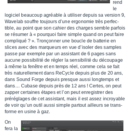
rend
le
logi­ciel beau­coup agréable à utili­ser depuis sa version 9,
Wave­lab souffre toujours d’une ergo­no­mie très perfec­
tible, au point que son cahier des charges semble parfois
se résu­mer à « pourquoi faire simple quand on peut faire
compliqué ? ». Tronçon­ner une boucle de batte­rie en
slices avec des marqueurs en vue d’iso­ler des samples
passe par exemple par un assis­tant de 6 pages sans
aucune possi­bi­lité de régler la sensi­bi­lité du décou­page
à même la fenêtre et en temps réel, comme cela se fait
très natu­rel­le­ment dans ReCycle depuis plus de 20 ans,
dans Sound Forge depuis presque aussi long­temps et
dans… Cubase depuis près de 12 ans ! Certes, on peut
zapper certaines étapes et l’on peut enre­gis­trer des
préré­glages de cet assis­tant, mais il est assez incroyable
de voir qu’un outil aussi simple partout ailleurs se trans­
forme en usine à gaz.
On
fera la