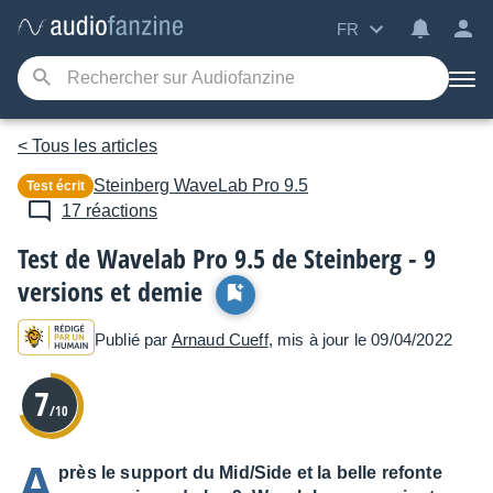
FR
< Tous les articles
Steinberg
WaveLab Pro 9.5
Test écrit
17 réactions
Test de Wavelab Pro 9.5 de Steinberg - 9
versions et demie
Publié par
Arnaud Cueff
, mis à jour le 09/04/2022
7
/10
A
près le support du Mid/Side et la belle refonte