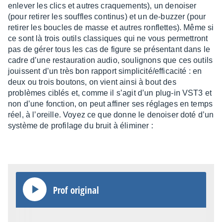
enle­ver les clics et autres craque­ments), un denoi­ser
(pour reti­rer les souffles conti­nus) et un de-buzzer (pour
reti­rer les boucles de masse et autres ronflettes). Même si
ce sont là trois outils clas­siques qui ne vous permet­tront
pas de gérer tous les cas de figure se présen­tant dans le
cadre d’une restau­ra­tion audio, souli­gnons que ces outils
jouissent d’un très bon rapport simpli­cité/effi­ca­cité : en
deux ou trois boutons, on vient ainsi à bout des
problèmes ciblés et, comme il s’agit d’un plug-in VST3 et
non d’une fonc­tion, on peut affi­ner ses réglages en temps
réel, à l’oreille. Voyez ce que donne le denoi­ser doté d’un
système de profi­lage du bruit à élimi­ner :
Prof origi­nal