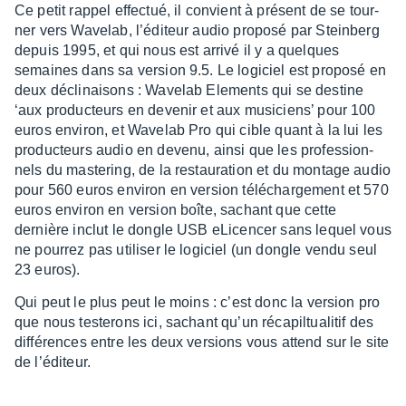
Ce petit rappel effec­tué, il convient à présent de se tour­
ner vers Wave­lab, l’édi­teur audio proposé par Stein­berg
depuis 1995, et qui nous est arrivé il y a quelques
semaines dans sa version 9.5. Le logi­ciel est proposé en
deux décli­nai­sons : Wave­lab Elements qui se destine
‘aux produc­teurs en deve­nir et aux musi­ciens’ pour 100
euros envi­ron, et Wave­lab Pro qui cible quant à la lui les
produc­teurs audio en devenu, ainsi que les profes­sion­
nels du maste­ring, de la restau­ra­tion et du montage audio
pour 560 euros envi­ron en version télé­char­ge­ment et 570
euros envi­ron en version boîte, sachant que cette
dernière inclut le dongle USB eLicen­cer sans lequel vous
ne pour­rez pas utili­ser le logi­ciel (un dongle vendu seul
23 euros).
Qui peut le plus peut le moins : c’est donc la version pro
que nous teste­rons ici, sachant qu’un réca­pil­tua­li­tif des
diffé­rences entre les deux versions vous attend sur le site
de l’édi­teur.