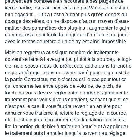
peuvent être comblées en recou­rant à des plug-ins de
tierce partie, mais au prix réclamé par Wave­lab, c’est un
brin agaçant… Et ça l’est d’au­tant plus qu’en dehors du
dosage des effets, on ne dispose d’au­cun moyen d’au­to­
ma­ti­ser des para­mètres des plug-ins : augmen­ter le gain
d’un distor­sion sur toute la longueur d’un fichier ou jouer
avec le temps de retard d’un delay est ainsi impos­sible.
Mais on regret­tera aussi que nombre de trai­te­ments
doivent se faire à l’aveugle (ou plutôt à la sourde), le logi­
ciel ne dispo­sant pas de pré-écoute audio dans la fenêtre
de para­mé­trage : nous en avons parlé pour ce qui est de
la partie Correc­teur, mais c’est aussi le cas pour tout ce
qui concerne les enve­loppes de volume, de pitch, de
fondu ou vous devrez régler votre courbe et appliquer le
trai­te­ment pour voir s’il vous convient, sachant que si ce
n’est pas le cas, il vous faudra reve­nir en arrière pour
annu­ler votre trai­te­ment, refaire le réglage de la courbe,
etc. L’as­tuce pour contour­ner cette limi­ta­tion consiste à
lire la portion du fichier à trai­ter en boucle et à appliquer
le trai­te­ment puis l’an­nu­ler jusqu’à parve­nir au réglage