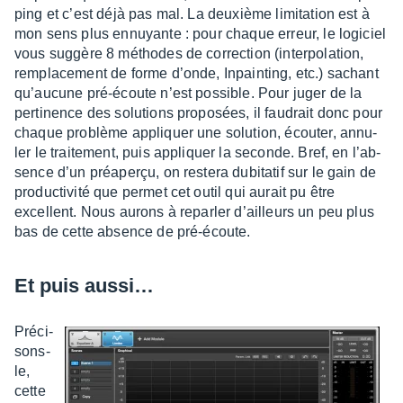
ping et c’est déjà pas mal. La deuxième limi­ta­tion est à
mon sens plus ennuyante : pour chaque erreur, le logi­ciel
vous suggère 8 méthodes de correc­tion (inter­po­la­tion,
rempla­ce­ment de forme d’onde, Inpain­ting, etc.) sachant
qu’au­cune pré-écoute n’est possible. Pour juger de la
perti­nence des solu­tions propo­sées, il faudrait donc pour
chaque problème appliquer une solu­tion, écou­ter, annu­
ler le trai­te­ment, puis appliquer la seconde. Bref, en l’ab­
sence d’un préaperçu, on restera dubi­ta­tif sur le gain de
produc­ti­vité que permet cet outil qui aurait pu être
excellent. Nous aurons à repar­ler d’ailleurs un peu plus
bas de cette absence de pré-écoute.
Et puis aussi…
Préci­
sons-
le,
cette