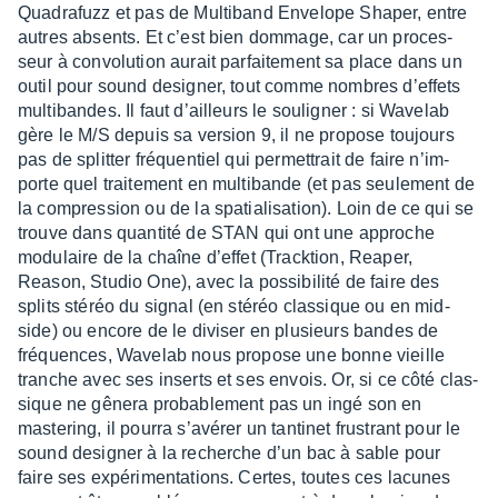
Quadra­fuzz et pas de Multi­band Enve­lope Shaper, entre
autres absents. Et c’est bien dommage, car un proces­
seur à convo­lu­tion aurait parfai­te­ment sa place dans un
outil pour sound desi­gner, tout comme nombres d’ef­fets
multi­bandes. Il faut d’ailleurs le souli­gner : si Wave­lab
gère le M/S depuis sa version 9, il ne propose toujours
pas de split­ter fréquen­tiel qui permet­trait de faire n’im­
porte quel trai­te­ment en multi­bande (et pas seule­ment de
la compres­sion ou de la spatia­li­sa­tion). Loin de ce qui se
trouve dans quan­tité de STAN qui ont une approche
modu­laire de la chaîne d’ef­fet (Track­tion, Reaper,
Reason, Studio One), avec la possi­bi­lité de faire des
splits stéréo du signal (en stéréo clas­sique ou en mid-
side) ou encore de le divi­ser en plusieurs bandes de
fréquences, Wave­lab nous propose une bonne vieille
tranche avec ses inserts et ses envois. Or, si ce côté clas­
sique ne gênera proba­ble­ment pas un ingé son en
maste­ring, il pourra s’avé­rer un tanti­net frus­trant pour le
sound desi­gner à la recherche d’un bac à sable pour
faire ses expé­ri­men­ta­tions. Certes, toutes ces lacunes