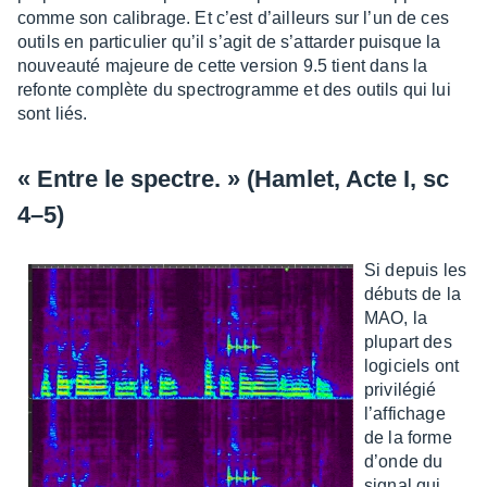
comme son cali­brage. Et c’est d’ailleurs sur l’un de ces
outils en parti­cu­lier qu’il s’agit de s’at­tar­der puisque la
nouveauté majeure de cette version 9.5 tient dans la
refonte complète du spec­tro­gramme et des outils qui lui
sont liés.
« Entre le spectre. » (Hamlet, Acte I, sc
4–5)
Si depuis les
débuts de la
MAO, la
plupart des
logi­ciels ont
privi­lé­gié
l’af­fi­chage
de la forme
d’onde du
signal qui