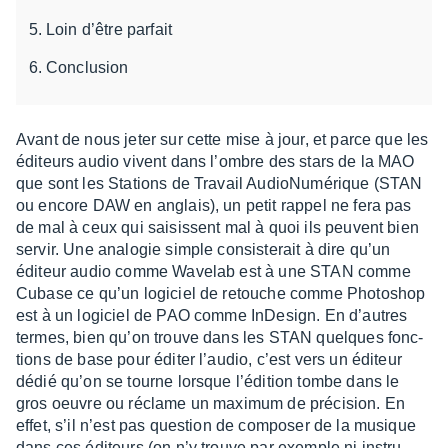
Loin d’être parfait
Conclusion
Avant de nous jeter sur cette mise à jour, et parce que les
éditeurs audio vivent dans l’ombre des stars de la MAO
que sont les Stations de Travail Audio­Nu­mé­rique (STAN
ou encore DAW en anglais), un petit rappel ne fera pas
de mal à ceux qui saisissent mal à quoi ils peuvent bien
servir. Une analo­gie simple consis­te­rait à dire qu’un
éditeur audio comme Wave­lab est à une STAN comme
Cubase ce qu’un logi­ciel de retouche comme Photo­shop
est à un logi­ciel de PAO comme InDe­sign. En d’autres
termes, bien qu’on trouve dans les STAN quelques fonc­
tions de base pour éditer l’au­dio, c’est vers un éditeur
dédié qu’on se tourne lorsque l’édi­tion tombe dans le
gros oeuvre ou réclame un maxi­mum de préci­sion. En
effet, s’il n’est pas ques­tion de compo­ser de la musique
dans ces éditeurs (on n’y trouve par exemple ni instru­