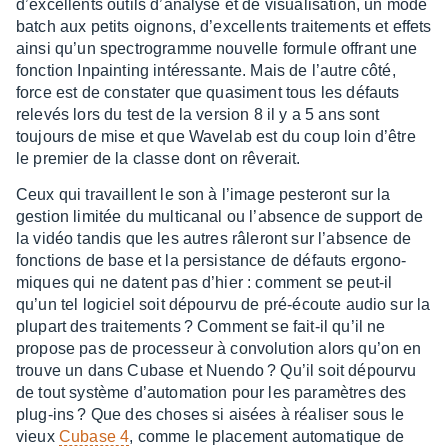
d’ex­cel­lents outils d’ana­lyse et de visua­li­sa­tion, un mode
batch aux petits oignons, d’ex­cel­lents trai­te­ments et effets
ainsi qu’un spec­tro­gramme nouvelle formule offrant une
fonc­tion Inpain­ting inté­res­sante. Mais de l’autre côté,
force est de consta­ter que quasi­ment tous les défauts
rele­vés lors du test de la version 8 il y a 5 ans sont
toujours de mise et que Wave­lab est du coup loin d’être
le premier de la classe dont on rêve­rait.
Ceux qui travaillent le son à l’image peste­ront sur la
gestion limi­tée du multi­ca­nal ou l’ab­sence de support de
la vidéo tandis que les autres râle­ront sur l’ab­sence de
fonc­tions de base et la persis­tance de défauts ergo­no­
miques qui ne datent pas d’hier : comment se peut-il
qu’un tel logi­ciel soit dépourvu de pré-écoute audio sur la
plupart des trai­te­ments ? Comment se fait-il qu’il ne
propose pas de proces­seur à convo­lu­tion alors qu’on en
trouve un dans Cubase et Nuendo ? Qu’il soit dépourvu
de tout système d’au­to­ma­tion pour les para­mètres des
plug-ins ? Que des choses si aisées à réali­ser sous le
vieux
Cubase 4
, comme le place­ment auto­ma­tique de