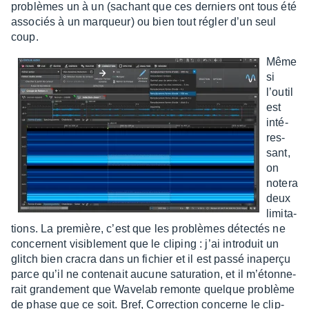
problèmes un à un (sachant que ces derniers ont tous été
asso­ciés à un marqueur) ou bien tout régler d’un seul
coup.
Même
si
l’ou­til
est
inté­
res­
sant,
on
notera
deux
limi­ta­
tions. La première, c’est que les problèmes détec­tés ne
concernent visi­ble­ment que le cliping : j’ai intro­duit un
glitch bien cracra dans un fichier et il est passé inaperçu
parce qu’il ne conte­nait aucune satu­ra­tion, et il m’éton­ne­
rait gran­de­ment que Wave­lab remonte quelque problème
de phase que ce soit. Bref, Correc­tion concerne le clip­