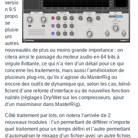
versio
n 9.5
propo
se
plusie
urs
autres
nouveau­tés de plus ou moins grande impor­tance : on
citera ainsi le passage du moteur audio en 64 bits à
virgule flot­tante, ce qui n’a rien d’un détail pour ce qui
concerne les trai­te­ments, mais aussi l’amé­lio­ra­tion de
plusieurs plug-ins, qu’ils s’agisse du Master­Rig ou
encore des outils de dyna­mique qui, selon les cas, béné­
fi­cient d’une refonte d’in­ter­face ou de nouvelles fonc­tion­
na­li­tés (réglages Dry/Wet sur les compres­seurs, ajout
d’un maxi­mi­seur dans Master­Rig).
Côté trai­te­ment par lots, on notera l’ar­ri­vée de 2
nouveaux modules : l’un permet­tant de diffé­rer n’im­porte
quel trai­te­ment pour un temps défini et l’autre permet­tant
d’au­to­ma­ti­ser le mixage d’un fichier avec un autre fichier,