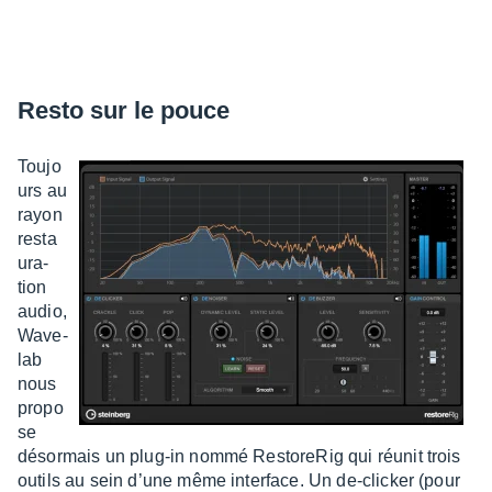
Resto sur le pouce
Toujo
urs au
rayon
resta
u­ra­
tion
audio,
Wave­
lab
nous
propo
se
désor­mais un plug-in nommé Resto­re­Rig qui réunit trois
outils au sein d’une même inter­face. Un de-clicker (pour