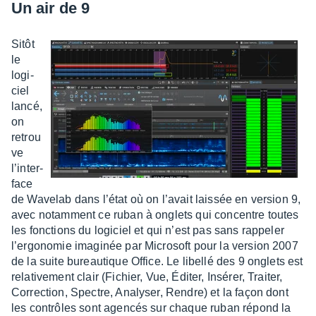
Un air de 9
Sitôt
le
logi­
ciel
lancé,
on
retrou
ve
l’in­ter­
face
de Wave­lab dans l’état où on l’avait lais­sée en version 9,
avec notam­ment ce ruban à onglets qui concentre toutes
les fonc­tions du logi­ciel et qui n’est pas sans rappe­ler
l’er­go­no­mie imagi­née par Micro­soft pour la version 2007
de la suite bureau­tique Office. Le libellé des 9 onglets est
rela­ti­ve­ment clair (Fichier, Vue, Éditer, Insé­rer, Trai­ter,
Correc­tion, Spectre, Analy­ser, Rendre) et la façon dont
les contrôles sont agen­cés sur chaque ruban répond la