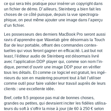
ce qui sera très pratique pour insé­rer un copy­right dans
un fichier de démo. D’ailleurs, Stein­berg a bien fait les
choses de ce côté puisque, depuis la vue spec­tro­gra­
phique, on peut même ajou­ter une image dans l’aperçu
d’un fichier.
Les posses­seurs des derniers MacBook Pro seront aussi
ravis d’ap­prendre que Wave­lab gère désor­mais la Touch
Bar de leur portable, offrant des commandes contex­
tuelles qui vous feront gagner en effi­ca­cité. Last but not
least, l’édi­teur audio de Stein­berg est désor­mais livré
avec l’ap­pli­ca­tion DDP player qui, comme son nom l’in­
dique, permet d’ou­vrir une image DDP pour en véri­fier
tous les détails. Et comme ce logi­ciel est gratuit, les ingé­
nieurs du son en maste­ring pour­ront tout à fait l’uti­li­ser
comme outil pour faire vali­der leur travail auprès de leurs
clients : une excel­lente idée.
Bref, cette 9.5 propose pas mal de bonnes choses,
grandes ou petites, qui devraient inci­ter les fidèles utili­sa­
teurs du soft à s’of­frir la mise à jour (de 60 à 250 € selon