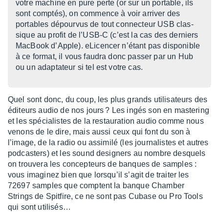
votre machine en pure perte (or sur un portable, ils
sont comp­tés), on commence à voir arri­ver des
portables dépour­vus de tout connec­teur USB clas­
sique au profit de l’USB-C (c’est la cas des derniers
MacBook d’Apple). eLicen­cer n’étant pas dispo­nible
à ce format, il vous faudra donc passer par un Hub
ou un adap­ta­teur si tel est votre cas.
Quel sont donc, du coup, les plus grands utili­sa­teurs des
éditeurs audio de nos jours ? Les ingés son en maste­ring
et les spécia­listes de la restau­ra­tion audio comme nous
venons de le dire, mais aussi ceux qui font du son à
l’image, de la radio ou assi­milé (les jour­na­listes et autres
podcas­ters) et les sound desi­gners au nombre desquels
on trou­vera les concep­teurs de banques de samples :
vous imagi­nez bien que lorsqu’il s’agit de trai­ter les
72697 samples que comptent la banque Cham­ber
Strings de Spit­fire, ce ne sont pas Cubase ou Pro Tools
qui sont utili­sés…