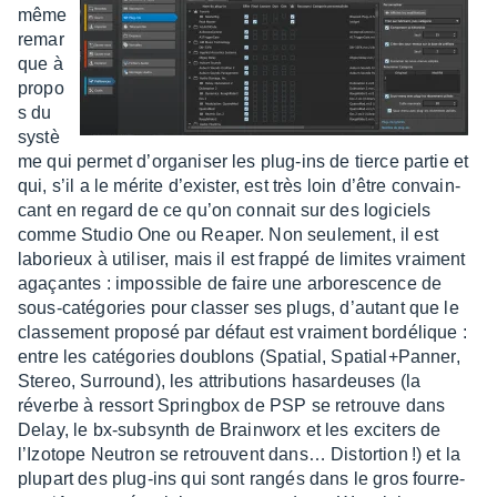
même
remar
que à
propo
s du
systè
me qui permet d’or­ga­ni­ser les plug-ins de tierce partie et
qui, s’il a le mérite d’exis­ter, est très loin d’être convain­
cant en regard de ce qu’on connait sur des logi­ciels
comme Studio One ou Reaper. Non seule­ment, il est
labo­rieux à utili­ser, mais il est frappé de limites vrai­ment
agaçantes : impos­sible de faire une arbo­res­cence de
sous-caté­go­ries pour clas­ser ses plugs, d’au­tant que le
clas­se­ment proposé par défaut est vrai­ment bordé­lique :
entre les caté­go­ries doublons (Spatial, Spatial+­Pan­ner,
Stereo, Surround), les attri­bu­tions hasar­deuses (la
réverbe à ressort Spring­box de PSP se retrouve dans
Delay, le bx-subsynth de Brain­worx et les exci­ters de
l’Izo­tope Neutron se retrouvent dans… Distor­tion !) et la
plupart des plug-ins qui sont rangés dans le gros fourre-