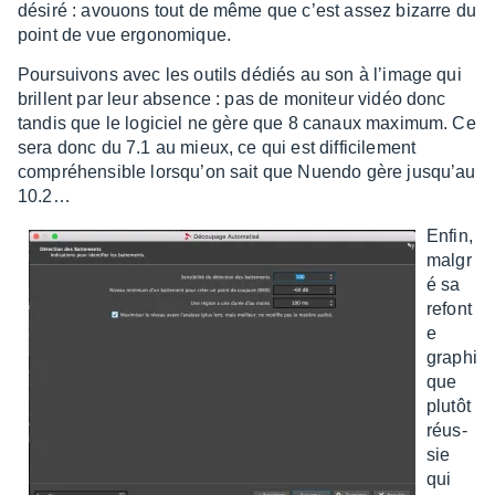
désiré : avouons tout de même que c’est assez bizarre du
point de vue ergo­no­mique.
Pour­sui­vons avec les outils dédiés au son à l’image qui
brillent par leur absence : pas de moni­teur vidéo donc
tandis que le logi­ciel ne gère que 8 canaux maxi­mum. Ce
sera donc du 7.1 au mieux, ce qui est diffi­ci­le­ment
compré­hen­sible lorsqu’on sait que Nuendo gère jusqu’au
10.2…
Enfin,
malgr
é sa
refont
e
graphi
que
plutôt
réus­
sie
qui