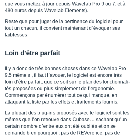
que vous mettez à jour depuis Wave­lab Pro 9 ou 7, et à
480 euros depuis Wave­lab Elements).
Reste que pour juger de la perti­nence du logi­ciel pour
tout un chacun, il convient main­te­nant d’évoquer ses
faiblesses.
Loin d’être parfait
Il y a donc de très bonnes choses dans ce Wave­lab Pro
9.5 même si, il faut l’avouer, le logi­ciel est encore très
loin d’être parfait, que ce soit sur le plan des fonc­tion­na­li­
tés propo­sées ou plus simple­ment de l’er­go­no­mie.
Commençons par énumé­rer tout ce qui manque, en
attaquant la liste par les effets et trai­te­ments four­nis.
La plupart des plug-ins propo­sés avec le logi­ciel sont les
mêmes que l’on retrouve dans Cuba­se… sachant qu’un
certain nombre d’entre eux ont été oubliés et on se
demande bien pourquoi : pas de REVe­rence, pas de