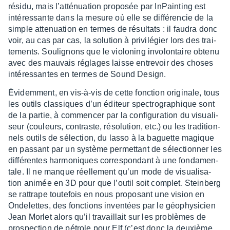
résidu, mais l’at­té­nua­tion propo­sée par InPain­ting est
inté­res­sante dans la mesure où elle se diffé­ren­cie de la
simple atte­nua­tion en termes de résul­tats : il faudra donc
voir, au cas par cas, la solu­tion à privi­lé­gier lors des trai­
te­ments. Souli­gnons que le violo­ning invo­lon­taire obtenu
avec des mauvais réglages laisse entre­voir des choses
inté­res­santes en termes de Sound Design.
Évidem­ment, en vis-à-vis de cette fonc­tion origi­nale, tous
les outils clas­siques d’un éditeur spec­tro­gra­phique sont
de la partie, à commen­cer par la confi­gu­ra­tion du visua­li­
seur (couleurs, contraste, réso­lu­tion, etc.) ou les tradi­tion­
nels outils de sélec­tion, du lasso à la baguette magique
en passant par un système permet­tant de sélec­tion­ner les
diffé­rentes harmo­niques corres­pon­dant à une fonda­men­
tale. Il ne manque réel­le­ment qu’un mode de visua­li­sa­
tion animée en 3D pour que l’ou­til soit complet. Stein­berg
se rattrape toute­fois en nous propo­sant une vision en
Onde­lettes, des fonc­tions inven­tées par le géophy­si­cien
Jean Morlet alors qu’il travaillait sur les problèmes de
pros­pec­tion de pétrole pour Elf (c’est donc la deuxième