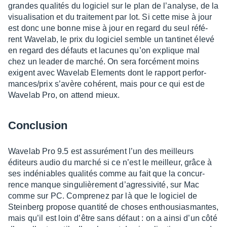
grandes quali­tés du logi­ciel sur le plan de l’ana­lyse, de la
visua­li­sa­tion et du trai­te­ment par lot. Si cette mise à jour
est donc une bonne mise à jour en regard du seul réfé­
rent Wave­lab, le prix du logi­ciel semble un tanti­net élevé
en regard des défauts et lacunes qu’on explique mal
chez un leader de marché. On sera forcé­ment moins
exigent avec Wave­lab Elements dont le rapport perfor­
mances/prix s’avère cohé­rent, mais pour ce qui est de
Wave­lab Pro, on attend mieux.
Conclu­sion
Wave­lab Pro 9.5 est assu­ré­ment l’un des meilleurs
éditeurs audio du marché si ce n’est le meilleur, grâce à
ses indé­niables quali­tés comme au fait que la concur­
rence manque singu­liè­re­ment d’agres­si­vité, sur Mac
comme sur PC. Compre­nez par là que le logi­ciel de
Stein­berg propose quan­tité de choses enthou­sias­mantes,
mais qu’il est loin d’être sans défaut : on a ainsi d’un côté