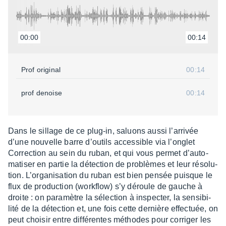
00:00
00:14
Prof origi­nal
00:14
prof denoise
00:14
Dans le sillage de ce plug-in, saluons aussi l’ar­ri­vée
d’une nouvelle barre d’ou­tils acces­sible via l’on­glet
Correc­tion au sein du ruban, et qui vous permet d’au­to­
ma­ti­ser en partie la détec­tion de problèmes et leur réso­lu­
tion. L’or­ga­ni­sa­tion du ruban est bien pensée puisque le
flux de produc­tion (work­flow) s’y déroule de gauche à
droite : on para­mètre la sélec­tion à inspec­ter, la sensi­bi­
lité de la détec­tion et, une fois cette dernière effec­tuée, on
peut choi­sir entre diffé­rentes méthodes pour corri­ger les