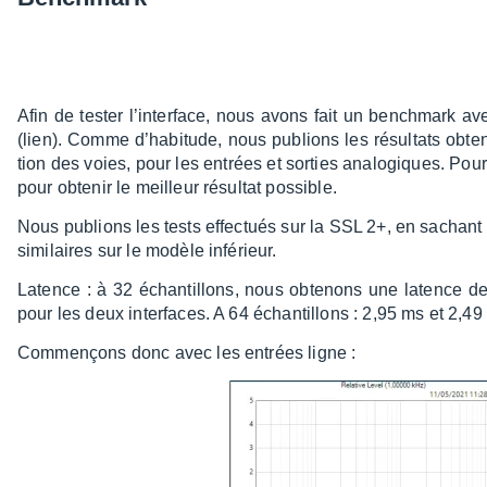
Afin de tester l’in­ter­face, nous avons fait un bench­mark a
(lien). Comme d’ha­bi­tude, nous publions les résul­tats obte
tion des voies, pour les entrées et sorties analo­giques. Pour t
pour obte­nir le meilleur résul­tat possible.
Nous publions les tests effec­tués sur la SSL 2+, en sachant
simi­laires sur le modèle infé­rieur.
Latence : à 32 échan­tillons, nous obte­nons une latence d
pour les deux inter­faces. A 64 échan­tillons : 2,95 ms et 2,49
Commençons donc avec les entrées ligne :