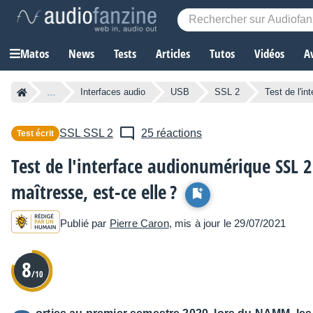
Matos
News
Tests
Articles
Tutos
Vidéos
A
...
Interfaces audio
USB
SSL 2
Test de l'i
SSL
SSL 2
25 réactions
Test écrit
Test de l'interface audionumérique SSL 2 
maîtresse, est-ce elle ?
Publié par
Pierre Caron
, mis à jour le 29/07/2021
8
/10