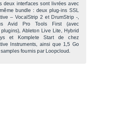
s deux inter­faces sont livrées avec
 même bundle : deux plug-ins SSL
tive – Vocal­Strip 2 et Drum­Strip -,
us Avid Pro Tools First (avec
 plugins), Able­ton Live Lite, Hybrid
ys et Komplete Start de chez
tive Instru­ments, ainsi que 1,5 Go
 samples four­nis par Loop­cloud.