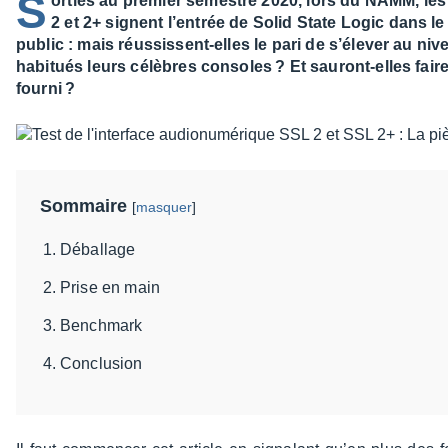
S
orties au premier semestre 2020, lors du NAMM, le
2 et 2+ signent l’entrée de Solid State Logic dans l
public : mais réussissent-elles le pari de s’élever au ni
habitués leurs célèbres consoles ? Et sauront-elles fair
fourni ?
Sommaire
[
masquer
]
Déballage
Prise en main
Benchmark
Conclusion