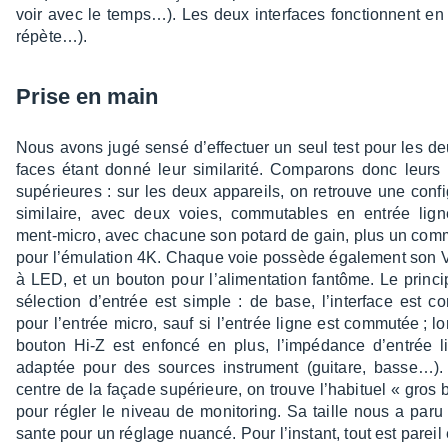
voir avec le temps…). Les deux inter­faces fonc­tionnent e
répè­te…).
Prise en main
Nous avons jugé sensé d’ef­fec­tuer un seul test pour les de
faces étant donné leur simi­la­rité. Compa­rons donc leurs
supé­rieures : sur les deux appa­reils, on retrouve une confi­g
simi­laire, avec deux voies, commu­tables en entrée ligne
ment-micro, avec chacune son potard de gain, plus un commu
pour l’ému­la­tion 4K. Chaque voie possède égale­ment son
à LED, et un bouton pour l’ali­men­ta­tion fantôme. Le prin­c
sélec­tion d’en­trée est simple : de base, l’in­ter­face est con
pour l’en­trée micro, sauf si l’en­trée ligne est commu­tée ; l
bouton Hi-Z est enfoncé en plus, l’im­pé­dance d’en­trée l
adap­tée pour des sources instru­ment (guitare, basse…).
centre de la façade supé­rieure, on trouve l’ha­bi­tuel « gros
pour régler le niveau de moni­to­ring. Sa taille nous a paru s
sante pour un réglage nuancé. Pour l’ins­tant, tout est pareil