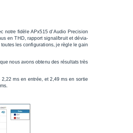
vec notre fidèle APx515 d’Au­dio Preci­sion
­nus en THD, rapport signal/bruit et dévia­
outes les confi­gu­ra­tions, je règle le gain
 que nous avons obtenu des résul­tats très
e 2,22 ms en entrée, et 2,49 ms en sortie
 ms.