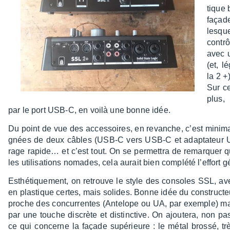
tique 
façad
lesqu
contrô
avec 
(et, l
la 2 +
Sur ce
plus, 
par le port USB-C, en voilà une bonne idée.
Du point de vue des acces­soires, en revanche, c’est mini­ma
gnées de deux câbles (USB-C vers USB-C et adap­ta­teur
rage rapi­de… et c’est tout. On se permet­tra de remarquer 
les utili­sa­tions nomades, cela aurait bien complété l’ef­fort gén
Esthé­tique­ment, on retrouve le style des consoles SSL, av
en plas­tique certes, mais solides. Bonne idée du construc­teu
proche des concur­rentes (Ante­lope ou UA, par exemple) mai
par une touche discrète et distinc­tive. On ajou­tera, non pa
ce qui concerne la façade supé­rieure : le métal brossé, tr