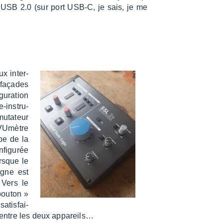
n USB 2.0 (sur port USB-C, je sais, je me
ux inter­
 façades
u­ra­tion
-instru­
­ta­teur
 VUmètre
ipe de la
fi­gu­rée
orsque le
igne est
 Vers le
 bouton »
atis­fai­
 entre les deux appa­reils…