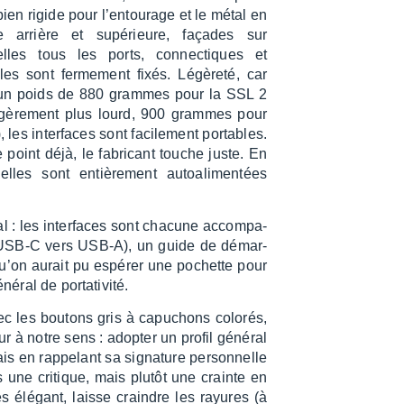
bien rigide pour l’en­tou­rage et le métal en
e arrière et supé­rieure, façades sur
elles tous les ports, connec­tiques et
les sont ferme­ment fixés. Légè­reté, car
un poids de 880 grammes pour la SSL 2
égè­re­ment plus lourd, 900 grammes pour
), les inter­faces sont faci­le­ment portables.
 point déjà, le fabri­cant touche juste. En
elles sont entiè­re­ment autoa­li­men­tées
l : les inter­faces sont chacune accom­pa­
 USB-C vers USB-A), un guide de démar­
qu’on aurait pu espé­rer une pochette pour
é­ral de porta­ti­vité.
ec les boutons gris à capu­chons colo­rés,
r à notre sens : adop­ter un profil géné­ral
s en rappe­lant sa signa­ture person­nelle
s une critique, mais plutôt une crainte en
ès élégant, laisse craindre les rayures (à