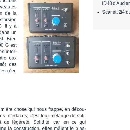
onc­tions
iD48 d'Audien
veau­tés
Scarlett 2i4 
on de la
tor­sion
. Il y a
 dans un
SSL. Bien
00 G est
es inter­
ntre eux
utôt des
lles n’en
emière chose qui nous frappe, en décou­
les inter­faces, c’est leur mélange de soli­
t de légè­reté. Soli­dité, car, en ce qui
ne la construc­tion, elles mêlent le plas­