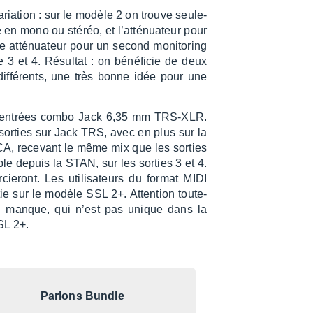
ria­tion : sur le modèle 2 on trouve seule­
n mono ou stéréo, et l’at­té­nua­teur pour
re atté­nua­teur pour un second moni­to­ring
3 et 4. Résul­tat : on béné­fi­cie de deux
iffé­rents, une très bonne idée pour une
ux entrées combo Jack 6,35 mm TRS-XLR.
 sorties sur Jack TRS, avec en plus sur la
CA, rece­vant le même mix que les sorties
le depuis la STAN, sur les sorties 3 et 4.
e­ront. Les utili­sa­teurs du format MIDI
ie sur le modèle SSL 2+. Atten­tion toute­
 ! Un manque, qui n’est pas unique dans la
SL 2+.
Parlons Bundle