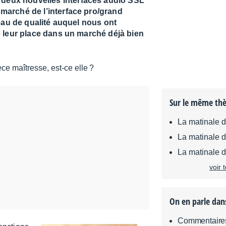
s deux nouvelles interfaces audio SSL
e marché de l’interface pro/grand
veau de qualité auquel nous ont
e leur place dans un marché déjà bien
Sur le même th
La matinale 
La matinale 
La matinale 
voir 
On en parle dan
Commentaires s