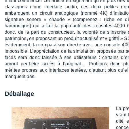
Il faut commen­cer cet article en signa­lant qu’en plus des f
clas­siques d’une inter­face audio, ces deux petites nou
embarquent un circuit analo­gique (nommé 4K) d’imi­ta­ti
signa­ture sonore « chaude » (compre­nez : riche en dis
harmo­nique) qui a fait la popu­la­rité des consoles 4000 G
donc, de la part du construc­teur, la volonté de s’ins­crire
patri­moine, en propo­sant un produit actua­lisé et « griffé » 
évidem­ment, la compa­rai­son directe avec une console 40
impos­sible. L’ap­pré­cia­tion de la simu­la­tion propo­sée par s
faces sera donc lais­sée à ses utili­sa­teurs : certains d’e
auront peut-être accès à l’ori­gi­nal… Profi­tons donc pl
mérites propres aux inter­faces testées, d’au­tant plus qu’e
manquent pas.
Débal­lage
La pr
vrant 
dité e
concer