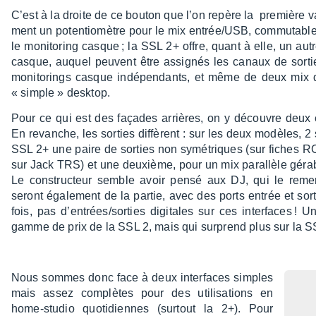
C’est à la droite de ce bouton que l’on repère la première va
ment un poten­tio­mètre pour le mix entrée/USB, commu­table e
le moni­to­ring casque ; la SSL 2+ offre, quant à elle, un aut
casque, auquel peuvent être assi­gnés les canaux de sortie 
moni­to­rings casque indé­pen­dants, et même de deux mix d
« simple » desk­top.
Pour ce qui est des façades arrières, on y découvre de
En revanche, les sorties diffèrent : sur les deux modèles, 2
SSL 2+ une paire de sorties non symé­triques (sur fiches R
sur Jack TRS) et une deuxième, pour un mix paral­lèle gérab
Le construc­teur semble avoir pensé aux DJ, qui le remer­ci
seront égale­ment de la partie, avec des ports entrée et sort
fois, pas d’en­trées/sorties digi­tales sur ces inter­faces
gamme de prix de la SSL 2, mais qui surprend plus sur la S
Nous sommes donc face à deux inter­faces simples
mais assez complètes pour des utili­sa­tions en
home-studio quoti­diennes (surtout la 2+). Pour