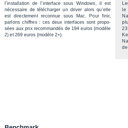
l’ins­tal­la­tion de l’in­ter­face sous Windows, il est
Le
néces­saire de télé­char­ger un driver alors qu’elle
le
est direc­te­ment recon­nue sous Mac. Pour finir,
Na
parlons chiffres : ces deux inter­faces sont propo­
pl
sées aux prix recom­man­dés de 194 euros (modèle
23
2) et 269 euros (modèle 2+).
Ke
Na
de
Bench­mark