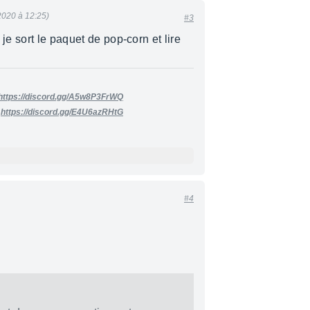
2020 à 12:25)
#3
 je sort le paquet de pop-corn et lire
https://discord.gg/A5w8P3FrWQ
R
https://discord.gg/E4U6azRHtG
#4