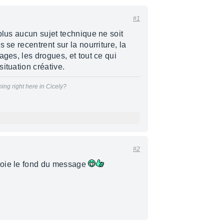
#1
plus aucun sujet technique ne soit
 se recentrent sur la nourriture, la
ages, les drogues, et tout ce qui
ituation créative.
hing right here in Cicely?
#2
soie le fond du message