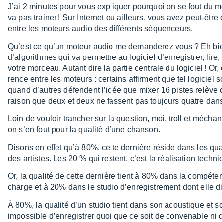
J’ai 2 minutes pour vous expliquer pourquoi on se fout du m
va pas trai­ner ! Sur Inter­net ou ailleurs, vous avez peut-être
entre les moteurs audio des diffé­rents séquen­ceurs.
Qu’est ce qu’un moteur audio me deman­de­rez vous ? Eh bi
d’al­go­rithmes qui va permettre au logi­ciel d’en­re­gis­trer, lire,
votre morceau. Autant dire la partie centrale du logi­ciel ! Or, 
rence entre les moteurs : certains affirment que tel logi­ciel
quand d’autres défendent l’idée que mixer 16 pistes relève d’
raison que deux et deux ne fassent pas toujours quatre dans t
Loin de vouloir tran­cher sur la ques­tion, moi, troll et mécha
on s’en fout pour la qualité d’une chan­son.
Disons en effet qu’à 80%, cette dernière réside dans les quali­té
des artistes. Les 20 % qui restent, c’est la réali­sa­tion tech­ni
Or, la qualité de cette dernière tient à 80% dans la compé­te
charge et à 20% dans le studio d’en­re­gis­tre­ment dont elle d
À 80%, la qualité d’un studio tient dans son acous­tique et so
impos­sible d’en­re­gis­trer quoi que ce soit de conve­nable n