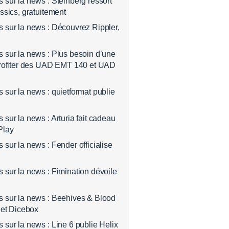
sur la news : Steinberg ressort
ssics, gratuitement
sur la news : Découvrez Rippler,
sur la news : Plus besoin d’une
profiter des UAD EMT 140 et UAD
sur la news : quietformat publie
sur la news : Arturia fait cadeau
Play
sur la news : Fender officialise
sur la news : Fimination dévoile
 sur la news : Beehives & Blood
 et Dicebox
sur la news : Line 6 publie Helix