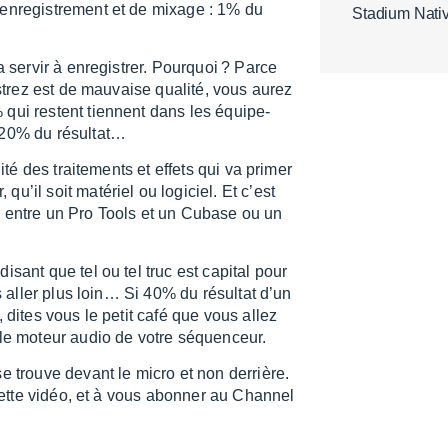
n­re­gis­tre­ment et de mixage : 1% du
Stadium Nativ
 servir à enre­gis­trer. Pourquoi ? Parce
is­trez est de mauvaise qualité, vous aurez
 qui restent tiennent dans les équi­pe­
,20% du résul­tat…
té des trai­te­ments et effets qui va primer
’il soit maté­riel ou logi­ciel. Et c’est
o entre un Pro Tools et un Cubase ou un
sant que tel ou tel truc est capi­tal pour
s aller plus loin… Si 40% du résul­tat d’un
 dites vous le petit café que vous allez
e le moteur audio de votre séquen­ceur.
se trouve devant le micro et non derrière.
 cette vidéo, et à vous abon­ner au Chan­nel