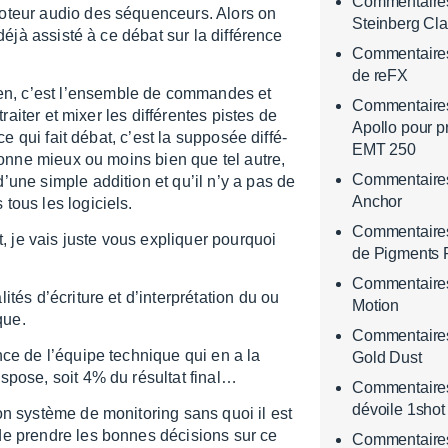
Commentaires 
oteur audio des séquen­ceurs. Alors on
Steinberg Cla
 déjà assisté à ce débat sur la diffé­rence
Commentaires 
de reFX
en, c’est l’en­semble de commandes et
Commentaires 
 trai­ter et mixer les diffé­rentes pistes de
Apollo pour 
ce qui fait débat, c’est la suppo­sée diffé­
EMT 250
 sonne mieux ou moins bien que tel autre,
Commentaires 
une simple addi­tion et qu’il n’y a pas de
Anchor
ous les logi­ciels.
Commentaires 
nt, je vais juste vous expliquer pourquoi
de Pigments 
Commentaires 
s d’écri­ture et d’in­ter­pré­ta­tion du ou
Motion
que.
Commentaires 
nce de l’équipe tech­nique qui en a la
Gold Dust
ispose, soit 4% du résul­tat final…
Commentaires
dévoile 1shot
n système de moni­to­ring sans quoi il est
i de prendre les bonnes déci­sions sur ce
Commentaires 