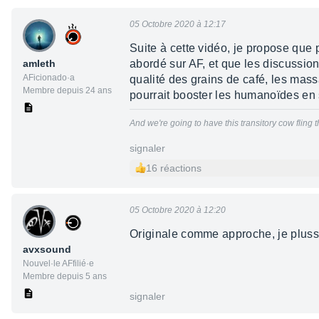
05 Octobre 2020 à 12:17
Suite à cette vidéo, je propose que 
amleth
abordé sur AF, et que les discussions
AFicionado·a
qualité des grains de café, les mass
Membre depuis 24 ans
pourrait booster les humanoïdes en s
And we're going to have this transitory cow fling t
signaler
16 réactions
05 Octobre 2020 à 12:20
Originale comme approche, je plus
avxsound
Nouvel·le AFfilié·e
Membre depuis 5 ans
signaler