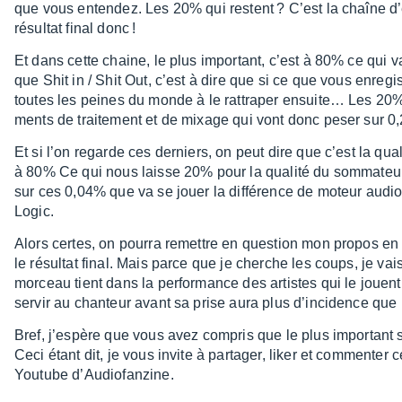
que vous enten­dez. Les 20% qui restent ? C’est la chaîne d’e
résul­tat final donc !
Et dans cette chaine, le plus impor­tant, c’est à 80% ce qui va
que Shit in / Shit Out, c’est à dire que si ce que vous enre­g
toutes les peines du monde à le rattra­per ensui­te… Les 20%
ments de trai­te­ment et de mixage qui vont donc peser sur 0
Et si l’on regarde ces derniers, on peut dire que c’est la quali
à 80% Ce qui nous laisse 20% pour la qualité du somma­teur, qu
sur ces 0,04% que va se jouer la diffé­rence de moteur audi
Logic.
Alors certes, on pourra remettre en ques­tion mon propos en di
le résul­tat final. Mais parce que je cherche les coups, je vai
morceau tient dans la perfor­mance des artistes qui le jouent,
servir au chan­teur avant sa prise aura plus d’in­ci­dence qu
Bref, j’es­père que vous avez compris que le plus impor­tant 
Ceci étant dit, je vous invite à parta­ger, liker et commen­ter
Youtube d’Au­dio­fan­zine.