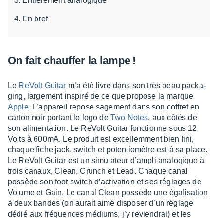
Entièrement analogique
En bref
On fait chauf­fer la lampe !
Le
ReVolt Guitar
m’a été livré dans son très beau packa­
ging, large­ment inspiré de ce que propose la marque
Apple
. L’ap­pa­reil repose sage­ment dans son coffret en
carton noir portant le logo de
Two Notes
, aux côtés de
son alimen­ta­tion. Le ReVolt Guitar fonc­tionne sous 12
Volts à 600mA. Le produit est excel­lem­ment bien fini,
chaque fiche jack, switch et poten­tio­mètre est à sa place.
Le ReVolt Guitar est un simu­la­teur d’am­pli analo­gique à
trois canaux, Clean, Crunch et Lead. Chaque canal
possède son foot switch d’ac­ti­va­tion et ses réglages de
Volume et Gain. Le canal Clean possède une égali­sa­tion
à deux bandes (on aurait aimé dispo­ser d’un réglage
dédié aux fréquences médiums, j’y revien­drai) et les