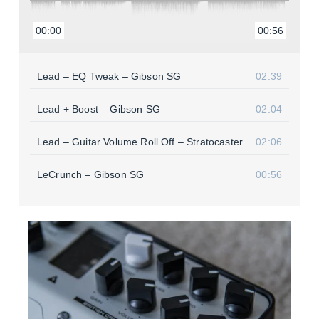
00:00
00:56
Lead – EQ Tweak – Gibson SG
02:39
Lead + Boost – Gibson SG
02:04
Lead – Guitar Volume Roll Off – Stra­to­cas­ter
02:06
LeCrunch – Gibson SG
00:56