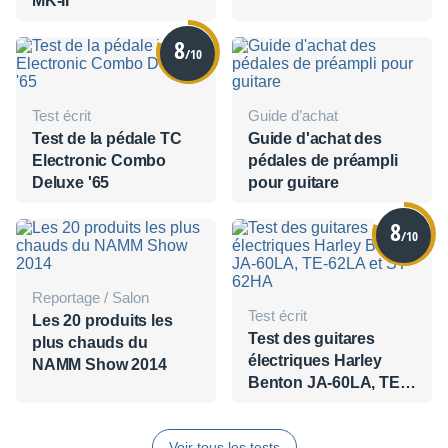
MK-II
8
/10
Test écrit
Guide d’achat
Test de la pédale TC
Guide d'achat des
Electronic Combo
pédales de préampli
Deluxe '65
pour guitare
8
/10
Reportage / Salon
Test écrit
Les 20 produits les
Test des guitares
plus chauds du
électriques Harley
NAMM Show 2014
Benton JA-60LA, TE-
62LA et ST-62HA
Voir tous les tests