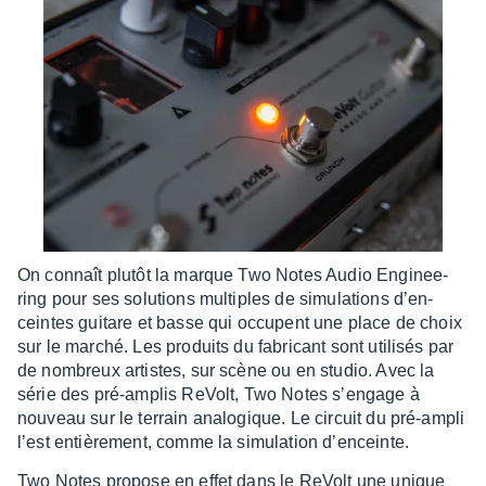
On connaît plutôt la marque Two Notes Audio Engi­nee­
ring pour ses solu­tions multiples de simu­la­tions d’en­
ceintes guitare et basse qui occupent une place de choix
sur le marché. Les produits du fabri­cant sont utili­sés par
de nombreux artistes, sur scène ou en studio. Avec la
série des pré-amplis ReVolt, Two Notes s’en­gage à
nouveau sur le terrain analo­gique. Le circuit du pré-ampli
l’est entiè­re­ment, comme la simu­la­tion d’en­ceinte.
Two Notes propose en effet dans le ReVolt une unique