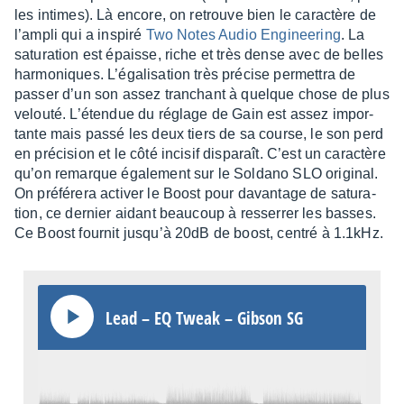
les intimes). Là encore, on retrouve bien le carac­tère de
l’am­pli qui a inspiré
Two Notes Audio Engi­nee­ring
. La
satu­ra­tion est épaisse, riche et très dense avec de belles
harmo­niques. L’éga­li­sa­tion très précise permet­tra de
passer d’un son assez tran­chant à quelque chose de plus
velouté. L’éten­due du réglage de Gain est assez impor­
tante mais passé les deux tiers de sa course, le son perd
en préci­sion et le côté inci­sif dispa­raît. C’est un carac­tère
qu’on remarque égale­ment sur le Soldano SLO origi­nal.
On préfé­rera acti­ver le Boost pour davan­tage de satu­ra­
tion, ce dernier aidant beau­coup à resser­rer les basses.
Ce Boost four­nit jusqu’à 20dB de boost, centré à 1.1kHz.
Lead – EQ Tweak – Gibson SG