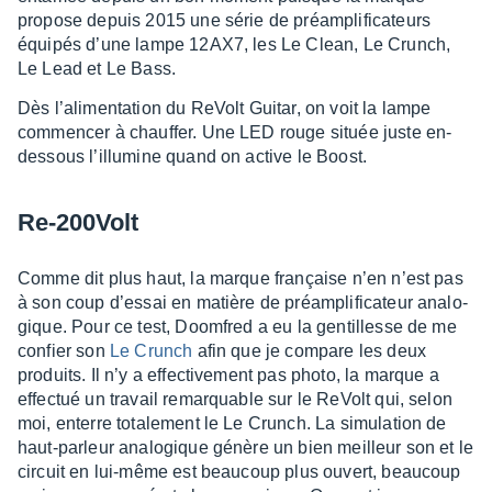
propose depuis 2015 une série de préam­pli­fi­ca­teurs
équi­pés d’une lampe 12AX7, les Le Clean, Le Crunch,
Le Lead et Le Bass.
Dès l’ali­men­ta­tion du ReVolt Guitar, on voit la lampe
commen­cer à chauf­fer. Une LED rouge située juste en-
dessous l’illu­mine quand on active le Boost.
Re-200Volt
Comme dit plus haut, la marque française n’en n’est pas
à son coup d’es­sai en matière de préam­pli­fi­ca­teur analo­
gique. Pour ce test, Doom­fred a eu la gentillesse de me
confier son
Le Crunch
afin que je compare les deux
produits. Il n’y a effec­ti­ve­ment pas photo, la marque a
effec­tué un travail remarquable sur le ReVolt qui, selon
moi, enterre tota­le­ment le Le Crunch. La simu­la­tion de
haut-parleur analo­gique génère un bien meilleur son et le
circuit en lui-même est beau­coup plus ouvert, beau­coup