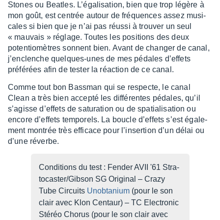
Stones ou Beatles. L’éga­li­sa­tion, bien que trop légère à
mon goût, est centrée autour de fréquences assez musi­
cales si bien que je n’ai pas réussi à trou­ver un seul
« mauvais » réglage. Toutes les posi­tions des deux
poten­tio­mètres sonnent bien. Avant de chan­ger de canal,
j’en­clenche quelques-unes de mes pédales d’ef­fets
préfé­rées afin de tester la réac­tion de ce canal.
Comme tout bon Bass­man qui se respecte, le canal
Clean a très bien accepté les diffé­rentes pédales, qu’il
s’agisse d’ef­fets de satu­ra­tion ou de spatia­li­sa­tion ou
encore d’ef­fets tempo­rels. La boucle d’ef­fets s’est égale­
ment montrée très effi­cace pour l’in­ser­tion d’un délai ou
d’une réverbe.
Condi­tions du test : Fender AVII '61 Stra­
to­cas­ter/Gibson SG Origi­nal – Crazy
Tube Circuits
Unob­ta­nium
(pour le son
clair avec Klon Centaur) – TC Elec­tro­nic
Stéréo Chorus (pour le son clair avec