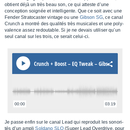
obtient déjà un très beau son, ce qui atteste d’une
concep­tion soignée et intel­li­gente. Que ce soit avec une
Fender Stra­to­cas­ter vintage ou une
Gibson SG
, ce canal
Crunch a montré des quali­tés très musi­cales et une poly­
va­lence assez redou­table. Si je ne devais utili­ser qu’un
seul canal sur les trois, ce serait celui-ci.
Crunch + Boost – EQ Tweak – Gibson SG
00:00
03:19
Je passe enfin sur le canal Lead qui repro­duit les sono­ri­
tés d’un ampli
Soldano SLO
(Super Lead Over­drive, pour