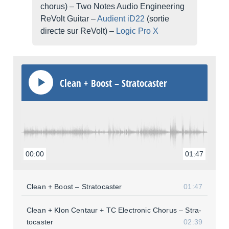
chorus) – Two Notes Audio Engi­nee­ring
ReVolt Guitar –
Audient iD22
(sortie
directe sur ReVolt) –
Logic Pro X
Clean + Boost – Stra­to­cas­ter
00:00
01:47
Clean + Boost – Stra­to­cas­ter
01:47
Clean + Klon Centaur + TC Elec­tro­nic Chorus – Stra­
to­cas­ter
02:39