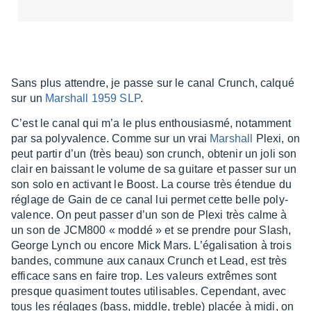
Sans plus attendre, je passe sur le canal Crunch, calqué
sur un
Marshall 1959 SLP
.
C’est le canal qui m’a le plus enthou­siasmé, notam­ment
par sa poly­va­lence. Comme sur un vrai
Marshall
Plexi, on
peut partir d’un (très beau) son crunch, obte­nir un joli son
clair en bais­sant le volume de sa guitare et passer sur un
son solo en acti­vant le Boost. La course très éten­due du
réglage de Gain de ce canal lui permet cette belle poly­
va­lence. On peut passer d’un son de Plexi très calme à
un son de JCM800 « moddé » et se prendre pour Slash,
George Lynch ou encore Mick Mars. L’éga­li­sa­tion à trois
bandes, commune aux canaux Crunch et Lead, est très
effi­cace sans en faire trop. Les valeurs extrêmes sont
presque quasi­ment toutes utili­sables. Cepen­dant, avec
tous les réglages (bass, middle, treble) placée à midi, on