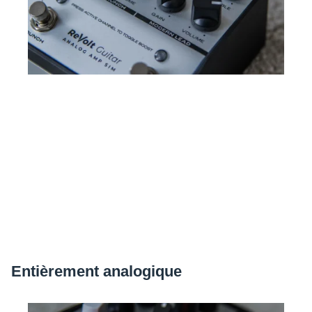
Entiè­re­ment analo­gique