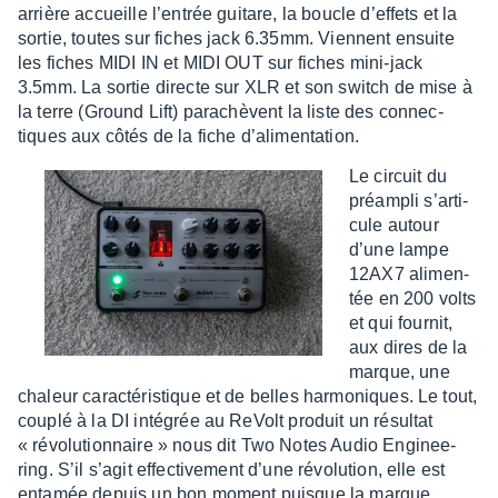
arrière accueille l’en­trée guitare, la boucle d’ef­fets et la
sortie, toutes sur fiches jack 6.35mm. Viennent ensuite
les fiches MIDI IN et MIDI OUT sur fiches mini-jack
3.5mm. La sortie directe sur XLR et son switch de mise à
la terre (Ground Lift) parachèvent la liste des connec­
tiques aux côtés de la fiche d’ali­men­ta­tion.
Le circuit du
préam­pli s’ar­ti­
cule autour
d’une lampe
12AX7 alimen­
tée en 200 volts
et qui four­nit,
aux dires de la
marque, une
chaleur carac­té­ris­tique et de belles harmo­niques. Le tout,
couplé à la DI inté­grée au ReVolt produit un résul­tat
« révo­lu­tion­naire » nous dit Two Notes Audio Engi­nee­
ring. S’il s’agit effec­ti­ve­ment d’une révo­lu­tion, elle est
enta­mée depuis un bon moment puisque la marque