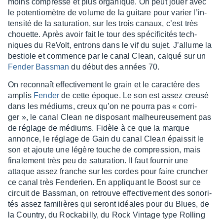
moins compressé et plus orga­nique. On peut jouer avec
le poten­tio­mètre de volume de la guitare pour varier l’in­
ten­sité de la satu­ra­tion, sur les trois canaux, c’est très
chouette. Après avoir fait le tour des spéci­fi­ci­tés tech­
niques du ReVolt, entrons dans le vif du sujet. J’al­lume la
bestiole et commence par le canal Clean, calqué sur un
Fender Bass­man
du début des années 70.
On recon­naît effec­ti­ve­ment le grain et le carac­tère des
amplis
Fender
de cette époque. Le son est assez creusé
dans les médiums, creux qu’on ne pourra pas « corri­
ger », le canal Clean ne dispo­sant malheu­reu­se­ment pas
de réglage de médiums. Fidèle à ce que la marque
annonce, le réglage de Gain du canal Clean épais­sit le
son et ajoute une légère touche de compres­sion, mais
fina­le­ment très peu de satu­ra­tion. Il faut four­nir une
attaque assez franche sur les cordes pour faire crun­cher
ce canal très Fende­rien. En appliquant le Boost sur ce
circuit de Bass­man, on retrouve effec­ti­ve­ment des sono­ri­
tés assez fami­lières qui seront idéales pour du Blues, de
la Coun­try, du Rocka­billy, du Rock Vintage type Rolling