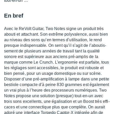
tout-en-un …
En bref
Avec le ReVolt Guitar, Two Notes signe un produit très
abouti et atta­chant. Son extrême poly­va­lence, aussi bien
au niveau des sons qu’en termes d’uti­li­sa­tion, le rend
presque indis­pen­sable. On sent qu’il s’agit de l’abou­tis­
se­ment de plusieurs années de travail tant la qualité
sonore est supé­rieure aux anciens pré-amplis de la
marque comme Le Crunch. L’er­go­no­mie est parfaite, tous
les réglages sont acces­sibles, le produit est robuste et
bien pensé, pour un usage domes­tique ou sur scène.
Dispo­ser d’une pré-ampli­fi­ca­tion à lampe dans une petite
bestiole compacte d’à peine 830 grammes est égale­ment
un vrai plus à l’heure des proces­seurs numé­riques. Two
Notes propose une solu­tion (presque) tout-en-un avec
trois sons excel­lents, une égali­sa­tion et un Boost très effi­
caces et une connec­tique plus que complète. On aurait
adoré une inter­face Torpedo Captor-X inté­grée afin de