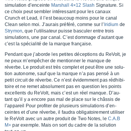
simu­la­tion d’en­ceinte
Marshall 4×12 Slash
Signa­ture. Si
ce choix peut sembler inté­res­sant pour les canaux
Crunch et Lead, il l’est beau­coup moins pour le canal
Clean selon moi. J’au­rais préféré, comme sur l’
Iridium
de
Stry­mon
, que l’uti­li­sa­teur puisse bascu­ler entre trois
simu­la­tions, une par canal. C’est dommage d’au­tant que
c’est la spécia­lité de la marque française.
Pendant que j’aborde les petites décep­tions du ReVolt, je
ne peux m’em­pê­cher de mention­ner le manque de
réverbe. Le produit est très complet et peut être une solu­
tion auto­nome, sauf que la marque n’a pas pensé à un
petit circuit de réverbe. Ce n’est évidem­ment pas rédhi­bi­
toire et ne remet abso­lu­ment pas en ques­tion les points
excel­lents du ReVolt, mais c’est un réel manque. D’au­
tant qu’il y a encore pas mal de place sur le châs­sis de
l’ap­pa­reil Pour profi­ter de plusieurs simu­la­tions d’en­
ceintes et d’une réverbe, il faudra obli­ga­toi­re­ment utili­ser
le ReVolt avec un autre produit de Two Notes, le
C.A.B
M+
par exemple. Mais on sort du cadre de la solu­tion