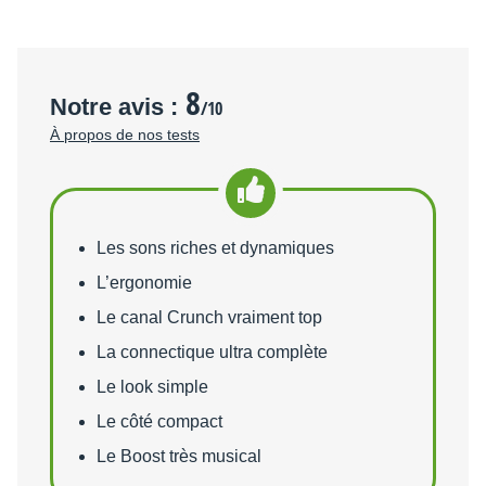
8
Notre avis :
/10
À propos de nos tests
Points forts
Les sons riches et dynamiques
L’ergonomie
Le canal Crunch vraiment top
La connectique ultra complète
Le look simple
Le côté compact
Le Boost très musical