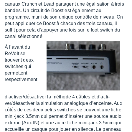
canaux Crunch et Lead partagent une égali­sa­tion à trois
bandes. Un circuit de Boost est égale­ment au
programme, muni de son unique contrôle de niveau. On
peut appliquer ce Boost à chacun des trois canaux, il
suffit pour cela d’ap­puyer une fois sur le foot switch du
canal sélec­tionné.
À l’avant du
ReVolt se
trouvent deux
switches qui
permettent
respec­ti­ve­ment
d’ac­ti­ver/désac­ti­ver la méthode 4 câbles et d’ac­ti­
ver/désac­ti­ver la simu­la­tion analo­gique d’en­ceinte. Aux
côtés de ces deux petits switches se trouvent une fiche
mini-jack 3.5mm qui permet d’in­sé­rer une source audio
externe (Aux IN) et une autre fiche mini-jack 3.5mm qui
accueille un casque pour jouer en silence. Le panneau