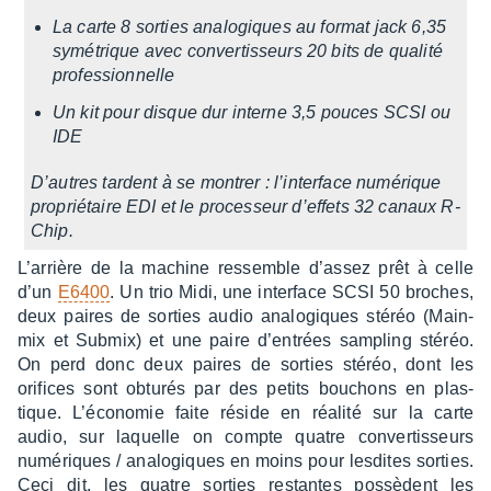
La carte 8 sorties analo­giques au format jack 6,35
symé­trique avec conver­tis­seurs 20 bits de qualité
profes­sion­nelle
Un kit pour disque dur interne 3,5 pouces SCSI ou
IDE
D’autres tardent à se montrer : l’in­ter­face numé­rique
proprié­taire EDI et le proces­seur d’ef­fets 32 canaux R-
Chip.
L’ar­rière de la machine ressemble d’as­sez prêt à celle
d’un
E6400
. Un trio Midi, une inter­face SCSI 50 broches,
deux paires de sorties audio analo­giques stéréo (Main­
mix et Submix) et une paire d’en­trées sampling stéréo.
On perd donc deux paires de sorties stéréo, dont les
orifices sont obtu­rés par des petits bouchons en plas­
tique. L’éco­no­mie faite réside en réalité sur la carte
audio, sur laquelle on compte quatre conver­tis­seurs
numé­riques / analo­giques en moins pour lesdites sorties.
Ceci dit, les quatre sorties restantes possèdent les