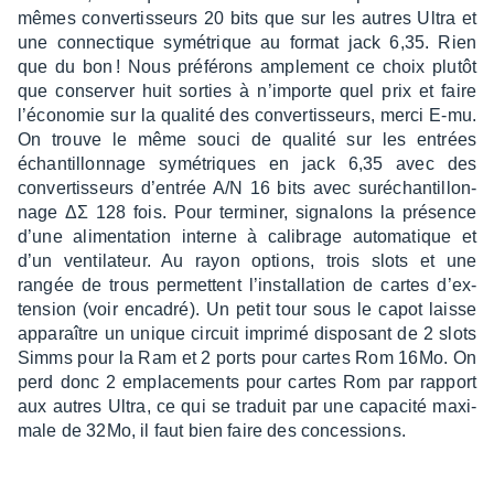
mêmes conver­tis­seurs 20 bits que sur les autres Ultra et
une connec­tique symé­trique au format jack 6,35. Rien
que du bon ! Nous préfé­rons ample­ment ce choix plutôt
que conser­ver huit sorties à n’im­porte quel prix et faire
l’éco­no­mie sur la qualité des conver­tis­seurs, merci E-mu.
On trouve le même souci de qualité sur les entrées
échan­tillon­nage symé­triques en jack 6,35 avec des
conver­tis­seurs d’en­trée A/N 16 bits avec suréchan­tillon­
nage ΔΣ 128 fois. Pour termi­ner, signa­lons la présence
d’une alimen­ta­tion interne à cali­brage auto­ma­tique et
d’un venti­la­teur. Au rayon options, trois slots et une
rangée de trous permettent l’ins­tal­la­tion de cartes d’ex­
ten­sion (voir enca­dré). Un petit tour sous le capot laisse
appa­raître un unique circuit imprimé dispo­sant de 2 slots
Simms pour la Ram et 2 ports pour cartes Rom 16Mo. On
perd donc 2 empla­ce­ments pour cartes Rom par rapport
aux autres Ultra, ce qui se traduit par une capa­cité maxi­
male de 32Mo, il faut bien faire des conces­sions.