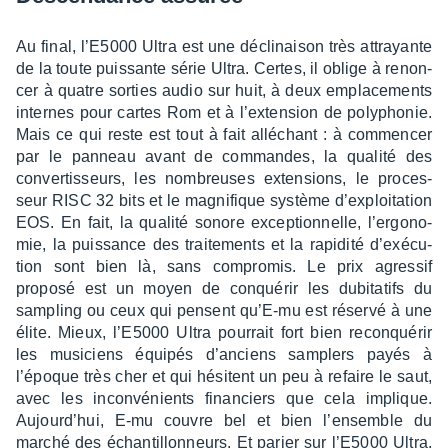
Au final, l’E5000 Ultra est une décli­nai­son très attrayante
de la toute puis­sante série Ultra. Certes, il oblige à renon­
cer à quatre sorties audio sur huit, à deux empla­ce­ments
internes pour cartes Rom et à l’ex­ten­sion de poly­pho­nie.
Mais ce qui reste est tout à fait allé­chant : à commen­cer
par le panneau avant de commandes, la qualité des
conver­tis­seurs, les nombreuses exten­sions, le proces­
seur RISC 32 bits et le magni­fique système d’ex­ploi­ta­tion
EOS. En fait, la qualité sonore excep­tion­nelle, l’er­go­no­
mie, la puis­sance des trai­te­ments et la rapi­dité d’exé­cu­
tion sont bien là, sans compro­mis. Le prix agres­sif
proposé est un moyen de conqué­rir les dubi­ta­tifs du
sampling ou ceux qui pensent qu’E-mu est réservé à une
élite. Mieux, l’E5000 Ultra pour­rait fort bien reconqué­rir
les musi­ciens équi­pés d’an­ciens samplers payés à
l’époque très cher et qui hésitent un peu à refaire le saut,
avec les incon­vé­nients finan­ciers que cela implique.
Aujour­d’hui, E-mu couvre bel et bien l’en­semble du
marché des échan­tillon­neurs. Et parier sur l’E5000 Ultra,