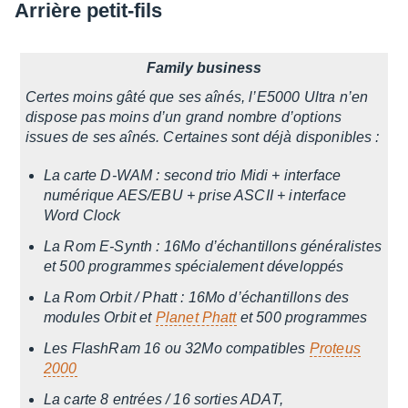
Arrière petit-fils
Family busi­ness
Certes moins gâté que ses aînés, l’E5000 Ultra n’en
dispose pas moins d’un grand nombre d’op­tions
issues de ses aînés. Certaines sont déjà dispo­nibles :
La carte D-WAM : second trio Midi + inter­face
numé­rique AES/EBU + prise ASCII + inter­face
Word Clock
La Rom E-Synth : 16Mo d’échan­tillons géné­ra­listes
et 500 programmes spécia­le­ment déve­lop­pés
La Rom Orbit / Phatt : 16Mo d’échan­tillons des
modules Orbit et
Planet Phatt
et 500 programmes
Les Flash­Ram 16 ou 32Mo compa­tibles
Proteus
2000
La carte 8 entrées / 16 sorties ADAT,