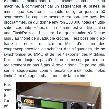
Exami­nons main­te­nant les fonc­tions globales de la
machine, à commen­cer par un séquen­ceur 48 pistes, le
même que ses frères, capable de gérer jusqu’à 50
séquences. La capa­cité mémoire est parta­gée avec les
programmes, ce qui donne envi­ron 150 000 notes en utili­
sa­tion courante. Hélas, cette mémoire est vola­tile sauf si
une Flash­Ram est instal­lée. La quan­ti­sa­tion s’ef­fec­tue
jusqu’au trio­let de quadruple croche. Il est possible d’ex­
traire et remixer des canaux Midi, d’ef­fec­tuer des
couper/copier/coller, d’en­chaî­ner des séquences, de se
synchro­ni­ser au MMC et de lire / expor­ter des Midi­files.
Par contre, toujours pas d’édi­tion micro­sco­pique ni d’en­
re­gis­tre­ment en pas à pas. A revoir, donc. On pourra utili­
ser le séquen­ceur comme ersatz de multi­mode, hélas
limité à un réglage global pour toute la machine.
Pas
sons
à
l’ar­
pé­