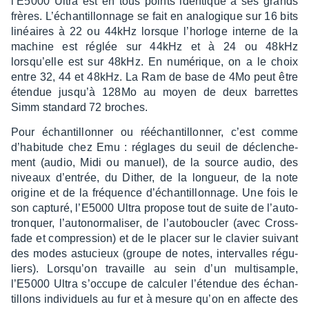
l’E5000 Ultra est en tous points iden­tique à ses grands
frères. L’échan­tillon­nage se fait en analo­gique sur 16 bits
linéaires à 22 ou 44kHz lorsque l’hor­loge interne de la
machine est réglée sur 44kHz et à 24 ou 48kHz
lorsqu’elle est sur 48kHz. En numé­rique, on a le choix
entre 32, 44 et 48kHz. La Ram de base de 4Mo peut être
éten­due jusqu’à 128Mo au moyen de deux barrettes
Simm stan­dard 72 broches.
Pour échan­tillon­ner ou rééchan­tillon­ner, c’est comme
d’ha­bi­tude chez Emu : réglages du seuil de déclen­che­
ment (audio, Midi ou manuel), de la source audio, des
niveaux d’en­trée, du Dither, de la longueur, de la note
origine et de la fréquence d’échan­tillon­nage. Une fois le
son capturé, l’E5000 Ultra propose tout de suite de l’au­to­
tronquer, l’au­to­nor­ma­li­ser, de l’au­to­bou­cler (avec Cross­
fade et compres­sion) et de le placer sur le clavier suivant
des modes astu­cieux (groupe de notes, inter­valles régu­
liers). Lorsqu’on travaille au sein d’un multi­sample,
l’E5000 Ultra s’oc­cupe de calcu­ler l’éten­due des échan­
tillons indi­vi­duels au fur et à mesure qu’on en affecte des