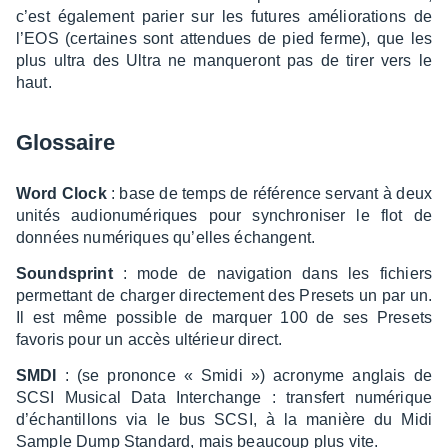
c’est égale­ment parier sur les futures amélio­ra­tions de
l’EOS (certaines sont atten­dues de pied ferme), que les
plus ultra des Ultra ne manque­ront pas de tirer vers le
haut.
Glos­saire
Word Clock
: base de temps de réfé­rence servant à deux
unités audio­nu­mé­riques pour synchro­ni­ser le flot de
données numé­riques qu’elles échangent.
Sound­sprint
: mode de navi­ga­tion dans les fichiers
permet­tant de char­ger direc­te­ment des Presets un par un.
Il est même possible de marquer 100 de ses Presets
favo­ris pour un accès ulté­rieur direct.
SMDI
: (se prononce « Smidi ») acro­nyme anglais de
SCSI Musi­cal Data Inter­change : trans­fert numé­rique
d’échan­tillons via le bus SCSI, à la manière du Midi
Sample Dump Stan­dard, mais beau­coup plus vite.