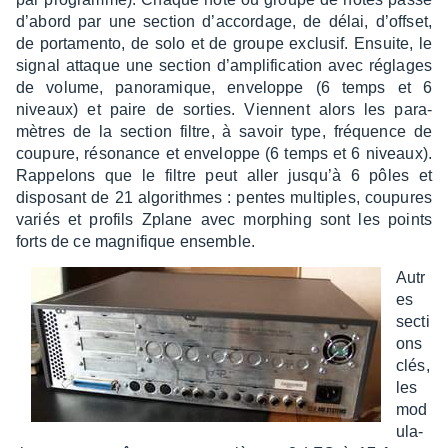
d’abord par une section d’ac­cor­dage, de délai, d’off­set,
de porta­mento, de solo et de groupe exclu­sif. Ensuite, le
signal attaque une section d’am­pli­fi­ca­tion avec réglages
de volume, pano­ra­mique, enve­loppe (6 temps et 6
niveaux) et paire de sorties. Viennent alors les para­
mètres de la section filtre, à savoir type, fréquence de
coupure, réso­nance et enve­loppe (6 temps et 6 niveaux).
Rappe­lons que le filtre peut aller jusqu’à 6 pôles et
dispo­sant de 21 algo­rithmes : pentes multiples, coupures
variés et profils Zplane avec morphing sont les points
forts de ce magni­fique ensemble.
Autr
es
secti
ons
clés,
les
mod
u­la­