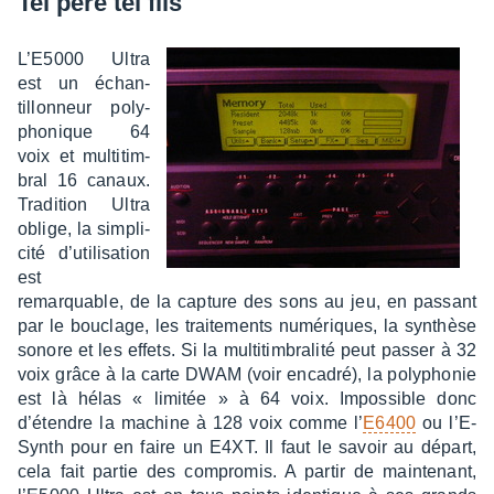
Tel père tel fils
L’E5000 Ultra
est un échan­
tillon­neur poly­
pho­nique 64
voix et multi­tim­
bral 16 canaux.
Tradi­tion Ultra
oblige, la simpli­
cité d’uti­li­sa­tion
est
remarquable, de la capture des sons au jeu, en passant
par le bouclage, les trai­te­ments numé­riques, la synthèse
sonore et les effets. Si la multi­tim­bra­lité peut passer à 32
voix grâce à la carte DWAM (voir enca­dré), la poly­pho­nie
est là hélas « limi­tée » à 64 voix. Impos­sible donc
d’étendre la machine à 128 voix comme l’
E6400
ou l’E-
Synth pour en faire un E4XT. Il faut le savoir au départ,
cela fait partie des compro­mis. A partir de main­te­nant,