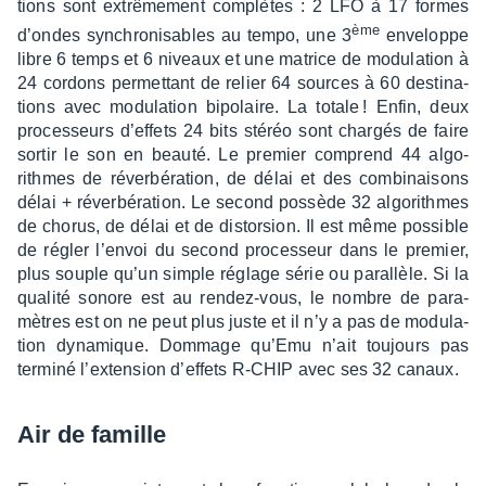
tions sont extrê­me­ment complètes : 2 LFO à 17 formes
ème
d’ondes synchro­ni­sables au tempo, une 3
enve­loppe
libre 6 temps et 6 niveaux et une matrice de modu­la­tion à
24 cordons permet­tant de relier 64 sources à 60 desti­na­
tions avec modu­la­tion bipo­laire. La totale ! Enfin, deux
proces­seurs d’ef­fets 24 bits stéréo sont char­gés de faire
sortir le son en beauté. Le premier comprend 44 algo­
rithmes de réver­bé­ra­tion, de délai et des combi­nai­sons
délai + réver­bé­ra­tion. Le second possède 32 algo­rithmes
de chorus, de délai et de distor­sion. Il est même possible
de régler l’en­voi du second proces­seur dans le premier,
plus souple qu’un simple réglage série ou paral­lèle. Si la
qualité sonore est au rendez-vous, le nombre de para­
mètres est on ne peut plus juste et il n’y a pas de modu­la­
tion dyna­mique. Dommage qu’Emu n’ait toujours pas
terminé l’ex­ten­sion d’ef­fets R-CHIP avec ses 32 canaux.
Air de famille