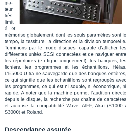
gia­
teur
très
limit
é et
mémo­risé globa­le­ment, dont les seuls para­mètres sont le
tempo, la tessi­ture, la direc­tion et la divi­sion tempo­relle.
Termi­nons par le mode disques, capable d’af­fi­cher les
diffé­rentes unités SCSI connec­tées et de navi­guer entre
les réper­toires (en ligne unique­ment), les banques, les
fichiers, les programmes et les échan­tillons. Hélas,
L’E5000 Ultra ne sauve­garde que des banques entières,
ce qui signi­fie que les échan­tillons sont regrou­pés avec
les programmes, ce qui est ni souple, ni écono­mique, ni
rapide. A noter que la machine permet l’au­di­tion directe
depuis le disque, la recherche par chaîne de carac­tères
et auto­rise la compa­ti­bi­lité Wave, AIFF, Akai (S1000 /
S3000) et Roland.
Descen­dance assu­rée