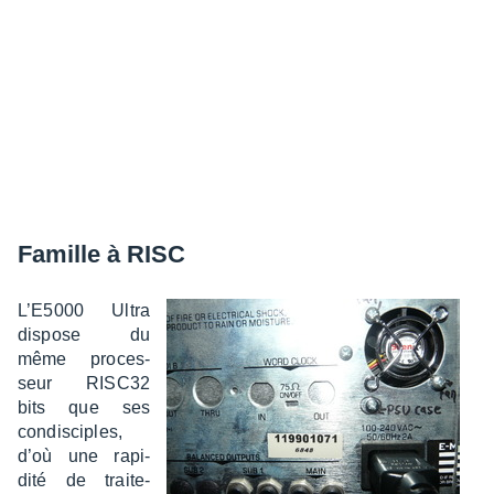
Famille à RISC
L’E5000 Ultra
dispose du
même proces­
seur RISC32
bits que ses
condis­ciples,
d’où une rapi­
dité de trai­te­