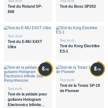
Test écrit
Test écrit
Test du Roland SP-
Test du Boss SP202
808
Test écrit
Test écrit
Test du E-MU E4XT
Test du Korg Electribe
Ultra
ES-1
8
8
/10
/10
Test écrit
Test de la Toraiz SP-16
Test écrit
de Pioneer
Test de la pédale pour
guitares Hologram
Electronics Infinite