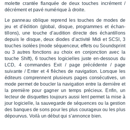
molette cran­tée flanquée de deux touches incré­ment /
décré­ment et pavé numé­rique à droite.
Le panneau oblique reprend les touches de modes de
jeu et d’édi­tion (global, disque, programmes et échan­
tillons), une touche d’au­di­tion directe des échan­tillons
depuis le disque, deux diodes d’ac­ti­vité Midi et SCSI, 3
touches isolées (mode séquen­ceur, effets ou Sound­sprint
ou 3 autres fonc­tions au choix en conjonc­tion avec la
touche Shift), 6 touches logi­cielles juste en-dessous du
LCD, 4 commandes Exit / page précé­dente / page
suivante / Enter et 4 flèches de navi­ga­tion. Lorsque les
éditeurs comprennent plusieurs pages consé­cu­tives, un
mode permet de boucler la navi­ga­tion entre la dernière et
la première pour gagner un temps précieux. Enfin, un
lecteur de disquettes toujours aussi lent permet la mise à
jour logi­cielle, la sauve­garde de séquences ou la gestion
des banques de sons pour les plus coura­geux ou les plus
dépour­vus. Voilà un début qui s’an­nonce bien.