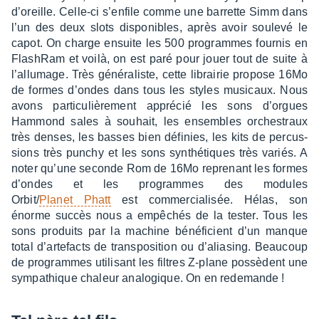
d’oreille. Celle-ci s’en­file comme une barrette Simm dans
l’un des deux slots dispo­nibles, après avoir soulevé le
capot. On charge ensuite les 500 programmes four­nis en
Flash­Ram et voilà, on est paré pour jouer tout de suite à
l’al­lu­mage. Très géné­ra­liste, cette librai­rie propose 16Mo
de formes d’ondes dans tous les styles musi­caux. Nous
avons parti­cu­liè­re­ment appré­cié les sons d’orgues
Hammond sales à souhait, les ensembles orches­traux
très denses, les basses bien défi­nies, les kits de percus­
sions très punchy et les sons synthé­tiques très variés. A
noter qu’une seconde Rom de 16Mo repre­nant les formes
d’ondes et les programmes des modules
Orbit/
Planet Phatt
est commer­cia­li­sée. Hélas, son
énorme succès nous a empê­chés de la tester. Tous les
sons produits par la machine béné­fi­cient d’un manque
total d’ar­te­facts de trans­po­si­tion ou d’alia­sing. Beau­coup
de programmes utili­sant les filtres Z-plane possèdent une
sympa­thique chaleur analo­gique. On en rede­mande !