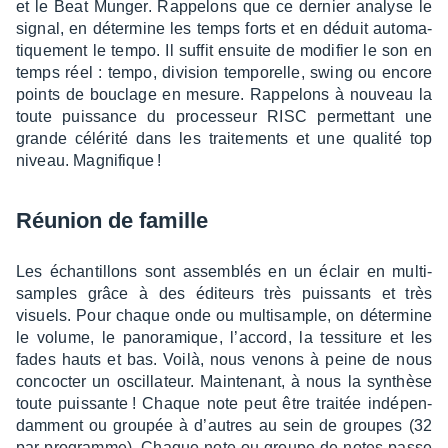
et le Beat Munger. Rappe­lons que ce dernier analyse le
signal, en déter­mine les temps forts et en déduit auto­ma­
tique­ment le tempo. Il suffit ensuite de modi­fier le son en
temps réel : tempo, divi­sion tempo­relle, swing ou encore
points de bouclage en mesure. Rappe­lons à nouveau la
toute puis­sance du proces­seur RISC permet­tant une
grande célé­rité dans les trai­te­ments et une qualité top
niveau. Magni­fique !
Réunion de famille
Les échan­tillons sont assem­blés en un éclair en multi­
samples grâce à des éditeurs très puis­sants et très
visuels. Pour chaque onde ou multi­sample, on déter­mine
le volume, le pano­ra­mique, l’ac­cord, la tessi­ture et les
fades hauts et bas. Voilà, nous venons à peine de nous
concoc­ter un oscil­la­teur. Main­te­nant, à nous la synthèse
toute puis­sante ! Chaque note peut être trai­tée indé­pen­
dam­ment ou grou­pée à d’autres au sein de groupes (32
par programme). Chaque note ou groupe de notes passe