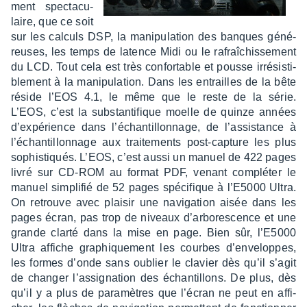
ment spec­ta­cu­
laire, que ce soit
sur les calculs DSP, la mani­pu­la­tion des banques géné­
reuses, les temps de latence Midi ou le rafraî­chis­se­ment
du LCD. Tout cela est très confor­table et pousse irré­sis­ti­
ble­ment à la mani­pu­la­tion. Dans les entrailles de la bête
réside l’EOS 4.1, le même que le reste de la série.
L’EOS, c’est la substan­ti­fique moelle de quinze années
d’ex­pé­rience dans l’échan­tillon­nage, de l’as­sis­tance à
l’échan­tillon­nage aux trai­te­ments post-capture les plus
sophis­tiqués. L’EOS, c’est aussi un manuel de 422 pages
livré sur CD-ROM au format PDF, venant complé­ter le
manuel simpli­fié de 52 pages spéci­fique à l’E5000 Ultra.
On retrouve avec plai­sir une navi­ga­tion aisée dans les
pages écran, pas trop de niveaux d’ar­bo­res­cence et une
grande clarté dans la mise en page. Bien sûr, l’E5000
Ultra affiche graphique­ment les courbes d’en­ve­loppes,
les formes d’onde sans oublier le clavier dès qu’il s’agit
de chan­ger l’as­si­gna­tion des échan­tillons. De plus, dès
qu’il y a plus de para­mètres que l’écran ne peut en affi­