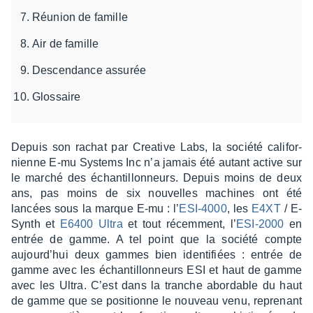
Réunion de famille
Air de famille
Descendance assurée
Glossaire
Depuis son rachat par Crea­tive Labs, la société cali­for­
nienne E-mu Systems Inc n’a jamais été autant active sur
le marché des échan­tillon­neurs. Depuis moins de deux
ans, pas moins de six nouvelles machines ont été
lancées sous la marque E-mu : l’
ESI-4000
, les
E4XT
/ E-
Synth et
E6400 Ultra
et tout récem­ment, l’
ESI-2000
en
entrée de gamme. A tel point que la société compte
aujour­d’hui deux gammes bien iden­ti­fiées : entrée de
gamme avec les échan­tillon­neurs ESI et haut de gamme
avec les Ultra. C’est dans la tranche abor­dable du haut
de gamme que se posi­tionne le nouveau venu, repre­nant