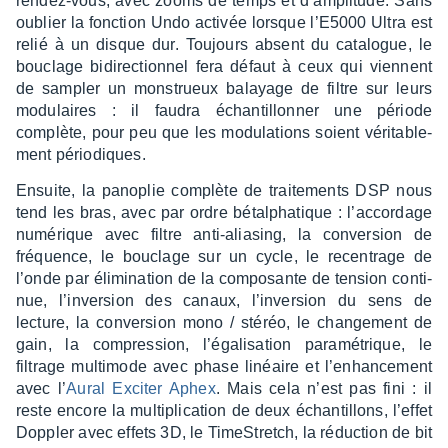
rendez-vous, avec zooms de temps et d’am­pli­tude. Sans
oublier la fonc­tion Undo acti­vée lorsque l’E5000 Ultra est
relié à un disque dur. Toujours absent du cata­logue, le
bouclage bidi­rec­tion­nel fera défaut à ceux qui viennent
de sampler un mons­trueux balayage de filtre sur leurs
modu­laires : il faudra échan­tillon­ner une période
complète, pour peu que les modu­la­tions soient véri­ta­ble­
ment pério­diques.
Ensuite, la pano­plie complète de trai­te­ments DSP nous
tend les bras, avec par ordre bétal­pha­tique : l’ac­cor­dage
numé­rique avec filtre anti-alia­sing, la conver­sion de
fréquence, le bouclage sur un cycle, le recen­trage de
l’onde par élimi­na­tion de la compo­sante de tension conti­
nue, l’in­ver­sion des canaux, l’in­ver­sion du sens de
lecture, la conver­sion mono / stéréo, le chan­ge­ment de
gain, la compres­sion, l’éga­li­sa­tion para­mé­trique, le
filtrage multi­mode avec phase linéaire et l’en­han­ce­ment
avec l’
Aural Exci­ter Aphex
. Mais cela n’est pas fini : il
reste encore la multi­pli­ca­tion de deux échan­tillons, l’ef­fet
Doppler avec effets 3D, le TimeS­tretch, la réduc­tion de bit