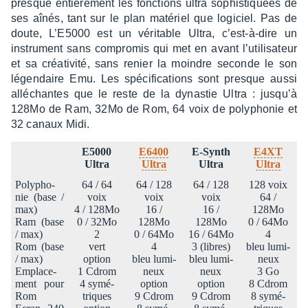
presque entiè­re­ment les fonc­tions ultra sophis­tiquées de
ses aînés, tant sur le plan maté­riel que logi­ciel. Pas de
doute, L’E5000 est un véri­table Ultra, c’est-à-dire un
instru­ment sans compro­mis qui met en avant l’uti­li­sa­teur
et sa créa­ti­vité, sans renier la moindre seconde le son
légen­daire Emu. Les spéci­fi­ca­tions sont presque aussi
allé­chantes que le reste de la dynas­tie Ultra : jusqu’à
128Mo de Ram, 32Mo de Rom, 64 voix de poly­pho­nie et
32 canaux Midi.
E5000
E6400
E-Synth
E4XT
Ultra
Ultra
Ultra
Ultra
Poly­pho­
64 / 64
64 / 128
64 / 128
128 voix
nie (base /
voix
voix
voix
64 /
max)
4 / 128Mo
16 /
16 /
128Mo
Ram (base
0 / 32Mo
128Mo
128Mo
0 / 64Mo
/ max)
2
0 / 64Mo
16 / 64Mo
4
Rom (base
vert
4
3 (libres)
bleu lumi­
/ max)
option
bleu lumi­
bleu lumi­
neux
Empla­ce­
1 Cdrom
neux
neux
3 Go
ment pour
4 symé­
option
option
8 Cdrom
Rom
triques
9 Cdrom
9 Cdrom
8 symé­