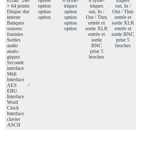
Ecran 240
option
8 symé­
8 symé­
triques
× 64 points
option
triques
triques
oui, In /
Disque dur
option
option
oui, In /
Out / Thru
interne
option
option
Out / Thru
entrée et
Banques
option
entrée et
sortie XLR
sonores
option
sortie XLR
entrée et
four­nies
entrée et
sortie BNC
Sorties
sortie
prise 5
audio
BNC
broches
analo­
prise 5
giques
broches
Seconde
inter­face
Midi
Inter­face
AES /
EBU
Inter­face
Word
Clock
Inter­face
clavier
ASCII