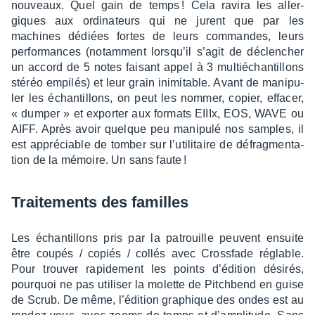
nouveaux. Quel gain de temps ! Cela ravira les aller­
giques aux ordi­na­teurs qui ne jurent que par les
machines dédiées fortes de leurs commandes, leurs
perfor­mances (notam­ment lorsqu’il s’agit de déclen­cher
un accord de 5 notes faisant appel à 3 multié­chan­tillons
stéréo empi­lés) et leur grain inimi­table. Avant de mani­pu­
ler les échan­tillons, on peut les nommer, copier, effa­cer,
« dumper » et expor­ter aux formats EIIIx, EOS, WAVE ou
AIFF. Après avoir quelque peu mani­pulé nos samples, il
est appré­ciable de tomber sur l’uti­li­taire de défrag­men­ta­
tion de la mémoire. Un sans faute !
Trai­te­ments des familles
Les échan­tillons pris par la patrouille peuvent ensuite
être coupés / copiés / collés avec Cross­fade réglable.
Pour trou­ver rapi­de­ment les points d’édi­tion dési­rés,
pourquoi ne pas utili­ser la molette de Pitch­bend en guise
de Scrub. De même, l’édi­tion graphique des ondes est au