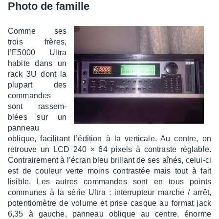
Photo de famille
Comme ses
trois frères,
l’E5000 Ultra
habite dans un
rack 3U dont la
plupart des
commandes
sont rassem­
blées sur un
panneau
oblique, faci­li­tant l’édi­tion à la verti­cale. Au centre, on
retrouve un LCD 240 × 64 pixels à contraste réglable.
Contrai­re­ment à l’écran bleu brillant de ses aînés, celui-ci
est de couleur verte moins contras­tée mais tout à fait
lisible. Les autres commandes sont en tous points
communes à la série Ultra : inter­rup­teur marche / arrêt,
poten­tio­mètre de volume et prise casque au format jack
6,35 à gauche, panneau oblique au centre, énorme