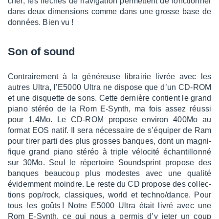
cher, les flèches de navi­ga­tion permettent de fonc­tion­ner
dans deux dimen­sions comme dans une grosse base de
données. Bien vu !
Son of sound
Contrai­re­ment à la géné­reuse librai­rie livrée avec les
autres Ultra, l’E5000 Ultra ne dispose que d’un CD-ROM
et une disquette de sons. Cette dernière contient le grand
piano stéréo de la Rom E-Synth, ma fois assez réussi
pour 1,4Mo. Le CD-ROM propose envi­ron 400Mo au
format EOS natif. Il sera néces­saire de s’équi­per de Ram
pour tirer parti des plus grosses banques, dont un magni­
fique grand piano stéréo à triple vélo­cité échan­tillonné
sur 30Mo. Seul le réper­toire Sound­sprint propose des
banques beau­coup plus modestes avec une qualité
évidem­ment moindre. Le reste du CD propose des collec­
tions pop/rock, clas­siques, world et techno/dance. Pour
tous les goûts ! Notre E5000 Ultra était livré avec une
Rom E-Synth, ce qui nous a permis d’y jeter un coup