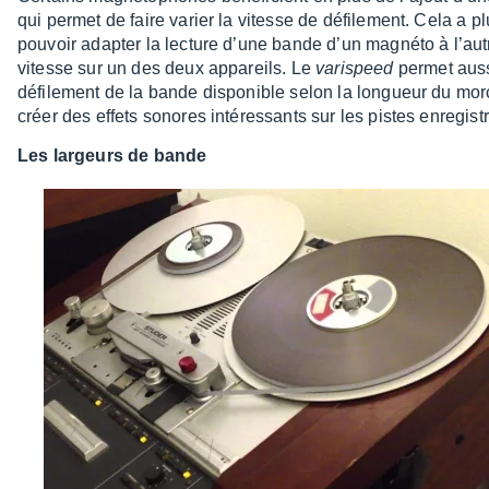
qui permet de faire varier la vitesse de défi­le­ment. Cela a pl
pouvoir adap­ter la lecture d’une bande d’un magnéto à l’aut
vitesse sur un des deux appa­reils. Le
varis­peed
permet aussi
défi­le­ment de la bande dispo­nible selon la longueur du morce
créer des effets sonores inté­res­sants sur les pistes enre­gis­t
Les largeurs de bande