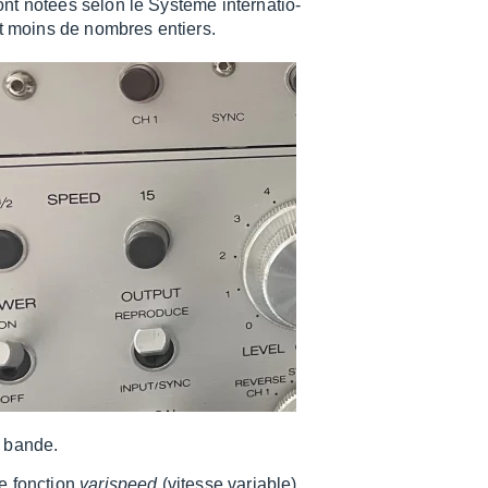
nt notées selon le Système inter­na­tio­
nt moins de nombres entiers.
e bande.
e fonc­tion
varis­peed
(vitesse variable),