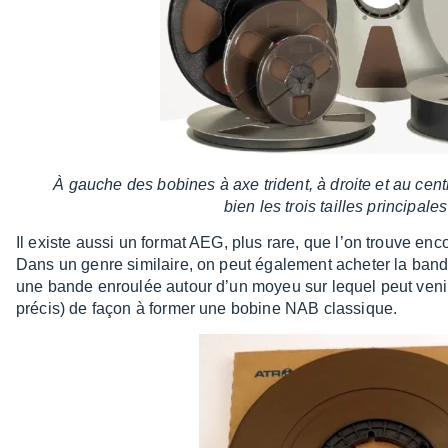
À gauche des bobines à axe trident, à droite et au cen
bien les trois tailles prin­ci­pal
Il existe aussi un format AEG, plus rare, que l’on trouve en
Dans un genre simi­laire, on peut égale­ment ache­ter la ba
une bande enrou­lée autour d’un moyeu sur lequel peut venir
précis) de façon à former une bobine NAB clas­sique.