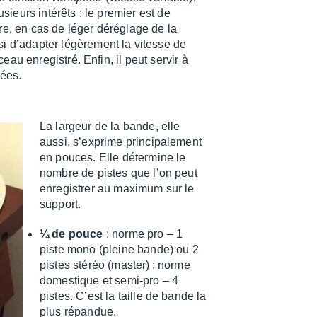
usieurs inté­rêts : le premier est de
re, en cas de léger déré­glage de la
 d’adap­ter légè­re­ment la vitesse de
au enre­gis­tré. Enfin, il peut servir à
rées.
La largeur de la bande, elle
aussi, s’ex­prime prin­ci­pa­le­ment
en pouces. Elle déter­mine le
nombre de pistes que l’on peut
enre­gis­trer au maxi­mum sur le
support.
¼ de pouce
: norme pro – 1
piste mono (pleine bande) ou 2
pistes stéréo (master) ; norme
domes­tique et semi-pro – 4
pistes. C’est la taille de bande la
plus répan­due.