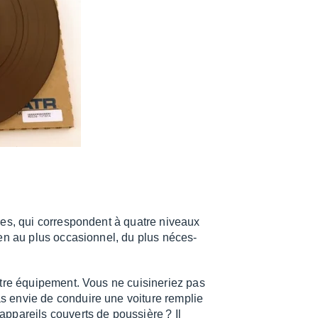
ures, qui corres­pondent à quatre niveaux
en au plus occa­sion­nel, du plus néces­
otre équi­pe­ment. Vous ne cuisi­ne­riez pas
as envie de conduire une voiture remplie
ppa­reils couverts de pous­sière ? Il