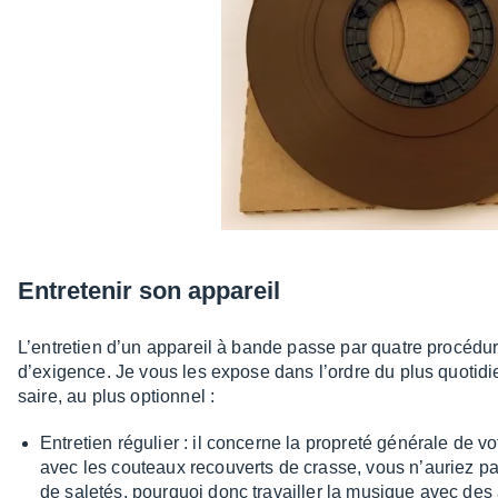
Entre­te­nir son appa­reil
L’en­tre­tien d’un appa­reil à bande passe par quatre procé­d
d’exi­gence. Je vous les expose dans l’ordre du plus quoti­di
saire, au plus option­nel :
Entre­tien régu­lier : il concerne la propreté géné­rale de v
avec les couteaux recou­verts de crasse, vous n’au­riez p
de sale­tés, pourquoi donc travailler la musique avec des a