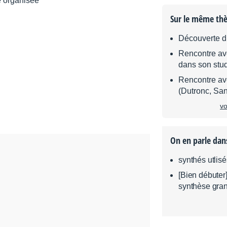
Sur le même th
Découverte d
Rencontre av
dans son stu
Rencontre av
(Dutronc, San
vo
On en parle dan
synthés utlis
[Bien débuter
synthèse gran