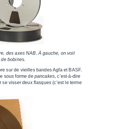
tre, des axes NAB. À gauche, on voit
es de bobines.
core sur de vieilles bandes Agfa et BASF.
nde sous forme de
pancakes
, c’est-à-dire
 se visser deux flasques (c’est le terme