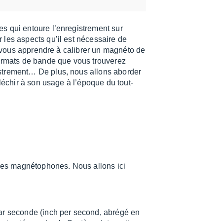
qui entoure l’en­re­gis­tre­ment sur
r les aspects qu’il est néces­saire de
as vous apprendre à cali­brer un magnéto de
ormats de bande que vous trou­ve­rez
s­tre­ment… De plus, nous allons abor­der
flé­chir à son usage à l’époque du tout-
les magné­to­phones. Nous allons ici
 par seconde (inch per second, abrégé en