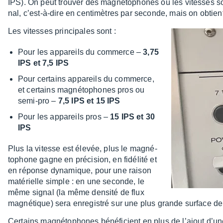
IPS). On peut trou­ver des magné­to­phones où les vitesses so
nal, c’est-à-dire en centi­mètres par seconde, mais on obtie
Les vitesses prin­ci­pales sont :
Pour les appa­reils du commerce –
3,75
IPS et 7,5 IPS
Pour certains appa­reils du commerce,
et certains magné­to­phones pros ou
semi-pro –
7,5 IPS et 15 IPS
Pour les appa­reils pros –
15 IPS et 30
IPS
Plus la vitesse est élevée, plus le magné­
to­phone gagne en préci­sion, en fidé­lité et
en réponse dyna­mique, pour une raison
maté­rielle simple : en une seconde, le
même signal (la même densité de flux
magné­tique) sera enre­gis­tré sur une plus grande surface d
Certains magné­to­phones béné­fi­cient en plus de l’ajout d’un