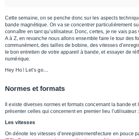
Cette semaine, on se penche donc sur les aspects tech­niques 
bande magné­tique. On va se concen­trer parti­cu­liè­re­ment su
connaître en tant qu’uti­li­sa­teur. Donc, certes, je ne vais p
A à Z, en revanche nous allons ensemble faire le tour des f
commu­né­ment, des tailles de bobine, des vitesses d’en­re­gi
le bon entre­tien de votre appa­reil à bande, et essayer de ré
numé­rique.
Hey Ho ! Let’s go…
Normes et formats
Il existe diverses normes et formats concer­nant la bande et 
présen­ter celles qui concernent en premier lieu l’uti­li­sa­teur :
Les vitesses
On dénote les vitesses d’en­re­gis­tre­ment/lecture en pouce