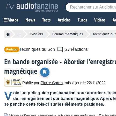
Matos
News
Tests
Articles
Tutos
Vidéos
A
...
Dossiers
Forums thématiques
Techniques du
Techniques du Son
27 réactions
Pédago
En bande organisée - Aborder l'enregist
magnétique
Publié par
Pierre Caron
, mis à jour le 22/11/2022
V
oici un petit guide pas banalisé pour aborder ser
de l'enregistrement sur bande magnétique. Après le 
se penche cette fois-ci sur les éléments pratiques.