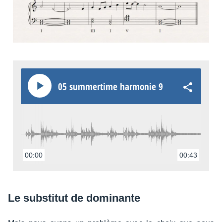
05 summer­time harmo­nie 9
00:00
00:43
Le substi­tut de domi­nante