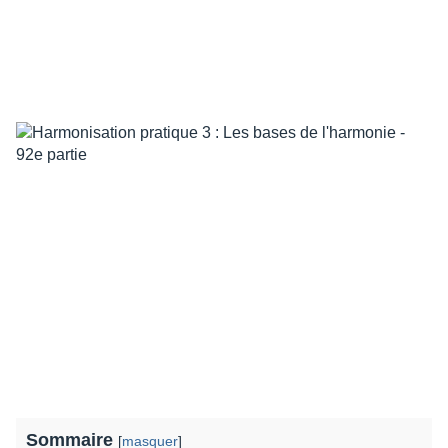
Sommaire
[
masquer
]