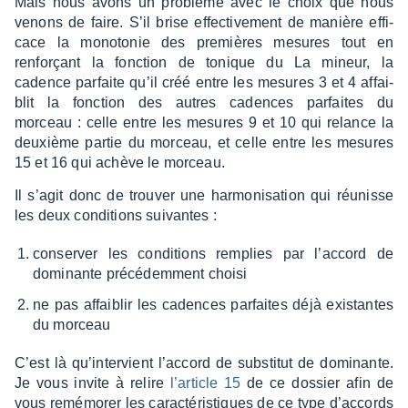
Mais nous avons un problème avec le choix que nous
venons de faire. S’il brise effec­ti­ve­ment de manière effi­
cace la mono­to­nie des premières mesures tout en
renforçant la fonc­tion de tonique du La mineur, la
cadence parfaite qu’il créé entre les mesures 3 et 4 affai­
blit la fonc­tion des autres cadences parfaites du
morceau : celle entre les mesures 9 et 10 qui relance la
deuxième partie du morceau, et celle entre les mesures
15 et 16 qui achève le morceau.
Il s’agit donc de trou­ver une harmo­ni­sa­tion qui réunisse
les deux condi­tions suivantes :
conser­ver les condi­tions remplies par l’ac­cord de
domi­nante précé­dem­ment choisi
ne pas affai­blir les cadences parfaites déjà exis­tantes
du morceau
C’est là qu’in­ter­vient l’ac­cord de substi­tut de domi­nante.
Je vous invite à relire
l’ar­ticle 15
de ce dossier afin de
vous remé­mo­rer les carac­té­ris­tiques de ce type d’ac­cords