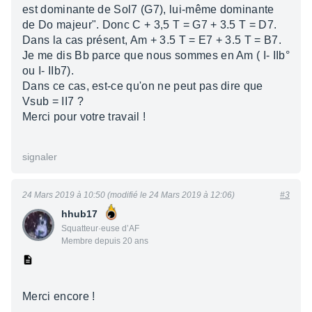
est dominante de Sol7 (G7), lui-même dominante
de Do majeur". Donc C + 3,5 T = G7 + 3.5 T = D7.
Dans la cas présent, Am + 3.5 T = E7 + 3.5 T = B7.
Je me dis Bb parce que nous sommes en Am ( I- IIb°
ou I- IIb7).
Dans ce cas, est-ce qu'on ne peut pas dire que
Vsub = II7 ?
Merci pour votre travail !
signaler
24 Mars 2019 à 10:50 (modifié le 24 Mars 2019 à 12:06)
#3
hhub17
Squatteur·euse d’AF
Membre depuis 20 ans
Merci encore !