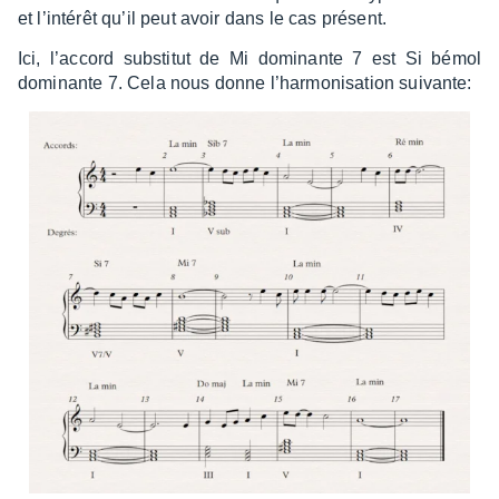
et l’in­té­rêt qu’il peut avoir dans le cas présent.
Ici, l’ac­cord substi­tut de Mi domi­nante 7 est Si bémol
domi­nante 7. Cela nous donne l’har­mo­ni­sa­tion suivante: