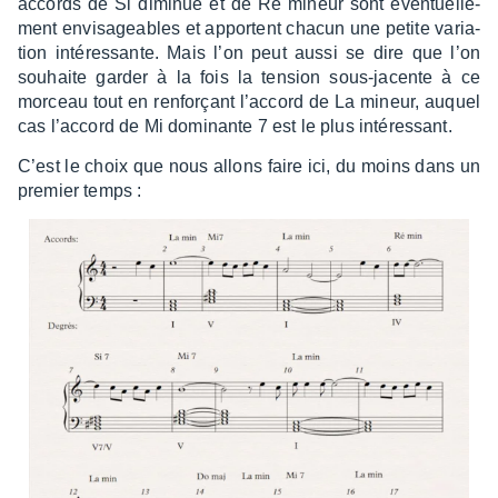
accords de Si dimi­nué et de Ré mineur sont éven­tuel­le­
ment envi­sa­geables et apportent chacun une petite varia­
tion inté­res­sante. Mais l’on peut aussi se dire que l’on
souhaite garder à la fois la tension sous-jacente à ce
morceau tout en renforçant l’ac­cord de La mineur, auquel
cas l’ac­cord de Mi domi­nante 7 est le plus inté­res­sant.
C’est le choix que nous allons faire ici, du moins dans un
premier temps :