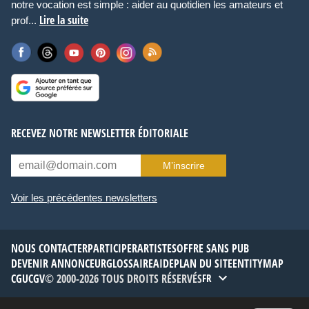
notre vocation est simple : aider au quotidien les amateurs et
Lire la suite
prof...
RECEVEZ NOTRE NEWSLETTER ÉDITORIALE
M’inscrire
Voir les précédentes newsletters
NOUS CONTACTER
PARTICIPER
ARTISTES
OFFRE SANS PUB
DEVENIR ANNONCEUR
GLOSSAIRE
AIDE
PLAN DU SITE
ENTITYMAP
CGU
CGV
© 2000-2026 TOUS DROITS RÉSERVÉS
FR