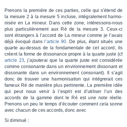
Prenons la première de ces parties, celle qui s’étend de
la mesure 2 à la mesure 5 incluse, inté­gra­le­ment harmo­
ni­sée en La mineur. Dans cette zone, inté­res­sons-nous
plus parti­cu­liè­re­ment aux Ré de la mesure 3. Ceux-ci
sont étran­gers à l’ac­cord de La mineur comme je l’avais
déjà évoqué dans
l’ar­ticle 90
. De plus, étant situés une
quarte au-dessus de la fonda­men­tale de cet accord, ils
créent la forme de disso­nance propre à la quarte juste (cf
article 23
, j’ajou­te­rai que la quarte juste est consi­dé­rée
comme conso­nante dans un envi­ron­ne­ment disso­nant et
disso­nante dans un envi­ron­ne­ment conso­nant). Il s’agit
donc de trou­ver une harmo­ni­sa­tion qui inté­gre­rait ces
fameux Ré de manière plus perti­nente. La première idée
qui peut nous venir à l’es­prit est d’uti­li­ser l’un des
accords de la gamme dont le Ré est une note réelle.
Prenons un peu le temps d’écou­ter comment cela sonne
avec chacun de ces accords, donc avec
Si dimi­nué :