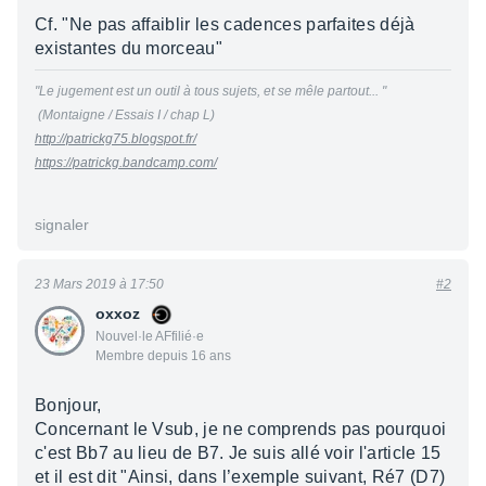
Cf. "Ne pas affaiblir les cadences parfaites déjà
existantes du morceau"
"Le jugement est un outil à tous sujets, et se mêle partout... "
(Montaigne / Essais I / chap L)
http://patrickg75.blogspot.fr/
https://patrickg.bandcamp.com/
signaler
23 Mars 2019 à 17:50
#2
oxxoz
Nouvel·le AFfilié·e
Membre depuis 16 ans
Bonjour,
Concernant le Vsub, je ne comprends pas pourquoi
c'est Bb7 au lieu de B7. Je suis allé voir l'article 15
et il est dit "Ainsi, dans l’exemple suivant, Ré7 (D7)