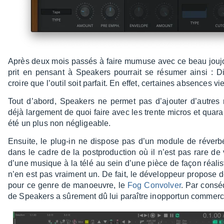
Après deux mois passés à faire mumuse avec ce beau joujou
prit en pensant à Spea­kers pour­rait se résu­mer ainsi : Die
croire que l’ou­til soit parfait. En effet, certaines absences v
Tout d’abord, Spea­kers ne permet pas d’ajou­ter d’autres r
déjà large­ment de quoi faire avec les trente micros et qua
été un plus non négli­geable.
Ensuite, le plug-in ne dispose pas d’un module de réver­bé­
dans le cadre de la post­pro­duc­tion où il n’est pas rare de 
d’une musique à la télé au sein d’une pièce de façon réalis
n’en est pas vrai­ment un. De fait, le déve­lop­peur propose
pour ce genre de manoeuvre, le
Fog Convol­ver
. Par consé­
de Spea­kers a sûre­ment dû lui paraître inop­por­tun commer­ci