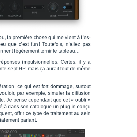
, la première chose qui me vient à l’es­
u que c’est fun ! Toute­fois, n’al­lez pas
iennent légè­re­ment ternir le tableau…
éponses impul­sion­nelles. Certes, il y a
rante-sept HP, mais ça aurait tout de même
ra­tion, ce qui est fort dommage, surtout
vouloir, par exemple, simu­ler la diffu­sion
te. Je pense cepen­dant que cet « oubli »
 déjà dans son cata­logue un plug-in conçu
quent, offrir ce type de trai­te­ment au sein
a­le­ment parlant.