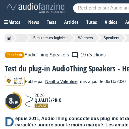
Matos
News
Tests
Articles
Tutos
Vidéos
A
...
Simulateurs logiciels
Warmers
Speakers
AudioThing
Speakers
19 réactions
Test écrit
Test du plug-in AudioThing Speakers - He
Publié par
Nantho Valentine
, mis à jour le 06/10/2020
2020
8
QUALITÉ/PRIX
/10
AWARD
D
epuis 2011, AudioThing concocte des plug-ins et de
caractère sonore pour le moins marqué. Les amateu