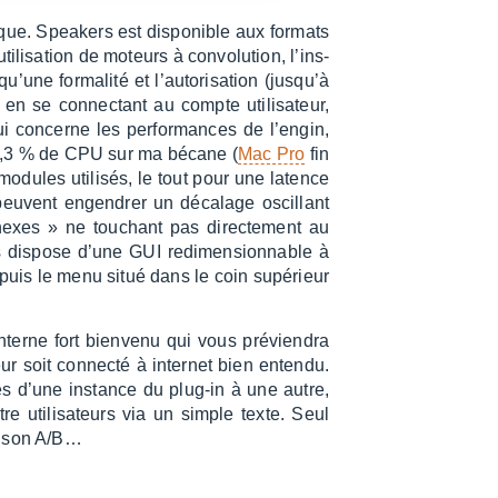
ique. Spea­kers est dispo­nible aux formats
i­sa­tion de moteurs à convo­lu­tion, l’ins­
’une forma­lité et l’au­to­ri­sa­tion (jusqu’à
ne en se connec­tant au compte utili­sa­teur,
ui concerne les perfor­mances de l’en­gin,
0,3 % de CPU sur ma bécane (
Mac Pro
fin
ules utili­sés, le tout pour une latence
uvent engen­drer un déca­lage oscil­lant
nnexes » ne touchant pas direc­te­ment au
rs dispose d’une GUI redi­men­sion­nable à
epuis le menu situé dans le coin supé­rieur
nterne fort bien­venu qui vous prévien­dra
eur soit connecté à inter­net bien entendu.
ges d’une instance du plug-in à une autre,
re utili­sa­teurs via un simple texte. Seul
ai­son A/B…