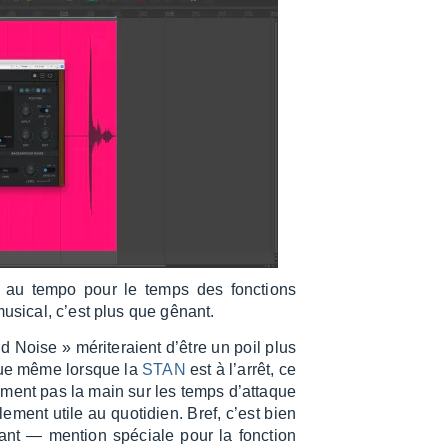
on au tempo pour le temps des fonc­tions
musi­cal, c’est plus que gênant.
 Noise » méri­te­raient d’être un poil plus
i­nue même lorsque la
STAN
est à l’ar­rêt, ce
­lu­ment pas la main sur les temps d’at­taque
le­ment utile au quoti­dien. Bref, c’est bien
nt — mention spéciale pour la fonc­tion