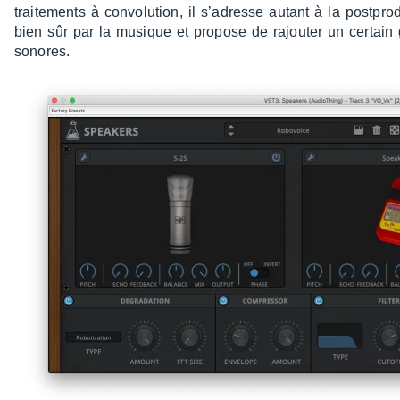
trai­te­ments à convo­lu­tion, il s’adresse autant à la post­
bien sûr par la musique et propose de rajou­ter un certain
sonores.