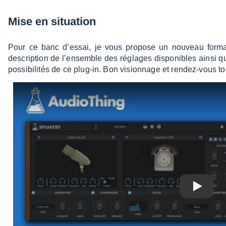
Mise en situa­tion
Pour ce banc d’es­sai, je vous propose un nouveau forma
descrip­tion de l’en­semble des réglages dispo­nibles ainsi qu
possi­bi­li­tés de ce plug-in. Bon vision­nage et rendez-vous to
Play