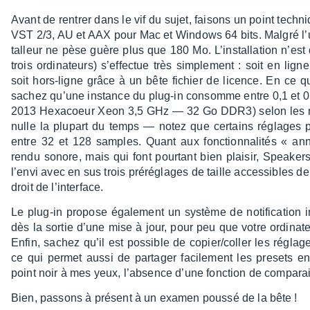
Avant de rentrer dans le vif du sujet, faisons un point tech­n
VST 2/3, AU et AAX pour Mac et Windows 64 bits. Malgré l’uti­l
tal­leur ne pèse guère plus que 180 Mo. L’ins­tal­la­tion n’est qu
trois ordi­na­teurs) s’ef­fec­tue très simple­ment : soit en lig
soit hors-ligne grâce à un bête fichier de licence. En ce q
sachez qu’une instance du plug-in consomme entre 0,1 et 
2013 Hexa­coeur Xeon 3,5 GHz — 32 Go DDR3) selon les mod
nulle la plupart du temps — notez que certains réglages pe
entre 32 et 128 samples. Quant aux fonc­tion­na­li­tés « a
rendu sonore, mais qui font pour­tant bien plai­sir, Spea­ke
l’envi avec en sus trois préré­glages de taille acces­sibles d
droit de l’in­ter­face.
Le plug-in propose égale­ment un système de noti­fi­ca­tion i
dès la sortie d’une mise à jour, pour peu que votre ordi­na­t
Enfin, sachez qu’il est possible de copier/coller les régla
ce qui permet aussi de parta­ger faci­le­ment les presets ent
point noir à mes yeux, l’ab­sence d’une fonc­tion de compa­r
Bien, passons à présent à un examen poussé de la bête !