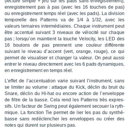
(lecture simple + jeu sur les pads sans enre­gis­tre­ment),
enre­gis­tre­ment pas à pas (avec les 16 touches de pas)
ou enre­gis­tre­ment temps réel (avec les pads). La divi­sion
tempo­relle des Patterns va de 1/4 à 1/32, avec les
valeurs ternaires inter­mé­diaires. Chaque instru­ment peut
être accen­tué suivant 3 niveaux de vélo­cité sur chaque
pas ; lorsqu’on main­tient la touche Velo­city, les LED des
16 boutons de pas prennent une couleur diffé­rente
suivant le niveau d’ac­cent (vert, orange, rouge), ce qui
permet de visua­li­ser et chan­ger la valeur. On peut aussi
entrer le niveau direc­te­ment avec les 6 pads dyna­miques,
en enre­gis­tre­ment en temps réel.
L’ef­fet de l’ac­cen­tua­tion varie suivant l’ins­tru­ment, sans
se limi­ter au volume : attaque du Kick, déclin du bruit du
Snare, déclin du Hi-hat ou encore action de l’en­ve­loppe
de filtre de la basse. Cela rend les Patterns très expres­
sifs. Un facteur de Swing peut égale­ment secouer la ryth­
mique. La fonc­tion Tie permet de lier les pas du synthé-
basse sans redé­clen­cher les enve­loppes ou créer des
notes qui durent sur plusieurs pas.