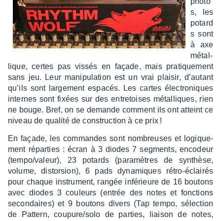
photo
s, les
potard
s sont
à axe
métal­
lique, certes pas vissés en façade, mais pratique­ment
sans jeu. Leur mani­pu­la­tion est un vrai plai­sir, d’au­tant
qu’ils sont large­ment espa­cés. Les cartes élec­tro­niques
internes sont fixées sur des entre­toises métal­liques, rien
ne bouge. Bref, on se demande comment ils ont atteint ce
niveau de qualité de construc­tion à ce prix !
En façade, les commandes sont nombreuses et logique­
ment répar­ties : écran à 3 diodes 7 segments, enco­deur
(tempo/valeur), 23 potards (para­mètres de synthèse,
volume, distor­sion), 6 pads dyna­miques rétro-éclai­rés
pour chaque instru­ment, rangée infé­rieure de 16 boutons
avec diodes 3 couleurs (entrée des notes et fonc­tions
secon­daires) et 9 boutons divers (Tap tempo, sélec­tion
de Pattern, coupure/solo de parties, liai­son de notes,