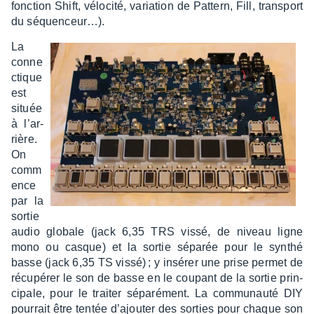
fonc­tion Shift, vélo­cité, varia­tion de Pattern, Fill, trans­port
du séquen­ceur…).
La
conne
c­tique
est
située
à l’ar­
rière.
On
comm
ence
par la
sortie
audio globale (jack 6,35 TRS vissé, de niveau ligne
mono ou casque) et la sortie sépa­rée pour le synthé
basse (jack 6,35 TS vissé) ; y insé­rer une prise permet de
récu­pé­rer le son de basse en le coupant de la sortie prin­
ci­pale, pour le trai­ter sépa­ré­ment. La commu­nauté DIY
pour­rait être tentée d’ajou­ter des sorties pour chaque son