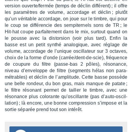
version ouverte/fermée (temps de déclin diffé­rent) ; il offre
les para­mètres de volume, accor­dage et déclin ; plutôt
qu’un véri­table accor­dage, on joue sur le timbre, qui pour
le coup se diffé­ren­cie des sempi­ter­nels sons de TR ; le
Hit-hat coupe parfai­te­ment dans le mix, surtout quand on
le pousse avec la distor­sion (voir plus tard). Enfin la
basse est un petit synthé analo­gique, avec réglage de
volume, accor­dage de l’unique oscil­la­teur sur 3 octaves,
choix de la forme d’onde (carrée/dent-de-scie), fréquence
de coupure du filtre (passe-bas 2 pôles), réso­nance,
niveau d’en­ve­loppe de filtre (segments hélas non para­
mé­trables) et déclin de l’am­pli­tude. Cette basse possède
une belle rondeur, du bon gras, mais manque de patate ;
le filtre réso­nant permet de tailler le timbre, avec une
réso­nance plus colo­rante qu’os­cil­lante (pas d’auto-oscil­
la­tion) ; là encore, une bonne compres­sion s’im­pose et la
sortie sépa­rée prend tout son inté­rêt.