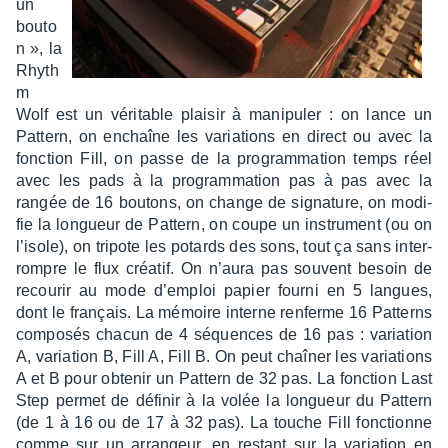
un
bouto
n », la
Rhyth
m
Wolf est un véri­table plai­sir à mani­pu­ler : on lance un
Pattern, on enchaîne les varia­tions en direct ou avec la
fonc­tion Fill, on passe de la program­ma­tion temps réel
avec les pads à la program­ma­tion pas à pas avec la
rangée de 16 boutons, on change de signa­ture, on modi­
fie la longueur de Pattern, on coupe un instru­ment (ou on
l’isole), on tripote les potards des sons, tout ça sans inter­
rompre le flux créa­tif. On n’aura pas souvent besoin de
recou­rir au mode d’em­ploi papier fourni en 5 langues,
dont le français. La mémoire interne renferme 16 Patterns
compo­sés chacun de 4 séquences de 16 pas : varia­tion
A, varia­tion B, Fill A, Fill B. On peut chaî­ner les varia­tions
A et B pour obte­nir un Pattern de 32 pas. La fonc­tion Last
Step permet de défi­nir à la volée la longueur du Pattern
(de 1 à 16 ou de 17 à 32 pas). La touche Fill fonc­tionne
comme sur un arran­geur, en restant sur la varia­tion en