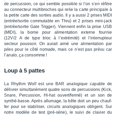
de percus­sion, ce qui semble possible si l’on s’en réfère
au connec­teur multi­broches qui relie la carte prin­ci­pale à
la petite carte des sorties audio. Il y a aussi 2 prises MIDI
(entrée/sortie commu­table en Thru) et 2 prises mini-jack
(entrée/sortie Gate Trig­ger). Viennent enfin la prise USB
(MIDI), la borne pour alimen­ta­tion externe four­nie
(12V/2 A de type bloc à l’ex­tré­mité) et l’in­ter­rup­teur
secteur pous­soir. On aurait aimé une alimen­ta­tion par
piles pour le côté nomade, mais ce n’est pas prévu car
l’analo, ça consomme !
Loup à 5 pattes
La Rhythm Wolf est une BAR analo­gique capable de
déli­vrer simul­ta­né­ment quatre sons de percus­sions (Kick,
Snare, Percus­sion, Hi-hat ouvert/fermé) et un son de
synthé-basse. Après allu­mage, la bête doit un peu chauf­
fer pour se stabi­li­ser, circuits analo­giques obligent. Sur
notre modèle de test (pré-série), le suivi de clavier du