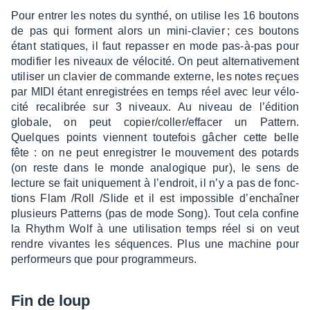
Pour entrer les notes du synthé, on utilise les 16 boutons
de pas qui forment alors un mini-clavier ; ces boutons
étant statiques, il faut repas­ser en mode pas-à-pas pour
modi­fier les niveaux de vélo­cité. On peut alter­na­ti­ve­ment
utili­ser un clavier de commande externe, les notes reçues
par MIDI étant enre­gis­trées en temps réel avec leur vélo­
cité reca­li­brée sur 3 niveaux. Au niveau de l’édi­tion
globale, on peut copier/coller/effa­cer un Pattern.
Quelques points viennent toute­fois gâcher cette belle
fête : on ne peut enre­gis­trer le mouve­ment des potards
(on reste dans le monde analo­gique pur), le sens de
lecture se fait unique­ment à l’en­droit, il n’y a pas de fonc­
tions Flam /Roll /Slide et il est impos­sible d’en­chaî­ner
plusieurs Patterns (pas de mode Song). Tout cela confine
la Rhythm Wolf à une utili­sa­tion temps réel si on veut
rendre vivantes les séquences. Plus une machine pour
perfor­meurs que pour program­meurs.
Fin de loup