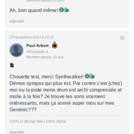
Membre depuis 16 ans
Ah, ben quand même!
signaler
24 Novembre 2014 à 19:11
#2
Paul Arbert
AFicionado·a
Membre depuis 19 ans
Chouette test, merci Synthwalker!
Démos sympas qui plus est. Par contre c'est (chez)
moi ou la piste mono drum est archi compressée et
molle à la fois? Je trouve les sons vraiment
intéressants, mais ça sonne super mou sur mes
Genelec???
100% U. Bhrngr free • 100% digital
signaler