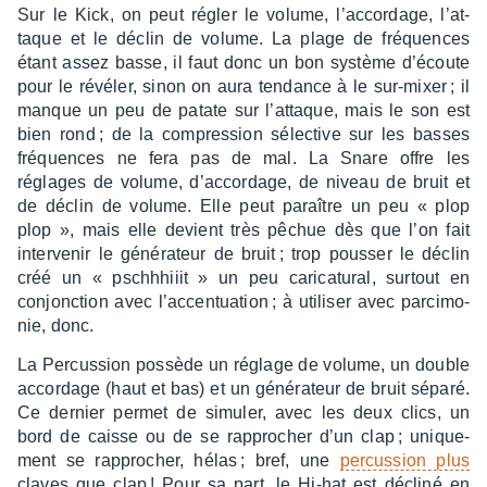
Sur le Kick, on peut régler le volume, l’ac­cor­dage, l’at­
taque et le déclin de volume. La plage de fréquences
étant assez basse, il faut donc un bon système d’écoute
pour le révé­ler, sinon on aura tendance à le sur-mixer ; il
manque un peu de patate sur l’at­taque, mais le son est
bien rond ; de la compres­sion sélec­tive sur les basses
fréquences ne fera pas de mal. La Snare offre les
réglages de volume, d’ac­cor­dage, de niveau de bruit et
de déclin de volume. Elle peut paraître un peu « plop
plop », mais elle devient très pêchue dès que l’on fait
inter­ve­nir le géné­ra­teur de bruit ; trop pous­ser le déclin
créé un « pschh­hiiit » un peu cari­ca­tu­ral, surtout en
conjonc­tion avec l’ac­cen­tua­tion ; à utili­ser avec parci­mo­
nie, donc.
La Percus­sion possède un réglage de volume, un double
accor­dage (haut et bas) et un géné­ra­teur de bruit séparé.
Ce dernier permet de simu­ler, avec les deux clics, un
bord de caisse ou de se rappro­cher d’un clap ; unique­
ment se rappro­cher, hélas ; bref, une
percus­sion plus
claves que clap ! Pour sa part, le Hi-hat est décliné en