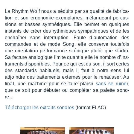
La Rhythm Wolf nous a séduits par sa qualité de fabri­ca­
tion et son ergo­no­mie exem­plaires, mélan­geant percus­
sions et basses synthé­tiques. Elle permet en quelques
instants de créer des ryth­miques sympa­thiques et de les
enchaî­ner sans inter­rup­tion. Faute d’au­to­ma­tion des
commandes et de mode Song, elle conserve toute­fois
une orien­ta­tion perfor­mance scénique plutôt que studio.
Sa facture analo­gique limite quant à elle le nombre d’ins­
tru­ments dispo­nibles. Pour ce qui est du son, il sort certes
des stan­dards habi­tuels, mais il faut à notre sens lui
adjoindre des trai­te­ments externes pour le rehaus­ser. Au
final, une machine pour se faire plai­sir
sans se ruiner
,
que ce soit pour débu­ter ou complé­ter sa palette sono­
re…
Télé­char­ger les extraits sonores
(format FLAC)