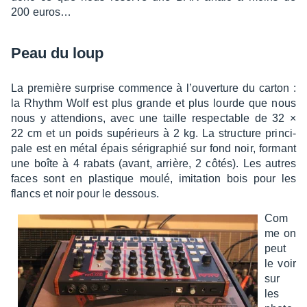
200 euros…
Peau du loup
La première surprise commence à l’ou­ver­ture du carton :
la Rhythm Wolf est plus grande et plus lourde que nous
nous y atten­dions, avec une taille respec­table de 32 ×
22 cm et un poids supé­rieurs à 2 kg. La struc­ture prin­ci­
pale est en métal épais séri­gra­phié sur fond noir, formant
une boîte à 4 rabats (avant, arrière, 2 côtés). Les autres
faces sont en plas­tique moulé, imita­tion bois pour les
flancs et noir pour le dessous.
Com
me on
peut
le voir
sur
les