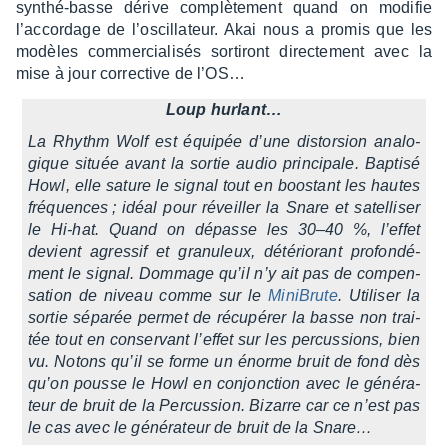
synthé-basse dérive complè­te­ment quand on modi­fie
l’ac­cor­dage de l’os­cil­la­teur. Akai nous a promis que les
modèles commer­cia­li­sés sorti­ront direc­te­ment avec la
mise à jour correc­tive de l’OS…
Loup hurlant…
La Rhythm Wolf est équi­pée d’une distor­sion analo­
gique située avant la sortie audio prin­ci­pale. Baptisé
Howl, elle sature le signal tout en boos­tant les hautes
fréquences ; idéal pour réveiller la Snare et satel­li­ser
le Hi-hat. Quand on dépasse les 30–40 %, l’ef­fet
devient agres­sif et granu­leux, dété­rio­rant profon­dé­
ment le signal. Dommage qu’il n’y ait pas de compen­
sa­tion de niveau comme sur le
Mini­Brute
. Utili­ser la
sortie sépa­rée permet de récu­pé­rer la basse non trai­
tée tout en conser­vant l’ef­fet sur les percus­sions, bien
vu. Notons qu’il se forme un énorme bruit de fond dès
qu’on pousse le Howl en conjonc­tion avec le géné­ra­
teur de bruit de la Percus­sion. Bizarre car ce n’est pas
le cas avec le géné­ra­teur de bruit de la Snare…