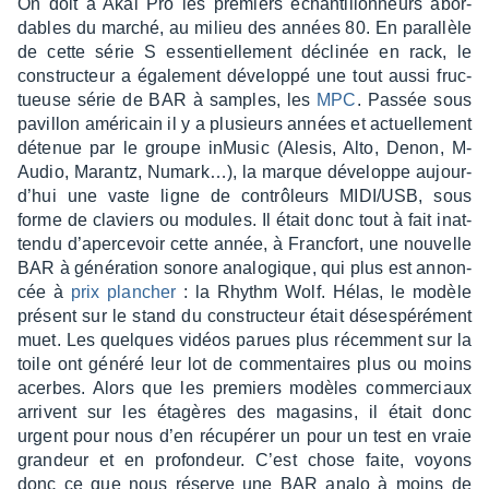
On doit à Akai Pro les premiers échan­tillon­neurs abor­
dables du marché, au milieu des années 80. En paral­lèle
de cette série S essen­tiel­le­ment décli­née en rack, le
construc­teur a égale­ment déve­loppé une tout aussi fruc­
tueuse série de BAR à samples, les
MPC
. Passée sous
pavillon améri­cain il y a plusieurs années et actuel­le­ment
déte­nue par le groupe inMu­sic (Alesis, Alto, Denon, M-
Audio, Marantz, Numark…), la marque déve­loppe aujour­
d’hui une vaste ligne de contrô­leurs MIDI/USB, sous
forme de claviers ou modules. Il était donc tout à fait inat­
tendu d’aper­ce­voir cette année, à Franc­fort, une nouvelle
BAR à géné­ra­tion sonore analo­gique, qui plus est annon­
cée à
prix plan­cher
: la Rhythm Wolf. Hélas, le modèle
présent sur le stand du construc­teur était déses­pé­ré­ment
muet. Les quelques vidéos parues plus récem­ment sur la
toile ont généré leur lot de commen­taires plus ou moins
acerbes. Alors que les premiers modèles commer­ciaux
arrivent sur les étagères des maga­sins, il était donc
urgent pour nous d’en récu­pé­rer un pour un test en vraie
gran­deur et en profon­deur. C’est chose faite, voyons
donc ce que nous réserve une BAR analo à moins de