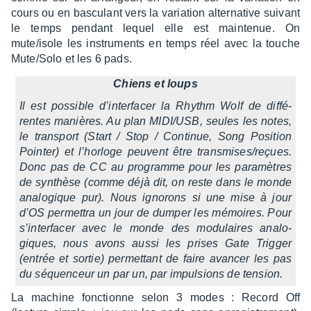
cours ou en bascu­lant vers la varia­tion alter­na­tive suivant
le temps pendant lequel elle est main­te­nue. On
mute/isole les instru­ments en temps réel avec la touche
Mute/Solo et les 6 pads.
Chiens et loups
Il est possible d’in­ter­fa­cer la Rhythm Wolf de diffé­
rentes manières. Au plan MIDI/USB, seules les notes,
le trans­port (Start / Stop / Conti­nue, Song Posi­tion
Poin­ter) et l’hor­loge peuvent être trans­mises/reçues.
Donc pas de CC au programme pour les para­mètres
de synthèse (comme déjà dit, on reste dans le monde
analo­gique pur). Nous igno­rons si une mise à jour
d’OS permet­tra un jour de dumper les mémoires. Pour
s’in­ter­fa­cer avec le monde des modu­laires analo­
giques, nous avons aussi les prises Gate Trig­ger
(entrée et sortie) permet­tant de faire avan­cer les pas
du séquen­ceur un par un, par impul­sions de tension.
La machine fonc­tionne selon 3 modes : Record Off