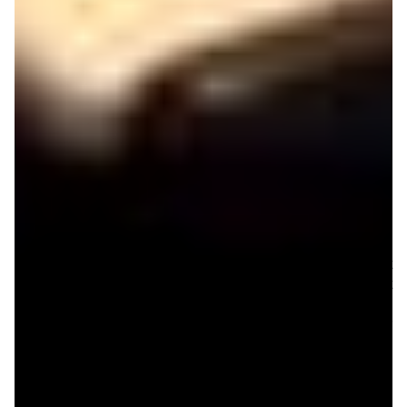
Conclu­sion
Lors de la fabri­ca­tion d’un équi­pe­ment nomade, les
enjeux sont toujours les mêmes : il s’agit de déter­mi­ner le
meilleur compro­mis entre soli­dité et légè­reté, taille et
confort d’uti­li­sa­tion, prix et fonc­tion­na­li­tés, puis­sance et
auto­no­mie. C’est vrai pour une radio ou un réchaud, un
ordi­na­teur portable ou un bala­deur, et ça l’est aussi pour
un clavier maître.
Avec l’iRig Keys, IK Multi­me­dia se démarque de la
concur­rence sur nombre de ses choix et offre du coup un