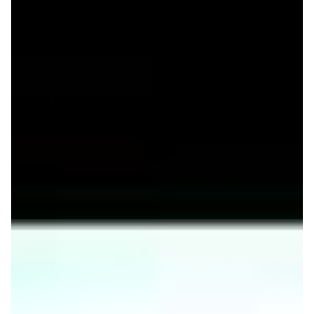
années déjà, dans le train iOS pour propo­ser aux posses­
seurs d’iPhone et d’iPad certaines de ses appli­ca­tions
phares (
Sample­tank
,
Ampli­tube
) mais aussi une belle
sélec­tion de petits acces­soires rela­ti­ve­ment bien foutus :
du
stand pour iPad
à
l’in­ter­face audio
pour guita­riste en
passant par les
micros
et autres contrô­leurs. C’est donc
sans trop de surprise qu’on voit débarquer ce petit clavier
de contrôle iRig Keys qui, s’il a bien été pensé pour être
utilisé avec les iDevices, n’en demeure pas moins utili­
sable sur Mac ou PC.
Avec une longueur de 50,3 cm, une profon­deur de 12 cm,
une épais­seur de 4 cm et un poids de 660 g, l’objet qui
nous occupe n’est certai­ne­ment pas le plus petit clavier
maitre du marché, ni le plus léger, surtout si on le
compare au minus­cule
Nano­Key
de Korg (32 × 8,3 × 1,4
cm pour 286 g), ou à l’Akai
LPK25
(34 × 9,6 × 2,8 cm
pour 635 g) et à ses nombreuses copies (comme celle
dont nous dispo­sions pour le test : un Eagle­tone
Tiny Key
25
). Toute­fois, dans la voie initiée par M-Audio et son
Keys­ta­tion Mini 32
, il tente d’of­frir un compro­mis