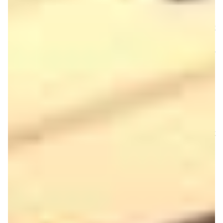
Autre chose qu’on n’at­ten­dait pas : un bundle. Malgré
son prix modeste et ses deux câbles, l’iRig Keys est
fourni avec le droit de télé­char­ger deux free­wares sous
iOS (sic !) mais aussi une version de
Sample­Tank 2L
embarquant 2 Go de samples. Même s’il s’agit là d’un
vieux logi­ciel qui n’a hélas toujours pas été porté au
format 64 bit, Sample­tank n’en demeure pas moins une
boîte à sons très digne d’in­té­rêt et qui permet de faire
encore de bien jolies choses, notam­ment grâce au
moteur audio STRETCH.
On appré­cie l’at­ten­tion donc et même si l’on en voudrait
toujours plus (une housse et plus de contrô­leurs libre­
ment assi­gnables notam­ment), on est obligé de recon­
naître qu’IK Multi­me­dia a réussi son pari haut la main
avec son premier clavier maître.