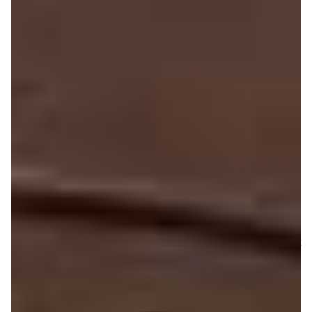
retrou­ver les sensa­tions
d’un clavier de piano, ni
même celles d’un synthé­ti­
seur de 61 touches
normales. Les touches
sont molles, très légères
mais elles offrent tout de
même une course plus
grande que celles du
M-Audio Keys­ta­tion Mini 32
et permettent de jouer avec
la vélo­cité. Ne vous atten­dez tout de même pas à des
miracles : côté nuances, on a vite fait de passer d’un
Pianis­simo à un Forte sans arri­ver à choper ce qu’il y a
au milieu, comme sur tous les appa­reils à mini touches.
Préci­sons aussi que le clavier, contrai­re­ment au récent
XKey
de CME, ne gère pas l’af­ter­touch.
En revanche, l’autre origi­na­lité de l’iRig Keys tient dans
la présence de deux vraies molettes de modu­la­tion et de