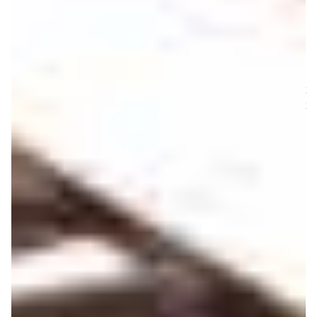
des
plus
inté­
res­
sants
avec son prix serré avoi­si­nant les 77 €. Mais le fait est
qu’IK Multi­me­dia ne s’est pas arrêté en si bon chemin et
a inclus pas mal de petites choses sympa­thiques à son
clavier.
L’iRig Keys propose ainsi en face arrière un connec­teur
Jack pour bran­cher une pédale de sustain ou d’ex­pres­
sion. Là encore, la chose est rare sur un clavier ultra­por­
table et on l’ap­pré­ciera d’au­tant plus qu’elle ouvre des
pers­pec­tives pour contrô­ler autre chose que des
synthés : on pourra ainsi pilo­ter la wah d’un ampli de
guitare virtuel par exem­ple…
Reste à présent à évoquer les diffé­rentes commandes
logées dans le panneau supé­rieur, avec un enco­deur qui,
par défaut, gérera le volume mais pourra égale­ment