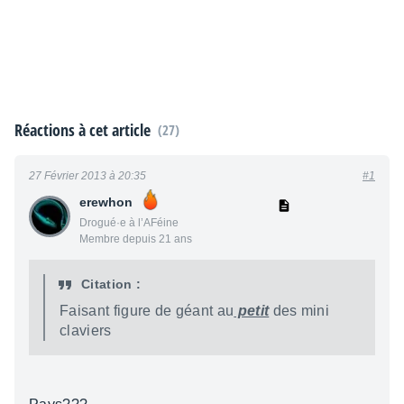
Réactions à cet article
(27)
27 Février 2013 à 20:35
#1
erewhon
Drogué·e à l’AFéine
Membre depuis 21 ans
Citation :
Faisant figure de géant au
petit
des mini
claviers