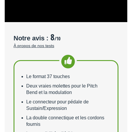
volonté de diver­si­fi­ca­tion de sa gamme, on est curieux de
voir si cet iRig Keys aura des petits frères…
8
Notre avis :
/10
À propos de nos tests
Points forts
Le format 37 touches
Deux vraies molettes pour le Pitch
Bend et la modulation
Le connecteur pour pédale de
Sustain/Expression
La double connectique et les cordons
fournis