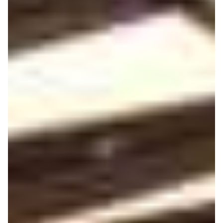
servir à l’édi­tion de données ou à pilo­ter n’im­porte quel
para­mètre auquel vous l’as­si­gne­rez, et 5 boutons : deux
switchs pour incré­men­ter/décré­men­ter le contrô­leur ‘pro­
gram chan­ge’ (utile pour passer d’un preset à un autre
dans un instru­ment ou un effet virtuel), deux switchs pour
trans­po­ser le clavier de 3 octaves vers le haut ou vers le
bas, et enfin un bouton SET qui permet de sauve­gar­der
ou rappe­ler jusqu’à 4 confi­gu­ra­tions MIDI diffé­rentes, ce
qui s’avère bien pratique et nous permet d’évoquer le
mode EDIT du clavier.
Tout
comm
e sur