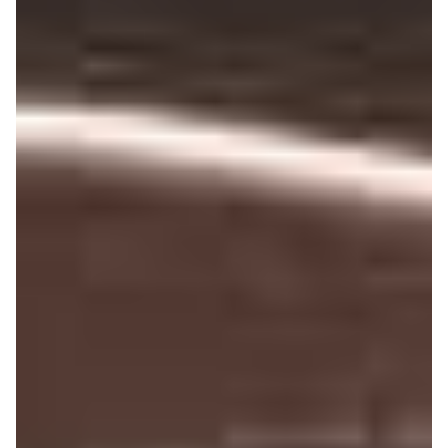
Ça touche ou ça touche pas ?
La première origi­na­lité du
contrô­leur d’IK tient
évidem­ment dans les trois
octaves de son clavier, un
format curieu­se­ment
boudé par nombre de
construc­teurs alors qu’il
permet de conci­lier une
rela­tive compa­cité tout en
permet­tant d’en­tre­voir un
début de jeu à deux
mains. Je dis bien 'entre­
voir’ car les pianistes se
senti­ront vite limi­tés par ces 37 touches. Mais il n’en reste
pas moins que cette tessi­ture permet de plaquer un
accord à la main droite et sa basse à la main gauche, ou
au contraire une ryth­mique à la main gauche tandis que