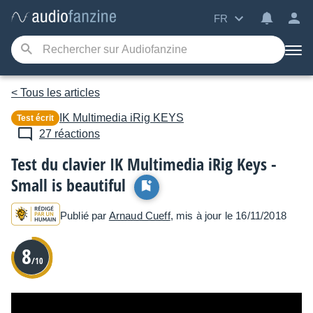
FR
< Tous les articles
IK Multimedia
iRig KEYS
Test écrit
27 réactions
Test du clavier IK Multimedia iRig Keys -
Small is beautiful
Publié par
Arnaud Cueff
, mis à jour le 16/11/2018
8
/10
3
7 touches et 2 molettes dans 50 cm : c’est le pari