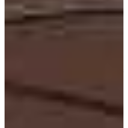
la main droite peut s’oc­cu­per du lead. Sans qu’on puisse
vrai­ment parler de confort avec une tessi­ture de deux
octaves réel­le­ment exploi­table, on peut toute­fois faire
nette­ment plus de choses qu’avec un modèle 25 touches
et du coup, on passe beau­coup moins de temps à jouer
avec les touches de trans­po­si­tion lors de la saisie d’une
séquence.
Évidem­ment, pour satis­faire au critère d’ul­tra porta­bi­lité,
IK a opté pour des mini touches qui permettent de rester
dans des dimen­sions raison­nables. Qu’en dire? Que la
chose demande assu­ré­ment un temps d’adap­ta­tion et
qu’elle agacera, du moins tempo­rai­re­ment, les gros
doigts : on a vite fait de saisir deux notes au lieu d’une au
départ et puis, l’ha­bi­tude venant, on finit par gagner en
préci­sion. Voyez d’ailleurs que la chose n’a pas l’air de
gêner Jordan Rudess, le clavié­riste virtuose de Dream
Thea­ter, dans la vidéo ci-dessous :
Le toucher ? Là encore :
on ne s’at­ten­dra pas à