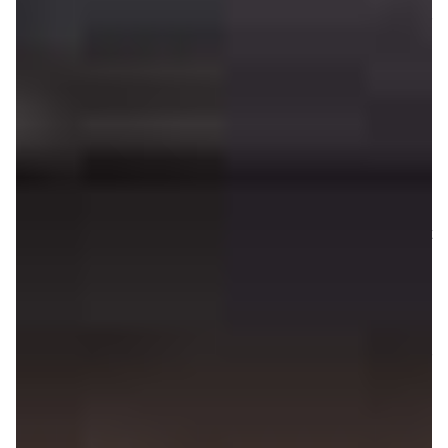
le contour de chacun des 5 switchs est rétro-éclairé par
LED rouges et qu’on dispose en sus de 6 LED de la
même couleur pour voir le set actif (nous y revien­drons
plus tard) et par quel connec­teur l’ap­pa­reil reçoit des
données iOS ou USB.
Car oui, c’est la première parti­cu­la­rité de l’iRig Keys, il ne
se contente pas d’être un clavier MIDI USB compa­tible
avec les iDevices par le truche­ment du Camera Connec­
tion Kit d’Apple, mais jouit bien d’une double connec­
tique : USB pour l’uti­li­ser avec votre PC ou votre Mac, et
iOS pour l’uti­li­ser avec iPhone, iPod Touch ou iPad.
Notez qu’un cordon de 50 cm est fourni pour chaque
connec­teur, même si les posses­seurs des dernières
géné­ra­tions d’iPad et d’iPhone devront, pour le coup,
passer par un adap­ta­teur Dock 32 pins > Light­ning pour
utili­ser le clavier. Préci­sons enfin que, quel que soit le
cordon que vous utili­siez, l’iRig Keys profite de la liai­son
pour s’ali­men­ter en élec­tri­cité.