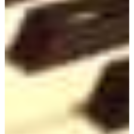
Keys­ta­tion Mini 32
de M-Audio, on dispose de quelques
fonc­tions d’édi­tion qu’on n’at­ten­drait pas forcé­ment sur
un clavier de cette taille. Il est ainsi possible de person­
na­li­ser l’as­si­gna­tion de l’en­co­deur, ou encore la courbe
de réponse en vélo­cité des touches, d’ac­cé­der à un
bouton Panic… En mode EDIT, les touches du clavier
changent de fonc­tion et permettent d’ac­ti­ver l’édi­tion de
tel ou tel para­mètre, de saisir le numéro d’un canal MIDI
ou celui d’un contrô­leur. Si, nanti du petit manuel multi­
lingue (dont français), la chose n’a rien d’ex­trê­me­ment
compliqué, elle n’en demeure pas moins rela­ti­ve­ment
fasti­dieuse et on aurait adoré passer par un utili­taire
dédié, que ce soit sur PC, Mac ou iDevice. D’au­tant
qu’en l’ab­sence d’af­fi­cheur, on est jamais sûr d’avoir
saisi la bonne valeur… Certes, une fois votre confi­gu­ra­
tion enre­gis­trée dans un Set, vous serez tranquille mais
avant d’en arri­ver là, il faudra suer à grosses gouttes sur
vos mini touches.