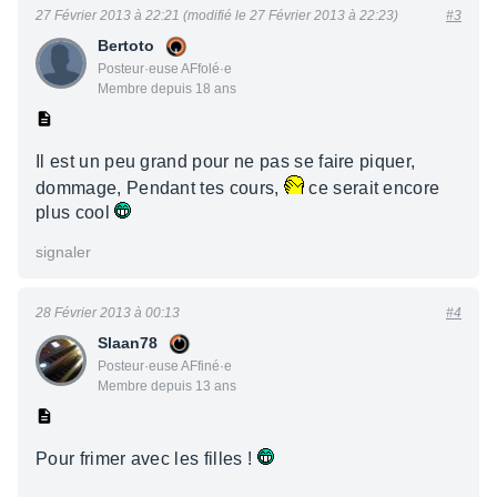
27 Février 2013 à 22:21 (modifié le 27 Février 2013 à 22:23)
#3
Bertoto
Posteur·euse AFfolé·e
Membre depuis 18 ans
Il est un peu grand pour ne pas se faire piquer,
dommage, Pendant tes cours,
ce serait encore
plus cool
signaler
28 Février 2013 à 00:13
#4
Slaan78
Posteur·euse AFfiné·e
Membre depuis 13 ans
Pour frimer avec les filles !