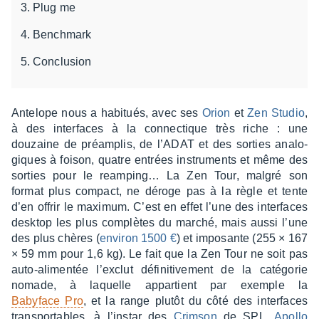
Plug me
Benchmark
Conclusion
Ante­lope nous a habi­tués, avec ses
Orion
et
Zen Studio
,
à des inter­faces à la connec­tique très riche : une
douzaine de préam­plis, de l’ADAT et des sorties analo­
giques à foison, quatre entrées instru­ments et même des
sorties pour le ream­ping… La Zen Tour, malgré son
format plus compact, ne déroge pas à la règle et tente
d’en offrir le maxi­mum. C’est en effet l’une des inter­faces
desk­top les plus complètes du marché, mais aussi l’une
des plus chères (
envi­ron 1500 €
) et impo­sante (255 × 167
× 59 mm pour 1,6 kg). Le fait que la Zen Tour ne soit pas
auto-alimen­tée l’ex­clut défi­ni­ti­ve­ment de la caté­go­rie
nomade, à laquelle appar­tient par exemple la
Baby­face Pro
, et la range plutôt du côté des inter­faces
trans­por­tables, à l’ins­tar des
Crim­son
de SPL,
Apollo