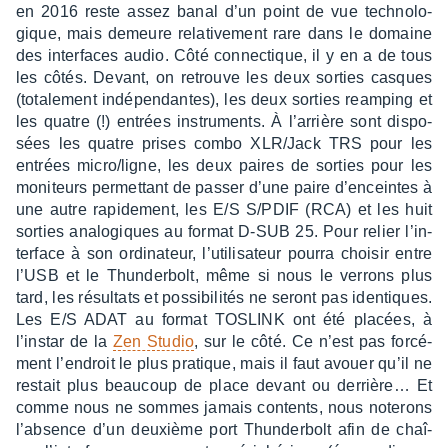
en 2016 reste assez banal d’un point de vue tech­no­lo­
gique, mais demeure rela­ti­ve­ment rare dans le domaine
des inter­faces audio. Côté connec­tique, il y en a de tous
les côtés. Devant, on retrouve les deux sorties casques
(tota­le­ment indé­pen­dantes), les deux sorties ream­ping et
les quatre (!) entrées instru­ments. À l’ar­rière sont dispo­
sées les quatre prises combo XLR/Jack TRS pour les
entrées micro/ligne, les deux paires de sorties pour les
moni­teurs permet­tant de passer d’une paire d’en­ceintes à
une autre rapi­de­ment, les E/S S/PDIF (RCA) et les huit
sorties analo­giques au format D-SUB 25. Pour relier l’in­
ter­face à son ordi­na­teur, l’uti­li­sa­teur pourra choi­sir entre
l’USB et le Thun­der­bolt, même si nous le verrons plus
tard, les résul­tats et possi­bi­li­tés ne seront pas iden­tiques.
Les E/S ADAT au format TOSLINK ont été placées, à
l’ins­tar de la
Zen Studio
, sur le côté. Ce n’est pas forcé­
ment l’en­droit le plus pratique, mais il faut avouer qu’il ne
restait plus beau­coup de place devant ou derriè­re… Et
comme nous ne sommes jamais contents, nous note­rons
l’ab­sence d’un deuxième port Thun­der­bolt afin de chaî­