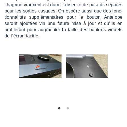
chagrine vrai­ment est donc l’ab­sence de potards sépa­rés
pour les sorties casques. On espère aussi que des fonc­
tion­na­li­tés supplé­men­taires pour le bouton Ante­lope
seront ajou­tées via une future mise à jour et qu’ils en
profi­te­ront pour augmen­ter la taille des boutons virtuels
de l’écran tactile.