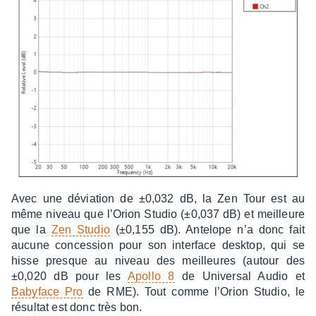
Avec une dévia­tion de ±0,032 dB, la Zen Tour est au
même niveau que l’Orion Studio (±0,037 dB) et meilleure
que la
Zen Studio
(±0,155 dB). Ante­lope n’a donc fait
aucune conces­sion pour son inter­face desk­top, qui se
hisse presque au niveau des meilleures (autour des
±0,020 dB pour les
Apollo 8
de Univer­sal Audio et
Baby­face Pro
de RME). Tout comme l’Orion Studio, le
résul­tat est donc très bon.