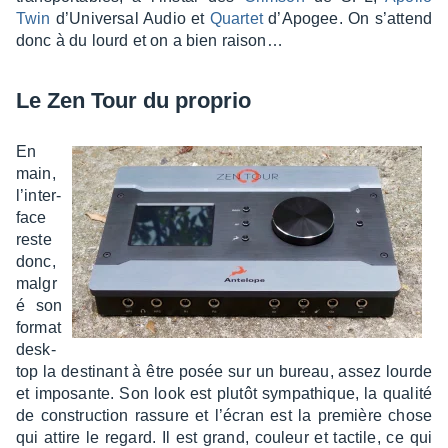
Twin
d’Uni­ver­sal Audio et
Quar­tet
d’Apo­gee. On s’at­tend
donc à du lourd et on a bien raison…
Le Zen Tour du proprio
En
main,
l’in­ter­
face
reste
donc,
malgr
é son
format
desk­
top la desti­nant à être posée sur un bureau, assez lourde
et impo­sante. Son look est plutôt sympa­thique, la qualité
de construc­tion rassure et l’écran est la première chose
qui attire le regard. Il est grand, couleur et tactile, ce qui