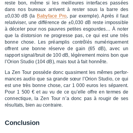
reste bon, même si les meilleures inter­faces passées
dans nos bureaux arrivent à rester sous la barre des
±0,030 dB (la
Baby­face Pro
, par exemple). Après il faut
rela­ti­vi­ser, une diffé­rence de ±0,030 dB reste impos­sible
à déce­ler pour nos pauvres petites esgour­des… À noter
que la distor­sion ne progresse pas, ce qui est une très
bonne chose. Les préam­plis contrô­lés numé­rique­ment
offrent une bonne réserve de gain (65 dB), avec un
rapport signal/bruit de 100 dB, légè­re­ment moins bon que
l’Orion Studio (104 dB), mais tout à fait honnête.
La Zen Tour possède donc quasi­ment les mêmes perfor­
mances audio que sa grande sœur l’Orion Studio, ce qui
est une très bonne chose, car 1 000 euros les séparent.
Pour 1 500 € et au vu de ce qu’elle offre en termes de
connec­tique, la Zen Tour n’a donc pas à rougir de ses
résul­tats, bien au contraire.
Conclu­sion