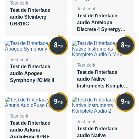
Test écrit
Test écrit
Test de l’interface
Test de l'interface
audio Steinberg
audio Antelope
UR816C
Discrete 4 Synergy
Core
8
8
/10
/10
Test écrit
Test écrit
Test de l'interface
Test de l'interface
audio Apogee
audio Native
Symphony I/O Mk II
Instruments Komplete
Audio 6 MK2
9
9
/10
/10
Test écrit
Test écrit
Test de l'interface
Test de l'interface
audio Arturia
audio Native
AudioFuse 8PRE