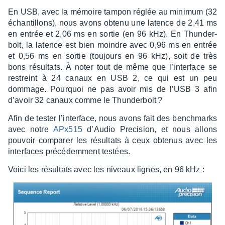
En USB, avec la mémoire tampon réglée au mini­mum (32
échan­tillons), nous avons obtenu une latence de 2,41 ms
en entrée et 2,06 ms en sortie (en 96 kHz). En Thun­der­
bolt, la latence est bien moindre avec 0,96 ms en entrée
et 0,56 ms en sortie (toujours en 96 kHz), soit de très
bons résul­tats. À noter tout de même que l’in­ter­face se
restreint à 24 canaux en USB 2, ce qui est un peu
dommage. Pourquoi ne pas avoir mis de l’USB 3 afin
d’avoir 32 canaux comme le Thun­der­bolt ?
Afin de tester l’in­ter­face, nous avons fait des bench­marks
avec notre
APx515
d’Au­dio Preci­sion, et nous allons
pouvoir compa­rer les résul­tats à ceux obte­nus avec les
inter­faces précé­dem­ment testées.
Voici les résul­tats avec les niveaux lignes, en 96 kHz :