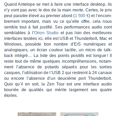
Quand Ante­lope se met à faire une inter­face desk­top, ils
n’y vont pas avec le dos de la main morte. Certes, le prix
peut paraitre élevé au premier abord (
1 500 €
) et l’en­com­
bre­ment impor­tant, mais vu ce qu’elle offre, cela nous
semble tout à fait justi­fié. Ses perfor­mances audio sont
semblables à l’
Orion Studio
et pas loin des meilleures
inter­faces testées ici, elle est USB et Thun­der­bolt, Mac et
Windows, possède bon nombre d’E/S numé­riques et
analo­giques, un écran couleur tactile, un micro de talk­
back inté­gré… La liste des points posi­tifs est longue ! Il
reste tout de même quelques incom­pré­hen­sions, notam­
ment l’ab­sence de potards sépa­rés pour les sorties
casques, l’uti­li­sa­tion de l’USB 2 qui restreint à 24 canaux
ou encore l’ab­sence d’un deuxième port Thun­der­bolt.
Quoi qu’il en soit, la Zen Tour est une inter­face audio
bour­rée de quali­tés qui mérite large­ment ses quatre
étoiles.