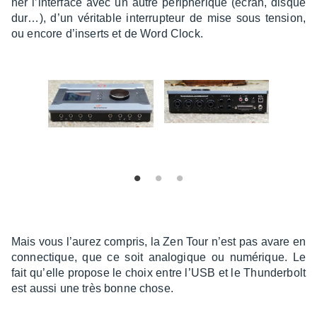
ner l’in­ter­face avec un autre péri­phé­rique (écran, disque
dur…), d’un véri­table inter­rup­teur de mise sous tension,
ou encore d’in­serts et de Word Clock.
Mais vous l’au­rez compris, la Zen Tour n’est pas avare en
connec­tique, que ce soit analo­gique ou numé­rique. Le
fait qu’elle propose le choix entre l’USB et le Thun­der­bolt
est aussi une très bonne chose.