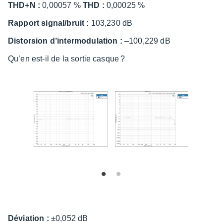
THD+N :
0,00057 %
THD :
0,00025 %
Rapport signal/bruit :
103,230 dB
Distor­sion d’in­ter­mo­du­la­tion :
–100,229 dB
Qu’en est-il de la sortie casque ?
Dévia­tion :
±0,052 dB