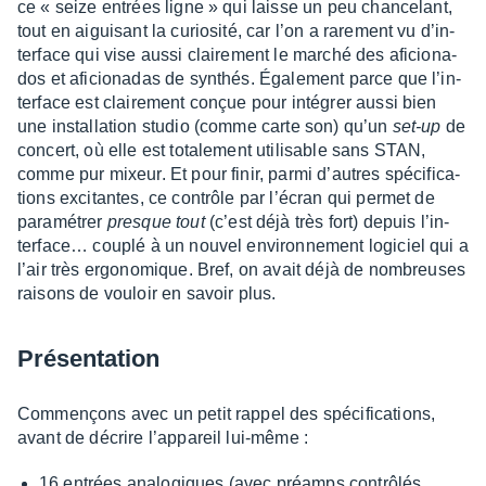
ce « seize entrées ligne » qui laisse un peu chan­ce­lant,
tout en aigui­sant la curio­sité, car l’on a rare­ment vu d’in­
ter­face qui vise aussi clai­re­ment le marché des aficio­na­
dos et aficio­na­das de synthés. Égale­ment parce que l’in­
ter­face est clai­re­ment conçue pour inté­grer aussi bien
une instal­la­tion studio (comme carte son) qu’un
set-up
de
concert, où elle est tota­le­ment utili­sable sans STAN,
comme pur mixeur. Et pour finir, parmi d’autres spéci­fi­ca­
tions exci­tantes, ce contrôle par l’écran qui permet de
para­mé­trer
presque
tout
(c’est déjà très fort) depuis l’in­
ter­fa­ce… couplé à un nouvel envi­ron­ne­ment logi­ciel qui a
l’air très ergo­no­mique. Bref, on avait déjà de nombreuses
raisons de vouloir en savoir plus.
Présen­ta­tion
Commençons avec un petit rappel des spéci­fi­ca­tions,
avant de décrire l’ap­pa­reil lui-même :
16 entrées analo­giques (avec préamps contrô­lés