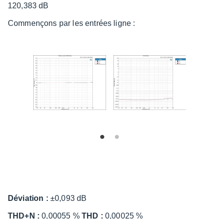
120,383 dB
Commençons par les entrées ligne :
Dévia­tion :
±0,093 dB
THD+N :
0,00055 %
THD :
0,00025 %