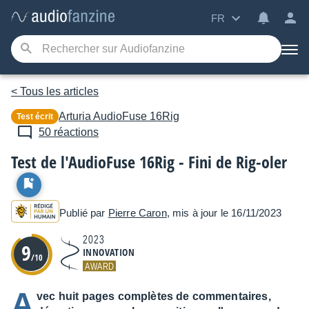
FR
< Tous les articles
Arturia
AudioFuse 16Rig
Test écrit
50 réactions
Test de l'AudioFuse 16Rig - Fini de Rig-oler
Publié par
Pierre Caron
, mis à jour le 16/11/2023
2023
9
INNOVATION
/10
AWARD
A
vec huit pages complètes de commentaires,