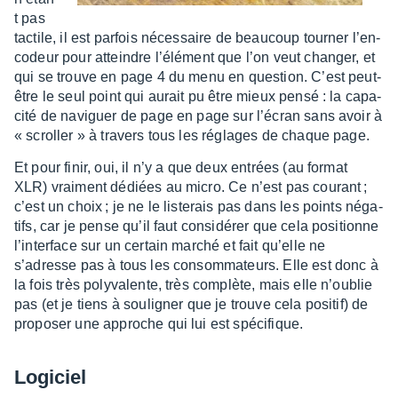
t pas
tactile, il est parfois néces­saire de beau­coup tour­ner l’en­
co­deur pour atteindre l’élé­ment que l’on veut chan­ger, et
qui se trouve en page 4 du menu en ques­tion. C’est peut-
être le seul point qui aurait pu être mieux pensé : la capa­
cité de navi­guer de page en page sur l’écran sans avoir à
« scrol­ler » à travers tous les réglages de chaque page.
Et pour finir, oui, il n’y a que deux entrées (au format
XLR) vrai­ment dédiées au micro. Ce n’est pas courant ;
c’est un choix ; je ne le liste­rais pas dans les points néga­
tifs, car je pense qu’il faut consi­dé­rer que cela posi­tionne
l’in­ter­face sur un certain marché et fait qu’elle ne
s’adresse pas à tous les consom­ma­teurs. Elle est donc à
la fois très poly­va­lente, très complète, mais elle n’ou­blie
pas (et je tiens à souli­gner que je trouve cela posi­tif) de
propo­ser une approche qui lui est spéci­fique.
Logi­ciel