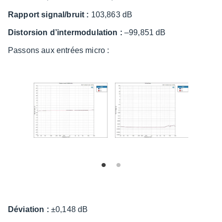
Rapport signal/bruit :
103,863 dB
Distor­sion d’in­ter­mo­du­la­tion :
–99,851 dB
Passons aux entrées micro :
Dévia­tion :
±0,148 dB