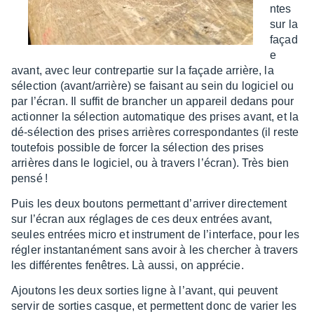
ntes
sur la
façad
e
avant, avec leur contre­par­tie sur la façade arrière, la
sélec­tion (avant/arrière) se faisant au sein du logi­ciel ou
par l’écran. Il suffit de bran­cher un appa­reil dedans pour
action­ner la sélec­tion auto­ma­tique des prises avant, et la
dé-sélec­tion des prises arrières corres­pon­dantes (il reste
toute­fois possible de forcer la sélec­tion des prises
arrières dans le logi­ciel, ou à travers l’écran). Très bien
pensé !
Puis les deux boutons permet­tant d’ar­ri­ver direc­te­ment
sur l’écran aux réglages de ces deux entrées avant,
seules entrées micro et instru­ment de l’in­ter­face, pour les
régler instan­ta­né­ment sans avoir à les cher­cher à travers
les diffé­rentes fenêtres. Là aussi, on appré­cie.
Ajou­tons les deux sorties ligne à l’avant, qui peuvent
servir de sorties casque, et permettent donc de varier les