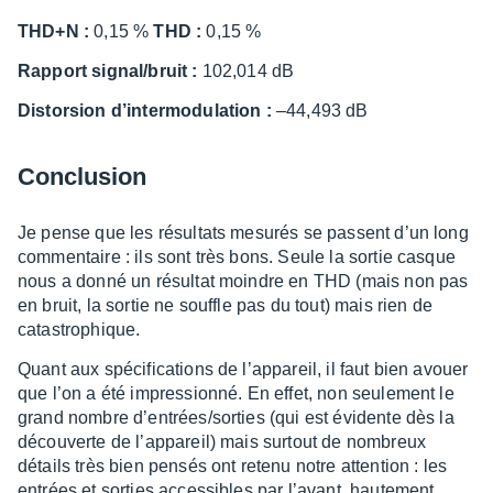
THD+N :
0,15 %
THD :
0,15 %
Rapport signal/bruit :
102,014 dB
Distor­sion d’in­ter­mo­du­la­tion :
–44,493 dB
Conclu­sion
Je pense que les résul­tats mesu­rés se passent d’un long
commen­taire : ils sont très bons. Seule la sortie casque
nous a donné un résul­tat moindre en THD (mais non pas
en bruit, la sortie ne souffle pas du tout) mais rien de
catas­tro­phique.
Quant aux spéci­fi­ca­tions de l’ap­pa­reil, il faut bien avouer
que l’on a été impres­sionné. En effet, non seule­ment le
grand nombre d’en­trées/sorties (qui est évidente dès la
décou­verte de l’ap­pa­reil) mais surtout de nombreux
détails très bien pensés ont retenu notre atten­tion : les
entrées et sorties acces­sibles par l’avant, haute­ment