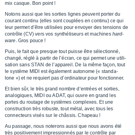
mix casque. Bon point !
Notons aussi que les sorties lignes peuvent porter du
courant continu (elles sont couplées en continu) ce qui
leur permet d’être utili­sées pour envoyer des tensions de
contrôle (CV) vers vos synthé­ti­seurs et machines
hard­
ware
. Gros pouce !
Puis, le fait que presque tout puisse être sélec­tionné,
changé, réglé à partir de l’écran, ce qui permet une utili­
sa­tion sans STAN de l’ap­pa­reil. De la même façon, tout
le système MIDI est égale­ment auto­nome (« stan­da­
lone ») et ne requiert pas d’or­di­na­teur pour fonc­tion­ner.
Et bien sûr, le très grand nombre d’en­trées et sorties,
analo­giques, MIDI ou ADAT, qui ouvre en grand les
portes du routage de systèmes complexes. Et une
construc­tion très robuste, tout métal, avec tous les
connec­teurs visés sur le châs­sis. Chapeau !
Au passage, nous note­rons aussi que nous avons été
très posi­ti­ve­ment impres­sion­nés par le contrôle par