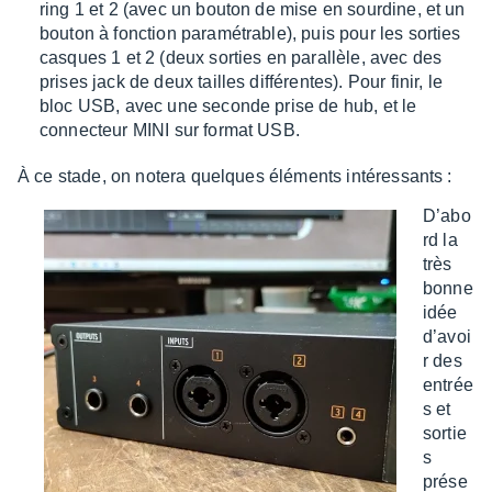
ring 1 et 2 (avec un bouton de mise en sour­dine, et un
bouton à fonc­tion para­mé­trable), puis pour les sorties
casques 1 et 2 (deux sorties en paral­lèle, avec des
prises jack de deux tailles diffé­rentes). Pour finir, le
bloc USB, avec une seconde prise de hub, et le
connec­teur MINI sur format USB.
À ce stade, on notera quelques éléments inté­res­sants :
D’abo
rd la
très
bonne
idée
d’avoi
r des
entrée
s et
sortie
s
prése