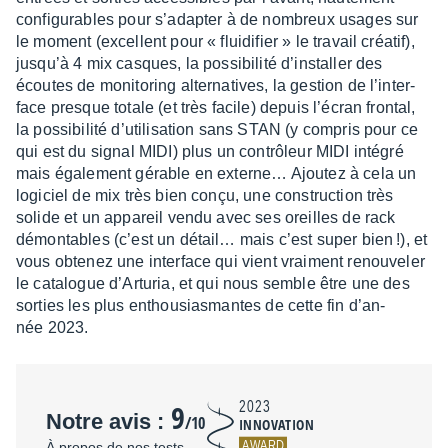
confi­gu­rables pour s’adap­ter à de nombreux usages sur
le moment (excellent pour « flui­di­fier » le travail créa­tif),
jusqu’à 4 mix casques, la possi­bi­lité d’ins­tal­ler des
écoutes de moni­to­ring alter­na­tives, la gestion de l’in­ter­
face presque totale (et très facile) depuis l’écran fron­tal,
la possi­bi­lité d’uti­li­sa­tion sans STAN (y compris pour ce
qui est du signal MIDI) plus un contrô­leur MIDI inté­gré
mais égale­ment gérable en exter­ne… Ajou­tez à cela un
logi­ciel de mix très bien conçu, une construc­tion très
solide et un appa­reil vendu avec ses oreilles de rack
démon­tables (c’est un détail… mais c’est super bien !), et
vous obte­nez une inter­face qui vient vrai­ment renou­ve­ler
le cata­logue d’Ar­tu­ria, et qui nous semble être une des
sorties les plus enthou­sias­mantes de cette fin d’an­
née 2023.
9
2023
Notre avis :
/10
INNOVATION
AWARD
À propos de nos tests