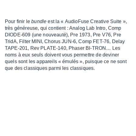
Pour finir le
bundle
est la « Audio­Fuse Crea­tive Suite »,
très géné­reuse, qui contient : Analog Lab Intro, Comp
DIODE-609 (une nouveauté), Pre 1973, Pre V76, Pre
TridA, Filter MINI, Chorus JUN-6, Comp FET-76, Delay
TAPE-201, Rev PLATE-140, Phaser BI-TRON… Les
noms à eux seuls doivent vous permettre de devi­ner
quels sont les appa­reils « émulés », puisque ce ne sont
que des clas­siques parmi les clas­siques.