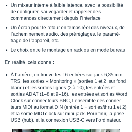
Un mixeur interne à faible latence, avec la possi­­bi­­lité
de confi­­gu­­rer, sauve­­gar­­der et rappe­­ler des
commandes direc­­te­­ment depuis l’in­­ter­­face
Un écran pour le retour en temps réel des niveaux, de
l’ache­­mi­­ne­­ment audio, des préré­glages, le para­mé­
trage de l’ap­pa­reil, etc.
Le choix entre le montage en rack ou en mode bureau
En réalité, cela donne :
À l’ar­rière, on trouve les 16 entrées sur jack 6,35 mm
TRS, les sorties « Moni­to­ring » (sorties 1 et 2, sur fond
blanc) et les sorties lignes (3 à 10), les entrées et
sorties ADAT (1–8 et 9–16), les entrées et sorties Word
Clock sur connec­teurs BNC, l’en­semble des connec­
teurs MIDI au format DIN (entrée 1 + sorties/thru 1 et 2)
et la sortie MIDI clock sur mini-jack. Pour finir, la prise
USB (hub), et la connexion USB-C vers l’or­di­na­teur.