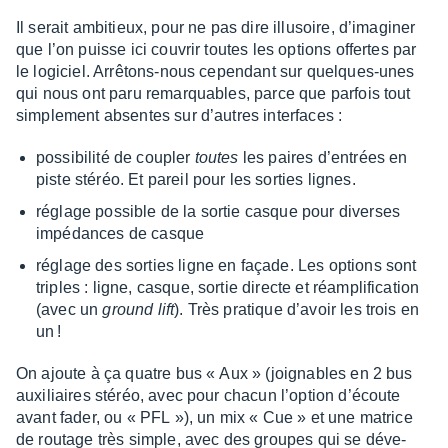
Il serait ambi­tieux, pour ne pas dire illu­soire, d’ima­gi­ner
que l’on puisse ici couvrir toutes les options offertes par
le logi­ciel. Arrê­tons-nous cepen­dant sur quelques-unes
qui nous ont paru remarquables, parce que parfois tout
simple­ment absentes sur d’autres inter­faces :
possi­bi­lité de coupler
toutes
les paires d’en­trées en
piste stéréo. Et pareil pour les sorties lignes.
réglage possible de la sortie casque pour diverses
impé­dances de casque
réglage des sorties ligne en façade. Les options sont
triples : ligne, casque, sortie directe et réam­pli­fi­ca­tion
(avec un
ground lift
). Très pratique d’avoir les trois en
un !
On ajoute à ça quatre bus « Aux » (joignables en 2 bus
auxi­liaires stéréo, avec pour chacun l’op­tion d’écoute
avant fader, ou « PFL »), un mix « Cue » et une matrice
de routage très simple, avec des groupes qui se déve­