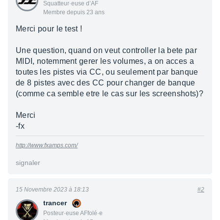
Squatteur·euse d’AF
Membre depuis 23 ans
Merci pour le test !
Une question, quand on veut controller la bete par
MIDI, notemment gerer les volumes, a on acces a
toutes les pistes via CC, ou seulement par banque
de 8 pistes avec des CC pour changer de banque
(comme ca semble etre le cas sur les screenshots)?
Merci
-fx
http://www.fxamps.com/
signaler
15 Novembre 2023 à 18:13
#2
trancer
Posteur·euse AFfolé·e