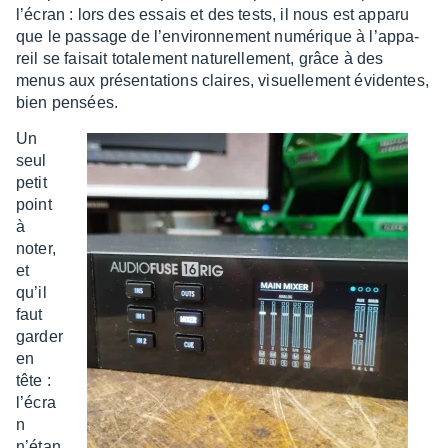
l’écran : lors des essais et des tests, il nous est apparu
que le passage de l’en­vi­ron­ne­ment numé­rique à l’ap­pa­
reil se faisait tota­le­ment natu­rel­le­ment, grâce à des
menus aux présen­ta­tions claires, visuel­le­ment évidentes,
bien pensées.
Un
seul
petit
point
à
noter,
et
qu’il
faut
garder
en
tête :
l’écra
n
n’étan