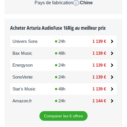
Pays de fabrication
:
Chine
Acheter Arturia AudioFuse 16Rig au meilleur prix
Univers Sons
24h
1 139 €
Bax Music
48h
1 139 €
Energyson
24h
1 139 €
SonoVente
24h
1 139 €
Star's Music
48h
1 139 €
Amazon.fr
24h
1 144 €
Comparer les 6 offres