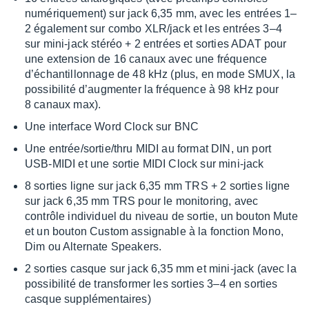
numé­rique­ment) sur jack 6,35 mm, avec les entrées 1–
2 égale­­ment sur combo XLR/jack et les entrées 3–4
sur mini-jack stéréo + 2 entrées et sorties ADAT pour
une exten­­sion de 16 canaux avec une fréquence
d’échan­­tillon­­nage de 48 kHz (plus, en mode SMUX, la
possi­bi­lité d’aug­men­ter la fréquence à 98 kHz pour
8 canaux max).
Une inter­­­face Word Clock sur BNC
Une entrée/sortie/thru MIDI au format DIN, un port
USB-MIDI et une sortie MIDI Clock sur mini-jack
8 sorties ligne sur jack 6,35 mm TRS + 2 sorties ligne
sur jack 6,35 mm TRS pour le moni­­to­­ring, avec
contrôle indi­­vi­­duel du niveau de sortie, un bouton Mute
et un bouton Custom assi­­gnable à la fonc­­tion Mono,
Dim ou Alter­­nate Spea­­kers.
2 sorties casque sur jack 6,35 mm et mini-jack (avec la
possi­bi­­lité de trans­­for­­mer les sorties 3–4 en sorties
casque supplé­­men­­taires)