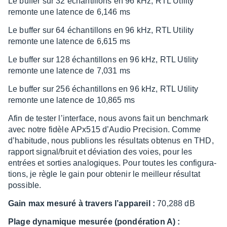
Le buffer sur 32 échan­­tillons en 96 kHz, RTL Utility
remonte une latence de 6,146 ms
Le buffer sur 64 échan­­tillons en 96 kHz, RTL Utility
remonte une latence de 6,615 ms
Le buffer sur 128 échan­­tillons en 96 kHz, RTL Utility
remonte une latence de 7,031 ms
Le buffer sur 256 échan­­tillons en 96 kHz, RTL Utility
remonte une latence de 10,865 ms
Afin de tester l’in­ter­face, nous avons fait un bench­mark
avec notre fidèle APx515 d’Au­dio Preci­sion. Comme
d’ha­bi­tude, nous publions les résul­tats obte­nus en THD,
rapport signal/bruit et dévia­tion des voies, pour les
entrées et sorties analo­giques. Pour toutes les confi­gu­ra­
tions, je règle le gain pour obte­nir le meilleur résul­tat
possible.
Gain max mesuré à travers l’ap­pa­reil :
70,288 dB
Plage dyna­mique mesu­rée (pondé­ra­tion A) :