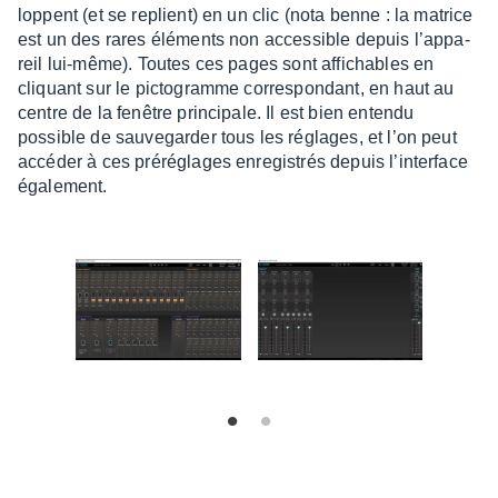
loppent (et se replient) en un clic (nota benne : la matrice
est un des rares éléments non acces­sible depuis l’ap­pa­
reil lui-même). Toutes ces pages sont affi­chables en
cliquant sur le picto­gramme corres­pon­dant, en haut au
centre de la fenêtre prin­ci­pale. Il est bien entendu
possible de sauve­gar­der tous les réglages, et l’on peut
accé­der à ces préré­glages enre­gis­trés depuis l’in­ter­face
égale­ment.