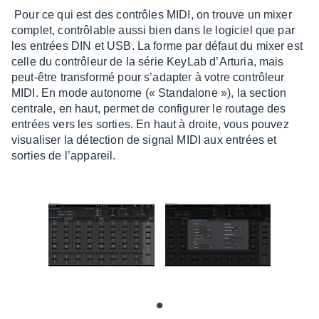
Pour ce qui est des contrôles MIDI, on trouve un mixer
complet, contrô­lable aussi bien dans le logi­ciel que par
les entrées DIN et USB. La forme par défaut du mixer est
celle du contrô­leur de la série KeyLab d’Ar­tu­ria, mais
peut-être trans­formé pour s’adap­ter à votre contrô­leur
MIDI. En mode auto­nome (« Stan­da­lone »), la section
centrale, en haut, permet de confi­gu­rer le routage des
entrées vers les sorties. En haut à droite, vous pouvez
visua­li­ser la détec­tion de signal MIDI aux entrées et
sorties de l’ap­pa­reil.