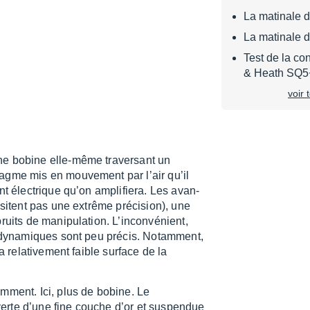
La matinale 
La matinale 
Test de la c
& Heath SQ5
voir 
ne bobine elle-même traver­sant un
agme mis en mouve­ment par l’air qu’il
t élec­trique qu’on ampli­fiera. Les avan­
s­sitent pas une extrême préci­sion), une
ts de mani­pu­la­tion. L’in­con­vé­nient,
 dyna­miques sont peu précis. Notam­ment,
 rela­ti­ve­ment faible surface de la
em­ment. Ici, plus de bobine. Le
erte d’une fine couche d’or et suspen­due