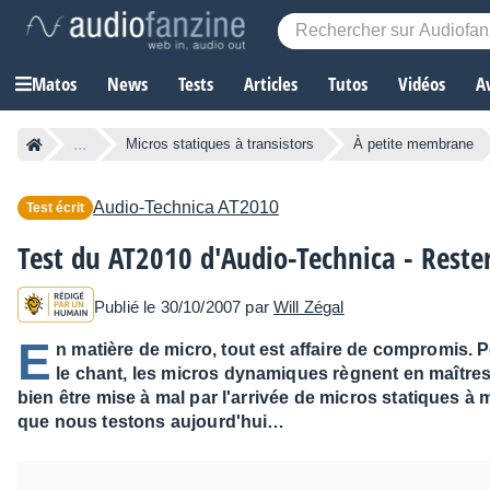
Matos
News
Tests
Articles
Tutos
Vidéos
A
...
Micros statiques à transistors
À petite membrane
Audio-Technica
AT2010
Test écrit
Test du AT2010 d'Audio-Technica - Rester
Publié le 30/10/2007 par
Will Zégal
E
n matière de micro, tout est affaire de compromis. 
le chant, les micros dynamiques règnent en maîtres.
bien être mise à mal par l'arrivée de micros statiques à
que nous testons aujourd'hui…