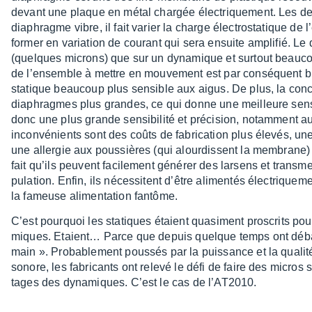
devant une plaque en métal char­gée élec­trique­ment. Les d
diaphragme vibre, il fait varier la charge élec­tro­sta­tique de
for­mer en varia­tion de courant qui sera ensuite ampli­fié. L
(quelques microns) que sur un dyna­mique et surtout beau­coup
de l’en­semble à mettre en mouve­ment est par consé­quent bi
statique beau­coup plus sensible aux aigus. De plus, la conc
diaphragmes plus grandes, ce qui donne une meilleure sensi­
donc une plus grande sensi­bi­lité et préci­sion, notam­ment a
incon­vé­nients sont des coûts de fabri­ca­tion plus élevés, un
une aller­gie aux pous­sières (qui alour­dissent la membrane) et
fait qu’ils peuvent faci­le­ment géné­rer des larsens et trans­
pu­la­tion. Enfin, ils néces­sitent d’être alimen­tés élec­trique­m
la fameuse alimen­ta­tion fantôme.
C’est pourquoi les statiques étaient quasi­ment pros­crits po
miques. Etaient… Parce que depuis quelque temps ont déba
main ». Proba­ble­ment pous­sés par la puis­sance et la qualité
sonore, les fabri­cants ont relevé le défi de faire des micros
tages des dyna­miques. C’est le cas de l’AT2010.