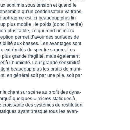
eux sont mis sous tension et quand le
 l’en­semble qu’un conden­sa­teur va trans­
e diaphragme est ici beau­coup plus fin
 plus mobile : le poids (donc l’iner­tie)
en plus faible, ce qui rend un micro
ep­tion permet d’avoir des surfaces de
bi­lité aux basses. Les avan­tages sont
ux extré­mi­tés du spectre sonore. Les
e plus grande fragi­lité, mais égale­ment
 à l’hu­mi­dité. Leur grande sensi­bi­lité
mettent beau­coup plus les bruits de mani­
ent, en géné­ral soit par une pile, soit par
ur le chant sur scène au profit des dyna­
rqué quelques « micros statiques à
 crois­sante des systèmes de resti­tu­tion
 statiques ayant presque tous les avan­