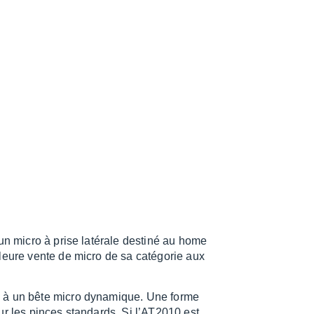
 un micro à prise laté­rale destiné au home
leure vente de micro de sa caté­go­rie aux
, à un bête micro dyna­mique. Une forme
r les pinces stan­dards. Si l’AT2010 est