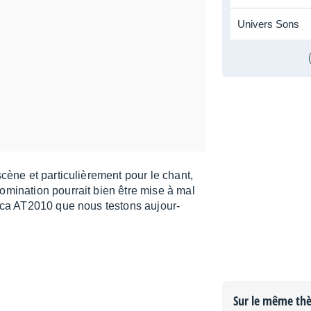
Univers Sons
ène et parti­cu­liè­re­ment pour le chant,
mi­na­tion pour­rait bien être mise à mal
h­nica AT2010 que nous testons aujour­
Sur le même th