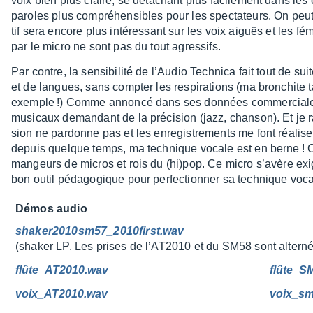
voix bien plus claire, se déta­chant plus faci­le­ment dans les 
paroles plus compré­hen­sibles pour les spec­ta­teurs. On peut 
tif sera encore plus inté­res­sant sur les voix aiguës et les f
par le micro ne sont pas du tout agres­sifs.
Par contre, la sensi­bi­lité de l’Au­dio Tech­nica fait tout de s
et de langues, sans comp­ter les respi­ra­tions (ma bron­chite 
exemple !) Comme annoncé dans ses données commer­ciales, 
musi­caux deman­dant de la préci­sion (jazz, chan­son). Et je ra
sion ne pardonne pas et les enre­gis­tre­ments me font réali­s
depuis quelque temps, ma tech­nique vocale est en berne ! C
mangeurs de micros et rois du (hi)pop. Ce micro s’avère exige
bon outil péda­go­gique pour perfec­tion­ner sa tech­nique voca
Démos audio
shaker2010sm57_2010­first.wav
(shaker LP. Les prises de l’AT2010 et du SM58 sont alter­n
flûte_AT2010.wav
flûte_S
voix_AT2010.wav
voix_s