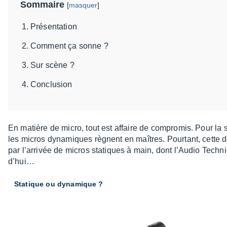
Sommaire
[
masquer
]
Présentation
Comment ça sonne ?
Sur scène ?
Conclusion
En matière de micro, tout est affaire de compro­mis. Pour la sc
les micros dyna­miques règnent en maîtres. Pour­tant, cette do
par l’ar­ri­vée de micros statiques à main, dont l’Au­dio Tec
d’hui…
Statique ou dyna­mique ?