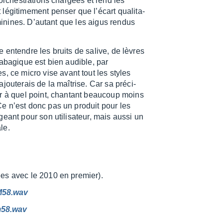
orches­tra­tions char­gées et rend les
légi­ti­me­ment penser que l’écart quali­ta­
émi­nines. D’au­tant que les aigus rendus
uite entendre les bruits de salive, de lèvres
taba­gique est bien audible, par
ce micro vise avant tout les styles
jou­te­rais de la maîtrise. Car sa préci­
er à quel point, chan­tant beau­coup moins
e n’est donc pas un produit pour les
ant pour son utili­sa­teur, mais aussi un
le.
ées avec le 2010 en premier).
M58.wav
m58.wav