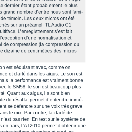
 dernier étant proba­ble­ment le plus
us grand nombre d’entre nous sont fami­
ici de témoin. Les deux micros ont été
n­chés sur un préam­pli TL Audio C1
ace. L’en­re­gis­tre­ment s’est fait
x­cep­tion d’une norma­li­sa­tion et
n ni de compres­sion (la compres­sion du
une dizaine de centi­mètres des micros
e son est sédui­sant avec, comme on
ence et clarté dans les aigus. Le son est
 mais la perfor­mance est vrai­ment bonne
avec le SM58, le son est beau­coup plus
ité. Quant aux aigus, ils sont bien
ute du résul­tat permet d’en­tendre immé­
ment se défendre sur une voix très grave
dans le mix. Par contre, la clarté de
 n’est pas rien. En test sur le système de
ts en bars, l’AT2010 permet d’ob­te­nir une