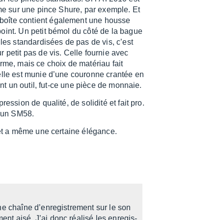
lème sur une pince Shure, par exemple. Et
boîte contient égale­ment une housse
point. Un petit bémol du côté de la bague
les stan­dar­di­sées de pas de vis, c’est
petit pas de vis. Celle four­nie avec
rme, mais ce choix de maté­riau fait
elle est munie d’une couronne cran­tée en
ouvent un outil, fut-ce une pièce de monnaie.
es­sion de qualité, de soli­dité et fait pro.
qu’un SM58.
e et a même une certaine élégance.
e chaîne d’en­re­gis­tre­ment sur le son
nt aisé. J’ai donc réalisé les enre­gis­