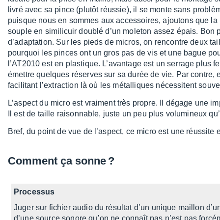
livré avec sa pince (plutôt réus­sie), il se monte sans prob
puisque nous en sommes aux acces­soires, ajou­tons que la 
souple en simi­li­cuir doublé d’un mole­ton assez épais. Bon 
d’adap­ta­tion. Sur les pieds de micros, on rencontre deux tail
pourquoi les pinces ont un gros pas de vis et une bague pour 
l’AT2010 est en plas­tique. L’avan­tage est un serrage plus fe
émettre quelques réserves sur sa durée de vie. Par contre, 
faci­li­tant l’ex­trac­tion là où les métal­liques néces­sitent s
L’as­pect du micro est vrai­ment très propre. Il dégage une impr
Il est de taille raison­nable, juste un peu plus volu­mi­neux 
Bref, du point de vue de l’as­pect, ce micro est une réus­sit
Comment ça sonne ?
Proces­sus
Juger sur fichier audio du résul­tat d’un unique maillon d’un
d’une source sonore qu’on ne connaît pas n’est pas forcé­me