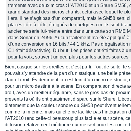
tre­ments avec deux micros : l’AT2010 et un Shure SM58, ce
grand stan­dard des micros chants, celui avec lequel le pl
liers. Il ne s’agit pas d’un compa­ra­tif, mais le SM58 sert 
placés côte à côte, éloi­gnés de quelques cm. Ils sont bra
ancienne série lui-même entré dans une carte son RME Multi­f
dans Sonar en 24/96. Aucun trai­te­ment n’a été appliqué à l’e
d’une conver­sion en 16 bits / 44,1 kHz. Pas d’éga­li­sa­tio
C1 était désac­ti­vée). Du brut. Les prises ont été faites à 
pour la voix, souvent un peu plus pour les autres sources.
Bien, casque sur les oreilles et c’est parti. Tout de suite, l
pouvait s’y attendre de la part d’un statique, une belle prés
clair et droit. Évidem­ment, on est loin d’un micro de studio,
pour un micro destiné à la scène. En compa­rai­son directe 
droit, avec un meilleur équi­libre, sans le gros bas de proxi­m
présents là où ils ont quasi­ment disparu sur le Shure. L’éco
dia­te­ment que la couleur sonore du SM58 peut éven­tuel­le­
comme la mienne, mais qu’elle ne faci­lite pas l’in­té­gra­tion 
l’AT2010 rend celle-ci beau­coup plus facile et sur scène, ce
diffu­sion rela­ti­ve­ment médiocre qui me sert pour les concer