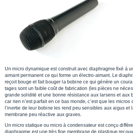
Un micro dyna­mique est construit avec diaphragme fixé à u
aimant perma­nent ce qui forme un élec­tro-aimant. Le diaphr
reçoit bouge et fait bouger la bobine ce qui génère un couran
tages sont un faible coût de fabri­ca­tion (les pièces ne néce
grande soli­dité et une bonne résis­tance aux larsens et aux brui
car rien n’est parfait en ce bas monde, c’est que les micros
l’iner­tie de leur bobine les rend peu sensibles aux aigus et la
membrane peu réac­tive aux graves.
Un micro statique ou micro à conden­sa­teur est conçu diffé­r
diaphragme est une très fine membrane de plas­tique recou­v