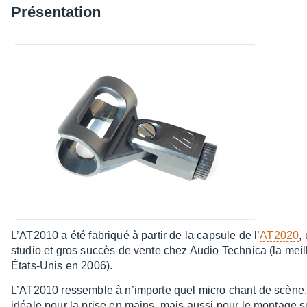
Présen­ta­tion
L’AT2010 a été fabriqué à partir de la capsule de l’
AT2020
,
studio et gros succès de vente chez Audio Tech­nica (la meil
États-Unis en 2006).
L’AT2010 ressemble à n’im­porte quel micro chant de scène
idéale pour la prise en mains, mais aussi pour le montage su